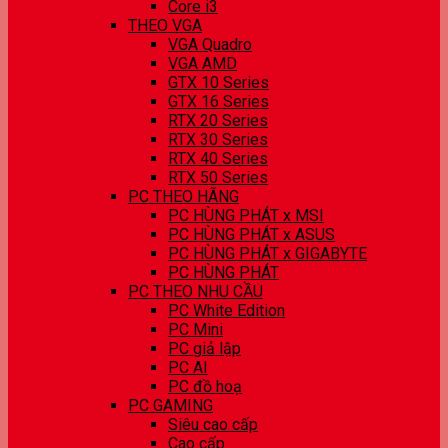
Core i3
THEO VGA
VGA Quadro
VGA AMD
GTX 10 Series
GTX 16 Series
RTX 20 Series
RTX 30 Series
RTX 40 Series
RTX 50 Series
PC THEO HÃNG
PC HÙNG PHÁT x MSI
PC HÙNG PHÁT x ASUS
PC HÙNG PHÁT x GIGABYTE
PC HÙNG PHÁT
PC THEO NHU CẦU
PC White Edition
PC Mini
PC giả lập
PC AI
PC đồ hoạ
PC GAMING
Siêu cao cấp
Cao cấp