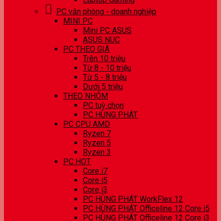
PC văn phòng - doanh nghiệp
MINI PC
Mini PC ASUS
ASUS NUC
PC THEO GIÁ
Trên 10 triệu
Từ 8 - 10 triệu
Từ 5 - 8 triệu
Dưới 5 triệu
THEO NHÓM
PC tuỳ chọn
PC HÙNG PHÁT
PC CPU AMD
Ryzen 7
Ryzen 5
Ryzen 3
PC HOT
Core i7
Core i5
Core i3
PC HÙNG PHÁT WorkFlex 12
PC HÙNG PHÁT Officeline 12 Core i5
PC HÙNG PHÁT Officeline 12 Core i3