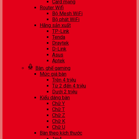
Card mạng
Router Wifi
Bộ Mesh WiFi
Bộ phát WiFi
Hãng sản xuất
TP-Link
Tenda
Draytek
D-Link
Asus
Aptek
Bàn, ghế gaming
Mức giá bàn
Trên 4 triệu
Từ 2 đến 4 triệu
Dưới 2 triệu
Kiểu dáng bàn
Chữ Y
Chữ T
Chữ Z
Chữ K
Chữ U
Bàn theo kích thước
1m4