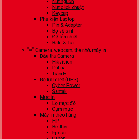
Nút nguồn
Nút click chuột
Keycap
Phụ kiện Laptop
Pin & Adapter
Bộ vệ sinh
Đế tản nhiệt
Balo & Túi
Camera, webcam, thẻ nhớ, máy in
Đầu thu Camera
Hikvision
Dahua
Tiandy
Bộ lưu điện (UPS)
Cyber Power
Santak
Mực in
Lọ mực đổ
Cụm mực
Máy in theo hãng
HP
Brother
Epson
Canon