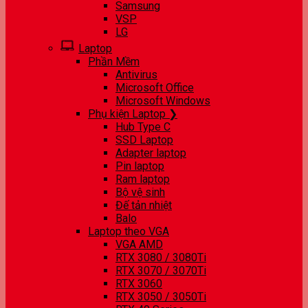
Samsung
VSP
LG
Laptop
Phần Mềm
Antivirus
Microsoft Office
Microsoft Windows
Phụ kiện Laptop ❯
Hub Type C
SSD Laptop
Adapter laptop
Pin laptop
Ram laptop
Bộ vệ sinh
Đế tản nhiệt
Balo
Laptop theo VGA
VGA AMD
RTX 3080 / 3080Ti
RTX 3070 / 3070Ti
RTX 3060
RTX 3050 / 3050Ti