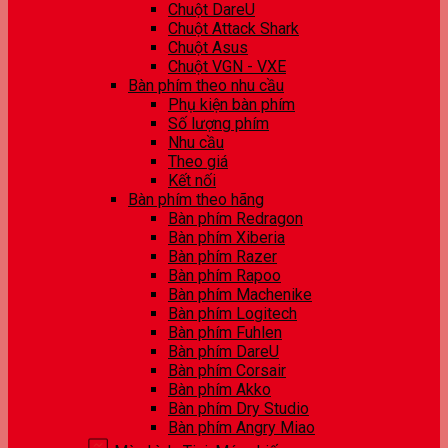
Chuột DareU
Chuột Attack Shark
Chuột Asus
Chuột VGN - VXE
Bàn phím theo nhu cầu
Phụ kiện bàn phím
Số lượng phím
Nhu cầu
Theo giá
Kết nối
Bàn phím theo hãng
Bàn phím Redragon
Bàn phím Xiberia
Bàn phím Razer
Bàn phím Rapoo
Bàn phím Machenike
Bàn phím Logitech
Bàn phím Fuhlen
Bàn phím DareU
Bàn phím Corsair
Bàn phím Akko
Bàn phím Dry Studio
Bàn phím Angry Miao