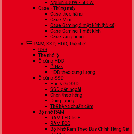
Nguồn 400W - 500W
Case - Thùng máy
Case theo hãng
Case Mini
Case Gaming 2 mặt kính (hồ cá)
Case Gaming 1 mặt kính
Case văn phòng
RAM, SSD, HDD, Thẻ nhớ
USB
Thẻ nhớ ❯
Ổ cứng HDD
Ổ Nas
HDD theo dung lượng
Ổ cứng SSD
Phụ kiện SSD
SSD gắn ngoài
Chọn theo hãng
Dung lượng
Thế hệ và chuẩn cắm
Bộ nhớ RAM
RAM LED RGB
RAM ECC
Bộ Nhớ Ram Theo Bus Chính Hãng Giá