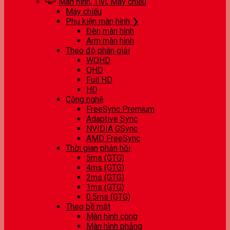
Màn hình, Tivi, Máy chiếu
Máy chiếu
Phụ kiện màn hình ❯
Đèn màn hình
Arm màn hình
Theo độ phân giải
WQHD
QHD
Full HD
HD
Công nghệ
FreeSync Premium
Adaptive Sync
NVIDIA GSync
AMD FreeSync
Thời gian phản hồi
5ms (GTG)
4ms (GTG)
2ms (GTG)
1ms (GTG)
0.5ms (GTG)
Theo bề mặt
Màn hình cong
Màn hình phẳng