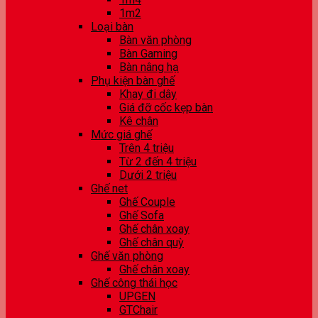
1m2
Loại bàn
Bàn văn phòng
Bàn Gaming
Bàn nâng hạ
Phụ kiện bàn ghế
Khay đi dây
Giá đỡ cốc kẹp bàn
Kê chân
Mức giá ghế
Trên 4 triệu
Từ 2 đến 4 triệu
Dưới 2 triệu
Ghế net
Ghế Couple
Ghế Sofa
Ghế chân xoay
Ghế chân quỳ
Ghế văn phòng
Ghế chân xoay
Ghế công thái học
UPGEN
GTChair