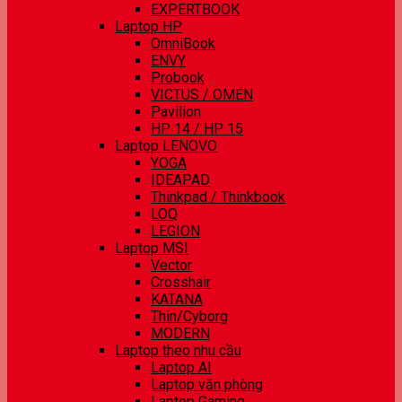
EXPERTBOOK
Laptop HP
OmniBook
ENVY
Probook
VICTUS / OMEN
Pavilion
HP 14 / HP 15
Laptop LENOVO
YOGA
IDEAPAD
Thinkpad / Thinkbook
LOQ
LEGION
Laptop MSI
Vector
Crosshair
KATANA
Thin/Cyborg
MODERN
Laptop theo nhu cầu
Laptop AI
Laptop văn phòng
Laptop Gaming