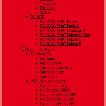
Trung cấp
Phổ thông
Cơ bản
PC HOT
PC HÙNG PHÁT Relaw
PC HÙNG PHÁT Eagle S
PC HÙNG PHÁT Pegasus A
PC HÙNG PHÁT Falcon D Plus
PC HÙNG PHÁT Falcon C
PC HÙNG PHÁT Falcon E
Case, Tản, Nguồn
Tản nhiệt PC
Fan Case
Keo tản nhiệt
Tản nhiệt theo hãng
Tản nhiệt nước
Tản nhiệt khí
PSU - Nguồn máy tính
Nguồn theo hãng
Nguồn trên 1000W
Nguồn 800W - 1000W
Nguồn 650W - 800W
Nguồn 550W - 650W