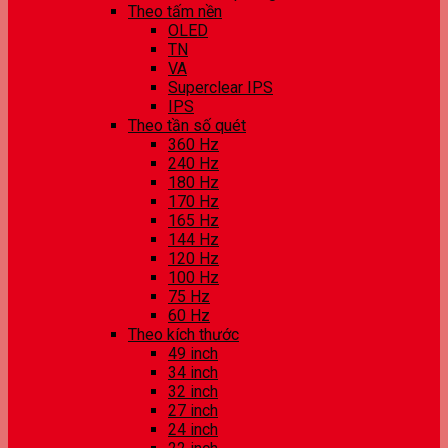
Theo tấm nền
OLED
TN
VA
Superclear IPS
IPS
Theo tần số quét
360 Hz
240 Hz
180 Hz
170 Hz
165 Hz
144 Hz
120 Hz
100 Hz
75 Hz
60 Hz
Theo kích thước
49 inch
34 inch
32 inch
27 inch
24 inch