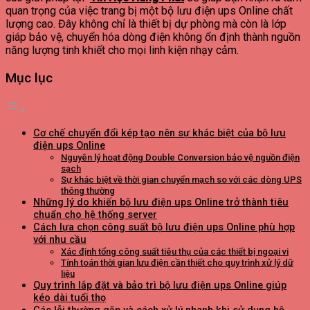
quan trọng của việc trang bị một bộ lưu điện ups Online chất
lượng cao. Đây không chỉ là thiết bị dự phòng mà còn là lớp
giáp bảo vệ, chuyển hóa dòng điện không ổn định thành nguồn
năng lượng tinh khiết cho mọi linh kiện nhạy cảm.
Mục lục
Cơ chế chuyển đổi kép tạo nên sự khác biệt của bộ lưu
điện ups Online
Nguyên lý hoạt động Double Conversion bảo vệ nguồn điện
sạch
Sự khác biệt về thời gian chuyển mạch so với các dòng UPS
thông thường
Những lý do khiến bộ lưu điện ups Online trở thành tiêu
chuẩn cho hệ thống server
Cách lựa chọn công suất bộ lưu điện ups Online phù hợp
với nhu cầu
Xác định tổng công suất tiêu thụ của các thiết bị ngoại vi
Tính toán thời gian lưu điện cần thiết cho quy trình xử lý dữ
liệu
Quy trình lắp đặt và bảo trì bộ lưu điện ups Online giúp
kéo dài tuổi thọ