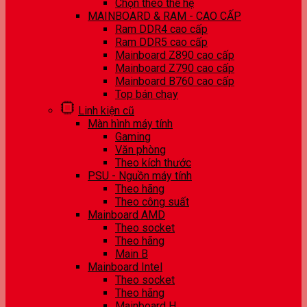
Chọn theo thế hệ
MAINBOARD & RAM - CAO CẤP
Ram DDR4 cao cấp
Ram DDR5 cao cấp
Mainboard Z890 cao cấp
Mainboard Z790 cao cấp
Mainboard B760 cao cấp
Top bán chạy
Linh kiện cũ
Màn hình máy tính
Gaming
Văn phòng
Theo kích thước
PSU - Nguồn máy tính
Theo hãng
Theo công suất
Mainboard AMD
Theo socket
Theo hãng
Main B
Mainboard Intel
Theo socket
Theo hãng
Mainboard H