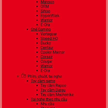
Manson
OEM
Sihoo
HyperWork
Warrior
E-Dra
Ghế Gaming
Vertagear
Speed HQ
Ducky
Centaur
Cooler Master
Corsair
Cougar
Warrior
E-Dra
Phím, chuột, tai nghe
Tay cầm game
Tay cầm Rapoo
Tay cầm Dareu
Tay cầm Machenike
Tai nghe theo nhu cầu
Nhu cầu