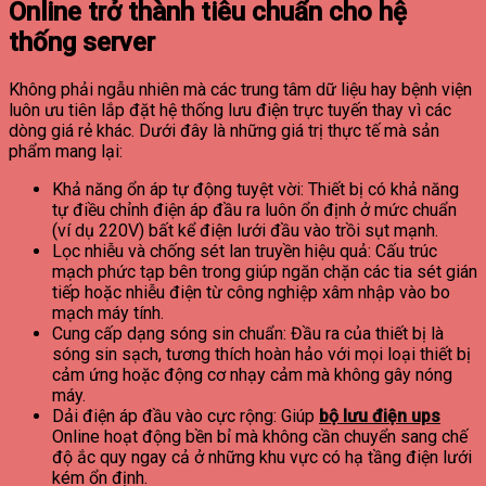
Online trở thành tiêu chuẩn cho hệ
thống server
Không phải ngẫu nhiên mà các trung tâm dữ liệu hay bệnh viện
luôn ưu tiên lắp đặt hệ thống lưu điện trực tuyến thay vì các
dòng giá rẻ khác. Dưới đây là những giá trị thực tế mà sản
phẩm mang lại:
Khả năng ổn áp tự động tuyệt vời: Thiết bị có khả năng
tự điều chỉnh điện áp đầu ra luôn ổn định ở mức chuẩn
(ví dụ 220V) bất kể điện lưới đầu vào trồi sụt mạnh.
Lọc nhiễu và chống sét lan truyền hiệu quả: Cấu trúc
mạch phức tạp bên trong giúp ngăn chặn các tia sét gián
tiếp hoặc nhiễu điện từ công nghiệp xâm nhập vào bo
mạch máy tính.
Cung cấp dạng sóng sin chuẩn: Đầu ra của thiết bị là
sóng sin sạch, tương thích hoàn hảo với mọi loại thiết bị
cảm ứng hoặc động cơ nhạy cảm mà không gây nóng
máy.
Dải điện áp đầu vào cực rộng: Giúp
bộ lưu điện ups
Online hoạt động bền bỉ mà không cần chuyển sang chế
độ ắc quy ngay cả ở những khu vực có hạ tầng điện lưới
kém ổn định.