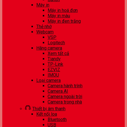
Máy in
Máy in hoá đơn
Máy in màu
Máy in đen trắng
Thẻ nhớ
Webcam
VSP
Logitech
Hãng camera
Xem tất cả
Tiandy
TP-Link
EZVIZ
IMOU
Loại camera
Camera hành trình
Camera AI
Camera ngoài trời
Camera trong nhà
Thiết bị âm thanh
Kết nối loa
Bluetooth
USB