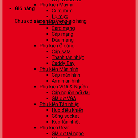
Phụ kiện Máy in
Giỏ hàng
Cụm mực
Lọ mực
Chưa có sản phẩm trong giỏ hàng.
Phụ kiện Mạng
Card mạng
Cáp mạng
Đầu mạng
Phụ kiện Ổ cứng
Cáp sata
Thanh tản nhiệt
Caddy Bay
Phụ kiện Màn hình
Cáp màn hình
Arm màn hình
Phụ kiện VGA & Nguồn
Cáp nguồn nối dài
Giá đỡ VGA
Phụ kiện Tản nhiệt
Hub điều khiển
Gông socket
Keo tản nhiệt
Phụ kiện Gear
Giá đỡ tai nghe