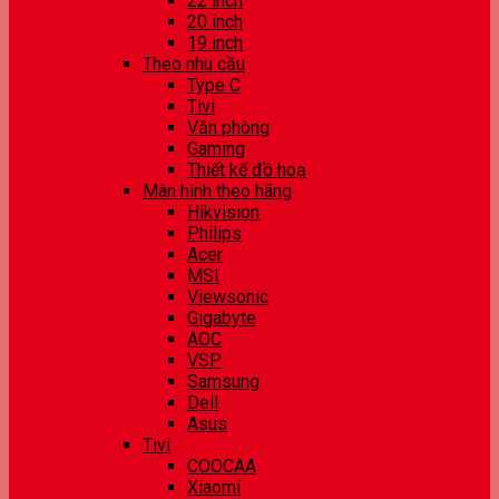
22 inch
20 inch
19 inch
Theo nhu cầu
Type C
Tivi
Văn phòng
Gaming
Thiết kế đồ hoạ
Màn hình theo hãng
Hikvision
Philips
Acer
MSI
Viewsonic
Gigabyte
AOC
VSP
Samsung
Dell
Asus
Tivi
COOCAA
Xiaomi