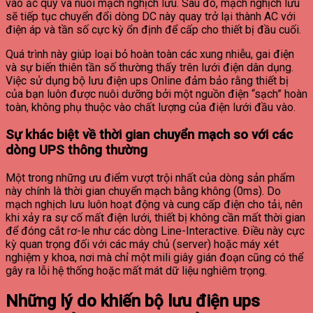
vào ắc quy và nuôi mạch nghịch lưu. Sau đó, mạch nghịch lưu
sẽ tiếp tục chuyển đổi dòng DC này quay trở lại thành AC với
điện áp và tần số cực kỳ ổn định để cấp cho thiết bị đầu cuối.
Quá trình này giúp loại bỏ hoàn toàn các xung nhiễu, gai điện
và sự biến thiên tần số thường thấy trên lưới điện dân dụng.
Việc sử dụng bộ lưu điện ups Online đảm bảo rằng thiết bị
của bạn luôn được nuôi dưỡng bởi một nguồn điện “sạch” hoàn
toàn, không phụ thuộc vào chất lượng của điện lưới đầu vào.
Sự khác biệt về thời gian chuyển mạch so với các
dòng UPS thông thường
Một trong những ưu điểm vượt trội nhất của dòng sản phẩm
này chính là thời gian chuyển mạch bằng không (0ms). Do
mạch nghịch lưu luôn hoạt động và cung cấp điện cho tải, nên
khi xảy ra sự cố mất điện lưới, thiết bị không cần mất thời gian
để đóng cắt rơ-le như các dòng Line-Interactive. Điều này cực
kỳ quan trọng đối với các máy chủ (server) hoặc máy xét
nghiệm y khoa, nơi mà chỉ một mili giây gián đoạn cũng có thể
gây ra lỗi hệ thống hoặc mất mát dữ liệu nghiêm trọng.
Những lý do khiến bộ lưu điện ups