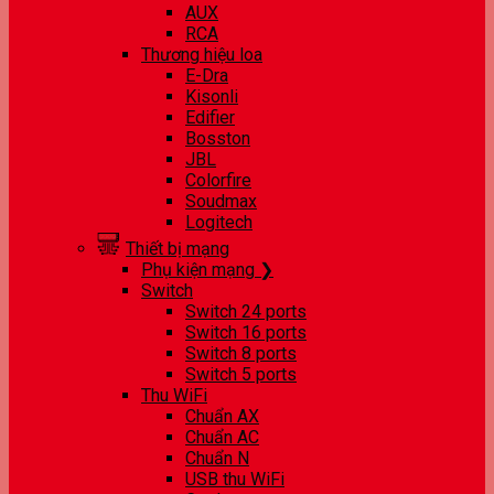
AUX
RCA
Thương hiệu loa
E-Dra
Kisonli
Edifier
Bosston
JBL
Colorfire
Soudmax
Logitech
Thiết bị mạng
Phụ kiện mạng ❯
Switch
Switch 24 ports
Switch 16 ports
Switch 8 ports
Switch 5 ports
Thu WiFi
Chuẩn AX
Chuẩn AC
Chuẩn N
USB thu WiFi