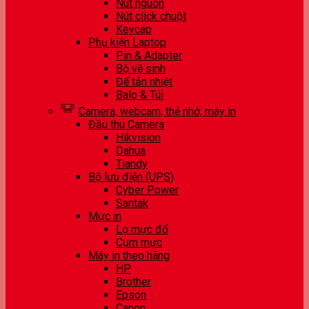
Nút nguồn
Nút click chuột
Keycap
Phụ kiện Laptop
Pin & Adapter
Bộ vệ sinh
Đế tản nhiệt
Balo & Túi
Camera, webcam, thẻ nhớ, máy in
Đầu thu Camera
Hikvision
Dahua
Tiandy
Bộ lưu điện (UPS)
Cyber Power
Santak
Mực in
Lọ mực đổ
Cụm mực
Máy in theo hãng
HP
Brother
Epson
Canon