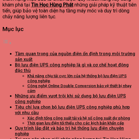
khám phá tại
Tin Học Hùng Phát
những giải pháp kỹ thuật tiên
tiến, giúp bảo vệ toàn diện hạ tầng máy móc và duy trì dòng
chảy năng lượng liên tục.
Mục lục
Tầm quan trọng của nguồn điện ổn định trong môi trường
sản xuất
Bộ lưu điện UPS công nghiệp là gì và cơ chế hoạt động
đặc thù
Khả năng chịu tải cực lớn của hệ thống bộ lưu điện UPS
công nghiệp
Công nghệ Online Double Conversion bảo vệ thiết bị nhạy
cảm
Những ưu điểm vượt trội khi sử dụng bộ lưu điện UPS
công nghiệp
Tiêu chí lựa chọn bộ lưu điện UPS công nghiệp phù hợp
với nhu cầu
Xác định tổng công suất tải và hệ số công suất dự phòng
Thời gian lưu điện tối thiểu cho các kịch bản khẩn cấp
Quy trình lắp đặt và bảo trì hệ thống lưu điện chuyên
nghiệp