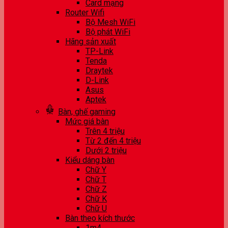
Card mạng
Router Wifi
Bộ Mesh WiFi
Bộ phát WiFi
Hãng sản xuất
TP-Link
Tenda
Draytek
D-Link
Asus
Aptek
Bàn, ghế gaming
Mức giá bàn
Trên 4 triệu
Từ 2 đến 4 triệu
Dưới 2 triệu
Kiểu dáng bàn
Chữ Y
Chữ T
Chữ Z
Chữ K
Chữ U
Bàn theo kích thước
1m4