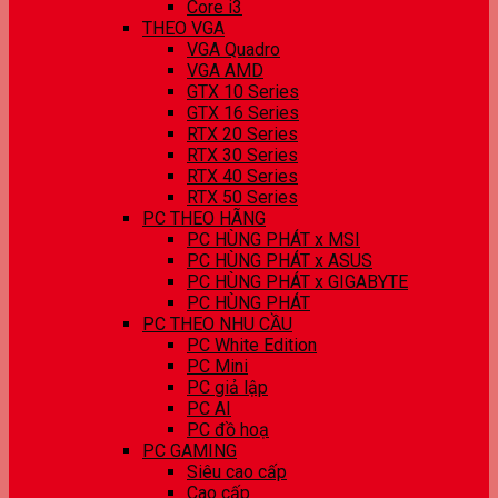
Core i3
THEO VGA
VGA Quadro
VGA AMD
GTX 10 Series
GTX 16 Series
RTX 20 Series
RTX 30 Series
RTX 40 Series
RTX 50 Series
PC THEO HÃNG
PC HÙNG PHÁT x MSI
PC HÙNG PHÁT x ASUS
PC HÙNG PHÁT x GIGABYTE
PC HÙNG PHÁT
PC THEO NHU CẦU
PC White Edition
PC Mini
PC giả lập
PC AI
PC đồ hoạ
PC GAMING
Siêu cao cấp
Cao cấp