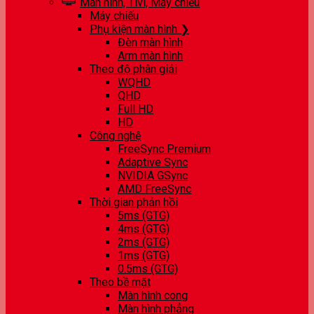
Màn hình, Tivi, Máy chiếu
Máy chiếu
Phụ kiện màn hình ❯
Đèn màn hình
Arm màn hình
Theo độ phân giải
WQHD
QHD
Full HD
HD
Công nghệ
FreeSync Premium
Adaptive Sync
NVIDIA GSync
AMD FreeSync
Thời gian phản hồi
5ms (GTG)
4ms (GTG)
2ms (GTG)
1ms (GTG)
0.5ms (GTG)
Theo bề mặt
Màn hình cong
Màn hình phẳng