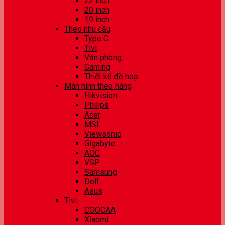
22 inch
20 inch
19 inch
Theo nhu cầu
Type C
Tivi
Văn phòng
Gaming
Thiết kế đồ hoạ
Màn hình theo hãng
Hikvision
Philips
Acer
MSI
Viewsonic
Gigabyte
AOC
VSP
Samsung
Dell
Asus
Tivi
COOCAA
Xiaomi