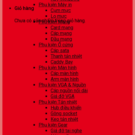
Phụ kiện Máy in
Giỏ hàng
Cụm mực
Lọ mực
Chưa có sản phẩm trong giỏ hàng.
Phụ kiện Mạng
Card mạng
Cáp mạng
Đầu mạng
Phụ kiện Ổ cứng
Cáp sata
Thanh tản nhiệt
Caddy Bay
Phụ kiện Màn hình
Cáp màn hình
Arm màn hình
Phụ kiện VGA & Nguồn
Cáp nguồn nối dài
Giá đỡ VGA
Phụ kiện Tản nhiệt
Hub điều khiển
Gông socket
Keo tản nhiệt
Phụ kiện Gear
Giá đỡ tai nghe