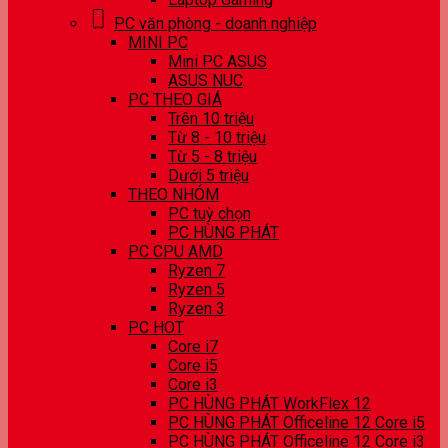
PC văn phòng - doanh nghiệp
MINI PC
Mini PC ASUS
ASUS NUC
PC THEO GIÁ
Trên 10 triệu
Từ 8 - 10 triệu
Từ 5 - 8 triệu
Dưới 5 triệu
THEO NHÓM
PC tuỳ chọn
PC HÙNG PHÁT
PC CPU AMD
Ryzen 7
Ryzen 5
Ryzen 3
PC HOT
Core i7
Core i5
Core i3
PC HÙNG PHÁT WorkFlex 12
PC HÙNG PHÁT Officeline 12 Core i5
PC HÙNG PHÁT Officeline 12 Core i3