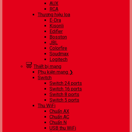
AUX
RCA
Thương hiệu loa
E-Dra
Kisonli
Edifier
Bosston
JBL
Colorfire
Soudmax
Logitech
Thiết bị mạng
Phụ kiện mạng ❯
Switch
Switch 24 ports
Switch 16 ports
Switch 8 ports
Switch 5 ports
Thu WiFi
Chuẩn AX
Chuẩn AC
Chuẩn N
USB thu WiFi