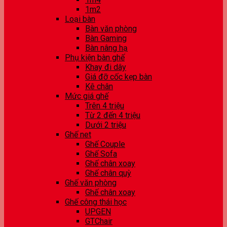
1m2
Loại bàn
Bàn văn phòng
Bàn Gaming
Bàn nâng hạ
Phụ kiện bàn ghế
Khay đi dây
Giá đỡ cốc kẹp bàn
Kê chân
Mức giá ghế
Trên 4 triệu
Từ 2 đến 4 triệu
Dưới 2 triệu
Ghế net
Ghế Couple
Ghế Sofa
Ghế chân xoay
Ghế chân quỳ
Ghế văn phòng
Ghế chân xoay
Ghế công thái học
UPGEN
GTChair