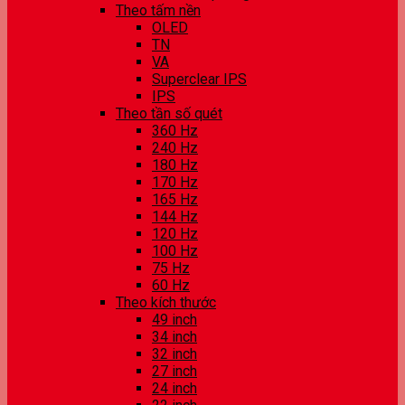
Theo tấm nền
OLED
TN
VA
Superclear IPS
IPS
Theo tần số quét
360 Hz
240 Hz
180 Hz
170 Hz
165 Hz
144 Hz
120 Hz
100 Hz
75 Hz
60 Hz
Theo kích thước
49 inch
34 inch
32 inch
27 inch
24 inch