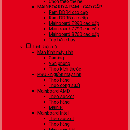
Chọn theo thế hệ
MAINBOARD & RAM - CAO CẤP
Ram DDR4 cao cấp
Ram DDR5 cao cấp
Mainboard Z890 cao cấp
Mainboard Z790 cao cấp
Mainboard B760 cao cấp
Top bán chạy
Linh kiện cũ
Màn hình máy tính
Gaming
Văn phòng
Theo kích thước
PSU - Nguồn máy tính
Theo hãng
Theo công suất
Mainboard AMD
Theo socket
Theo hãng
Main B
Mainboard Intel
Theo socket
Theo hãng
Mainboard H