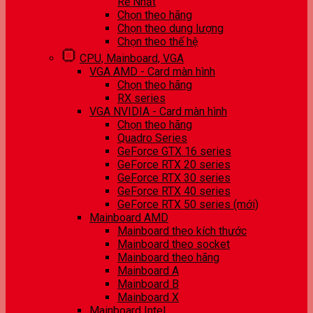
Rẻ Nhất
Chọn theo hãng
Chọn theo dung lượng
Chọn theo thế hệ
CPU, Mainboard, VGA
VGA AMD - Card màn hình
Chọn theo hãng
RX series
VGA NVIDIA - Card màn hình
Chọn theo hãng
Quadro Series
GeForce GTX 16 series
GeForce RTX 20 series
GeForce RTX 30 series
GeForce RTX 40 series
GeForce RTX 50 series (mới)
Mainboard AMD
Mainboard theo kích thước
Mainboard theo socket
Mainboard theo hãng
Mainboard A
Mainboard B
Mainboard X
Mainboard Intel