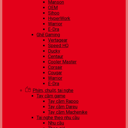
Manson
OEM
Sihoo
HyperWork
Warrior
E-Dra
Ghế Gaming
Vertagear
Speed HQ
Ducky
Centaur
Cooler Master
Corsair
Cougar
Warrior
E-Dra
Phím, chuột, tai nghe
Tay cầm game
Tay cầm Rapoo
Tay cầm Dareu
Tay cầm Machenike
Tai nghe theo nhu cầu
Nhu cầu