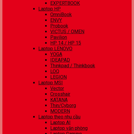
EXPERTBOOK
Laptop HP
OmniBook
ENVY
Probook
VICTUS / OMEN
Pavilion
HP 14 / HP 15
Laptop LENOVO
YOGA
IDEAPAD
Thinkpad / Thinkbook
LOQ
LEGION
Laptop MSI
Vector
Crosshair
KATANA
Thin/Cyborg
MODERN
Laptop theo nhu cầu
Laptop AI
Laptop văn phòng
Laptop Gaming