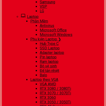
Samsung
VSP
LG
Laptop
Phần Mềm
Antivirus
Microsoft Office
Microsoft Windows
Phụ kiện Laptop ❯
Hub Type C
SSD Laptop
Adapter laptop
Pin laptop
Ram laptop
Bộ vệ sinh
Đế tản nhiệt
Balo
Laptop theo VGA
VGA AMD
RTX 3080 / 3080Ti
RTX 3070 / 3070Ti
RTX 3060
RTX 3050 / 3050Ti