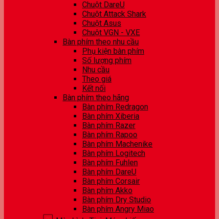
Chuột DareU
Chuột Attack Shark
Chuột Asus
Chuột VGN - VXE
Bàn phím theo nhu cầu
Phụ kiện bàn phím
Số lượng phím
Nhu cầu
Theo giá
Kết nối
Bàn phím theo hãng
Bàn phím Redragon
Bàn phím Xiberia
Bàn phím Razer
Bàn phím Rapoo
Bàn phím Machenike
Bàn phím Logitech
Bàn phím Fuhlen
Bàn phím DareU
Bàn phím Corsair
Bàn phím Akko
Bàn phím Dry Studio
Bàn phím Angry Miao