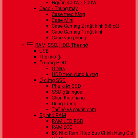
Nguồn 400W - 500W
Case - Thùng máy
Case theo hãng
Case Mini
Case Gaming 2 mặt kính (hồ cá)
Case Gaming 1 mặt kính
Case văn phòng
RAM, SSD, HDD, Thẻ nhớ
USB
Thẻ nhớ ❯
Ổ cứng HDD
Ổ Nas
HDD theo dung lượng
Ổ cứng SSD
Phụ kiện SSD
SSD gắn ngoài
Chọn theo hãng
Dung lượng
Thế hệ và chuẩn cắm
Bộ nhớ RAM
RAM LED RGB
RAM ECC
Bộ Nhớ Ram Theo Bus Chính Hãng Giá