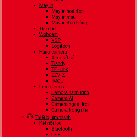
Máy in
Máy in hoá đơn
Máy in màu
Máy in đen trắng
Thẻ nhớ
Webcam
VSP
Logitech
Hãng camera
Xem tất cả
Tiandy
TP-Link
EZVIZ
IMOU
Loại camera
Camera hành trình
Camera AI
Camera ngoài trời
Camera trong nhà
Thiết bị âm thanh
Kết nối loa
Bluetooth
USB