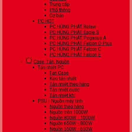
Trung cấp
Phổ thông
Cơ bản
PC HOT
PC HÙNG PHÁT Relaw
PC HÙNG PHÁT Eagle S
PC HÙNG PHÁT Pegasus A
PC HÙNG PHÁT Falcon D Plus
PC HÙNG PHÁT Falcon C
PC HÙNG PHÁT Falcon E
Case, Tản, Nguồn
Tản nhiệt PC
Fan Case
Keo tản nhiệt
Tản nhiệt theo hãng
Tản nhiệt nước
Tản nhiệt khí
PSU - Nguồn máy tính
Nguồn theo hãng
Nguồn trên 1000W
Nguồn 800W - 1000W
Nguồn 650W - 800W
Nguồn 550W - 650W