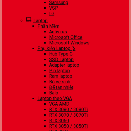
Samsung
VSP
LG
Laptop
Phần Mềm
Antivirus
Microsoft Office
Microsoft Windows
Phụ kiện Laptop ❯
Hub Type C
SSD Laptop
Adapter laptop
Pin laptop
Ram laptop
Bộ vệ sinh
Đế tản nhiệt
Balo
Laptop theo VGA
VGA AMD
RTX 3080 / 3080Ti
RTX 3070 / 3070Ti
RTX 3060
RTX 3050 / 3050Ti