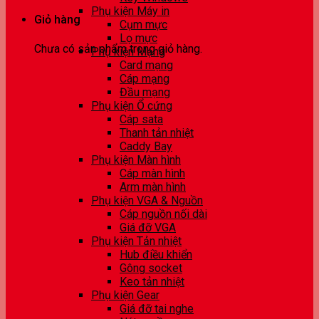
Phụ kiện Máy in
Giỏ hàng
Cụm mực
Lọ mực
Chưa có sản phẩm trong giỏ hàng.
Phụ kiện Mạng
Card mạng
Cáp mạng
Đầu mạng
Phụ kiện Ổ cứng
Cáp sata
Thanh tản nhiệt
Caddy Bay
Phụ kiện Màn hình
Cáp màn hình
Arm màn hình
Phụ kiện VGA & Nguồn
Cáp nguồn nối dài
Giá đỡ VGA
Phụ kiện Tản nhiệt
Hub điều khiển
Gông socket
Keo tản nhiệt
Phụ kiện Gear
Giá đỡ tai nghe