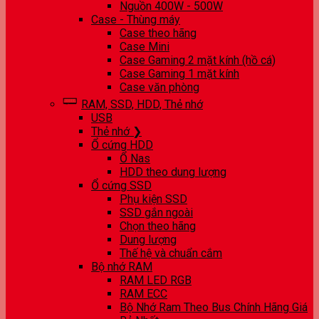
Nguồn 400W - 500W
Case - Thùng máy
Case theo hãng
Case Mini
Case Gaming 2 mặt kính (hồ cá)
Case Gaming 1 mặt kính
Case văn phòng
RAM, SSD, HDD, Thẻ nhớ
USB
Thẻ nhớ ❯
Ổ cứng HDD
Ổ Nas
HDD theo dung lượng
Ổ cứng SSD
Phụ kiện SSD
SSD gắn ngoài
Chọn theo hãng
Dung lượng
Thế hệ và chuẩn cắm
Bộ nhớ RAM
RAM LED RGB
RAM ECC
Bộ Nhớ Ram Theo Bus Chính Hãng Giá