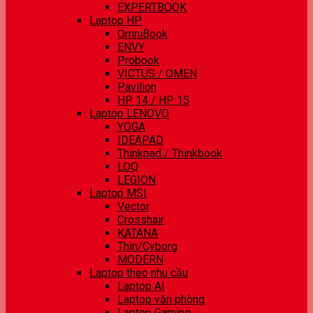
EXPERTBOOK
Laptop HP
OmniBook
ENVY
Probook
VICTUS / OMEN
Pavilion
HP 14 / HP 15
Laptop LENOVO
YOGA
IDEAPAD
Thinkpad / Thinkbook
LOQ
LEGION
Laptop MSI
Vector
Crosshair
KATANA
Thin/Cyborg
MODERN
Laptop theo nhu cầu
Laptop AI
Laptop văn phòng
Laptop Gaming