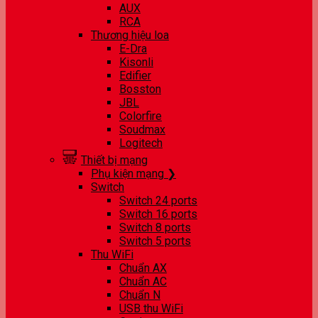
AUX
RCA
Thương hiệu loa
E-Dra
Kisonli
Edifier
Bosston
JBL
Colorfire
Soudmax
Logitech
Thiết bị mạng
Phụ kiện mạng ❯
Switch
Switch 24 ports
Switch 16 ports
Switch 8 ports
Switch 5 ports
Thu WiFi
Chuẩn AX
Chuẩn AC
Chuẩn N
USB thu WiFi