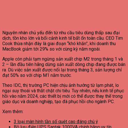
Nguyên nhân chủ yếu đến từ nhu cầu tiêu dùng thấp sau đại
dịch, tồn kho lớn và bối cảnh kinh tế bất ổn toàn cầu. CEO Tim
Cook thừa nhận đây là giai đoạn “khó khăn”, khi doanh thu
MacBook giảm tới 29% so với cùng kỳ năm ngoái.
Apple còn phải tạm ngừng sản xuất chip M2 trong tháng 1 và
2 – lần đầu tiên hãng dừng sản xuất dòng chip đang được bán
ra. Dù việc sản xuất được nối lại trong tháng 3, sản lượng chỉ
đạt 50% so với chip M1 năm trước.
Theo IDC, thị trường PC hiện chịu ảnh hưởng từ lạm phát, lo
ngại suy thoái và thắt chặt chi tiêu. Tuy nhiên, nếu kinh tế phục
hồi vào năm 2024, các thiết bị mới có thể được thay thế trong
giáo dục và doanh nghiệp, tạo đà phục hồi cho ngành PC.
Xem thêm:
3 loại màn hình tần số quét cao đáng chú ý
Bộ lưu điện UPS Santak 1000VA chính hãng uy tín