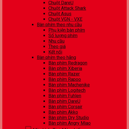
Chuột DareU
Chuột Attack Shark
Chuột Asus
Chuột VGN - VXE
Bàn phím theo nhu cầu
Phụ kiện bàn phím
Số lượng phím
Nhu cầu
Theo giá
Kết nối
Bàn phím theo hãng
Bàn phím Redragon
Bàn phím Xiberia
Bàn phím Razer
Bàn phím Rapoo
Bàn phím Machenike
Bàn phím Logitech
Bàn phím Fuhlen
Bàn phím DareU
Bàn phím Corsair
Bàn phím Akko
Bàn phím Dry Studio
Bàn phím Angry Miao