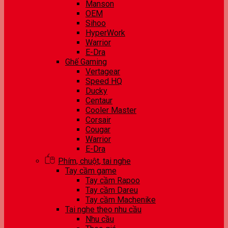
Manson
OEM
Sihoo
HyperWork
Warrior
E-Dra
Ghế Gaming
Vertagear
Speed HQ
Ducky
Centaur
Cooler Master
Corsair
Cougar
Warrior
E-Dra
Phím, chuột, tai nghe
Tay cầm game
Tay cầm Rapoo
Tay cầm Dareu
Tay cầm Machenike
Tai nghe theo nhu cầu
Nhu cầu