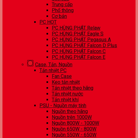
Trung cấp
Phổ thông
Cơ bản
PC HOT
PC HÙNG PHÁT Relaw
PC HÙNG PHÁT Eagle S
PC HÙNG PHÁT Pegasus A
PC HÙNG PHÁT Falcon D Plus
PC HÙNG PHÁT Falcon C
PC HÙNG PHÁT Falcon E
Case, Tản, Nguồn
Tản nhiệt PC
Fan Case
Keo tản nhiệt
Tản nhiệt theo hãng
Tản nhiệt nước
Tản nhiệt khí
PSU - Nguồn máy tính
Nguồn theo hãng
Nguồn trên 1000W
Nguồn 800W - 1000W
Nguồn 650W - 800W
Nguồn 550W - 650W