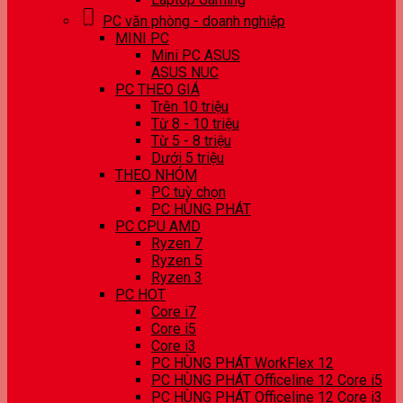
PC văn phòng - doanh nghiệp
MINI PC
Mini PC ASUS
ASUS NUC
PC THEO GIÁ
Trên 10 triệu
Từ 8 - 10 triệu
Từ 5 - 8 triệu
Dưới 5 triệu
THEO NHÓM
PC tuỳ chọn
PC HÙNG PHÁT
PC CPU AMD
Ryzen 7
Ryzen 5
Ryzen 3
PC HOT
Core i7
Core i5
Core i3
PC HÙNG PHÁT WorkFlex 12
PC HÙNG PHÁT Officeline 12 Core i5
PC HÙNG PHÁT Officeline 12 Core i3