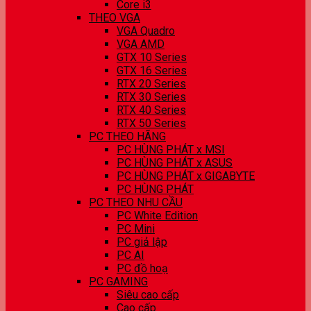
Core i3
THEO VGA
VGA Quadro
VGA AMD
GTX 10 Series
GTX 16 Series
RTX 20 Series
RTX 30 Series
RTX 40 Series
RTX 50 Series
PC THEO HÃNG
PC HÙNG PHÁT x MSI
PC HÙNG PHÁT x ASUS
PC HÙNG PHÁT x GIGABYTE
PC HÙNG PHÁT
PC THEO NHU CẦU
PC White Edition
PC Mini
PC giả lập
PC AI
PC đồ hoạ
PC GAMING
Siêu cao cấp
Cao cấp