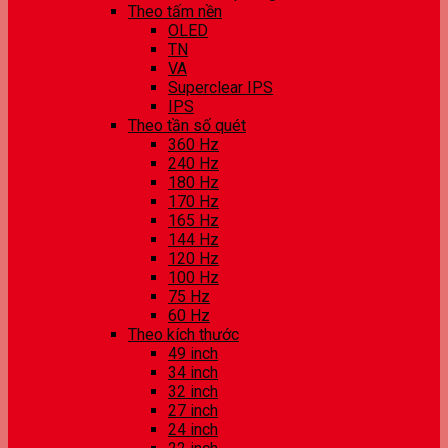
Theo tấm nền
OLED
TN
VA
Superclear IPS
IPS
Theo tần số quét
360 Hz
240 Hz
180 Hz
170 Hz
165 Hz
144 Hz
120 Hz
100 Hz
75 Hz
60 Hz
Theo kích thước
49 inch
34 inch
32 inch
27 inch
24 inch