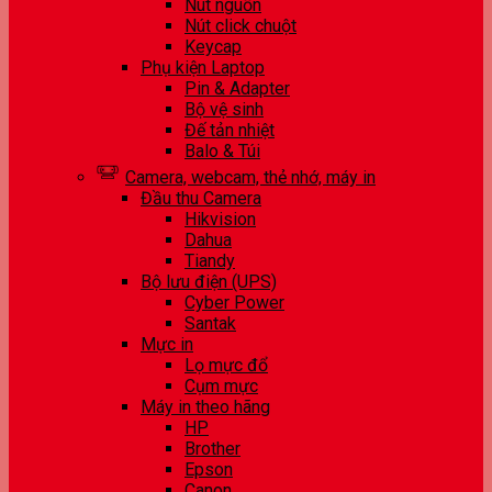
Nút nguồn
Nút click chuột
Keycap
Phụ kiện Laptop
Pin & Adapter
Bộ vệ sinh
Đế tản nhiệt
Balo & Túi
Camera, webcam, thẻ nhớ, máy in
Đầu thu Camera
Hikvision
Dahua
Tiandy
Bộ lưu điện (UPS)
Cyber Power
Santak
Mực in
Lọ mực đổ
Cụm mực
Máy in theo hãng
HP
Brother
Epson
Canon