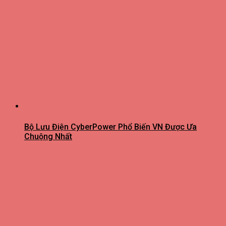
Bộ Lưu Điện CyberPower Phổ Biến VN Được Ưa
Chuộng Nhất