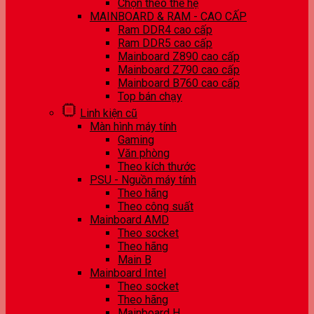
Chọn theo thế hệ
MAINBOARD & RAM - CAO CẤP
Ram DDR4 cao cấp
Ram DDR5 cao cấp
Mainboard Z890 cao cấp
Mainboard Z790 cao cấp
Mainboard B760 cao cấp
Top bán chạy
Linh kiện cũ
Màn hình máy tính
Gaming
Văn phòng
Theo kích thước
PSU - Nguồn máy tính
Theo hãng
Theo công suất
Mainboard AMD
Theo socket
Theo hãng
Main B
Mainboard Intel
Theo socket
Theo hãng
Mainboard H