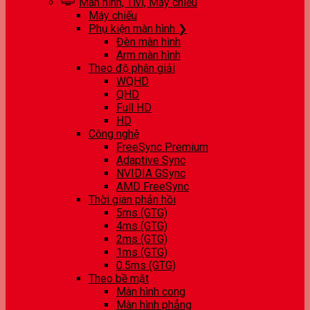
Màn hình, Tivi, Máy chiếu
Máy chiếu
Phụ kiện màn hình ❯
Đèn màn hình
Arm màn hình
Theo độ phân giải
WQHD
QHD
Full HD
HD
Công nghệ
FreeSync Premium
Adaptive Sync
NVIDIA GSync
AMD FreeSync
Thời gian phản hồi
5ms (GTG)
4ms (GTG)
2ms (GTG)
1ms (GTG)
0.5ms (GTG)
Theo bề mặt
Màn hình cong
Màn hình phẳng