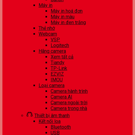
Máy in
Máy in hoá đơn
Máy in màu
Máy in đen trắng
Thẻ nhớ
Webcam
VSP
Logitech
Hãng camera
Xem tất cả
Tiandy
TP-Link
EZVIZ
IMOU
Loại camera
Camera hành trình
Camera AI
Camera ngoài trời
Camera trong nhà
Thiết bị âm thanh
Kết nối loa
Bluetooth
USB