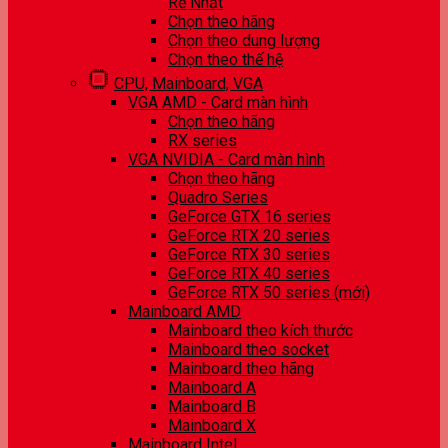
Rẻ Nhất
Chọn theo hãng
Chọn theo dung lượng
Chọn theo thế hệ
CPU, Mainboard, VGA
VGA AMD - Card màn hình
Chọn theo hãng
RX series
VGA NVIDIA - Card màn hình
Chọn theo hãng
Quadro Series
GeForce GTX 16 series
GeForce RTX 20 series
GeForce RTX 30 series
GeForce RTX 40 series
GeForce RTX 50 series (mới)
Mainboard AMD
Mainboard theo kích thước
Mainboard theo socket
Mainboard theo hãng
Mainboard A
Mainboard B
Mainboard X
Mainboard Intel