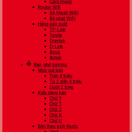
Card mạng
Router Wifi
Bộ Mesh WiFi
Bộ phát WiFi
Hãng sản xuất
TP-Link
Tenda
Draytek
D-Link
Asus
Aptek
Bàn, ghế gaming
Mức giá bàn
Trên 4 triệu
Từ 2 đến 4 triệu
Dưới 2 triệu
Kiểu dáng bàn
Chữ Y
Chữ T
Chữ Z
Chữ K
Chữ U
Bàn theo kích thước
1m4