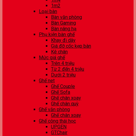
1m2
Loại bàn
Bàn văn phòng
Bàn Gaming
Bàn nâng hạ
Phụ kiện bàn ghế
Khay đi dây
Giá đỡ cốc kẹp bàn
Kê chân
Mức giá ghế
Trên 4 triệu
Từ 2 đến 4 triệu
Dưới 2 triệu
Ghế net
Ghế Couple
Ghế Sofa
Ghế chân xoay
Ghế chân quỳ
Ghế văn phòng
Ghế chân xoay
Ghế công thái học
UPGEN
GTChair