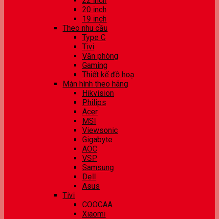
22 inch
20 inch
19 inch
Theo nhu cầu
Type C
Tivi
Văn phòng
Gaming
Thiết kế đồ hoạ
Màn hình theo hãng
Hikvision
Philips
Acer
MSI
Viewsonic
Gigabyte
AOC
VSP
Samsung
Dell
Asus
Tivi
COOCAA
Xiaomi