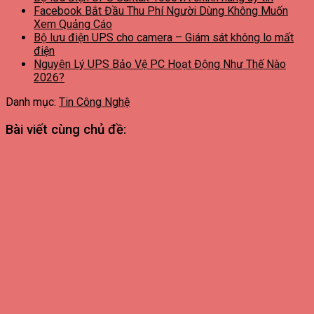
Facebook Bắt Đầu Thu Phí Người Dùng Không Muốn
Xem Quảng Cáo
Bộ lưu điện UPS cho camera – Giám sát không lo mất
điện
Nguyên Lý UPS Bảo Vệ PC Hoạt Động Như Thế Nào
2026?
Danh mục:
Tin Công Nghệ
Bài viết cùng chủ đề: