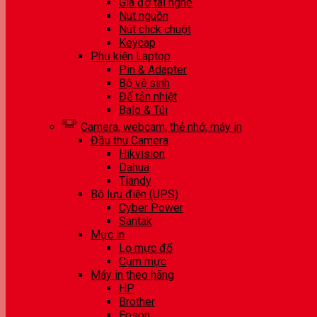
Giá đỡ tai nghe
Nút nguồn
Nút click chuột
Keycap
Phụ kiện Laptop
Pin & Adapter
Bộ vệ sinh
Đế tản nhiệt
Balo & Túi
Camera, webcam, thẻ nhớ, máy in
Đầu thu Camera
Hikvision
Dahua
Tiandy
Bộ lưu điện (UPS)
Cyber Power
Santak
Mực in
Lọ mực đổ
Cụm mực
Máy in theo hãng
HP
Brother
Epson