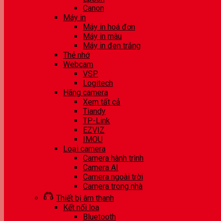
Canon
Máy in
Máy in hoá đơn
Máy in màu
Máy in đen trắng
Thẻ nhớ
Webcam
VSP
Logitech
Hãng camera
Xem tất cả
Tiandy
TP-Link
EZVIZ
IMOU
Loại camera
Camera hành trình
Camera AI
Camera ngoài trời
Camera trong nhà
Thiết bị âm thanh
Kết nối loa
Bluetooth