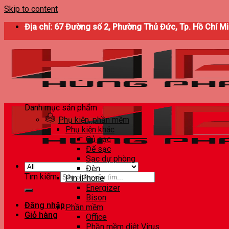
Skip to content
Địa chỉ: 67 Đường số 2, Phường Thủ Đức, Tp. Hồ Chí M
Danh mục sản phẩm
Phụ kiện, phần mềm
Phụ kiện khác
Củ sạc
Đế sạc
Sạc dự phòng
Đèn
Tìm kiếm:
Pin iPhone
Energizer
Bison
Đăng nhập
Phần mềm
Giỏ hàng
Office
Phần mềm diệt Virus