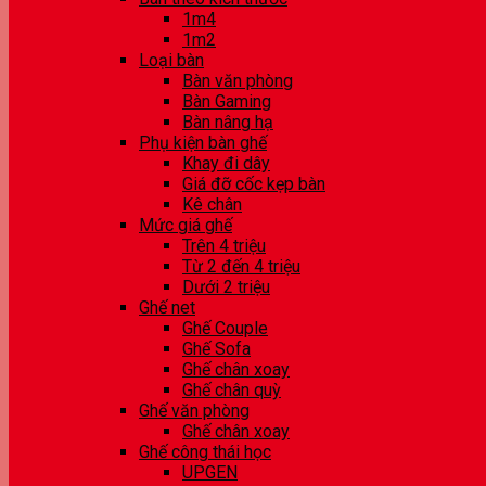
1m4
1m2
Loại bàn
Bàn văn phòng
Bàn Gaming
Bàn nâng hạ
Phụ kiện bàn ghế
Khay đi dây
Giá đỡ cốc kẹp bàn
Kê chân
Mức giá ghế
Trên 4 triệu
Từ 2 đến 4 triệu
Dưới 2 triệu
Ghế net
Ghế Couple
Ghế Sofa
Ghế chân xoay
Ghế chân quỳ
Ghế văn phòng
Ghế chân xoay
Ghế công thái học
UPGEN