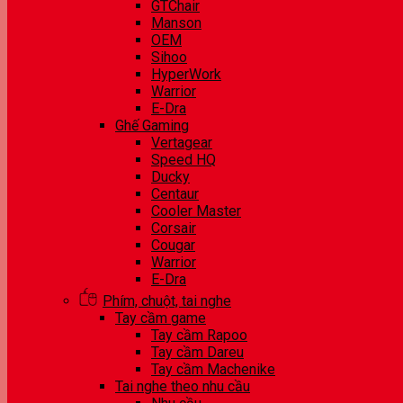
GTChair
Manson
OEM
Sihoo
HyperWork
Warrior
E-Dra
Ghế Gaming
Vertagear
Speed HQ
Ducky
Centaur
Cooler Master
Corsair
Cougar
Warrior
E-Dra
Phím, chuột, tai nghe
Tay cầm game
Tay cầm Rapoo
Tay cầm Dareu
Tay cầm Machenike
Tai nghe theo nhu cầu