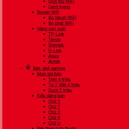
USB thu WiFi
Card mạng
Router Wifi
Bộ Mesh WiFi
Bộ phát WiFi
Hãng sản xuất
TP-Link
Tenda
Draytek
D-Link
Asus
Aptek
Bàn, ghế gaming
Mức giá bàn
Trên 4 triệu
Từ 2 đến 4 triệu
Dưới 2 triệu
Kiểu dáng bàn
Chữ Y
Chữ T
Chữ Z
Chữ K
Chữ U
Bàn theo kích thước