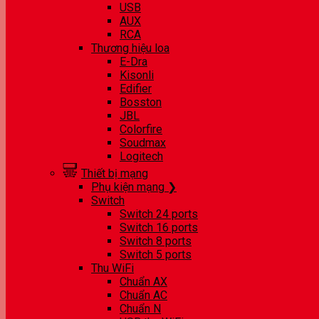
USB
AUX
RCA
Thương hiệu loa
E-Dra
Kisonli
Edifier
Bosston
JBL
Colorfire
Soudmax
Logitech
Thiết bị mạng
Phụ kiện mạng ❯
Switch
Switch 24 ports
Switch 16 ports
Switch 8 ports
Switch 5 ports
Thu WiFi
Chuẩn AX
Chuẩn AC
Chuẩn N