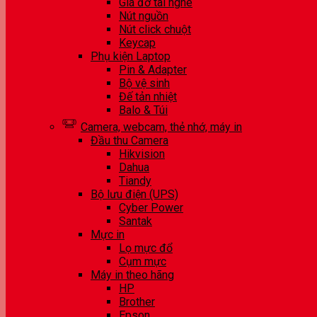
Giá đỡ tai nghe
Nút nguồn
Nút click chuột
Keycap
Phụ kiện Laptop
Pin & Adapter
Bộ vệ sinh
Đế tản nhiệt
Balo & Túi
Camera, webcam, thẻ nhớ, máy in
Đầu thu Camera
Hikvision
Dahua
Tiandy
Bộ lưu điện (UPS)
Cyber Power
Santak
Mực in
Lọ mực đổ
Cụm mực
Máy in theo hãng
HP
Brother
Epson