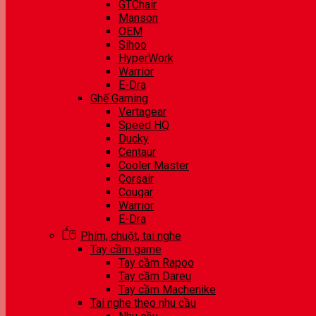
GTChair
Manson
OEM
Sihoo
HyperWork
Warrior
E-Dra
Ghế Gaming
Vertagear
Speed HQ
Ducky
Centaur
Cooler Master
Corsair
Cougar
Warrior
E-Dra
Phím, chuột, tai nghe
Tay cầm game
Tay cầm Rapoo
Tay cầm Dareu
Tay cầm Machenike
Tai nghe theo nhu cầu