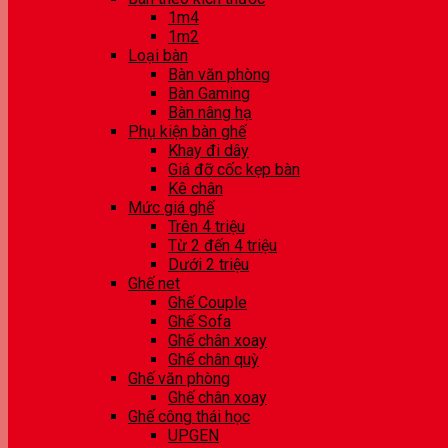
1m4
1m2
Loại bàn
Bàn văn phòng
Bàn Gaming
Bàn nâng hạ
Phụ kiện bàn ghế
Khay đi dây
Giá đỡ cốc kẹp bàn
Kê chân
Mức giá ghế
Trên 4 triệu
Từ 2 đến 4 triệu
Dưới 2 triệu
Ghế net
Ghế Couple
Ghế Sofa
Ghế chân xoay
Ghế chân quỳ
Ghế văn phòng
Ghế chân xoay
Ghế công thái học
UPGEN