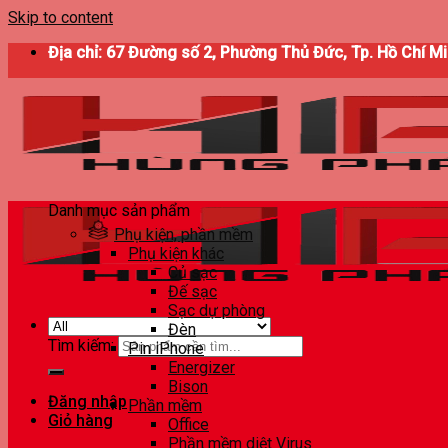
Skip to content
Địa chỉ: 67 Đường số 2, Phường Thủ Đức, Tp. Hồ Chí M
Danh mục sản phẩm
Phụ kiện, phần mềm
Phụ kiện khác
Củ sạc
Đế sạc
Sạc dự phòng
Đèn
Tìm kiếm:
Pin iPhone
Energizer
Bison
Đăng nhập
Phần mềm
Giỏ hàng
Office
Phần mềm diệt Virus