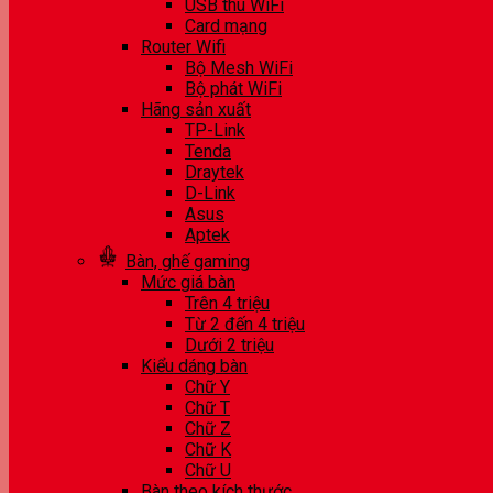
USB thu WiFi
Card mạng
Router Wifi
Bộ Mesh WiFi
Bộ phát WiFi
Hãng sản xuất
TP-Link
Tenda
Draytek
D-Link
Asus
Aptek
Bàn, ghế gaming
Mức giá bàn
Trên 4 triệu
Từ 2 đến 4 triệu
Dưới 2 triệu
Kiểu dáng bàn
Chữ Y
Chữ T
Chữ Z
Chữ K
Chữ U
Bàn theo kích thước