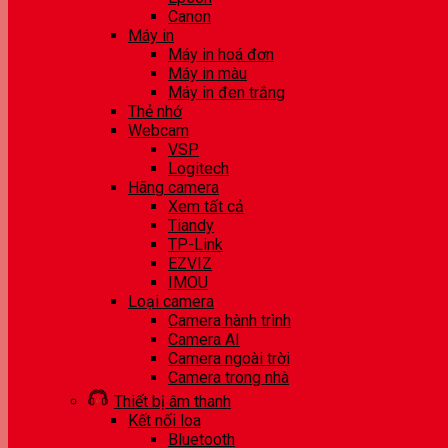
Canon
Máy in
Máy in hoá đơn
Máy in màu
Máy in đen trắng
Thẻ nhớ
Webcam
VSP
Logitech
Hãng camera
Xem tất cả
Tiandy
TP-Link
EZVIZ
IMOU
Loại camera
Camera hành trình
Camera AI
Camera ngoài trời
Camera trong nhà
Thiết bị âm thanh
Kết nối loa
Bluetooth