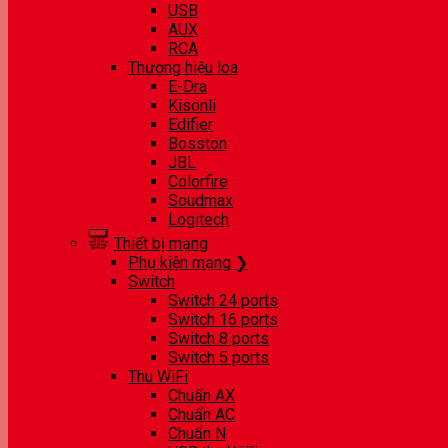
USB
AUX
RCA
Thương hiệu loa
E-Dra
Kisonli
Edifier
Bosston
JBL
Colorfire
Soudmax
Logitech
Thiết bị mạng
Phụ kiện mạng ❯
Switch
Switch 24 ports
Switch 16 ports
Switch 8 ports
Switch 5 ports
Thu WiFi
Chuẩn AX
Chuẩn AC
Chuẩn N