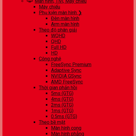
Màn hình, Tivi, Máy chiếu
Máy chiếu
Phụ kiện màn hình ❯
Đèn màn hình
Arm màn hình
Theo độ phân giải
WQHD
QHD
Full HD
HD
Công nghệ
FreeSync Premium
Adaptive Sync
NVIDIA GSync
AMD FreeSync
Thời gian phản hồi
5ms (GTG)
4ms (GTG)
2ms (GTG)
1ms (GTG)
0.5ms (GTG)
Theo bề mặt
Màn hình cong
Màn hình phẳng