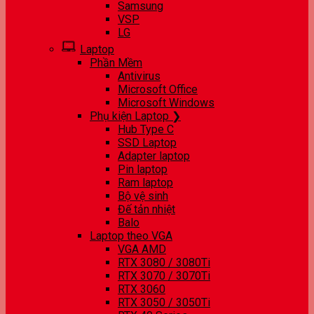
Samsung
VSP
LG
Laptop
Phần Mềm
Antivirus
Microsoft Office
Microsoft Windows
Phụ kiện Laptop ❯
Hub Type C
SSD Laptop
Adapter laptop
Pin laptop
Ram laptop
Bộ vệ sinh
Đế tản nhiệt
Balo
Laptop theo VGA
VGA AMD
RTX 3080 / 3080Ti
RTX 3070 / 3070Ti
RTX 3060
RTX 3050 / 3050Ti