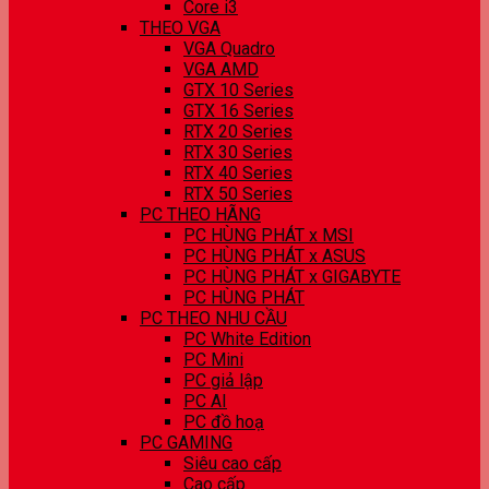
Core i3
THEO VGA
VGA Quadro
VGA AMD
GTX 10 Series
GTX 16 Series
RTX 20 Series
RTX 30 Series
RTX 40 Series
RTX 50 Series
PC THEO HÃNG
PC HÙNG PHÁT x MSI
PC HÙNG PHÁT x ASUS
PC HÙNG PHÁT x GIGABYTE
PC HÙNG PHÁT
PC THEO NHU CẦU
PC White Edition
PC Mini
PC giả lập
PC AI
PC đồ hoạ
PC GAMING
Siêu cao cấp
Cao cấp