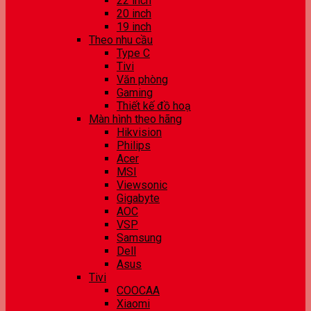
22 inch
20 inch
19 inch
Theo nhu cầu
Type C
Tivi
Văn phòng
Gaming
Thiết kế đồ hoạ
Màn hình theo hãng
Hikvision
Philips
Acer
MSI
Viewsonic
Gigabyte
AOC
VSP
Samsung
Dell
Asus
Tivi
COOCAA
Xiaomi