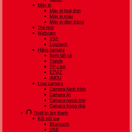
Máy in
Máy in hoá đơn
Máy in màu
Máy in đen trắng
Thẻ nhớ
Webcam
VSP
Logitech
Hãng camera
Xem tất cả
Tiandy
TP-Link
EZVIZ
IMOU
Loại camera
Camera hành trình
Camera AI
Camera ngoài trời
Camera trong nhà
Thiết bị âm thanh
Kết nối loa
Bluetooth
USB