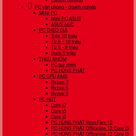
PC văn phòng - doanh nghiệp
MINI PC
Mini PC ASUS
ASUS NUC
PC THEO GIÁ
Trên 10 triệu
Từ 8 - 10 triệu
Từ 5 - 8 triệu
Dưới 5 triệu
THEO NHÓM
PC tuỳ chọn
PC HÙNG PHÁT
PC CPU AMD
Ryzen 7
Ryzen 5
Ryzen 3
PC HOT
Core i7
Core i5
Core i3
PC HÙNG PHÁT WorkFlex 12
PC HÙNG PHÁT Officeline 12 Core i5
PC HÙNG PHÁT Officeline 12 Core i3