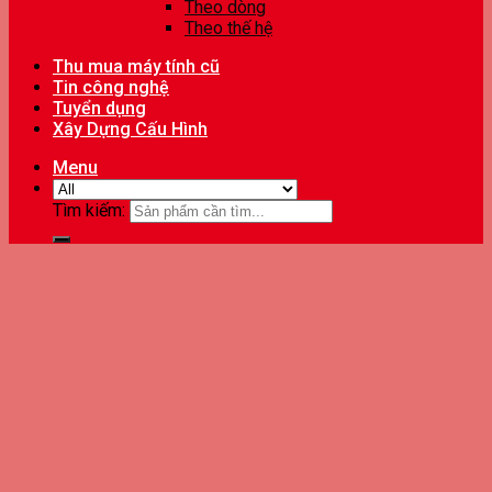
Theo dòng
Theo thế hệ
Thu mua máy tính cũ
Tin công nghệ
Tuyển dụng
Xây Dựng Cấu Hình
Menu
Tìm kiếm: