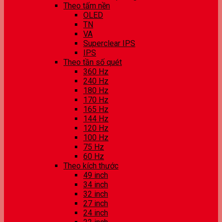
Theo tấm nền
OLED
TN
VA
Superclear IPS
IPS
Theo tần số quét
360 Hz
240 Hz
180 Hz
170 Hz
165 Hz
144 Hz
120 Hz
100 Hz
75 Hz
60 Hz
Theo kích thước
49 inch
34 inch
32 inch
27 inch
24 inch