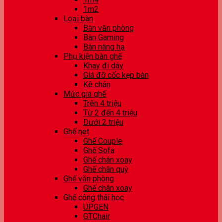
1m2
Loại bàn
Bàn văn phòng
Bàn Gaming
Bàn nâng hạ
Phụ kiện bàn ghế
Khay đi dây
Giá đỡ cốc kẹp bàn
Kê chân
Mức giá ghế
Trên 4 triệu
Từ 2 đến 4 triệu
Dưới 2 triệu
Ghế net
Ghế Couple
Ghế Sofa
Ghế chân xoay
Ghế chân quỳ
Ghế văn phòng
Ghế chân xoay
Ghế công thái học
UPGEN
GTChair