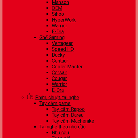
Manson
OEM
Sihoo
HyperWork
Warrior
E-Dra
Ghế Gaming
Vertagear
Speed HQ
Ducky
Centaur
Cooler Master
Corsair
Cougar
Warrior
E-Dra
Phím, chuột, tai nghe
Tay cầm game
Tay cầm Rapoo
Tay cầm Dareu
Tay cầm Machenike
Tai nghe theo nhu cầu
Nhu cầu