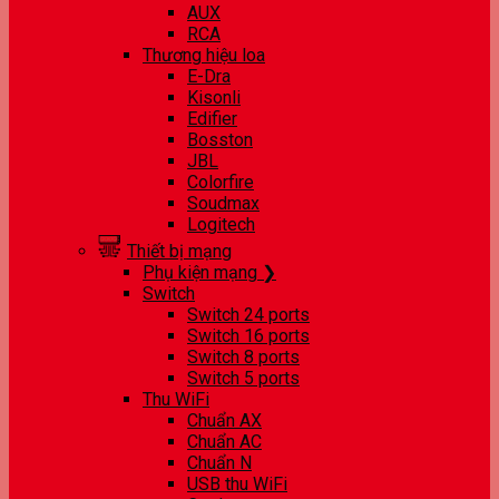
AUX
RCA
Thương hiệu loa
E-Dra
Kisonli
Edifier
Bosston
JBL
Colorfire
Soudmax
Logitech
Thiết bị mạng
Phụ kiện mạng ❯
Switch
Switch 24 ports
Switch 16 ports
Switch 8 ports
Switch 5 ports
Thu WiFi
Chuẩn AX
Chuẩn AC
Chuẩn N
USB thu WiFi