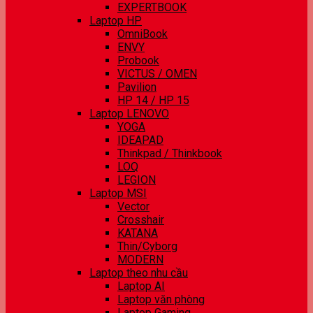
EXPERTBOOK
Laptop HP
OmniBook
ENVY
Probook
VICTUS / OMEN
Pavilion
HP 14 / HP 15
Laptop LENOVO
YOGA
IDEAPAD
Thinkpad / Thinkbook
LOQ
LEGION
Laptop MSI
Vector
Crosshair
KATANA
Thin/Cyborg
MODERN
Laptop theo nhu cầu
Laptop AI
Laptop văn phòng
Laptop Gaming