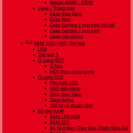
Nguồn 400W - 500W
Case - Thùng máy
Case theo hãng
Case Mini
Case Gaming 2 mặt kính (hồ cá)
Case Gaming 1 mặt kính
Case văn phòng
RAM, SSD, HDD, Thẻ nhớ
USB
Thẻ nhớ ❯
Ổ cứng HDD
Ổ Nas
HDD theo dung lượng
Ổ cứng SSD
Phụ kiện SSD
SSD gắn ngoài
Chọn theo hãng
Dung lượng
Thế hệ và chuẩn cắm
Bộ nhớ RAM
RAM LED RGB
RAM ECC
Bộ Nhớ Ram Theo Bus Chính Hãng Giá