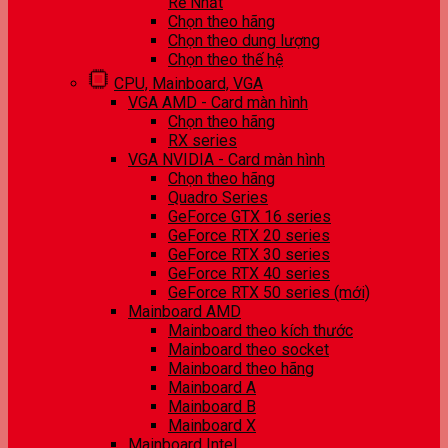
Rẻ Nhất
Chọn theo hãng
Chọn theo dung lượng
Chọn theo thế hệ
CPU, Mainboard, VGA
VGA AMD - Card màn hình
Chọn theo hãng
RX series
VGA NVIDIA - Card màn hình
Chọn theo hãng
Quadro Series
GeForce GTX 16 series
GeForce RTX 20 series
GeForce RTX 30 series
GeForce RTX 40 series
GeForce RTX 50 series (mới)
Mainboard AMD
Mainboard theo kích thước
Mainboard theo socket
Mainboard theo hãng
Mainboard A
Mainboard B
Mainboard X
Mainboard Intel