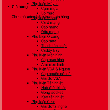
Phụ kiện Máy in
Giỏ hàng
Cụm mực
Lọ mực
Chưa có sản phẩm trong giỏ hàng.
Phụ kiện Mạng
Card mạng
Cáp mạng
Đầu mạng
Phụ kiện Ổ cứng
Cáp sata
Thanh tản nhiệt
Caddy Bay
Phụ kiện Màn hình
Cáp màn hình
Arm màn hình
Phụ kiện VGA & Nguồn
Cáp nguồn nối dài
Giá đỡ VGA
Phụ kiện Tản nhiệt
Hub điều khiển
Gông socket
Keo tản nhiệt
Phụ kiện Gear
Giá đỡ tai nghe