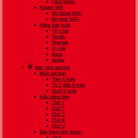
Card mạng
Router Wifi
Bộ Mesh WiFi
Bộ phát WiFi
Hãng sản xuất
TP-Link
Tenda
Draytek
D-Link
Asus
Aptek
Bàn, ghế gaming
Mức giá bàn
Trên 4 triệu
Từ 2 đến 4 triệu
Dưới 2 triệu
Kiểu dáng bàn
Chữ Y
Chữ T
Chữ Z
Chữ K
Chữ U
Bàn theo kích thước
1m4