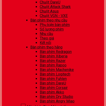
Chuột DareU
Chuột Attack Shark
Chuột Asus
Chuột VGN - VXE
Bàn phím theo nhu cầu
Phụ kiện bàn phím
Số lượng phím
Nhu cầu
Theo giá
Kết nối
Bàn phím theo hãng
Bàn phím Redragon
Bàn phím Xiberia
Bàn phím Razer
Bàn phím Rapoo
Bàn phím Machenike
Bàn phím Logitech
Bàn phím Fuhlen
Bàn phím DareU
Bàn phím Corsair
Bàn phím Akko
Bàn phím Dry Studio
Bàn phím Angry Miao