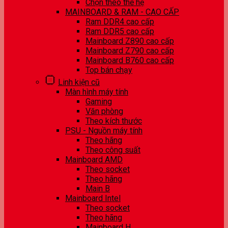
Chọn theo thế hệ
MAINBOARD & RAM - CAO CẤP
Ram DDR4 cao cấp
Ram DDR5 cao cấp
Mainboard Z890 cao cấp
Mainboard Z790 cao cấp
Mainboard B760 cao cấp
Top bán chạy
Linh kiện cũ
Màn hình máy tính
Gaming
Văn phòng
Theo kích thước
PSU - Nguồn máy tính
Theo hãng
Theo công suất
Mainboard AMD
Theo socket
Theo hãng
Main B
Mainboard Intel
Theo socket
Theo hãng
Mainboard H