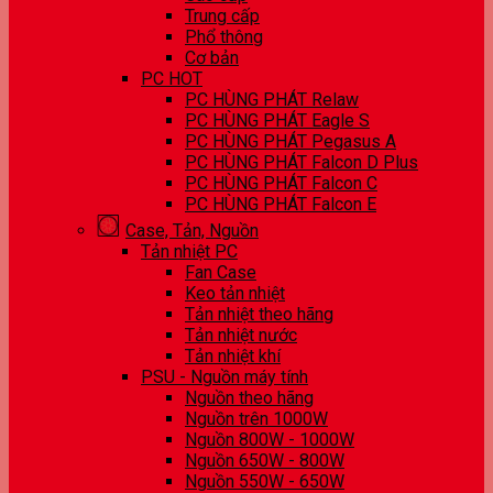
Trung cấp
Phổ thông
Cơ bản
PC HOT
PC HÙNG PHÁT Relaw
PC HÙNG PHÁT Eagle S
PC HÙNG PHÁT Pegasus A
PC HÙNG PHÁT Falcon D Plus
PC HÙNG PHÁT Falcon C
PC HÙNG PHÁT Falcon E
Case, Tản, Nguồn
Tản nhiệt PC
Fan Case
Keo tản nhiệt
Tản nhiệt theo hãng
Tản nhiệt nước
Tản nhiệt khí
PSU - Nguồn máy tính
Nguồn theo hãng
Nguồn trên 1000W
Nguồn 800W - 1000W
Nguồn 650W - 800W
Nguồn 550W - 650W