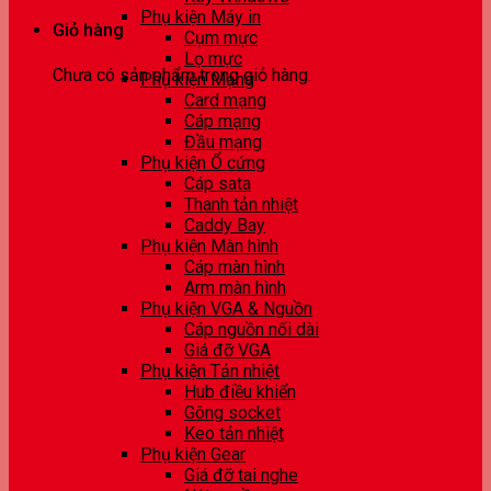
Phụ kiện Máy in
Giỏ hàng
Cụm mực
Lọ mực
Chưa có sản phẩm trong giỏ hàng.
Phụ kiện Mạng
Card mạng
Cáp mạng
Đầu mạng
Phụ kiện Ổ cứng
Cáp sata
Thanh tản nhiệt
Caddy Bay
Phụ kiện Màn hình
Cáp màn hình
Arm màn hình
Phụ kiện VGA & Nguồn
Cáp nguồn nối dài
Giá đỡ VGA
Phụ kiện Tản nhiệt
Hub điều khiển
Gông socket
Keo tản nhiệt
Phụ kiện Gear
Giá đỡ tai nghe