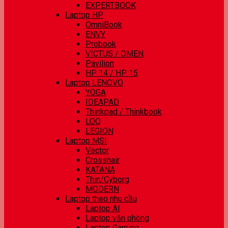
EXPERTBOOK
Laptop HP
OmniBook
ENVY
Probook
VICTUS / OMEN
Pavilion
HP 14 / HP 15
Laptop LENOVO
YOGA
IDEAPAD
Thinkpad / Thinkbook
LOQ
LEGION
Laptop MSI
Vector
Crosshair
KATANA
Thin/Cyborg
MODERN
Laptop theo nhu cầu
Laptop AI
Laptop văn phòng
Laptop Gaming