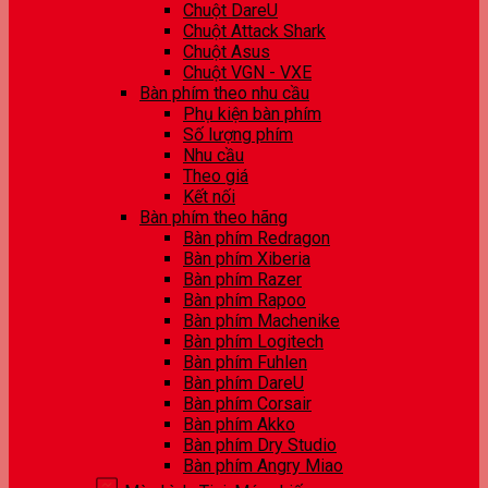
Chuột DareU
Chuột Attack Shark
Chuột Asus
Chuột VGN - VXE
Bàn phím theo nhu cầu
Phụ kiện bàn phím
Số lượng phím
Nhu cầu
Theo giá
Kết nối
Bàn phím theo hãng
Bàn phím Redragon
Bàn phím Xiberia
Bàn phím Razer
Bàn phím Rapoo
Bàn phím Machenike
Bàn phím Logitech
Bàn phím Fuhlen
Bàn phím DareU
Bàn phím Corsair
Bàn phím Akko
Bàn phím Dry Studio
Bàn phím Angry Miao