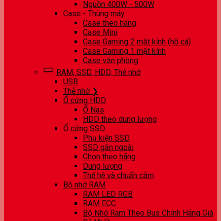
Nguồn 400W - 500W
Case - Thùng máy
Case theo hãng
Case Mini
Case Gaming 2 mặt kính (hồ cá)
Case Gaming 1 mặt kính
Case văn phòng
RAM, SSD, HDD, Thẻ nhớ
USB
Thẻ nhớ ❯
Ổ cứng HDD
Ổ Nas
HDD theo dung lượng
Ổ cứng SSD
Phụ kiện SSD
SSD gắn ngoài
Chọn theo hãng
Dung lượng
Thế hệ và chuẩn cắm
Bộ nhớ RAM
RAM LED RGB
RAM ECC
Bộ Nhớ Ram Theo Bus Chính Hãng Giá