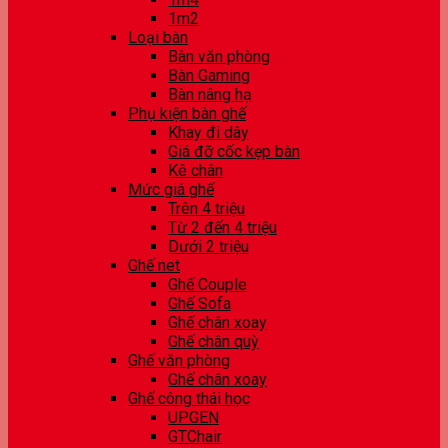
1m2
Loại bàn
Bàn văn phòng
Bàn Gaming
Bàn nâng hạ
Phụ kiện bàn ghế
Khay đi dây
Giá đỡ cốc kẹp bàn
Kê chân
Mức giá ghế
Trên 4 triệu
Từ 2 đến 4 triệu
Dưới 2 triệu
Ghế net
Ghế Couple
Ghế Sofa
Ghế chân xoay
Ghế chân quỳ
Ghế văn phòng
Ghế chân xoay
Ghế công thái học
UPGEN
GTChair