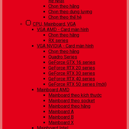
Rẻ Nhất
Chọn theo hãng
Chọn theo dung lượng
Chọn theo thế hệ
CPU, Mainboard, VGA
VGA AMD - Card màn hình
Chọn theo hãng
RX series
VGA NVIDIA - Card màn hình
Chọn theo hãng
Quadro Series
GeForce GTX 16 series
GeForce RTX 20 series
GeForce RTX 30 series
GeForce RTX 40 series
GeForce RTX 50 series (mới)
Mainboard AMD
Mainboard theo kích thước
Mainboard theo socket
Mainboard theo hãng
Mainboard A
Mainboard B
Mainboard X
Mainboard Intel