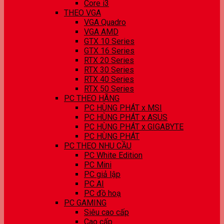
Core i3
THEO VGA
VGA Quadro
VGA AMD
GTX 10 Series
GTX 16 Series
RTX 20 Series
RTX 30 Series
RTX 40 Series
RTX 50 Series
PC THEO HÃNG
PC HÙNG PHÁT x MSI
PC HÙNG PHÁT x ASUS
PC HÙNG PHÁT x GIGABYTE
PC HÙNG PHÁT
PC THEO NHU CẦU
PC White Edition
PC Mini
PC giả lập
PC AI
PC đồ hoạ
PC GAMING
Siêu cao cấp
Cao cấp