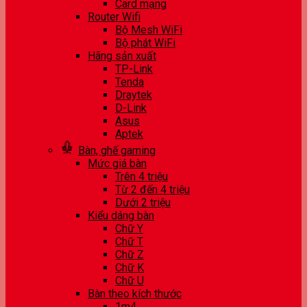
Card mạng
Router Wifi
Bộ Mesh WiFi
Bộ phát WiFi
Hãng sản xuất
TP-Link
Tenda
Draytek
D-Link
Asus
Aptek
Bàn, ghế gaming
Mức giá bàn
Trên 4 triệu
Từ 2 đến 4 triệu
Dưới 2 triệu
Kiểu dáng bàn
Chữ Y
Chữ T
Chữ Z
Chữ K
Chữ U
Bàn theo kích thước
1m4