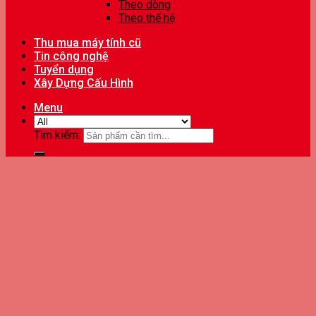
Theo dòng
Theo thế hệ
Thu mua máy tính cũ
Tin công nghệ
Tuyển dụng
Xây Dựng Cấu Hình
Menu
Tìm kiếm: