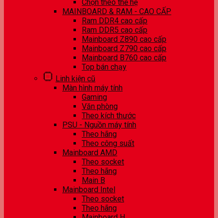
Chọn theo thế hệ
MAINBOARD & RAM - CAO CẤP
Ram DDR4 cao cấp
Ram DDR5 cao cấp
Mainboard Z890 cao cấp
Mainboard Z790 cao cấp
Mainboard B760 cao cấp
Top bán chạy
Linh kiện cũ
Màn hình máy tính
Gaming
Văn phòng
Theo kích thước
PSU - Nguồn máy tính
Theo hãng
Theo công suất
Mainboard AMD
Theo socket
Theo hãng
Main B
Mainboard Intel
Theo socket
Theo hãng
Mainboard H