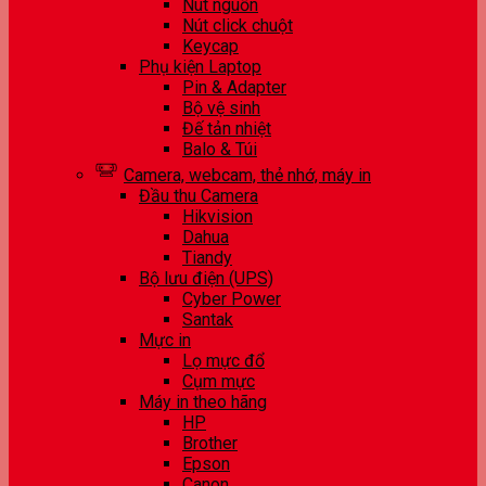
Nút nguồn
Nút click chuột
Keycap
Phụ kiện Laptop
Pin & Adapter
Bộ vệ sinh
Đế tản nhiệt
Balo & Túi
Camera, webcam, thẻ nhớ, máy in
Đầu thu Camera
Hikvision
Dahua
Tiandy
Bộ lưu điện (UPS)
Cyber Power
Santak
Mực in
Lọ mực đổ
Cụm mực
Máy in theo hãng
HP
Brother
Epson
Canon