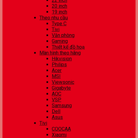
22 inch
20 inch
19 inch
Theo nhu cầu
Type C
Tivi
Văn phòng
Gaming
Thiết kế đồ hoạ
Màn hình theo hãng
Hikvision
Philips
Acer
MSI
Viewsonic
Gigabyte
AOC
VSP
Samsung
Dell
Asus
Tivi
COOCAA
Xiaomi