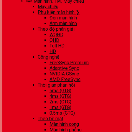
Màn hình, Tivi, Máy chiếu
Máy chiếu
Phụ kiện màn hình ❯
Đèn màn hình
Arm màn hình
Theo độ phân giải
WQHD
QHD
Full HD
HD
Công nghệ
FreeSync Premium
Adaptive Sync
NVIDIA GSync
AMD FreeSync
Thời gian phản hồi
5ms (GTG)
4ms (GTG)
2ms (GTG)
1ms (GTG)
0.5ms (GTG)
Theo bề mặt
Màn hình cong
Màn hình phẳng