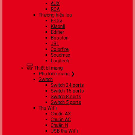
AUX
RCA
Thương hiệu loa
E-Dra
Kisonli
Edifier
Bosston
JBL
Colorfire
Soudmax
Logitech
Thiết bị mạng
Phụ kiện mạng ❯
Switch
Switch 24 ports
Switch 16 ports
Switch 8 ports
Switch 5 ports
Thu WiFi
Chuẩn AX
Chuẩn AC
Chuẩn N
USB thu WiFi