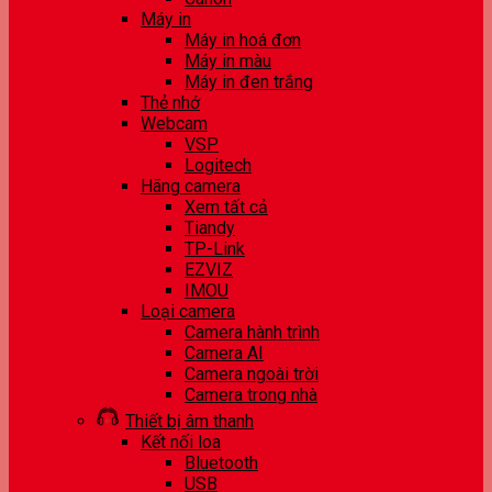
Máy in
Máy in hoá đơn
Máy in màu
Máy in đen trắng
Thẻ nhớ
Webcam
VSP
Logitech
Hãng camera
Xem tất cả
Tiandy
TP-Link
EZVIZ
IMOU
Loại camera
Camera hành trình
Camera AI
Camera ngoài trời
Camera trong nhà
Thiết bị âm thanh
Kết nối loa
Bluetooth
USB