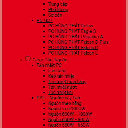
Trung cấp
Phổ thông
Cơ bản
PC HOT
PC HÙNG PHÁT Relaw
PC HÙNG PHÁT Eagle S
PC HÙNG PHÁT Pegasus A
PC HÙNG PHÁT Falcon D Plus
PC HÙNG PHÁT Falcon C
PC HÙNG PHÁT Falcon E
Case, Tản, Nguồn
Tản nhiệt PC
Fan Case
Keo tản nhiệt
Tản nhiệt theo hãng
Tản nhiệt nước
Tản nhiệt khí
PSU - Nguồn máy tính
Nguồn theo hãng
Nguồn trên 1000W
Nguồn 800W - 1000W
Nguồn 650W - 800W
Nguồn 550W - 650W