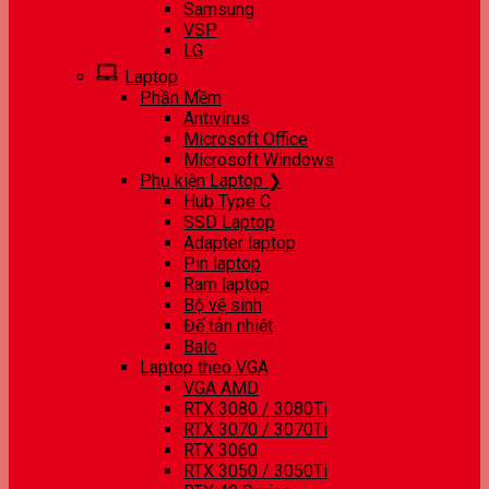
Samsung
VSP
LG
Laptop
Phần Mềm
Antivirus
Microsoft Office
Microsoft Windows
Phụ kiện Laptop ❯
Hub Type C
SSD Laptop
Adapter laptop
Pin laptop
Ram laptop
Bộ vệ sinh
Đế tản nhiệt
Balo
Laptop theo VGA
VGA AMD
RTX 3080 / 3080Ti
RTX 3070 / 3070Ti
RTX 3060
RTX 3050 / 3050Ti