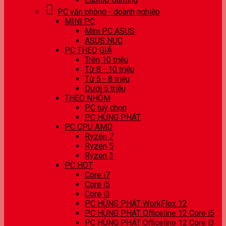
PC văn phòng - doanh nghiệp
MINI PC
Mini PC ASUS
ASUS NUC
PC THEO GIÁ
Trên 10 triệu
Từ 8 - 10 triệu
Từ 5 - 8 triệu
Dưới 5 triệu
THEO NHÓM
PC tuỳ chọn
PC HÙNG PHÁT
PC CPU AMD
Ryzen 7
Ryzen 5
Ryzen 3
PC HOT
Core i7
Core i5
Core i3
PC HÙNG PHÁT WorkFlex 12
PC HÙNG PHÁT Officeline 12 Core i5
PC HÙNG PHÁT Officeline 12 Core i3