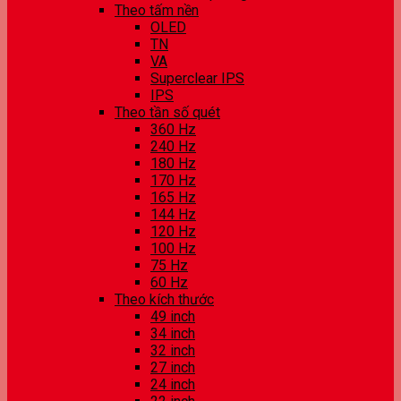
Theo tấm nền
OLED
TN
VA
Superclear IPS
IPS
Theo tần số quét
360 Hz
240 Hz
180 Hz
170 Hz
165 Hz
144 Hz
120 Hz
100 Hz
75 Hz
60 Hz
Theo kích thước
49 inch
34 inch
32 inch
27 inch
24 inch