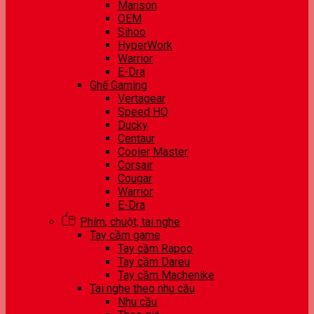
Manson
OEM
Sihoo
HyperWork
Warrior
E-Dra
Ghế Gaming
Vertagear
Speed HQ
Ducky
Centaur
Cooler Master
Corsair
Cougar
Warrior
E-Dra
Phím, chuột, tai nghe
Tay cầm game
Tay cầm Rapoo
Tay cầm Dareu
Tay cầm Machenike
Tai nghe theo nhu cầu
Nhu cầu