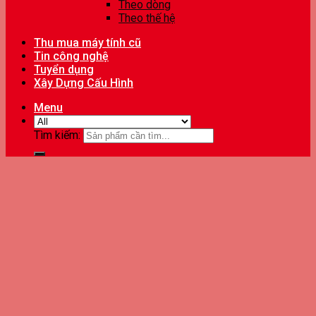
Theo dòng
Theo thế hệ
Thu mua máy tính cũ
Tin công nghệ
Tuyển dụng
Xây Dựng Cấu Hình
Menu
Tìm kiếm: