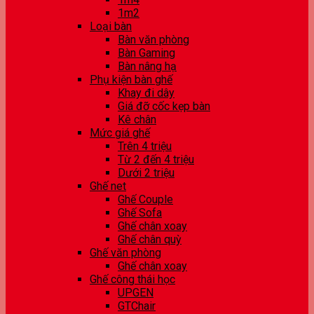
1m2
Loại bàn
Bàn văn phòng
Bàn Gaming
Bàn nâng hạ
Phụ kiện bàn ghế
Khay đi dây
Giá đỡ cốc kẹp bàn
Kê chân
Mức giá ghế
Trên 4 triệu
Từ 2 đến 4 triệu
Dưới 2 triệu
Ghế net
Ghế Couple
Ghế Sofa
Ghế chân xoay
Ghế chân quỳ
Ghế văn phòng
Ghế chân xoay
Ghế công thái học
UPGEN
GTChair