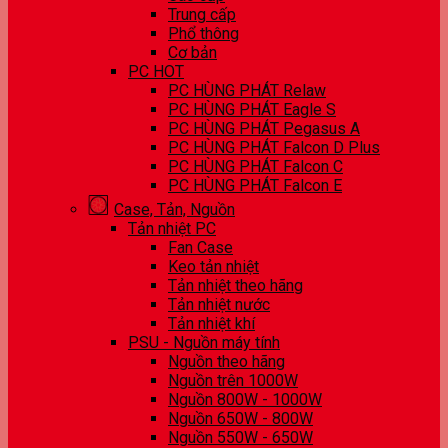
Trung cấp
Phổ thông
Cơ bản
PC HOT
PC HÙNG PHÁT Relaw
PC HÙNG PHÁT Eagle S
PC HÙNG PHÁT Pegasus A
PC HÙNG PHÁT Falcon D Plus
PC HÙNG PHÁT Falcon C
PC HÙNG PHÁT Falcon E
Case, Tản, Nguồn
Tản nhiệt PC
Fan Case
Keo tản nhiệt
Tản nhiệt theo hãng
Tản nhiệt nước
Tản nhiệt khí
PSU - Nguồn máy tính
Nguồn theo hãng
Nguồn trên 1000W
Nguồn 800W - 1000W
Nguồn 650W - 800W
Nguồn 550W - 650W