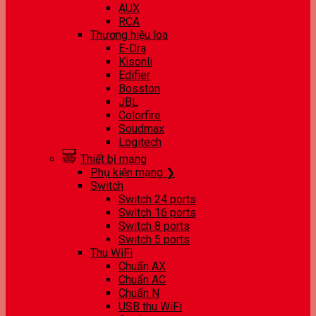
AUX
RCA
Thương hiệu loa
E-Dra
Kisonli
Edifier
Bosston
JBL
Colorfire
Soudmax
Logitech
Thiết bị mạng
Phụ kiện mạng ❯
Switch
Switch 24 ports
Switch 16 ports
Switch 8 ports
Switch 5 ports
Thu WiFi
Chuẩn AX
Chuẩn AC
Chuẩn N
USB thu WiFi