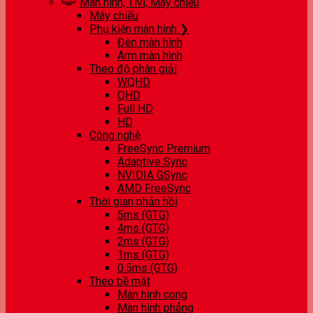
Màn hình, Tivi, Máy chiếu
Máy chiếu
Phụ kiện màn hình ❯
Đèn màn hình
Arm màn hình
Theo độ phân giải
WQHD
QHD
Full HD
HD
Công nghệ
FreeSync Premium
Adaptive Sync
NVIDIA GSync
AMD FreeSync
Thời gian phản hồi
5ms (GTG)
4ms (GTG)
2ms (GTG)
1ms (GTG)
0.5ms (GTG)
Theo bề mặt
Màn hình cong
Màn hình phẳng