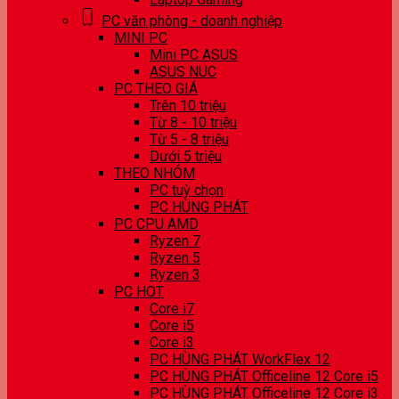
PC văn phòng - doanh nghiệp
MINI PC
Mini PC ASUS
ASUS NUC
PC THEO GIÁ
Trên 10 triệu
Từ 8 - 10 triệu
Từ 5 - 8 triệu
Dưới 5 triệu
THEO NHÓM
PC tuỳ chọn
PC HÙNG PHÁT
PC CPU AMD
Ryzen 7
Ryzen 5
Ryzen 3
PC HOT
Core i7
Core i5
Core i3
PC HÙNG PHÁT WorkFlex 12
PC HÙNG PHÁT Officeline 12 Core i5
PC HÙNG PHÁT Officeline 12 Core i3