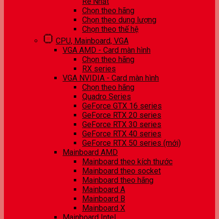
Rẻ Nhất
Chọn theo hãng
Chọn theo dung lượng
Chọn theo thế hệ
CPU, Mainboard, VGA
VGA AMD - Card màn hình
Chọn theo hãng
RX series
VGA NVIDIA - Card màn hình
Chọn theo hãng
Quadro Series
GeForce GTX 16 series
GeForce RTX 20 series
GeForce RTX 30 series
GeForce RTX 40 series
GeForce RTX 50 series (mới)
Mainboard AMD
Mainboard theo kích thước
Mainboard theo socket
Mainboard theo hãng
Mainboard A
Mainboard B
Mainboard X
Mainboard Intel