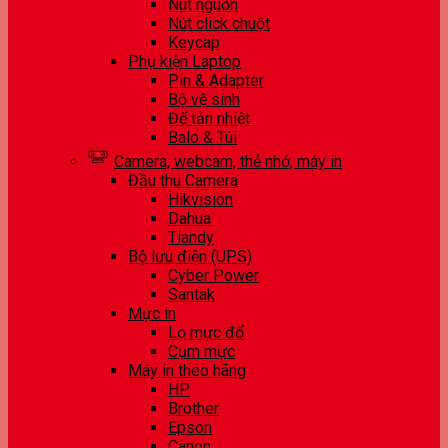
Nút nguồn
Nút click chuột
Keycap
Phụ kiện Laptop
Pin & Adapter
Bộ vệ sinh
Đế tản nhiệt
Balo & Túi
Camera, webcam, thẻ nhớ, máy in
Đầu thu Camera
Hikvision
Dahua
Tiandy
Bộ lưu điện (UPS)
Cyber Power
Santak
Mực in
Lọ mực đổ
Cụm mực
Máy in theo hãng
HP
Brother
Epson
Canon