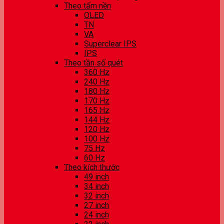
Theo tấm nền
OLED
TN
VA
Superclear IPS
IPS
Theo tần số quét
360 Hz
240 Hz
180 Hz
170 Hz
165 Hz
144 Hz
120 Hz
100 Hz
75 Hz
60 Hz
Theo kích thước
49 inch
34 inch
32 inch
27 inch
24 inch