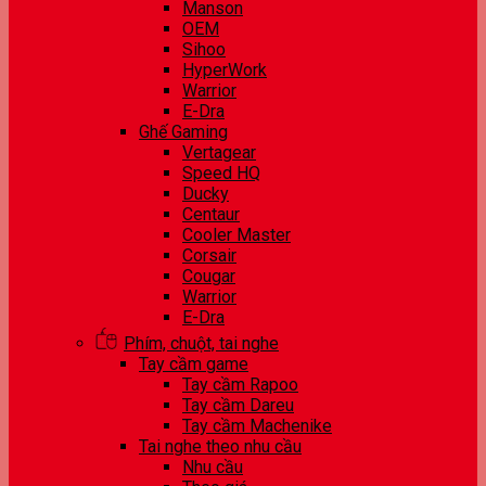
Manson
OEM
Sihoo
HyperWork
Warrior
E-Dra
Ghế Gaming
Vertagear
Speed HQ
Ducky
Centaur
Cooler Master
Corsair
Cougar
Warrior
E-Dra
Phím, chuột, tai nghe
Tay cầm game
Tay cầm Rapoo
Tay cầm Dareu
Tay cầm Machenike
Tai nghe theo nhu cầu
Nhu cầu