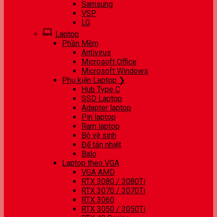
Samsung
VSP
LG
Laptop
Phần Mềm
Antivirus
Microsoft Office
Microsoft Windows
Phụ kiện Laptop ❯
Hub Type C
SSD Laptop
Adapter laptop
Pin laptop
Ram laptop
Bộ vệ sinh
Đế tản nhiệt
Balo
Laptop theo VGA
VGA AMD
RTX 3080 / 3080Ti
RTX 3070 / 3070Ti
RTX 3060
RTX 3050 / 3050Ti