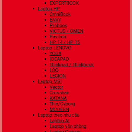
EXPERTBOOK
Laptop HP
OmniBook
ENVY
Probook
VICTUS / OMEN
Pavilion
HP 14 / HP 15
Laptop LENOVO
YOGA
IDEAPAD
Thinkpad / Thinkbook
LOQ
LEGION
Laptop MSI
Vector
Crosshair
KATANA
Thin/Cyborg
MODERN
Laptop theo nhu cầu
Laptop AI
Laptop văn phòng
Laptop Gaming