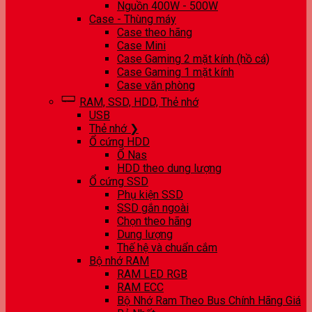
Nguồn 400W - 500W
Case - Thùng máy
Case theo hãng
Case Mini
Case Gaming 2 mặt kính (hồ cá)
Case Gaming 1 mặt kính
Case văn phòng
RAM, SSD, HDD, Thẻ nhớ
USB
Thẻ nhớ ❯
Ổ cứng HDD
Ổ Nas
HDD theo dung lượng
Ổ cứng SSD
Phụ kiện SSD
SSD gắn ngoài
Chọn theo hãng
Dung lượng
Thế hệ và chuẩn cắm
Bộ nhớ RAM
RAM LED RGB
RAM ECC
Bộ Nhớ Ram Theo Bus Chính Hãng Giá