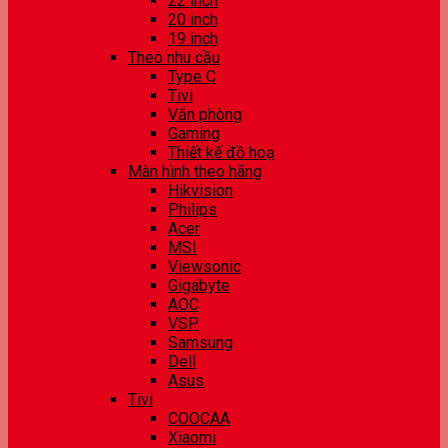
22 inch
20 inch
19 inch
Theo nhu cầu
Type C
Tivi
Văn phòng
Gaming
Thiết kế đồ hoạ
Màn hình theo hãng
Hikvision
Philips
Acer
MSI
Viewsonic
Gigabyte
AOC
VSP
Samsung
Dell
Asus
Tivi
COOCAA
Xiaomi