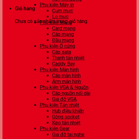
Phụ kiện Máy in
Giỏ hàng
Cụm mực
Lọ mực
Chưa có sản phẩm trong giỏ hàng.
Phụ kiện Mạng
Card mạng
Cáp mạng
Đầu mạng
Phụ kiện Ổ cứng
Cáp sata
Thanh tản nhiệt
Caddy Bay
Phụ kiện Màn hình
Cáp màn hình
Arm màn hình
Phụ kiện VGA & Nguồn
Cáp nguồn nối dài
Giá đỡ VGA
Phụ kiện Tản nhiệt
Hub điều khiển
Gông socket
Keo tản nhiệt
Phụ kiện Gear
Giá đỡ tai nghe