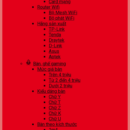
Card mạng
Router Wifi
Bộ Mesh WiFi
Bộ phát WiFi
Hãng sản xuất
TP-Link
Tenda
Draytek
D-Link
Asus
Aptek
Bàn, ghế gaming
Mức giá bàn
Trên 4 triệu
Từ 2 đến 4 triệu
Dưới 2 triệu
Kiểu dáng bàn
Chữ Y
Chữ T
Chữ Z
Chữ K
Chữ U
Bàn theo kích thước
1m4