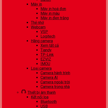
Máy in
Máy in hoá đơn
Máy in màu
Máy in đen trắng
Thẻ nhớ
Webcam
VSP
Logitech
Hãng camera
Xem tất cả
Tiandy
TP-Link
EZVIZ
IMOU
Loại camera
Camera hành trình
Camera AI
Camera ngoài trời
Camera trong nhà
Thiết bị âm thanh
Kết nối loa
Bluetooth
USB