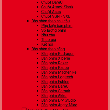
Chuột DareU
Chuột Attack Shark
Chuột Asus
Chuột VGN - VXE
Bàn phím theo nhu cầu
Phụ kiện bàn phím
Số lượng phím
Nhu cầu
Theo giá
Kết nối
Bàn phím theo hãng
Bàn phím Redragon
Bàn phím Xiberia
Bàn phím Razer
Bàn phím Rapoo
Bàn phím Machenike
Bàn phím Logitech
Bàn phím Fuhlen
Bàn phím DareU
Bàn phím Corsair
Bàn phím Akko
Bàn phím Dry Studio
Bàn phím Angry Miao