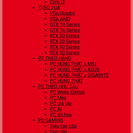
Core i3
THEO VGA
VGA Quadro
VGA AMD
GTX 10 Series
GTX 16 Series
RTX 20 Series
RTX 30 Series
RTX 40 Series
RTX 50 Series
PC THEO HÃNG
PC HÙNG PHÁT x MSI
PC HÙNG PHÁT x ASUS
PC HÙNG PHÁT x GIGABYTE
PC HÙNG PHÁT
PC THEO NHU CẦU
PC White Edition
PC Mini
PC giả lập
PC AI
PC đồ hoạ
PC GAMING
Siêu cao cấp
Cao cấp