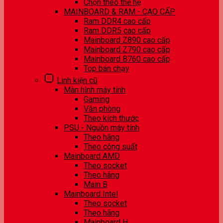
Chọn theo thế hệ
MAINBOARD & RAM - CAO CẤP
Ram DDR4 cao cấp
Ram DDR5 cao cấp
Mainboard Z890 cao cấp
Mainboard Z790 cao cấp
Mainboard B760 cao cấp
Top bán chạy
Linh kiện cũ
Màn hình máy tính
Gaming
Văn phòng
Theo kích thước
PSU - Nguồn máy tính
Theo hãng
Theo công suất
Mainboard AMD
Theo socket
Theo hãng
Main B
Mainboard Intel
Theo socket
Theo hãng
Mainboard H