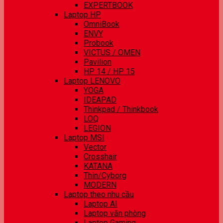
EXPERTBOOK
Laptop HP
OmniBook
ENVY
Probook
VICTUS / OMEN
Pavilion
HP 14 / HP 15
Laptop LENOVO
YOGA
IDEAPAD
Thinkpad / Thinkbook
LOQ
LEGION
Laptop MSI
Vector
Crosshair
KATANA
Thin/Cyborg
MODERN
Laptop theo nhu cầu
Laptop AI
Laptop văn phòng
Laptop Gaming