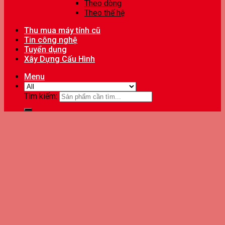
Theo dòng
Theo thế hệ
Thu mua máy tính cũ
Tin công nghệ
Tuyển dụng
Xây Dựng Cấu Hình
Menu
Tìm kiếm: