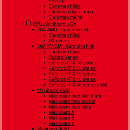
Rẻ Nhất
Chọn theo hãng
Chọn theo dung lượng
Chọn theo thế hệ
CPU, Mainboard, VGA
VGA AMD - Card màn hình
Chọn theo hãng
RX series
VGA NVIDIA - Card màn hình
Chọn theo hãng
Quadro Series
GeForce GTX 16 series
GeForce RTX 20 series
GeForce RTX 30 series
GeForce RTX 40 series
GeForce RTX 50 series (mới)
Mainboard AMD
Mainboard theo kích thước
Mainboard theo socket
Mainboard theo hãng
Mainboard A
Mainboard B
Mainboard X
Mainboard Intel