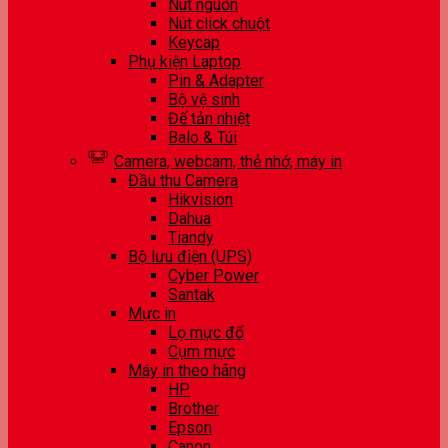
Nút nguồn
Nút click chuột
Keycap
Phụ kiện Laptop
Pin & Adapter
Bộ vệ sinh
Đế tản nhiệt
Balo & Túi
Camera, webcam, thẻ nhớ, máy in
Đầu thu Camera
Hikvision
Dahua
Tiandy
Bộ lưu điện (UPS)
Cyber Power
Santak
Mực in
Lọ mực đổ
Cụm mực
Máy in theo hãng
HP
Brother
Epson
Canon