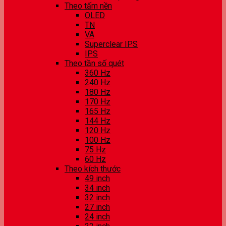
Theo tấm nền
OLED
TN
VA
Superclear IPS
IPS
Theo tần số quét
360 Hz
240 Hz
180 Hz
170 Hz
165 Hz
144 Hz
120 Hz
100 Hz
75 Hz
60 Hz
Theo kích thước
49 inch
34 inch
32 inch
27 inch
24 inch