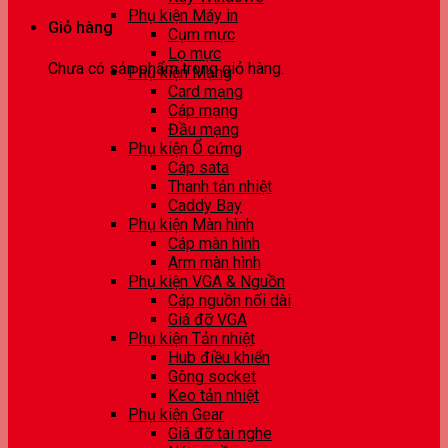
Phụ kiện Máy in
Giỏ hàng
Cụm mực
Lọ mực
Chưa có sản phẩm trong giỏ hàng.
Phụ kiện Mạng
Card mạng
Cáp mạng
Đầu mạng
Phụ kiện Ổ cứng
Cáp sata
Thanh tản nhiệt
Caddy Bay
Phụ kiện Màn hình
Cáp màn hình
Arm màn hình
Phụ kiện VGA & Nguồn
Cáp nguồn nối dài
Giá đỡ VGA
Phụ kiện Tản nhiệt
Hub điều khiển
Gông socket
Keo tản nhiệt
Phụ kiện Gear
Giá đỡ tai nghe