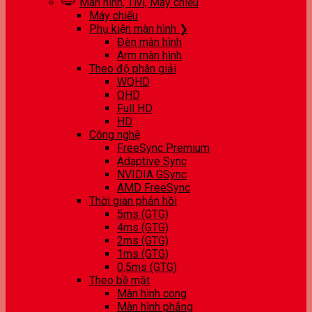
Màn hình, Tivi, Máy chiếu
Máy chiếu
Phụ kiện màn hình ❯
Đèn màn hình
Arm màn hình
Theo độ phân giải
WQHD
QHD
Full HD
HD
Công nghệ
FreeSync Premium
Adaptive Sync
NVIDIA GSync
AMD FreeSync
Thời gian phản hồi
5ms (GTG)
4ms (GTG)
2ms (GTG)
1ms (GTG)
0.5ms (GTG)
Theo bề mặt
Màn hình cong
Màn hình phẳng