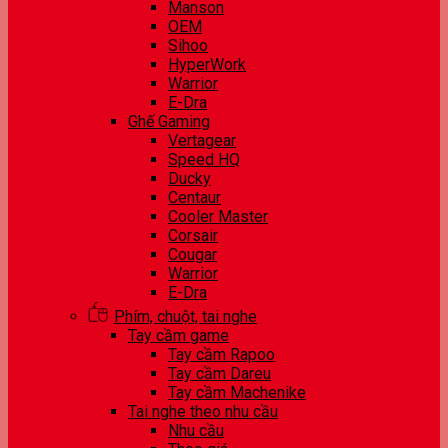
Manson
OEM
Sihoo
HyperWork
Warrior
E-Dra
Ghế Gaming
Vertagear
Speed HQ
Ducky
Centaur
Cooler Master
Corsair
Cougar
Warrior
E-Dra
Phím, chuột, tai nghe
Tay cầm game
Tay cầm Rapoo
Tay cầm Dareu
Tay cầm Machenike
Tai nghe theo nhu cầu
Nhu cầu