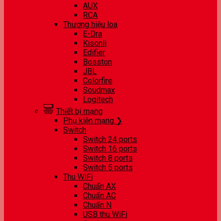
AUX
RCA
Thương hiệu loa
E-Dra
Kisonli
Edifier
Bosston
JBL
Colorfire
Soudmax
Logitech
Thiết bị mạng
Phụ kiện mạng ❯
Switch
Switch 24 ports
Switch 16 ports
Switch 8 ports
Switch 5 ports
Thu WiFi
Chuẩn AX
Chuẩn AC
Chuẩn N
USB thu WiFi