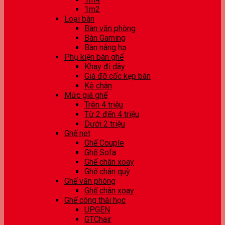
1m2
Loại bàn
Bàn văn phòng
Bàn Gaming
Bàn nâng hạ
Phụ kiện bàn ghế
Khay đi dây
Giá đỡ cốc kẹp bàn
Kê chân
Mức giá ghế
Trên 4 triệu
Từ 2 đến 4 triệu
Dưới 2 triệu
Ghế net
Ghế Couple
Ghế Sofa
Ghế chân xoay
Ghế chân quỳ
Ghế văn phòng
Ghế chân xoay
Ghế công thái học
UPGEN
GTChair