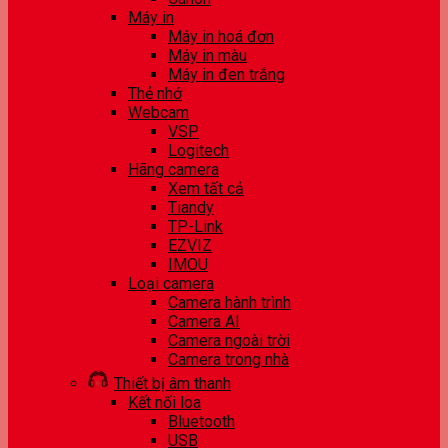
Máy in
Máy in hoá đơn
Máy in màu
Máy in đen trắng
Thẻ nhớ
Webcam
VSP
Logitech
Hãng camera
Xem tất cả
Tiandy
TP-Link
EZVIZ
IMOU
Loại camera
Camera hành trình
Camera AI
Camera ngoài trời
Camera trong nhà
Thiết bị âm thanh
Kết nối loa
Bluetooth
USB