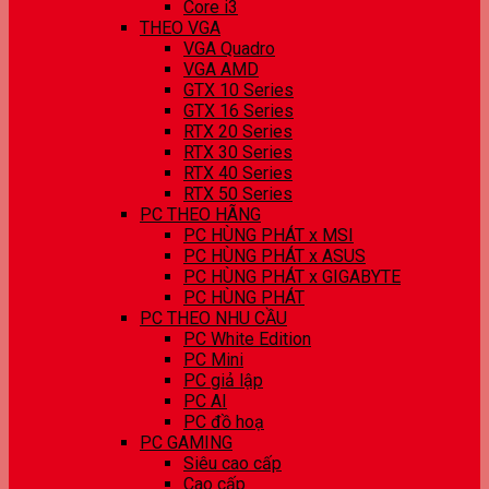
Core i3
THEO VGA
VGA Quadro
VGA AMD
GTX 10 Series
GTX 16 Series
RTX 20 Series
RTX 30 Series
RTX 40 Series
RTX 50 Series
PC THEO HÃNG
PC HÙNG PHÁT x MSI
PC HÙNG PHÁT x ASUS
PC HÙNG PHÁT x GIGABYTE
PC HÙNG PHÁT
PC THEO NHU CẦU
PC White Edition
PC Mini
PC giả lập
PC AI
PC đồ hoạ
PC GAMING
Siêu cao cấp
Cao cấp