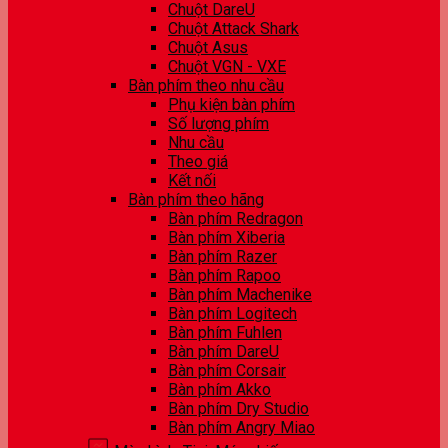
Chuột DareU
Chuột Attack Shark
Chuột Asus
Chuột VGN - VXE
Bàn phím theo nhu cầu
Phụ kiện bàn phím
Số lượng phím
Nhu cầu
Theo giá
Kết nối
Bàn phím theo hãng
Bàn phím Redragon
Bàn phím Xiberia
Bàn phím Razer
Bàn phím Rapoo
Bàn phím Machenike
Bàn phím Logitech
Bàn phím Fuhlen
Bàn phím DareU
Bàn phím Corsair
Bàn phím Akko
Bàn phím Dry Studio
Bàn phím Angry Miao