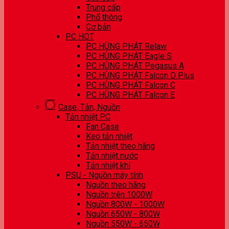
Trung cấp
Phổ thông
Cơ bản
PC HOT
PC HÙNG PHÁT Relaw
PC HÙNG PHÁT Eagle S
PC HÙNG PHÁT Pegasus A
PC HÙNG PHÁT Falcon D Plus
PC HÙNG PHÁT Falcon C
PC HÙNG PHÁT Falcon E
Case, Tản, Nguồn
Tản nhiệt PC
Fan Case
Keo tản nhiệt
Tản nhiệt theo hãng
Tản nhiệt nước
Tản nhiệt khí
PSU - Nguồn máy tính
Nguồn theo hãng
Nguồn trên 1000W
Nguồn 800W - 1000W
Nguồn 650W - 800W
Nguồn 550W - 650W