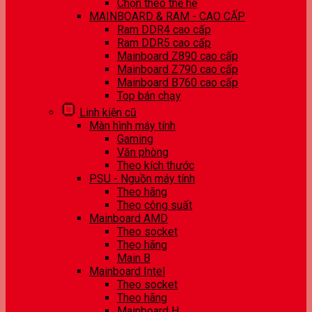
Chọn theo thế hệ
MAINBOARD & RAM - CAO CẤP
Ram DDR4 cao cấp
Ram DDR5 cao cấp
Mainboard Z890 cao cấp
Mainboard Z790 cao cấp
Mainboard B760 cao cấp
Top bán chạy
Linh kiện cũ
Màn hình máy tính
Gaming
Văn phòng
Theo kích thước
PSU - Nguồn máy tính
Theo hãng
Theo công suất
Mainboard AMD
Theo socket
Theo hãng
Main B
Mainboard Intel
Theo socket
Theo hãng
Mainboard H