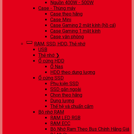
Nguồn 400W - 500W
Case - Thùng máy
Case theo hãng
Case Mini
Case Gaming 2 mặt kính (hồ cá)
Case Gaming 1 mặt kính
Case văn phòng
RAM, SSD, HDD, Thẻ nhớ
USB
Thẻ nhớ ❯
Ổ cứng HDD
Ổ Nas
HDD theo dung lượng
Ổ cứng SSD
Phụ kiện SSD
SSD gắn ngoài
Chọn theo hãng
Dung lượng
Thế hệ và chuẩn cắm
Bộ nhớ RAM
RAM LED RGB
RAM ECC
Bộ Nhớ Ram Theo Bus Chính Hãng Giá