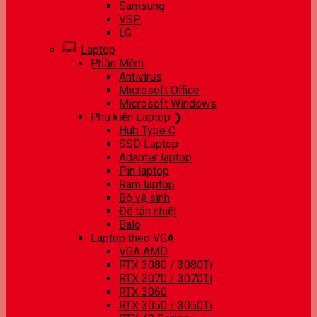
Samsung
VSP
LG
Laptop
Phần Mềm
Antivirus
Microsoft Office
Microsoft Windows
Phụ kiện Laptop ❯
Hub Type C
SSD Laptop
Adapter laptop
Pin laptop
Ram laptop
Bộ vệ sinh
Đế tản nhiệt
Balo
Laptop theo VGA
VGA AMD
RTX 3080 / 3080Ti
RTX 3070 / 3070Ti
RTX 3060
RTX 3050 / 3050Ti