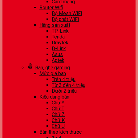
Card mạng
Router Wifi
Bộ Mesh WiFi
Bộ phát WiFi
Hãng sản xuất
TP-Link
Tenda
Draytek
D-Link
Asus
Aptek
Bàn, ghế gaming
Mức giá bàn
Trên 4 triệu
Từ 2 đến 4 triệu
Dưới 2 triệu
Kiểu dáng bàn
Chữ Y
Chữ T
Chữ Z
Chữ K
Chữ U
Bàn theo kích thước
1m4