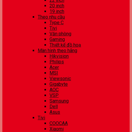
22 inch
20 inch
19 inch
Theo nhu cầu
Type C
Tivi
Văn phòng
Gaming
Thiết kế đồ hoạ
Màn hình theo hãng
Hikvision
Philips
Acer
MSI
Viewsonic
Gigabyte
AOC
VSP
Samsung
Dell
Asus
Tivi
COOCAA
Xiaomi