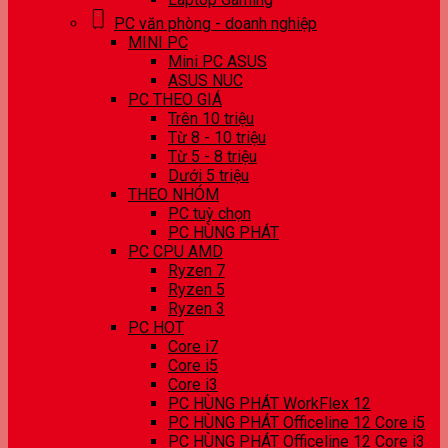
PC văn phòng - doanh nghiệp
MINI PC
Mini PC ASUS
ASUS NUC
PC THEO GIÁ
Trên 10 triệu
Từ 8 - 10 triệu
Từ 5 - 8 triệu
Dưới 5 triệu
THEO NHÓM
PC tuỳ chọn
PC HÙNG PHÁT
PC CPU AMD
Ryzen 7
Ryzen 5
Ryzen 3
PC HOT
Core i7
Core i5
Core i3
PC HÙNG PHÁT WorkFlex 12
PC HÙNG PHÁT Officeline 12 Core i5
PC HÙNG PHÁT Officeline 12 Core i3