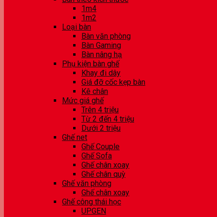
1m4
1m2
Loại bàn
Bàn văn phòng
Bàn Gaming
Bàn nâng hạ
Phụ kiện bàn ghế
Khay đi dây
Giá đỡ cốc kẹp bàn
Kê chân
Mức giá ghế
Trên 4 triệu
Từ 2 đến 4 triệu
Dưới 2 triệu
Ghế net
Ghế Couple
Ghế Sofa
Ghế chân xoay
Ghế chân quỳ
Ghế văn phòng
Ghế chân xoay
Ghế công thái học
UPGEN