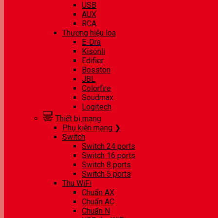
USB
AUX
RCA
Thương hiệu loa
E-Dra
Kisonli
Edifier
Bosston
JBL
Colorfire
Soudmax
Logitech
Thiết bị mạng
Phụ kiện mạng ❯
Switch
Switch 24 ports
Switch 16 ports
Switch 8 ports
Switch 5 ports
Thu WiFi
Chuẩn AX
Chuẩn AC
Chuẩn N