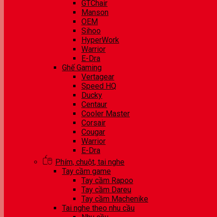
GTChair
Manson
OEM
Sihoo
HyperWork
Warrior
E-Dra
Ghế Gaming
Vertagear
Speed HQ
Ducky
Centaur
Cooler Master
Corsair
Cougar
Warrior
E-Dra
Phím, chuột, tai nghe
Tay cầm game
Tay cầm Rapoo
Tay cầm Dareu
Tay cầm Machenike
Tai nghe theo nhu cầu