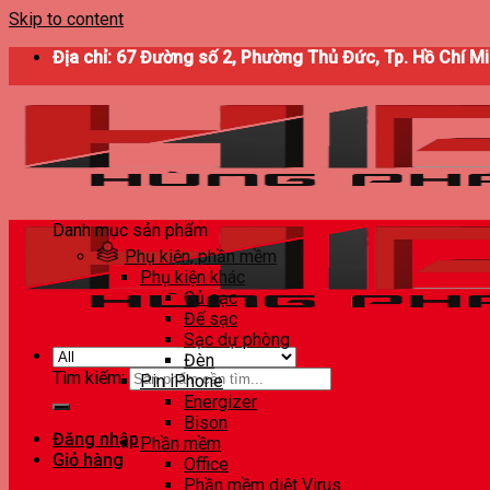
Skip to content
Địa chỉ: 67 Đường số 2, Phường Thủ Đức, Tp. Hồ Chí M
Danh mục sản phẩm
Phụ kiện, phần mềm
Phụ kiện khác
Củ sạc
Đế sạc
Sạc dự phòng
Đèn
Tìm kiếm:
Pin iPhone
Energizer
Bison
Đăng nhập
Phần mềm
Giỏ hàng
Office
Phần mềm diệt Virus