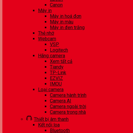
Canon
Máy in
Máy in hoá đơn
Máy in màu
Máy in đen trắng
Thẻ nhớ
Webcam
VSP
Logitech
Hãng camera
Xem tất cả
Tiandy
TP-Link
EZVIZ
IMOU
Loại camera
Camera hành trình
Camera AI
Camera ngoài trời
Camera trong nhà
Thiết bị âm thanh
Kết nối loa
Bluetooth