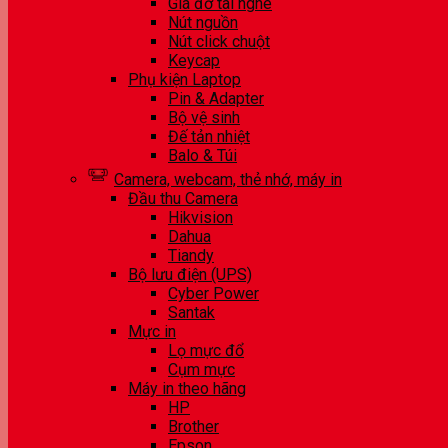
Giá đỡ tai nghe
Nút nguồn
Nút click chuột
Keycap
Phụ kiện Laptop
Pin & Adapter
Bộ vệ sinh
Đế tản nhiệt
Balo & Túi
Camera, webcam, thẻ nhớ, máy in
Đầu thu Camera
Hikvision
Dahua
Tiandy
Bộ lưu điện (UPS)
Cyber Power
Santak
Mực in
Lọ mực đổ
Cụm mực
Máy in theo hãng
HP
Brother
Epson