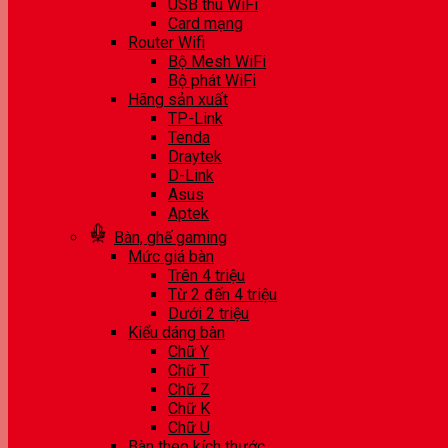
USB thu WiFi
Card mạng
Router Wifi
Bộ Mesh WiFi
Bộ phát WiFi
Hãng sản xuất
TP-Link
Tenda
Draytek
D-Link
Asus
Aptek
Bàn, ghế gaming
Mức giá bàn
Trên 4 triệu
Từ 2 đến 4 triệu
Dưới 2 triệu
Kiểu dáng bàn
Chữ Y
Chữ T
Chữ Z
Chữ K
Chữ U
Bàn theo kích thước