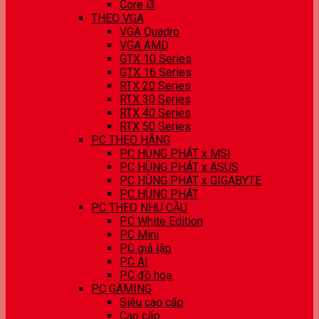
Core i3
THEO VGA
VGA Quadro
VGA AMD
GTX 10 Series
GTX 16 Series
RTX 20 Series
RTX 30 Series
RTX 40 Series
RTX 50 Series
PC THEO HÃNG
PC HÙNG PHÁT x MSI
PC HÙNG PHÁT x ASUS
PC HÙNG PHÁT x GIGABYTE
PC HÙNG PHÁT
PC THEO NHU CẦU
PC White Edition
PC Mini
PC giả lập
PC AI
PC đồ hoạ
PC GAMING
Siêu cao cấp
Cao cấp