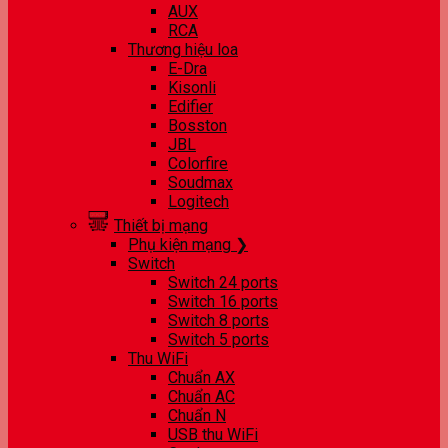
AUX
RCA
Thương hiệu loa
E-Dra
Kisonli
Edifier
Bosston
JBL
Colorfire
Soudmax
Logitech
Thiết bị mạng
Phụ kiện mạng ❯
Switch
Switch 24 ports
Switch 16 ports
Switch 8 ports
Switch 5 ports
Thu WiFi
Chuẩn AX
Chuẩn AC
Chuẩn N
USB thu WiFi