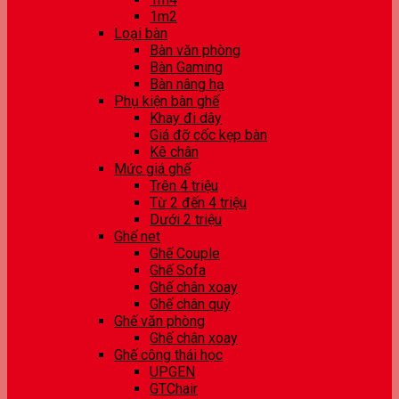
1m2
Loại bàn
Bàn văn phòng
Bàn Gaming
Bàn nâng hạ
Phụ kiện bàn ghế
Khay đi dây
Giá đỡ cốc kẹp bàn
Kê chân
Mức giá ghế
Trên 4 triệu
Từ 2 đến 4 triệu
Dưới 2 triệu
Ghế net
Ghế Couple
Ghế Sofa
Ghế chân xoay
Ghế chân quỳ
Ghế văn phòng
Ghế chân xoay
Ghế công thái học
UPGEN
GTChair