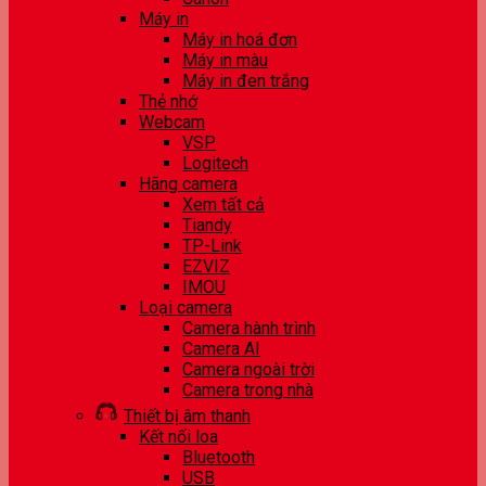
Máy in
Máy in hoá đơn
Máy in màu
Máy in đen trắng
Thẻ nhớ
Webcam
VSP
Logitech
Hãng camera
Xem tất cả
Tiandy
TP-Link
EZVIZ
IMOU
Loại camera
Camera hành trình
Camera AI
Camera ngoài trời
Camera trong nhà
Thiết bị âm thanh
Kết nối loa
Bluetooth
USB