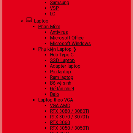
Samsung
VSP
LG
Laptop
Phần Mềm
Antivirus
Microsoft Office
Microsoft Windows
Phụ kiện Laptop ❯
Hub Type C
SSD Laptop
Adapter laptop
Pin laptop
Ram laptop
Bộ vệ sinh
Đế tản nhiệt
Balo
Laptop theo VGA
VGA AMD
RTX 3080 / 3080Ti
RTX 3070 / 3070Ti
RTX 3060
RTX 3050 / 3050Ti