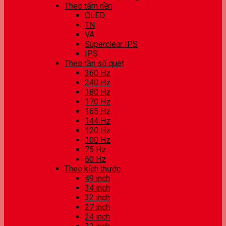
Theo tấm nền
OLED
TN
VA
Superclear IPS
IPS
Theo tần số quét
360 Hz
240 Hz
180 Hz
170 Hz
165 Hz
144 Hz
120 Hz
100 Hz
75 Hz
60 Hz
Theo kích thước
49 inch
34 inch
32 inch
27 inch
24 inch