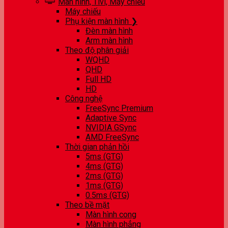
Màn hình, Tivi, Máy chiếu
Máy chiếu
Phụ kiện màn hình ❯
Đèn màn hình
Arm màn hình
Theo độ phân giải
WQHD
QHD
Full HD
HD
Công nghệ
FreeSync Premium
Adaptive Sync
NVIDIA GSync
AMD FreeSync
Thời gian phản hồi
5ms (GTG)
4ms (GTG)
2ms (GTG)
1ms (GTG)
0.5ms (GTG)
Theo bề mặt
Màn hình cong
Màn hình phẳng