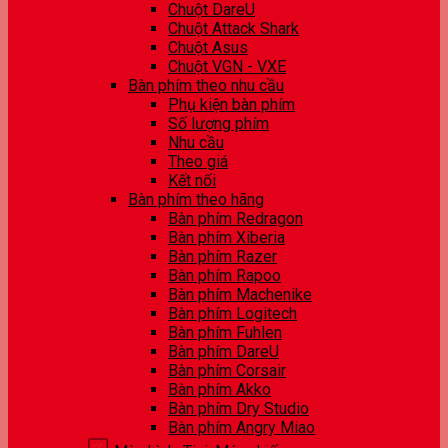
Chuột DareU
Chuột Attack Shark
Chuột Asus
Chuột VGN - VXE
Bàn phím theo nhu cầu
Phụ kiện bàn phím
Số lượng phím
Nhu cầu
Theo giá
Kết nối
Bàn phím theo hãng
Bàn phím Redragon
Bàn phím Xiberia
Bàn phím Razer
Bàn phím Rapoo
Bàn phím Machenike
Bàn phím Logitech
Bàn phím Fuhlen
Bàn phím DareU
Bàn phím Corsair
Bàn phím Akko
Bàn phím Dry Studio
Bàn phím Angry Miao