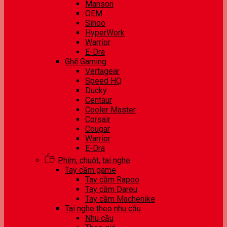
Manson
OEM
Sihoo
HyperWork
Warrior
E-Dra
Ghế Gaming
Vertagear
Speed HQ
Ducky
Centaur
Cooler Master
Corsair
Cougar
Warrior
E-Dra
Phím, chuột, tai nghe
Tay cầm game
Tay cầm Rapoo
Tay cầm Dareu
Tay cầm Machenike
Tai nghe theo nhu cầu
Nhu cầu