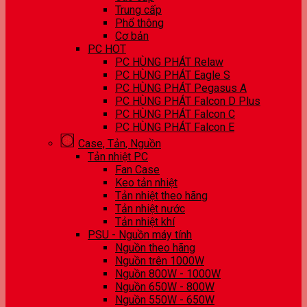
Trung cấp
Phổ thông
Cơ bản
PC HOT
PC HÙNG PHÁT Relaw
PC HÙNG PHÁT Eagle S
PC HÙNG PHÁT Pegasus A
PC HÙNG PHÁT Falcon D Plus
PC HÙNG PHÁT Falcon C
PC HÙNG PHÁT Falcon E
Case, Tản, Nguồn
Tản nhiệt PC
Fan Case
Keo tản nhiệt
Tản nhiệt theo hãng
Tản nhiệt nước
Tản nhiệt khí
PSU - Nguồn máy tính
Nguồn theo hãng
Nguồn trên 1000W
Nguồn 800W - 1000W
Nguồn 650W - 800W
Nguồn 550W - 650W