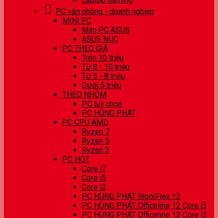
PC văn phòng - doanh nghiệp
MINI PC
Mini PC ASUS
ASUS NUC
PC THEO GIÁ
Trên 10 triệu
Từ 8 - 10 triệu
Từ 5 - 8 triệu
Dưới 5 triệu
THEO NHÓM
PC tuỳ chọn
PC HÙNG PHÁT
PC CPU AMD
Ryzen 7
Ryzen 5
Ryzen 3
PC HOT
Core i7
Core i5
Core i3
PC HÙNG PHÁT WorkFlex 12
PC HÙNG PHÁT Officeline 12 Core i5
PC HÙNG PHÁT Officeline 12 Core i3