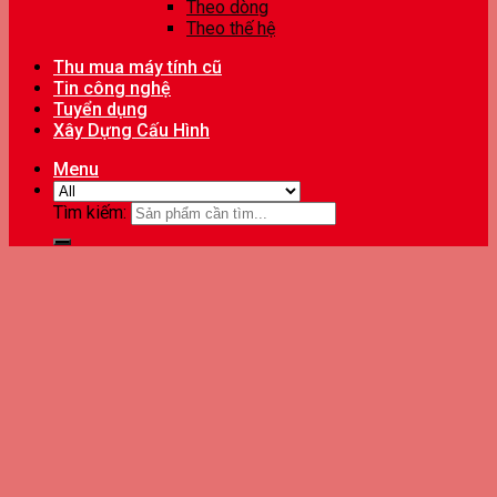
Theo dòng
Theo thế hệ
Thu mua máy tính cũ
Tin công nghệ
Tuyển dụng
Xây Dựng Cấu Hình
Menu
Tìm kiếm: