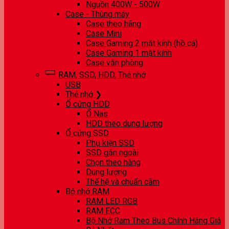
Nguồn 400W - 500W
Case - Thùng máy
Case theo hãng
Case Mini
Case Gaming 2 mặt kính (hồ cá)
Case Gaming 1 mặt kính
Case văn phòng
RAM, SSD, HDD, Thẻ nhớ
USB
Thẻ nhớ ❯
Ổ cứng HDD
Ổ Nas
HDD theo dung lượng
Ổ cứng SSD
Phụ kiện SSD
SSD gắn ngoài
Chọn theo hãng
Dung lượng
Thế hệ và chuẩn cắm
Bộ nhớ RAM
RAM LED RGB
RAM ECC
Bộ Nhớ Ram Theo Bus Chính Hãng Giá