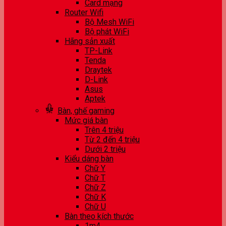
Card mạng
Router Wifi
Bộ Mesh WiFi
Bộ phát WiFi
Hãng sản xuất
TP-Link
Tenda
Draytek
D-Link
Asus
Aptek
Bàn, ghế gaming
Mức giá bàn
Trên 4 triệu
Từ 2 đến 4 triệu
Dưới 2 triệu
Kiểu dáng bàn
Chữ Y
Chữ T
Chữ Z
Chữ K
Chữ U
Bàn theo kích thước
1m4