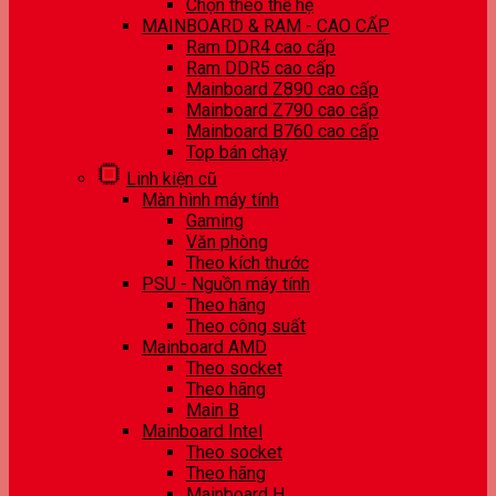
Chọn theo thế hệ
MAINBOARD & RAM - CAO CẤP
Ram DDR4 cao cấp
Ram DDR5 cao cấp
Mainboard Z890 cao cấp
Mainboard Z790 cao cấp
Mainboard B760 cao cấp
Top bán chạy
Linh kiện cũ
Màn hình máy tính
Gaming
Văn phòng
Theo kích thước
PSU - Nguồn máy tính
Theo hãng
Theo công suất
Mainboard AMD
Theo socket
Theo hãng
Main B
Mainboard Intel
Theo socket
Theo hãng
Mainboard H