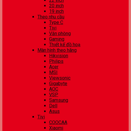
22 inch
20 inch
19 inch
Theo nhu cầu
Type C
Tivi
Văn phòng
Gaming
Thiết kế đồ hoạ
Màn hình theo hãng
Hikvision
Philips
Acer
MSI
Viewsonic
Gigabyte
AOC
VSP
Samsung
Dell
Asus
Tivi
COOCAA
Xiaomi