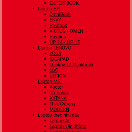
EXPERTBOOK
Laptop HP
OmniBook
ENVY
Probook
VICTUS / OMEN
Pavilion
HP 14 / HP 15
Laptop LENOVO
YOGA
IDEAPAD
Thinkpad / Thinkbook
LOQ
LEGION
Laptop MSI
Vector
Crosshair
KATANA
Thin/Cyborg
MODERN
Laptop theo nhu cầu
Laptop AI
Laptop văn phòng
Laptop Gaming