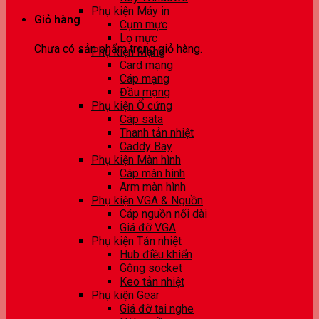
Phụ kiện Máy in
Giỏ hàng
Cụm mực
Lọ mực
Chưa có sản phẩm trong giỏ hàng.
Phụ kiện Mạng
Card mạng
Cáp mạng
Đầu mạng
Phụ kiện Ổ cứng
Cáp sata
Thanh tản nhiệt
Caddy Bay
Phụ kiện Màn hình
Cáp màn hình
Arm màn hình
Phụ kiện VGA & Nguồn
Cáp nguồn nối dài
Giá đỡ VGA
Phụ kiện Tản nhiệt
Hub điều khiển
Gông socket
Keo tản nhiệt
Phụ kiện Gear
Giá đỡ tai nghe