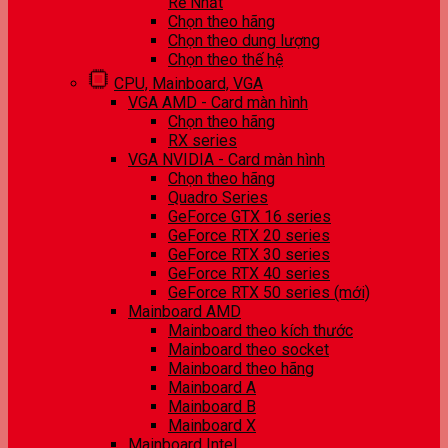
Rẻ Nhất
Chọn theo hãng
Chọn theo dung lượng
Chọn theo thế hệ
CPU, Mainboard, VGA
VGA AMD - Card màn hình
Chọn theo hãng
RX series
VGA NVIDIA - Card màn hình
Chọn theo hãng
Quadro Series
GeForce GTX 16 series
GeForce RTX 20 series
GeForce RTX 30 series
GeForce RTX 40 series
GeForce RTX 50 series (mới)
Mainboard AMD
Mainboard theo kích thước
Mainboard theo socket
Mainboard theo hãng
Mainboard A
Mainboard B
Mainboard X
Mainboard Intel