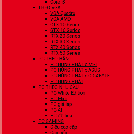
Core i3
THEO VGA
VGA Quadro
VGA AMD
GTX 10 Series
GTX 16 Series
RTX 20 Series
RTX 30 Series
RTX 40 Series
RTX 50 Series
PC THEO HÃNG
PC HÙNG PHÁT x MSI
PC HÙNG PHÁT x ASUS
PC HÙNG PHÁT x GIGABYTE
PC HÙNG PHÁT
PC THEO NHU CẦU
PC White Edition
PC Mini
PC giả lập
PC AI
PC đồ hoạ
PC GAMING
Siêu cao cấp
Cao cấp