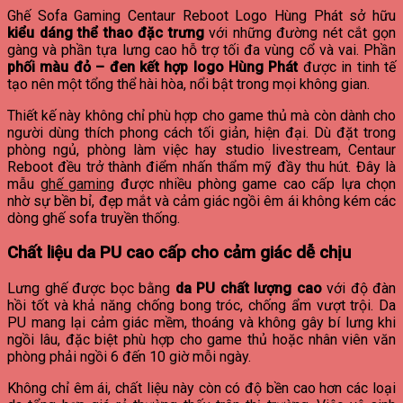
Ghế Sofa Gaming Centaur Reboot Logo Hùng Phát sở hữu
kiểu dáng thể thao đặc trưng
với những đường nét cắt gọn
gàng và phần tựa lưng cao hỗ trợ tối đa vùng cổ và vai. Phần
phối màu đỏ – đen kết hợp logo Hùng Phát
được in tinh tế
tạo nên một tổng thể hài hòa, nổi bật trong mọi không gian.
Thiết kế này không chỉ phù hợp cho game thủ mà còn dành cho
người dùng thích phong cách tối giản, hiện đại. Dù đặt trong
phòng ngủ, phòng làm việc hay studio livestream, Centaur
Reboot đều trở thành điểm nhấn thẩm mỹ đầy thu hút. Đây là
mẫu
ghế gaming
được nhiều phòng game cao cấp lựa chọn
nhờ sự bền bỉ, đẹp mắt và cảm giác ngồi êm ái không kém các
dòng ghế sofa truyền thống.
Chất liệu da PU cao cấp cho cảm giác dễ chịu
Lưng ghế được bọc bằng
da PU chất lượng cao
với độ đàn
hồi tốt và khả năng chống bong tróc, chống ẩm vượt trội. Da
PU mang lại cảm giác mềm, thoáng và không gây bí lưng khi
ngồi lâu, đặc biệt phù hợp cho game thủ hoặc nhân viên văn
phòng phải ngồi 6 đến 10 giờ mỗi ngày.
Không chỉ êm ái, chất liệu này còn có độ bền cao hơn các loại