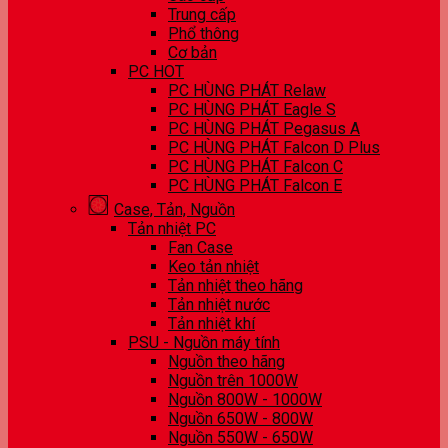
Trung cấp
Phổ thông
Cơ bản
PC HOT
PC HÙNG PHÁT Relaw
PC HÙNG PHÁT Eagle S
PC HÙNG PHÁT Pegasus A
PC HÙNG PHÁT Falcon D Plus
PC HÙNG PHÁT Falcon C
PC HÙNG PHÁT Falcon E
Case, Tản, Nguồn
Tản nhiệt PC
Fan Case
Keo tản nhiệt
Tản nhiệt theo hãng
Tản nhiệt nước
Tản nhiệt khí
PSU - Nguồn máy tính
Nguồn theo hãng
Nguồn trên 1000W
Nguồn 800W - 1000W
Nguồn 650W - 800W
Nguồn 550W - 650W