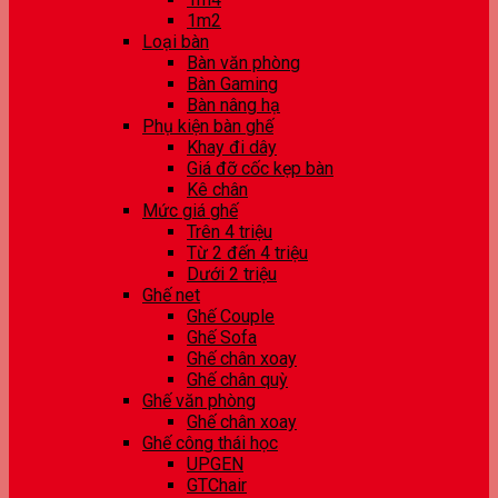
1m2
Loại bàn
Bàn văn phòng
Bàn Gaming
Bàn nâng hạ
Phụ kiện bàn ghế
Khay đi dây
Giá đỡ cốc kẹp bàn
Kê chân
Mức giá ghế
Trên 4 triệu
Từ 2 đến 4 triệu
Dưới 2 triệu
Ghế net
Ghế Couple
Ghế Sofa
Ghế chân xoay
Ghế chân quỳ
Ghế văn phòng
Ghế chân xoay
Ghế công thái học
UPGEN
GTChair