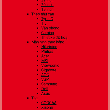
22 inch
20 inch
19 inch
Theo nhu cầu
Type C
Tivi
Văn phòng
Gaming
Thiết kế đồ hoạ
Màn hình theo hãng
Hikvision
Philips
Acer
MSI
Viewsonic
Gigabyte
AOC
VSP
Samsung
Dell
Asus
Tivi
COOCAA
Xiaomi