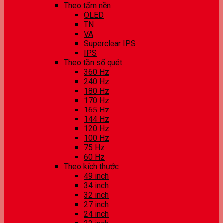
Theo tấm nền
OLED
TN
VA
Superclear IPS
IPS
Theo tần số quét
360 Hz
240 Hz
180 Hz
170 Hz
165 Hz
144 Hz
120 Hz
100 Hz
75 Hz
60 Hz
Theo kích thước
49 inch
34 inch
32 inch
27 inch
24 inch