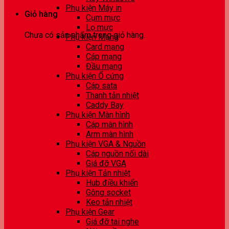
Phụ kiện Máy in
Giỏ hàng
Cụm mực
Lọ mực
Chưa có sản phẩm trong giỏ hàng.
Phụ kiện Mạng
Card mạng
Cáp mạng
Đầu mạng
Phụ kiện Ổ cứng
Cáp sata
Thanh tản nhiệt
Caddy Bay
Phụ kiện Màn hình
Cáp màn hình
Arm màn hình
Phụ kiện VGA & Nguồn
Cáp nguồn nối dài
Giá đỡ VGA
Phụ kiện Tản nhiệt
Hub điều khiển
Gông socket
Keo tản nhiệt
Phụ kiện Gear
Giá đỡ tai nghe