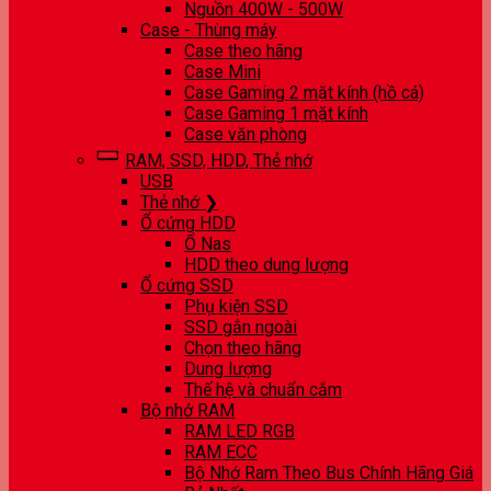
Nguồn 400W - 500W
Case - Thùng máy
Case theo hãng
Case Mini
Case Gaming 2 mặt kính (hồ cá)
Case Gaming 1 mặt kính
Case văn phòng
RAM, SSD, HDD, Thẻ nhớ
USB
Thẻ nhớ ❯
Ổ cứng HDD
Ổ Nas
HDD theo dung lượng
Ổ cứng SSD
Phụ kiện SSD
SSD gắn ngoài
Chọn theo hãng
Dung lượng
Thế hệ và chuẩn cắm
Bộ nhớ RAM
RAM LED RGB
RAM ECC
Bộ Nhớ Ram Theo Bus Chính Hãng Giá