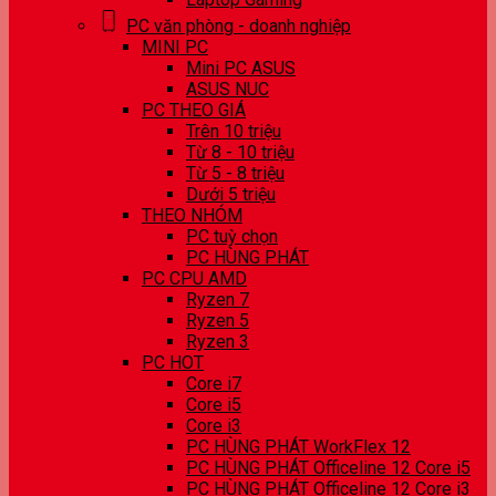
PC văn phòng - doanh nghiệp
MINI PC
Mini PC ASUS
ASUS NUC
PC THEO GIÁ
Trên 10 triệu
Từ 8 - 10 triệu
Từ 5 - 8 triệu
Dưới 5 triệu
THEO NHÓM
PC tuỳ chọn
PC HÙNG PHÁT
PC CPU AMD
Ryzen 7
Ryzen 5
Ryzen 3
PC HOT
Core i7
Core i5
Core i3
PC HÙNG PHÁT WorkFlex 12
PC HÙNG PHÁT Officeline 12 Core i5
PC HÙNG PHÁT Officeline 12 Core i3