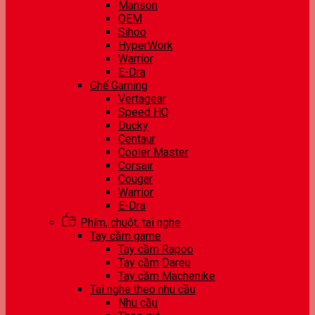
Manson
OEM
Sihoo
HyperWork
Warrior
E-Dra
Ghế Gaming
Vertagear
Speed HQ
Ducky
Centaur
Cooler Master
Corsair
Cougar
Warrior
E-Dra
Phím, chuột, tai nghe
Tay cầm game
Tay cầm Rapoo
Tay cầm Dareu
Tay cầm Machenike
Tai nghe theo nhu cầu
Nhu cầu