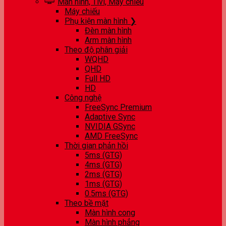
Màn hình, Tivi, Máy chiếu
Máy chiếu
Phụ kiện màn hình ❯
Đèn màn hình
Arm màn hình
Theo độ phân giải
WQHD
QHD
Full HD
HD
Công nghệ
FreeSync Premium
Adaptive Sync
NVIDIA GSync
AMD FreeSync
Thời gian phản hồi
5ms (GTG)
4ms (GTG)
2ms (GTG)
1ms (GTG)
0.5ms (GTG)
Theo bề mặt
Màn hình cong
Màn hình phẳng