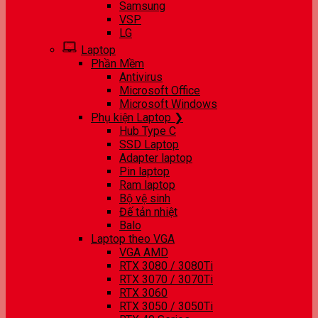
Samsung
VSP
LG
Laptop
Phần Mềm
Antivirus
Microsoft Office
Microsoft Windows
Phụ kiện Laptop ❯
Hub Type C
SSD Laptop
Adapter laptop
Pin laptop
Ram laptop
Bộ vệ sinh
Đế tản nhiệt
Balo
Laptop theo VGA
VGA AMD
RTX 3080 / 3080Ti
RTX 3070 / 3070Ti
RTX 3060
RTX 3050 / 3050Ti