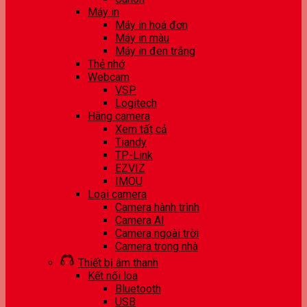
Máy in
Máy in hoá đơn
Máy in màu
Máy in đen trắng
Thẻ nhớ
Webcam
VSP
Logitech
Hãng camera
Xem tất cả
Tiandy
TP-Link
EZVIZ
IMOU
Loại camera
Camera hành trình
Camera AI
Camera ngoài trời
Camera trong nhà
Thiết bị âm thanh
Kết nối loa
Bluetooth
USB