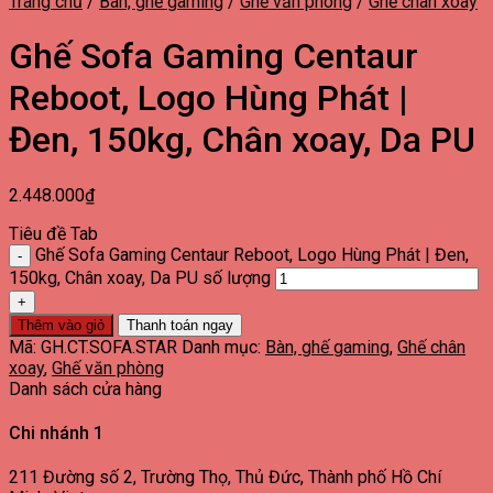
Trang chủ
/
Bàn, ghế gaming
/
Ghế văn phòng
/
Ghế chân xoay
Ghế Sofa Gaming Centaur
Reboot, Logo Hùng Phát |
Đen, 150kg, Chân xoay, Da PU
2.448.000
₫
Tiêu đề Tab
Ghế Sofa Gaming Centaur Reboot, Logo Hùng Phát | Đen,
150kg, Chân xoay, Da PU số lượng
Thêm vào giỏ
Thanh toán ngay
Mã:
GH.CT.SOFA.STAR
Danh mục:
Bàn, ghế gaming
,
Ghế chân
xoay
,
Ghế văn phòng
Danh sách cửa hàng
Chi nhánh 1
211 Đường số 2, Trường Thọ, Thủ Đức, Thành phố Hồ Chí