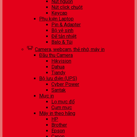
Nút nguồn
Nút click chuột
Keycap
Phụ kiện Laptop
Pin & Adapter
Bộ vệ sinh
Đế tản nhiệt
Balo & Túi
Camera, webcam, thẻ nhớ, máy in
Đầu thu Camera
Hikvision
Dahua
Tiandy
Bộ lưu điện (UPS)
Cyber Power
Santak
Mực in
Lọ mực đổ
Cụm mực
Máy in theo hãng
HP
Brother
Epson
Canon