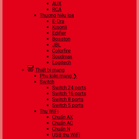
AUX
RCA
Thương hiệu loa
E-Dra
Kisonli
Edifier
Bosston
JBL
Colorfire
Soudmax
Logitech
Thiết bị mạng
Phụ kiện mạng ❯
Switch
Switch 24 ports
Switch 16 ports
Switch 8 ports
Switch 5 ports
Thu WiFi
Chuẩn AX
Chuẩn AC
Chuẩn N
USB thu WiFi