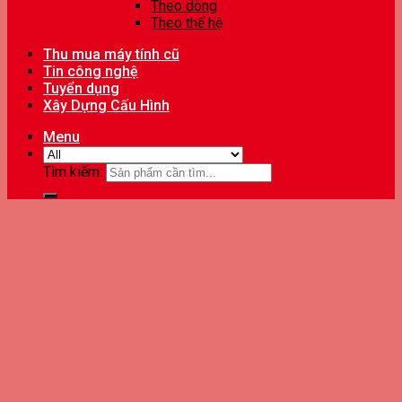
Theo dòng
Theo thế hệ
Thu mua máy tính cũ
Tin công nghệ
Tuyển dụng
Xây Dựng Cấu Hình
Menu
Tìm kiếm: