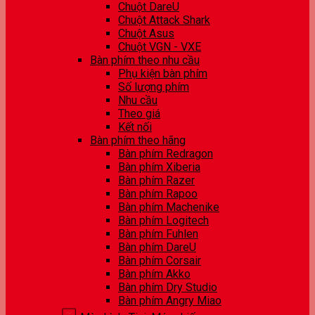
Chuột DareU
Chuột Attack Shark
Chuột Asus
Chuột VGN - VXE
Bàn phím theo nhu cầu
Phụ kiện bàn phím
Số lượng phím
Nhu cầu
Theo giá
Kết nối
Bàn phím theo hãng
Bàn phím Redragon
Bàn phím Xiberia
Bàn phím Razer
Bàn phím Rapoo
Bàn phím Machenike
Bàn phím Logitech
Bàn phím Fuhlen
Bàn phím DareU
Bàn phím Corsair
Bàn phím Akko
Bàn phím Dry Studio
Bàn phím Angry Miao