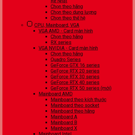
Rẻ Nhất
Chọn theo hãng
Chọn theo dung lượng
Chọn theo thế hệ
CPU, Mainboard, VGA
VGA AMD - Card màn hình
Chọn theo hãng
RX series
VGA NVIDIA - Card màn hình
Chọn theo hãng
Quadro Series
GeForce GTX 16 series
GeForce RTX 20 series
GeForce RTX 30 series
GeForce RTX 40 series
GeForce RTX 50 series (mới)
Mainboard AMD
Mainboard theo kích thước
Mainboard theo socket
Mainboard theo hãng
Mainboard A
Mainboard B
Mainboard X
Mainboard Intel