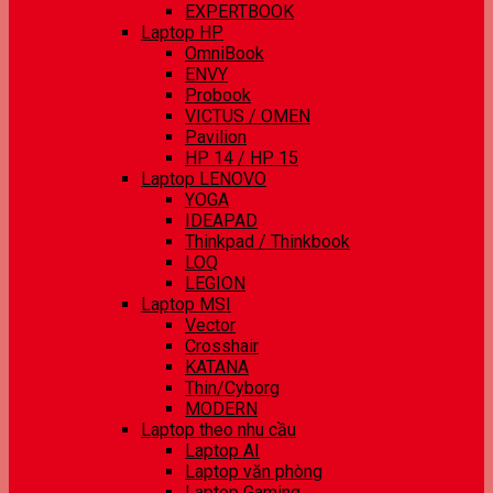
EXPERTBOOK
Laptop HP
OmniBook
ENVY
Probook
VICTUS / OMEN
Pavilion
HP 14 / HP 15
Laptop LENOVO
YOGA
IDEAPAD
Thinkpad / Thinkbook
LOQ
LEGION
Laptop MSI
Vector
Crosshair
KATANA
Thin/Cyborg
MODERN
Laptop theo nhu cầu
Laptop AI
Laptop văn phòng
Laptop Gaming