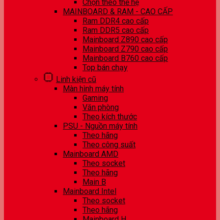
Chọn theo thế hệ
MAINBOARD & RAM - CAO CẤP
Ram DDR4 cao cấp
Ram DDR5 cao cấp
Mainboard Z890 cao cấp
Mainboard Z790 cao cấp
Mainboard B760 cao cấp
Top bán chạy
Linh kiện cũ
Màn hình máy tính
Gaming
Văn phòng
Theo kích thước
PSU - Nguồn máy tính
Theo hãng
Theo công suất
Mainboard AMD
Theo socket
Theo hãng
Main B
Mainboard Intel
Theo socket
Theo hãng
Mainboard H