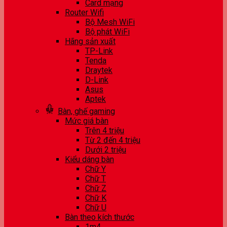
Card mạng
Router Wifi
Bộ Mesh WiFi
Bộ phát WiFi
Hãng sản xuất
TP-Link
Tenda
Draytek
D-Link
Asus
Aptek
Bàn, ghế gaming
Mức giá bàn
Trên 4 triệu
Từ 2 đến 4 triệu
Dưới 2 triệu
Kiểu dáng bàn
Chữ Y
Chữ T
Chữ Z
Chữ K
Chữ U
Bàn theo kích thước
1m4