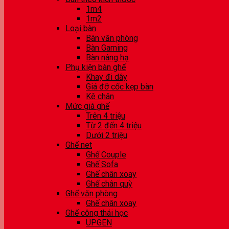
1m4
1m2
Loại bàn
Bàn văn phòng
Bàn Gaming
Bàn nâng hạ
Phụ kiện bàn ghế
Khay đi dây
Giá đỡ cốc kẹp bàn
Kê chân
Mức giá ghế
Trên 4 triệu
Từ 2 đến 4 triệu
Dưới 2 triệu
Ghế net
Ghế Couple
Ghế Sofa
Ghế chân xoay
Ghế chân quỳ
Ghế văn phòng
Ghế chân xoay
Ghế công thái học
UPGEN