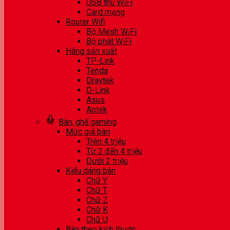
USB thu WiFi
Card mạng
Router Wifi
Bộ Mesh WiFi
Bộ phát WiFi
Hãng sản xuất
TP-Link
Tenda
Draytek
D-Link
Asus
Aptek
Bàn, ghế gaming
Mức giá bàn
Trên 4 triệu
Từ 2 đến 4 triệu
Dưới 2 triệu
Kiểu dáng bàn
Chữ Y
Chữ T
Chữ Z
Chữ K
Chữ U
Bàn theo kích thước