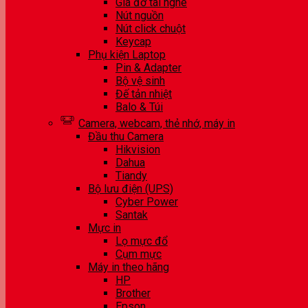
Giá đỡ tai nghe
Nút nguồn
Nút click chuột
Keycap
Phụ kiện Laptop
Pin & Adapter
Bộ vệ sinh
Đế tản nhiệt
Balo & Túi
Camera, webcam, thẻ nhớ, máy in
Đầu thu Camera
Hikvision
Dahua
Tiandy
Bộ lưu điện (UPS)
Cyber Power
Santak
Mực in
Lọ mực đổ
Cụm mực
Máy in theo hãng
HP
Brother
Epson