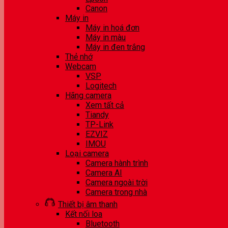
Canon
Máy in
Máy in hoá đơn
Máy in màu
Máy in đen trắng
Thẻ nhớ
Webcam
VSP
Logitech
Hãng camera
Xem tất cả
Tiandy
TP-Link
EZVIZ
IMOU
Loại camera
Camera hành trình
Camera AI
Camera ngoài trời
Camera trong nhà
Thiết bị âm thanh
Kết nối loa
Bluetooth