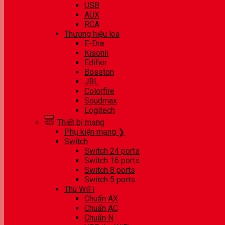
USB
AUX
RCA
Thương hiệu loa
E-Dra
Kisonli
Edifier
Bosston
JBL
Colorfire
Soudmax
Logitech
Thiết bị mạng
Phụ kiện mạng ❯
Switch
Switch 24 ports
Switch 16 ports
Switch 8 ports
Switch 5 ports
Thu WiFi
Chuẩn AX
Chuẩn AC
Chuẩn N