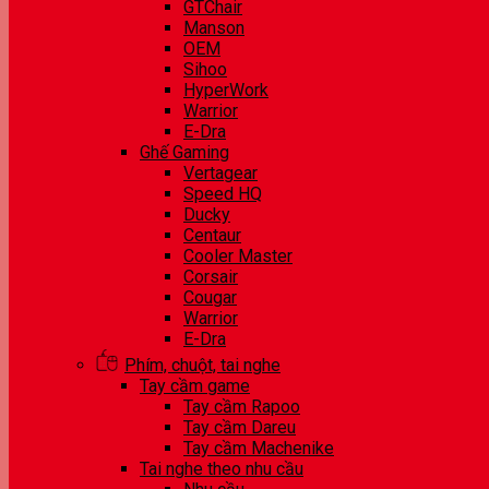
GTChair
Manson
OEM
Sihoo
HyperWork
Warrior
E-Dra
Ghế Gaming
Vertagear
Speed HQ
Ducky
Centaur
Cooler Master
Corsair
Cougar
Warrior
E-Dra
Phím, chuột, tai nghe
Tay cầm game
Tay cầm Rapoo
Tay cầm Dareu
Tay cầm Machenike
Tai nghe theo nhu cầu