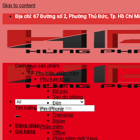
Skip to content
Địa chỉ: 67 Đường số 2, Phường Thủ Đức, Tp. Hồ Chí M
Danh mục sản phẩm
Phụ kiện, phần mềm
Phụ kiện khác
Củ sạc
Đế sạc
Sạc dự phòng
Đèn
Tìm kiếm:
Pin iPhone
Energizer
Bison
Đăng nhập
Phần mềm
Giỏ hàng
Office
Phần mềm diệt Virus