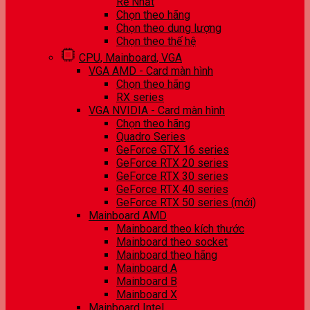
Rẻ Nhất
Chọn theo hãng
Chọn theo dung lượng
Chọn theo thế hệ
CPU, Mainboard, VGA
VGA AMD - Card màn hình
Chọn theo hãng
RX series
VGA NVIDIA - Card màn hình
Chọn theo hãng
Quadro Series
GeForce GTX 16 series
GeForce RTX 20 series
GeForce RTX 30 series
GeForce RTX 40 series
GeForce RTX 50 series (mới)
Mainboard AMD
Mainboard theo kích thước
Mainboard theo socket
Mainboard theo hãng
Mainboard A
Mainboard B
Mainboard X
Mainboard Intel