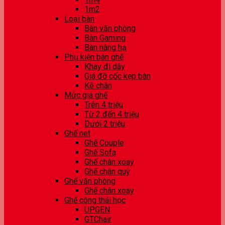
1m2
Loại bàn
Bàn văn phòng
Bàn Gaming
Bàn nâng hạ
Phụ kiện bàn ghế
Khay đi dây
Giá đỡ cốc kẹp bàn
Kê chân
Mức giá ghế
Trên 4 triệu
Từ 2 đến 4 triệu
Dưới 2 triệu
Ghế net
Ghế Couple
Ghế Sofa
Ghế chân xoay
Ghế chân quỳ
Ghế văn phòng
Ghế chân xoay
Ghế công thái học
UPGEN
GTChair