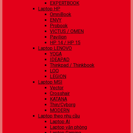
EXPERTBOOK
Laptop HP
OmniBook
ENVY
Probook
VICTUS / OMEN
Pavilion
HP 14 / HP 15
Laptop LENOVO
YOGA
IDEAPAD
Thinkpad / Thinkbook
LOQ
LEGION
Laptop MSI
Vector
Crosshair
KATANA
Thin/Cyborg
MODERN
Laptop theo nhu cầu
Laptop AI
Laptop văn phòng
Laptop Gaming