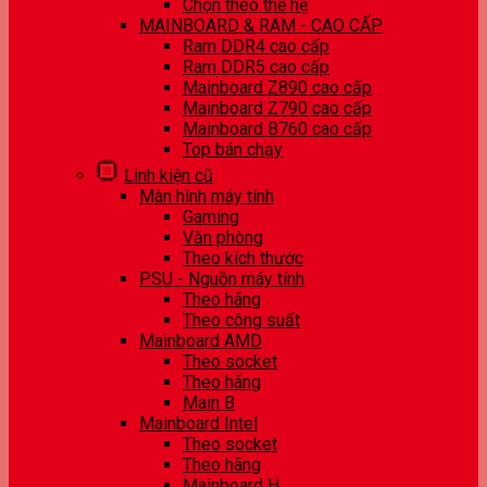
Chọn theo thế hệ
MAINBOARD & RAM - CAO CẤP
Ram DDR4 cao cấp
Ram DDR5 cao cấp
Mainboard Z890 cao cấp
Mainboard Z790 cao cấp
Mainboard B760 cao cấp
Top bán chạy
Linh kiện cũ
Màn hình máy tính
Gaming
Văn phòng
Theo kích thước
PSU - Nguồn máy tính
Theo hãng
Theo công suất
Mainboard AMD
Theo socket
Theo hãng
Main B
Mainboard Intel
Theo socket
Theo hãng
Mainboard H