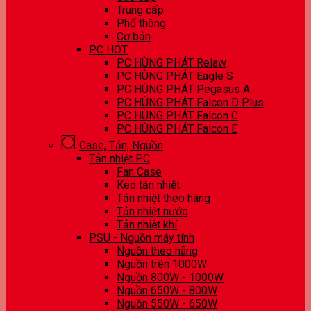
Trung cấp
Phổ thông
Cơ bản
PC HOT
PC HÙNG PHÁT Relaw
PC HÙNG PHÁT Eagle S
PC HÙNG PHÁT Pegasus A
PC HÙNG PHÁT Falcon D Plus
PC HÙNG PHÁT Falcon C
PC HÙNG PHÁT Falcon E
Case, Tản, Nguồn
Tản nhiệt PC
Fan Case
Keo tản nhiệt
Tản nhiệt theo hãng
Tản nhiệt nước
Tản nhiệt khí
PSU - Nguồn máy tính
Nguồn theo hãng
Nguồn trên 1000W
Nguồn 800W - 1000W
Nguồn 650W - 800W
Nguồn 550W - 650W