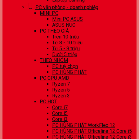
PC văn phòng - doanh nghiệp
MINI PC
Mini PC ASUS
ASUS NUC
PC THEO GIÁ
Trên 10 triệu
Từ 8 - 10 triệu
Từ 5 - 8 triệu
Dưới 5 triệu
THEO NHÓM
PC tuỳ chọn
PC HÙNG PHÁT
PC CPU AMD
Ryzen 7
Ryzen 5
Ryzen 3
PC HOT
Core i7
Core i5
Core i3
PC HÙNG PHÁT WorkFlex 12
PC HÙNG PHÁT Officeline 12 Core i5
PC HÙNG PHÁT Officeline 12 Core i3