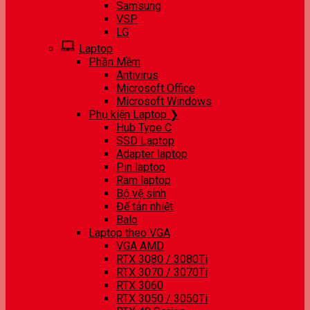
Samsung
VSP
LG
Laptop
Phần Mềm
Antivirus
Microsoft Office
Microsoft Windows
Phụ kiện Laptop ❯
Hub Type C
SSD Laptop
Adapter laptop
Pin laptop
Ram laptop
Bộ vệ sinh
Đế tản nhiệt
Balo
Laptop theo VGA
VGA AMD
RTX 3080 / 3080Ti
RTX 3070 / 3070Ti
RTX 3060
RTX 3050 / 3050Ti