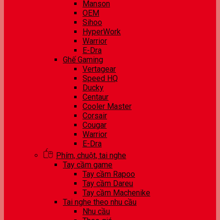
Manson
OEM
Sihoo
HyperWork
Warrior
E-Dra
Ghế Gaming
Vertagear
Speed HQ
Ducky
Centaur
Cooler Master
Corsair
Cougar
Warrior
E-Dra
Phím, chuột, tai nghe
Tay cầm game
Tay cầm Rapoo
Tay cầm Dareu
Tay cầm Machenike
Tai nghe theo nhu cầu
Nhu cầu