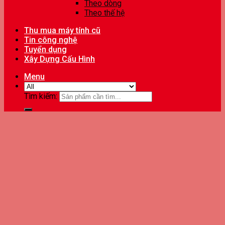
Theo dòng
Theo thế hệ
Thu mua máy tính cũ
Tin công nghệ
Tuyển dụng
Xây Dựng Cấu Hình
Menu
Tìm kiếm: