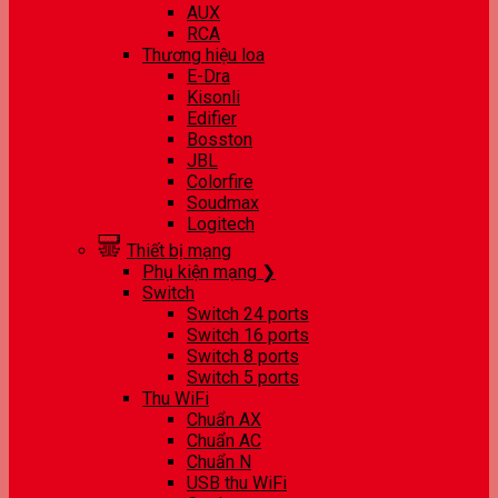
AUX
RCA
Thương hiệu loa
E-Dra
Kisonli
Edifier
Bosston
JBL
Colorfire
Soudmax
Logitech
Thiết bị mạng
Phụ kiện mạng ❯
Switch
Switch 24 ports
Switch 16 ports
Switch 8 ports
Switch 5 ports
Thu WiFi
Chuẩn AX
Chuẩn AC
Chuẩn N
USB thu WiFi