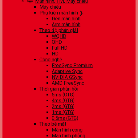
Màn hình, Tivi, Máy chiếu
Máy chiếu
Phụ kiện màn hình ❯
Đèn màn hình
Arm màn hình
Theo độ phân giải
WQHD
QHD
Full HD
HD
Công nghệ
FreeSync Premium
Adaptive Sync
NVIDIA GSync
AMD FreeSync
Thời gian phản hồi
5ms (GTG)
4ms (GTG)
2ms (GTG)
1ms (GTG)
0.5ms (GTG)
Theo bề mặt
Màn hình cong
Màn hình phẳng