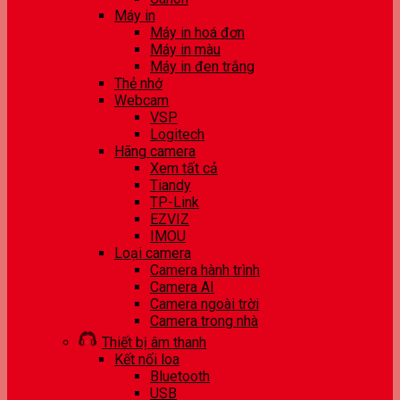
Máy in
Máy in hoá đơn
Máy in màu
Máy in đen trắng
Thẻ nhớ
Webcam
VSP
Logitech
Hãng camera
Xem tất cả
Tiandy
TP-Link
EZVIZ
IMOU
Loại camera
Camera hành trình
Camera AI
Camera ngoài trời
Camera trong nhà
Thiết bị âm thanh
Kết nối loa
Bluetooth
USB