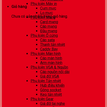
Phụ kiện Máy in
Giỏ hàng
Cụm mực
Lọ mực
Chưa có sản phẩm trong giỏ hàng.
Phụ kiện Mạng
Card mạng
Cáp mạng
Đầu mạng
Phụ kiện Ổ cứng
Cáp sata
Thanh tản nhiệt
Caddy Bay
Phụ kiện Màn hình
Cáp màn hình
Arm màn hình
Phụ kiện VGA & Nguồn
Cáp nguồn nối dài
Giá đỡ VGA
Phụ kiện Tản nhiệt
Hub điều khiển
Gông socket
Keo tản nhiệt
Phụ kiện Gear
Giá đỡ tai nghe