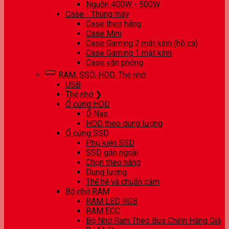
Nguồn 400W - 500W
Case - Thùng máy
Case theo hãng
Case Mini
Case Gaming 2 mặt kính (hồ cá)
Case Gaming 1 mặt kính
Case văn phòng
RAM, SSD, HDD, Thẻ nhớ
USB
Thẻ nhớ ❯
Ổ cứng HDD
Ổ Nas
HDD theo dung lượng
Ổ cứng SSD
Phụ kiện SSD
SSD gắn ngoài
Chọn theo hãng
Dung lượng
Thế hệ và chuẩn cắm
Bộ nhớ RAM
RAM LED RGB
RAM ECC
Bộ Nhớ Ram Theo Bus Chính Hãng Giá