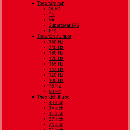
Theo tấm nền
OLED
TN
VA
Superclear IPS
IPS
Theo tần số quét
360 Hz
240 Hz
180 Hz
170 Hz
165 Hz
144 Hz
120 Hz
100 Hz
75 Hz
60 Hz
Theo kích thước
49 inch
34 inch
32 inch
27 inch
24 inch