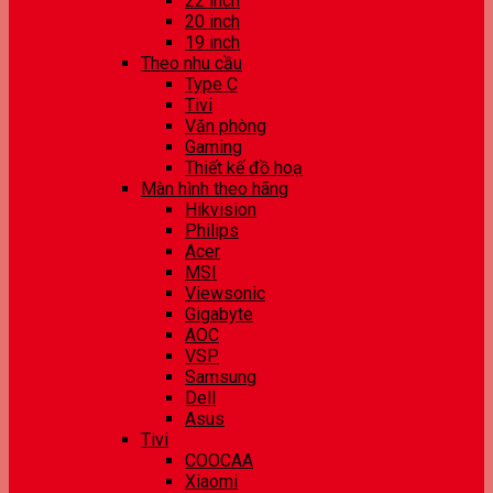
22 inch
20 inch
19 inch
Theo nhu cầu
Type C
Tivi
Văn phòng
Gaming
Thiết kế đồ hoạ
Màn hình theo hãng
Hikvision
Philips
Acer
MSI
Viewsonic
Gigabyte
AOC
VSP
Samsung
Dell
Asus
Tivi
COOCAA
Xiaomi