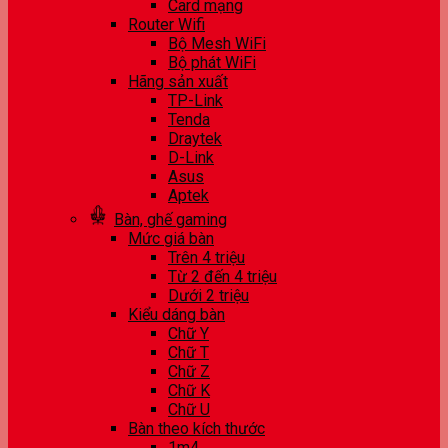
Card mạng
Router Wifi
Bộ Mesh WiFi
Bộ phát WiFi
Hãng sản xuất
TP-Link
Tenda
Draytek
D-Link
Asus
Aptek
Bàn, ghế gaming
Mức giá bàn
Trên 4 triệu
Từ 2 đến 4 triệu
Dưới 2 triệu
Kiểu dáng bàn
Chữ Y
Chữ T
Chữ Z
Chữ K
Chữ U
Bàn theo kích thước
1m4