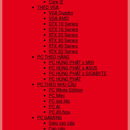
Core i3
THEO VGA
VGA Quadro
VGA AMD
GTX 10 Series
GTX 16 Series
RTX 20 Series
RTX 30 Series
RTX 40 Series
RTX 50 Series
PC THEO HÃNG
PC HÙNG PHÁT x MSI
PC HÙNG PHÁT x ASUS
PC HÙNG PHÁT x GIGABYTE
PC HÙNG PHÁT
PC THEO NHU CẦU
PC White Edition
PC Mini
PC giả lập
PC AI
PC đồ hoạ
PC GAMING
Siêu cao cấp
Cao cấp