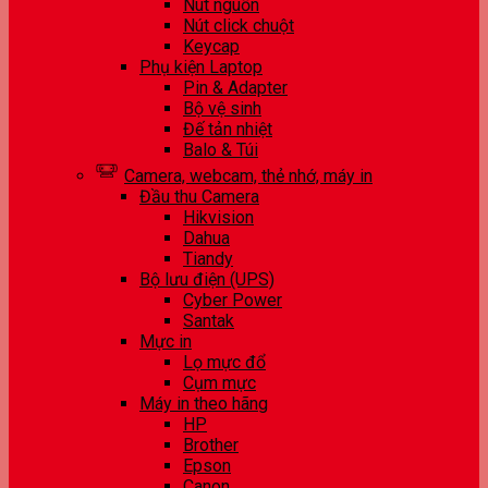
Nút nguồn
Nút click chuột
Keycap
Phụ kiện Laptop
Pin & Adapter
Bộ vệ sinh
Đế tản nhiệt
Balo & Túi
Camera, webcam, thẻ nhớ, máy in
Đầu thu Camera
Hikvision
Dahua
Tiandy
Bộ lưu điện (UPS)
Cyber Power
Santak
Mực in
Lọ mực đổ
Cụm mực
Máy in theo hãng
HP
Brother
Epson
Canon