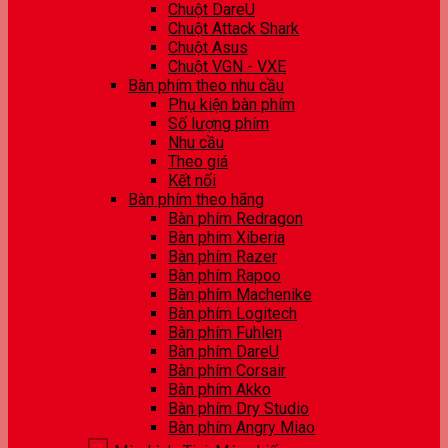
Chuột DareU
Chuột Attack Shark
Chuột Asus
Chuột VGN - VXE
Bàn phím theo nhu cầu
Phụ kiện bàn phím
Số lượng phím
Nhu cầu
Theo giá
Kết nối
Bàn phím theo hãng
Bàn phím Redragon
Bàn phím Xiberia
Bàn phím Razer
Bàn phím Rapoo
Bàn phím Machenike
Bàn phím Logitech
Bàn phím Fuhlen
Bàn phím DareU
Bàn phím Corsair
Bàn phím Akko
Bàn phím Dry Studio
Bàn phím Angry Miao