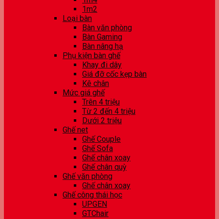
1m2
Loại bàn
Bàn văn phòng
Bàn Gaming
Bàn nâng hạ
Phụ kiện bàn ghế
Khay đi dây
Giá đỡ cốc kẹp bàn
Kê chân
Mức giá ghế
Trên 4 triệu
Từ 2 đến 4 triệu
Dưới 2 triệu
Ghế net
Ghế Couple
Ghế Sofa
Ghế chân xoay
Ghế chân quỳ
Ghế văn phòng
Ghế chân xoay
Ghế công thái học
UPGEN
GTChair