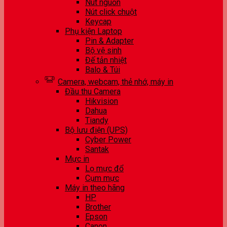
Nút nguồn
Nút click chuột
Keycap
Phụ kiện Laptop
Pin & Adapter
Bộ vệ sinh
Đế tản nhiệt
Balo & Túi
Camera, webcam, thẻ nhớ, máy in
Đầu thu Camera
Hikvision
Dahua
Tiandy
Bộ lưu điện (UPS)
Cyber Power
Santak
Mực in
Lọ mực đổ
Cụm mực
Máy in theo hãng
HP
Brother
Epson
Canon