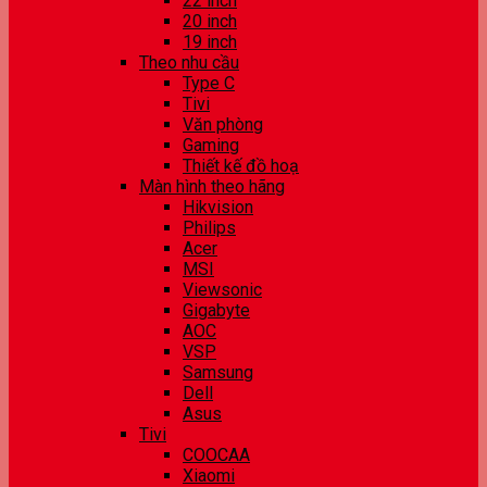
22 inch
20 inch
19 inch
Theo nhu cầu
Type C
Tivi
Văn phòng
Gaming
Thiết kế đồ hoạ
Màn hình theo hãng
Hikvision
Philips
Acer
MSI
Viewsonic
Gigabyte
AOC
VSP
Samsung
Dell
Asus
Tivi
COOCAA
Xiaomi