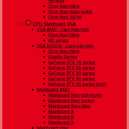
Rẻ Nhất
Chọn theo hãng
Chọn theo dung lượng
Chọn theo thế hệ
CPU, Mainboard, VGA
VGA AMD - Card màn hình
Chọn theo hãng
RX series
VGA NVIDIA - Card màn hình
Chọn theo hãng
Quadro Series
GeForce GTX 16 series
GeForce RTX 20 series
GeForce RTX 30 series
GeForce RTX 40 series
GeForce RTX 50 series (mới)
Mainboard AMD
Mainboard theo kích thước
Mainboard theo socket
Mainboard theo hãng
Mainboard A
Mainboard B
Mainboard X
Mainboard Intel