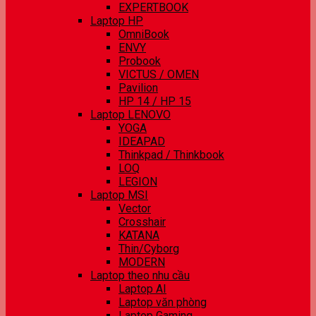
EXPERTBOOK
Laptop HP
OmniBook
ENVY
Probook
VICTUS / OMEN
Pavilion
HP 14 / HP 15
Laptop LENOVO
YOGA
IDEAPAD
Thinkpad / Thinkbook
LOQ
LEGION
Laptop MSI
Vector
Crosshair
KATANA
Thin/Cyborg
MODERN
Laptop theo nhu cầu
Laptop AI
Laptop văn phòng
Laptop Gaming