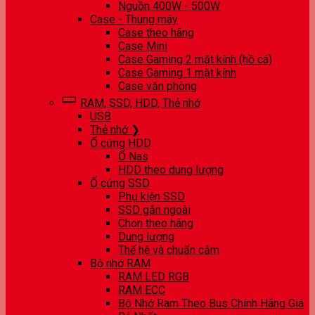
Nguồn 400W - 500W
Case - Thùng máy
Case theo hãng
Case Mini
Case Gaming 2 mặt kính (hồ cá)
Case Gaming 1 mặt kính
Case văn phòng
RAM, SSD, HDD, Thẻ nhớ
USB
Thẻ nhớ ❯
Ổ cứng HDD
Ổ Nas
HDD theo dung lượng
Ổ cứng SSD
Phụ kiện SSD
SSD gắn ngoài
Chọn theo hãng
Dung lượng
Thế hệ và chuẩn cắm
Bộ nhớ RAM
RAM LED RGB
RAM ECC
Bộ Nhớ Ram Theo Bus Chính Hãng Giá