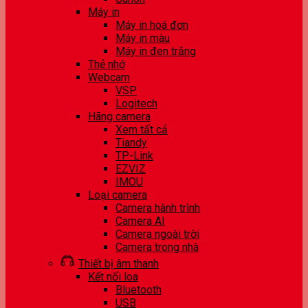
Máy in
Máy in hoá đơn
Máy in màu
Máy in đen trắng
Thẻ nhớ
Webcam
VSP
Logitech
Hãng camera
Xem tất cả
Tiandy
TP-Link
EZVIZ
IMOU
Loại camera
Camera hành trình
Camera AI
Camera ngoài trời
Camera trong nhà
Thiết bị âm thanh
Kết nối loa
Bluetooth
USB