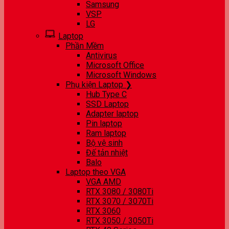
Samsung
VSP
LG
Laptop
Phần Mềm
Antivirus
Microsoft Office
Microsoft Windows
Phụ kiện Laptop ❯
Hub Type C
SSD Laptop
Adapter laptop
Pin laptop
Ram laptop
Bộ vệ sinh
Đế tản nhiệt
Balo
Laptop theo VGA
VGA AMD
RTX 3080 / 3080Ti
RTX 3070 / 3070Ti
RTX 3060
RTX 3050 / 3050Ti