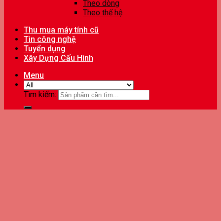
Theo dòng
Theo thế hệ
Thu mua máy tính cũ
Tin công nghệ
Tuyển dụng
Xây Dựng Cấu Hình
Menu
Tìm kiếm: