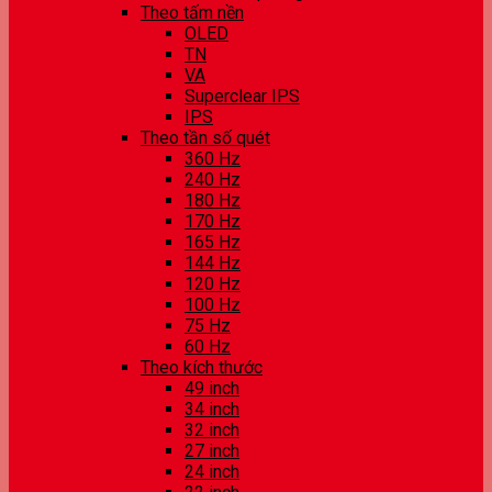
Theo tấm nền
OLED
TN
VA
Superclear IPS
IPS
Theo tần số quét
360 Hz
240 Hz
180 Hz
170 Hz
165 Hz
144 Hz
120 Hz
100 Hz
75 Hz
60 Hz
Theo kích thước
49 inch
34 inch
32 inch
27 inch
24 inch