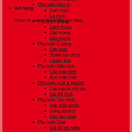
Phụ kiện Máy in
Giỏ hàng
Cụm mực
Lọ mực
Chưa có sản phẩm trong giỏ hàng.
Phụ kiện Mạng
Card mạng
Cáp mạng
Đầu mạng
Phụ kiện Ổ cứng
Cáp sata
Thanh tản nhiệt
Caddy Bay
Phụ kiện Màn hình
Cáp màn hình
Arm màn hình
Phụ kiện VGA & Nguồn
Cáp nguồn nối dài
Giá đỡ VGA
Phụ kiện Tản nhiệt
Hub điều khiển
Gông socket
Keo tản nhiệt
Phụ kiện Gear
Giá đỡ tai nghe