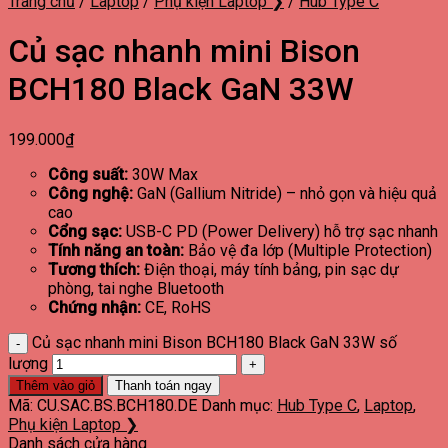
Trang chủ
/
Laptop
/
Phụ kiện Laptop ❯
/
Hub Type C
Củ sạc nhanh mini Bison
BCH180 Black GaN 33W
199.000
₫
Công suất:
30W Max
Công nghệ:
GaN (Gallium Nitride) – nhỏ gọn và hiệu quả
cao
Cổng sạc:
USB-C PD (Power Delivery) hỗ trợ sạc nhanh
Tính năng an toàn:
Bảo vệ đa lớp (Multiple Protection)
Tương thích:
Điện thoại, máy tính bảng, pin sạc dự
phòng, tai nghe Bluetooth
Chứng nhận:
CE, RoHS
Củ sạc nhanh mini Bison BCH180 Black GaN 33W số
lượng
Thêm vào giỏ
Thanh toán ngay
Mã:
CU.SAC.BS.BCH180.DE
Danh mục:
Hub Type C
,
Laptop
,
Phụ kiện Laptop ❯
Danh sách cửa hàng