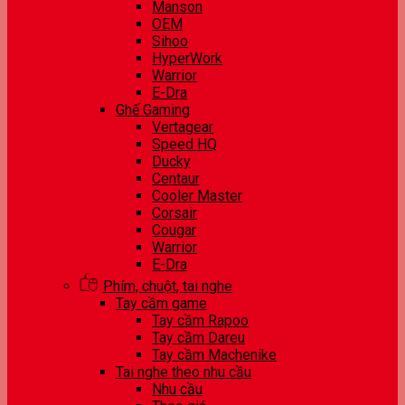
Manson
OEM
Sihoo
HyperWork
Warrior
E-Dra
Ghế Gaming
Vertagear
Speed HQ
Ducky
Centaur
Cooler Master
Corsair
Cougar
Warrior
E-Dra
Phím, chuột, tai nghe
Tay cầm game
Tay cầm Rapoo
Tay cầm Dareu
Tay cầm Machenike
Tai nghe theo nhu cầu
Nhu cầu