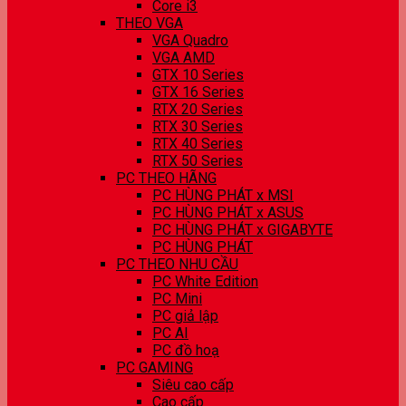
Core i3
THEO VGA
VGA Quadro
VGA AMD
GTX 10 Series
GTX 16 Series
RTX 20 Series
RTX 30 Series
RTX 40 Series
RTX 50 Series
PC THEO HÃNG
PC HÙNG PHÁT x MSI
PC HÙNG PHÁT x ASUS
PC HÙNG PHÁT x GIGABYTE
PC HÙNG PHÁT
PC THEO NHU CẦU
PC White Edition
PC Mini
PC giả lập
PC AI
PC đồ hoạ
PC GAMING
Siêu cao cấp
Cao cấp