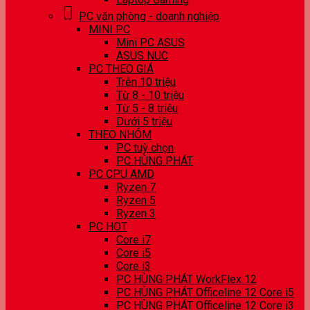
PC văn phòng - doanh nghiệp
MINI PC
Mini PC ASUS
ASUS NUC
PC THEO GIÁ
Trên 10 triệu
Từ 8 - 10 triệu
Từ 5 - 8 triệu
Dưới 5 triệu
THEO NHÓM
PC tuỳ chọn
PC HÙNG PHÁT
PC CPU AMD
Ryzen 7
Ryzen 5
Ryzen 3
PC HOT
Core i7
Core i5
Core i3
PC HÙNG PHÁT WorkFlex 12
PC HÙNG PHÁT Officeline 12 Core i5
PC HÙNG PHÁT Officeline 12 Core i3