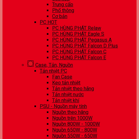
Trung cấp
Phổ thông
Cơ bản
PC HOT
PC HÙNG PHÁT Relaw
PC HÙNG PHÁT Eagle S
PC HÙNG PHÁT Pegasus A
PC HÙNG PHÁT Falcon D Plus
PC HÙNG PHÁT Falcon C
PC HÙNG PHÁT Falcon E
Case, Tản, Nguồn
Tản nhiệt PC
Fan Case
Keo tản nhiệt
Tản nhiệt theo hãng
Tản nhiệt nước
Tản nhiệt khí
PSU - Nguồn máy tính
Nguồn theo hãng
Nguồn trên 1000W
Nguồn 800W - 1000W
Nguồn 650W - 800W
Nguồn 550W - 650W