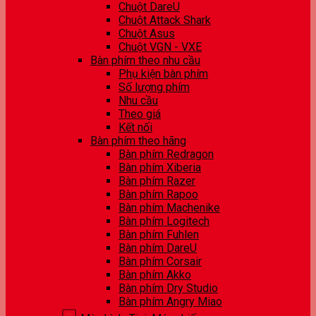
Chuột DareU
Chuột Attack Shark
Chuột Asus
Chuột VGN - VXE
Bàn phím theo nhu cầu
Phụ kiện bàn phím
Số lượng phím
Nhu cầu
Theo giá
Kết nối
Bàn phím theo hãng
Bàn phím Redragon
Bàn phím Xiberia
Bàn phím Razer
Bàn phím Rapoo
Bàn phím Machenike
Bàn phím Logitech
Bàn phím Fuhlen
Bàn phím DareU
Bàn phím Corsair
Bàn phím Akko
Bàn phím Dry Studio
Bàn phím Angry Miao