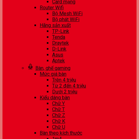
Card mạng
Router Wifi
Bộ Mesh WiFi
Bộ phát WiFi
Hãng sản xuất
TP-Link
Tenda
Draytek
D-Link
Asus
Aptek
Bàn, ghế gaming
Mức giá bàn
Trên 4 triệu
Từ 2 đến 4 triệu
Dưới 2 triệu
Kiểu dáng bàn
Chữ Y
Chữ T
Chữ Z
Chữ K
Chữ U
Bàn theo kích thước
1m4