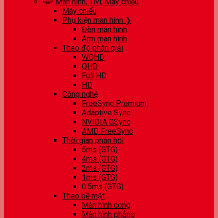
Màn hình, Tivi, Máy chiếu
Máy chiếu
Phụ kiện màn hình ❯
Đèn màn hình
Arm màn hình
Theo độ phân giải
WQHD
QHD
Full HD
HD
Công nghệ
FreeSync Premium
Adaptive Sync
NVIDIA GSync
AMD FreeSync
Thời gian phản hồi
5ms (GTG)
4ms (GTG)
2ms (GTG)
1ms (GTG)
0.5ms (GTG)
Theo bề mặt
Màn hình cong
Màn hình phẳng