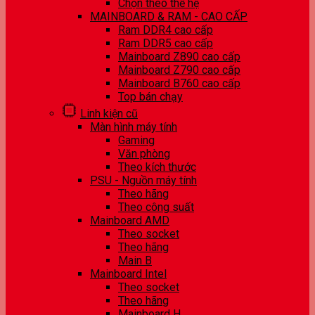
Chọn theo thế hệ
MAINBOARD & RAM - CAO CẤP
Ram DDR4 cao cấp
Ram DDR5 cao cấp
Mainboard Z890 cao cấp
Mainboard Z790 cao cấp
Mainboard B760 cao cấp
Top bán chạy
Linh kiện cũ
Màn hình máy tính
Gaming
Văn phòng
Theo kích thước
PSU - Nguồn máy tính
Theo hãng
Theo công suất
Mainboard AMD
Theo socket
Theo hãng
Main B
Mainboard Intel
Theo socket
Theo hãng
Mainboard H