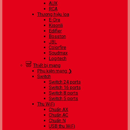
AUX
RCA
Thương hiệu loa
E-Dra
Kisonli
Edifier
Bosston
JBL
Colorfire
Soudmax
Logitech
Thiết bị mạng
Phụ kiện mạng ❯
Switch
Switch 24 ports
Switch 16 ports
Switch 8 ports
Switch 5 ports
Thu WiFi
Chuẩn AX
Chuẩn AC
Chuẩn N
USB thu WiFi