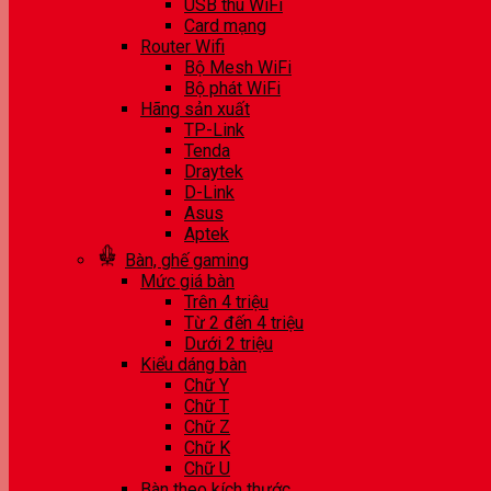
USB thu WiFi
Card mạng
Router Wifi
Bộ Mesh WiFi
Bộ phát WiFi
Hãng sản xuất
TP-Link
Tenda
Draytek
D-Link
Asus
Aptek
Bàn, ghế gaming
Mức giá bàn
Trên 4 triệu
Từ 2 đến 4 triệu
Dưới 2 triệu
Kiểu dáng bàn
Chữ Y
Chữ T
Chữ Z
Chữ K
Chữ U
Bàn theo kích thước