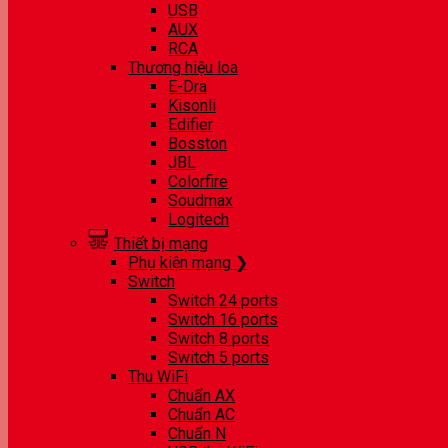
USB
AUX
RCA
Thương hiệu loa
E-Dra
Kisonli
Edifier
Bosston
JBL
Colorfire
Soudmax
Logitech
Thiết bị mạng
Phụ kiện mạng ❯
Switch
Switch 24 ports
Switch 16 ports
Switch 8 ports
Switch 5 ports
Thu WiFi
Chuẩn AX
Chuẩn AC
Chuẩn N