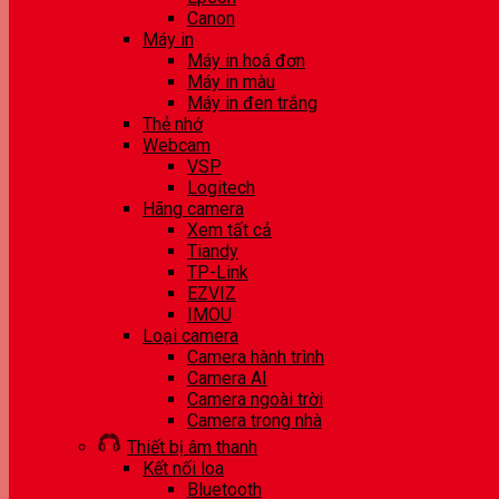
Canon
Máy in
Máy in hoá đơn
Máy in màu
Máy in đen trắng
Thẻ nhớ
Webcam
VSP
Logitech
Hãng camera
Xem tất cả
Tiandy
TP-Link
EZVIZ
IMOU
Loại camera
Camera hành trình
Camera AI
Camera ngoài trời
Camera trong nhà
Thiết bị âm thanh
Kết nối loa
Bluetooth