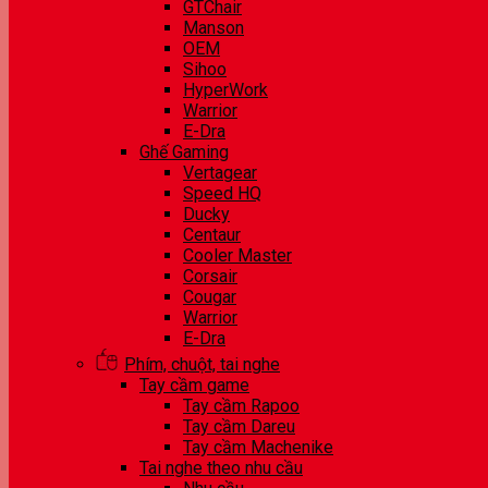
GTChair
Manson
OEM
Sihoo
HyperWork
Warrior
E-Dra
Ghế Gaming
Vertagear
Speed HQ
Ducky
Centaur
Cooler Master
Corsair
Cougar
Warrior
E-Dra
Phím, chuột, tai nghe
Tay cầm game
Tay cầm Rapoo
Tay cầm Dareu
Tay cầm Machenike
Tai nghe theo nhu cầu