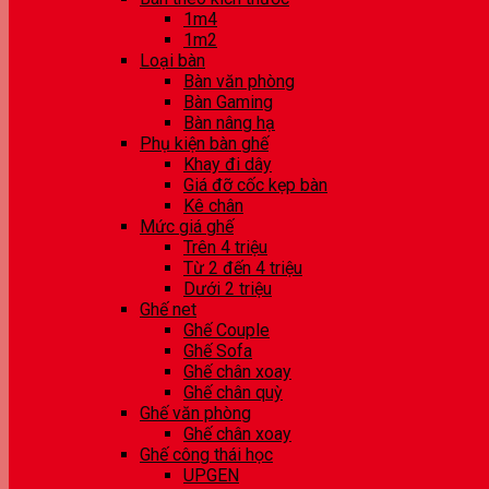
1m4
1m2
Loại bàn
Bàn văn phòng
Bàn Gaming
Bàn nâng hạ
Phụ kiện bàn ghế
Khay đi dây
Giá đỡ cốc kẹp bàn
Kê chân
Mức giá ghế
Trên 4 triệu
Từ 2 đến 4 triệu
Dưới 2 triệu
Ghế net
Ghế Couple
Ghế Sofa
Ghế chân xoay
Ghế chân quỳ
Ghế văn phòng
Ghế chân xoay
Ghế công thái học
UPGEN