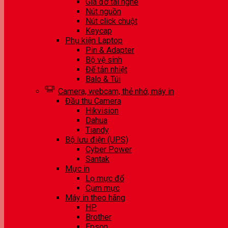
Giá đỡ tai nghe
Nút nguồn
Nút click chuột
Keycap
Phụ kiện Laptop
Pin & Adapter
Bộ vệ sinh
Đế tản nhiệt
Balo & Túi
Camera, webcam, thẻ nhớ, máy in
Đầu thu Camera
Hikvision
Dahua
Tiandy
Bộ lưu điện (UPS)
Cyber Power
Santak
Mực in
Lọ mực đổ
Cụm mực
Máy in theo hãng
HP
Brother
Epson