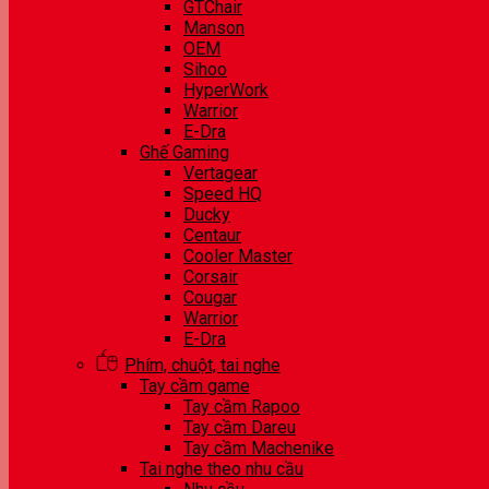
GTChair
Manson
OEM
Sihoo
HyperWork
Warrior
E-Dra
Ghế Gaming
Vertagear
Speed HQ
Ducky
Centaur
Cooler Master
Corsair
Cougar
Warrior
E-Dra
Phím, chuột, tai nghe
Tay cầm game
Tay cầm Rapoo
Tay cầm Dareu
Tay cầm Machenike
Tai nghe theo nhu cầu