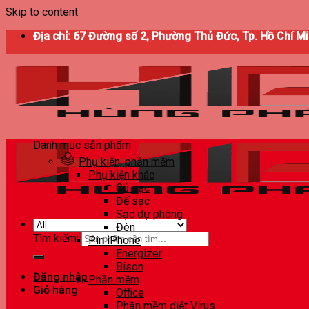
Skip to content
Địa chỉ: 67 Đường số 2, Phường Thủ Đức, Tp. Hồ Chí M
Danh mục sản phẩm
Phụ kiện, phần mềm
Phụ kiện khác
Củ sạc
Đế sạc
Sạc dự phòng
Đèn
Tìm kiếm:
Pin iPhone
Energizer
Bison
Đăng nhập
Phần mềm
Giỏ hàng
Office
Phần mềm diệt Virus