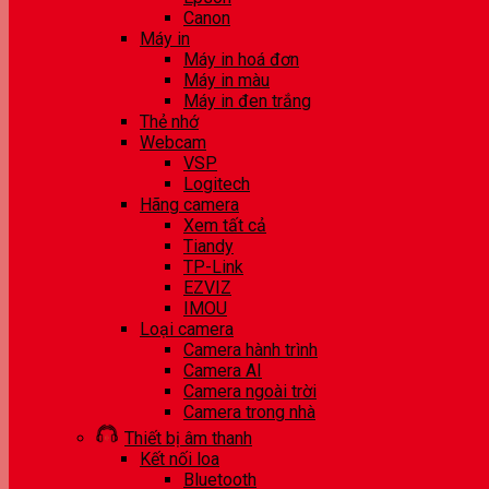
Canon
Máy in
Máy in hoá đơn
Máy in màu
Máy in đen trắng
Thẻ nhớ
Webcam
VSP
Logitech
Hãng camera
Xem tất cả
Tiandy
TP-Link
EZVIZ
IMOU
Loại camera
Camera hành trình
Camera AI
Camera ngoài trời
Camera trong nhà
Thiết bị âm thanh
Kết nối loa
Bluetooth