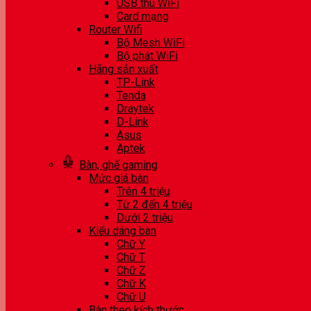
USB thu WiFi
Card mạng
Router Wifi
Bộ Mesh WiFi
Bộ phát WiFi
Hãng sản xuất
TP-Link
Tenda
Draytek
D-Link
Asus
Aptek
Bàn, ghế gaming
Mức giá bàn
Trên 4 triệu
Từ 2 đến 4 triệu
Dưới 2 triệu
Kiểu dáng bàn
Chữ Y
Chữ T
Chữ Z
Chữ K
Chữ U
Bàn theo kích thước