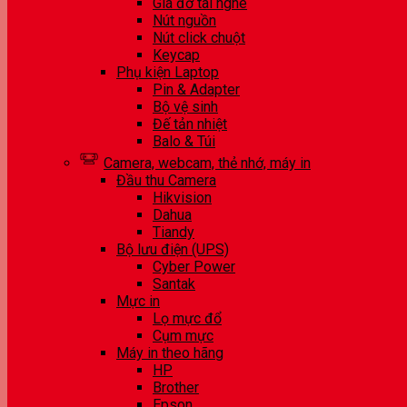
Giá đỡ tai nghe
Nút nguồn
Nút click chuột
Keycap
Phụ kiện Laptop
Pin & Adapter
Bộ vệ sinh
Đế tản nhiệt
Balo & Túi
Camera, webcam, thẻ nhớ, máy in
Đầu thu Camera
Hikvision
Dahua
Tiandy
Bộ lưu điện (UPS)
Cyber Power
Santak
Mực in
Lọ mực đổ
Cụm mực
Máy in theo hãng
HP
Brother
Epson