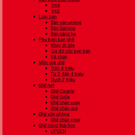
1m4
1m2
Loại bàn
Bàn văn phòng
Bàn Gaming
Bàn nâng hạ
Phụ kiện bàn ghế
Khay đi dây
Giá đỡ cốc kẹp bàn
Kê chân
Mức giá ghế
Trên 4 triệu
Từ 2 đến 4 triệu
Dưới 2 triệu
Ghế net
Ghế Couple
Ghế Sofa
Ghế chân xoay
Ghế chân quỳ
Ghế văn phòng
Ghế chân xoay
Ghế công thái học
UPGEN