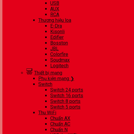
USB
AUX
RCA
Thương hiệu loa
E-Dra
Kisonli
Edifier
Bosston
JBL
Colorfire
Soudmax
Logitech
Thiết bị mạng
Phụ kiện mạng ❯
Switch
Switch 24 ports
Switch 16 ports
Switch 8 ports
Switch 5 ports
Thu WiFi
Chuẩn AX
Chuẩn AC
Chuẩn N