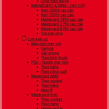
Chọn theo thế hệ
MAINBOARD & RAM - CAO CẤP
Ram DDR4 cao cấp
Ram DDR5 cao cấp
Mainboard Z890 cao cấp
Mainboard Z790 cao cấp
Mainboard B760 cao cấp
Top bán chạy
Linh kiện cũ
Màn hình máy tính
Gaming
Văn phòng
Theo kích thước
PSU - Nguồn máy tính
Theo hãng
Theo công suất
Mainboard AMD
Theo socket
Theo hãng
Main B
Mainboard Intel
Theo socket
Theo hãng
Mainboard H