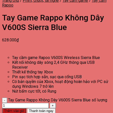
Trang chủ
/
Phím, chuột, tai nghe
/
Tay cầm game
/
Tay cầm
Rapoo
Tay Game Rappo Không Dây
V600S Sierra Blue
628.000
₫
Tay cầm game Rapoo V600S Wireless Sierra Blue
Kết nối không dây sóng 2,4 GHz thông qua USB
Receiver
Thiết kế thống tay Xbox
Pin sạc tích hợp sẵn, sạc qua cổng USB
Có bản quyền của Xbox, hoạt động hoàn hảo với PC sử
dụng Windows 7 trở lên
Nút bấm cực tốt, có Rung
Tay Game Rappo Không Dây V600S Sierra Blue số lượng
Thêm vào giỏ
Thanh toán ngay