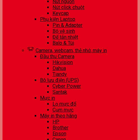
Nút nguồn
Nút click chuột
Keycap
Phụ kiện Laptop
Pin & Adapter
Bộ vệ sinh
Đế tản nhiệt
Balo & Túi
Camera, webcam, thẻ nhớ, máy in
Đầu thu Camera
Hikvision
Dahua
Tiandy
Bộ lưu điện (UPS)
Cyber Power
Santak
Mực in
Lọ mực đổ
Cụm mực
Máy in theo hãng
HP
Brother
Epson
Canon