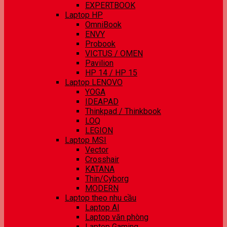
EXPERTBOOK
Laptop HP
OmniBook
ENVY
Probook
VICTUS / OMEN
Pavilion
HP 14 / HP 15
Laptop LENOVO
YOGA
IDEAPAD
Thinkpad / Thinkbook
LOQ
LEGION
Laptop MSI
Vector
Crosshair
KATANA
Thin/Cyborg
MODERN
Laptop theo nhu cầu
Laptop AI
Laptop văn phòng
Laptop Gaming