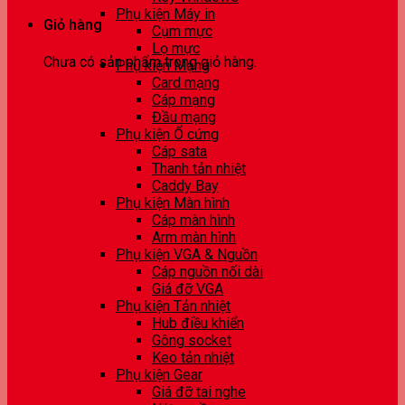
Phụ kiện Máy in
Giỏ hàng
Cụm mực
Lọ mực
Chưa có sản phẩm trong giỏ hàng.
Phụ kiện Mạng
Card mạng
Cáp mạng
Đầu mạng
Phụ kiện Ổ cứng
Cáp sata
Thanh tản nhiệt
Caddy Bay
Phụ kiện Màn hình
Cáp màn hình
Arm màn hình
Phụ kiện VGA & Nguồn
Cáp nguồn nối dài
Giá đỡ VGA
Phụ kiện Tản nhiệt
Hub điều khiển
Gông socket
Keo tản nhiệt
Phụ kiện Gear
Giá đỡ tai nghe