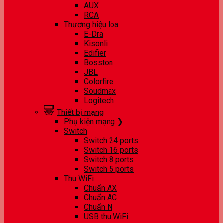
AUX
RCA
Thương hiệu loa
E-Dra
Kisonli
Edifier
Bosston
JBL
Colorfire
Soudmax
Logitech
Thiết bị mạng
Phụ kiện mạng ❯
Switch
Switch 24 ports
Switch 16 ports
Switch 8 ports
Switch 5 ports
Thu WiFi
Chuẩn AX
Chuẩn AC
Chuẩn N
USB thu WiFi