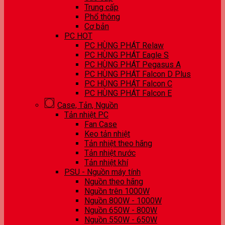
Trung cấp
Phổ thông
Cơ bản
PC HOT
PC HÙNG PHÁT Relaw
PC HÙNG PHÁT Eagle S
PC HÙNG PHÁT Pegasus A
PC HÙNG PHÁT Falcon D Plus
PC HÙNG PHÁT Falcon C
PC HÙNG PHÁT Falcon E
Case, Tản, Nguồn
Tản nhiệt PC
Fan Case
Keo tản nhiệt
Tản nhiệt theo hãng
Tản nhiệt nước
Tản nhiệt khí
PSU - Nguồn máy tính
Nguồn theo hãng
Nguồn trên 1000W
Nguồn 800W - 1000W
Nguồn 650W - 800W
Nguồn 550W - 650W