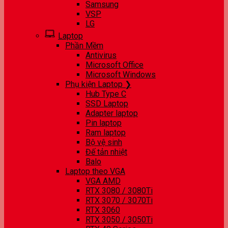
Samsung
VSP
LG
Laptop
Phần Mềm
Antivirus
Microsoft Office
Microsoft Windows
Phụ kiện Laptop ❯
Hub Type C
SSD Laptop
Adapter laptop
Pin laptop
Ram laptop
Bộ vệ sinh
Đế tản nhiệt
Balo
Laptop theo VGA
VGA AMD
RTX 3080 / 3080Ti
RTX 3070 / 3070Ti
RTX 3060
RTX 3050 / 3050Ti