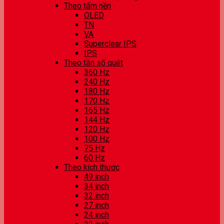
Theo tấm nền
OLED
TN
VA
Superclear IPS
IPS
Theo tần số quét
360 Hz
240 Hz
180 Hz
170 Hz
165 Hz
144 Hz
120 Hz
100 Hz
75 Hz
60 Hz
Theo kích thước
49 inch
34 inch
32 inch
27 inch
24 inch