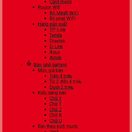
Card mạng
Router Wifi
Bộ Mesh WiFi
Bộ phát WiFi
Hãng sản xuất
TP-Link
Tenda
Draytek
D-Link
Asus
Aptek
Bàn, ghế gaming
Mức giá bàn
Trên 4 triệu
Từ 2 đến 4 triệu
Dưới 2 triệu
Kiểu dáng bàn
Chữ Y
Chữ T
Chữ Z
Chữ K
Chữ U
Bàn theo kích thước
1m4