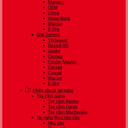
Manson
OEM
Sihoo
HyperWork
Warrior
E-Dra
Ghế Gaming
Vertagear
Speed HQ
Ducky
Centaur
Cooler Master
Corsair
Cougar
Warrior
E-Dra
Phím, chuột, tai nghe
Tay cầm game
Tay cầm Rapoo
Tay cầm Dareu
Tay cầm Machenike
Tai nghe theo nhu cầu
Nhu cầu