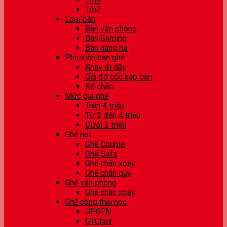
1m2
Loại bàn
Bàn văn phòng
Bàn Gaming
Bàn nâng hạ
Phụ kiện bàn ghế
Khay đi dây
Giá đỡ cốc kẹp bàn
Kê chân
Mức giá ghế
Trên 4 triệu
Từ 2 đến 4 triệu
Dưới 2 triệu
Ghế net
Ghế Couple
Ghế Sofa
Ghế chân xoay
Ghế chân quỳ
Ghế văn phòng
Ghế chân xoay
Ghế công thái học
UPGEN
GTChair