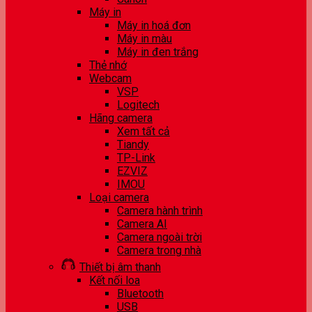
Máy in
Máy in hoá đơn
Máy in màu
Máy in đen trắng
Thẻ nhớ
Webcam
VSP
Logitech
Hãng camera
Xem tất cả
Tiandy
TP-Link
EZVIZ
IMOU
Loại camera
Camera hành trình
Camera AI
Camera ngoài trời
Camera trong nhà
Thiết bị âm thanh
Kết nối loa
Bluetooth
USB