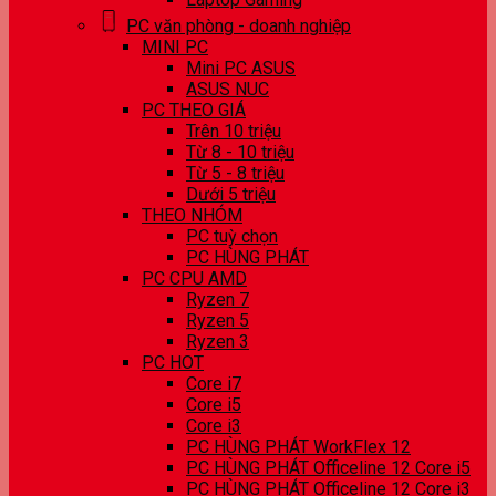
PC văn phòng - doanh nghiệp
MINI PC
Mini PC ASUS
ASUS NUC
PC THEO GIÁ
Trên 10 triệu
Từ 8 - 10 triệu
Từ 5 - 8 triệu
Dưới 5 triệu
THEO NHÓM
PC tuỳ chọn
PC HÙNG PHÁT
PC CPU AMD
Ryzen 7
Ryzen 5
Ryzen 3
PC HOT
Core i7
Core i5
Core i3
PC HÙNG PHÁT WorkFlex 12
PC HÙNG PHÁT Officeline 12 Core i5
PC HÙNG PHÁT Officeline 12 Core i3