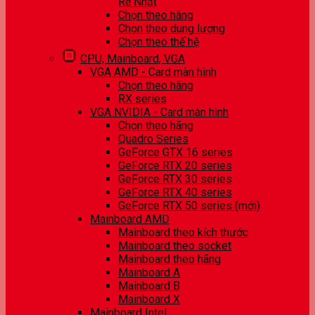
Rẻ Nhất
Chọn theo hãng
Chọn theo dung lượng
Chọn theo thế hệ
CPU, Mainboard, VGA
VGA AMD - Card màn hình
Chọn theo hãng
RX series
VGA NVIDIA - Card màn hình
Chọn theo hãng
Quadro Series
GeForce GTX 16 series
GeForce RTX 20 series
GeForce RTX 30 series
GeForce RTX 40 series
GeForce RTX 50 series (mới)
Mainboard AMD
Mainboard theo kích thước
Mainboard theo socket
Mainboard theo hãng
Mainboard A
Mainboard B
Mainboard X
Mainboard Intel