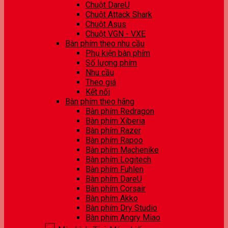
Chuột DareU
Chuột Attack Shark
Chuột Asus
Chuột VGN - VXE
Bàn phím theo nhu cầu
Phụ kiện bàn phím
Số lượng phím
Nhu cầu
Theo giá
Kết nối
Bàn phím theo hãng
Bàn phím Redragon
Bàn phím Xiberia
Bàn phím Razer
Bàn phím Rapoo
Bàn phím Machenike
Bàn phím Logitech
Bàn phím Fuhlen
Bàn phím DareU
Bàn phím Corsair
Bàn phím Akko
Bàn phím Dry Studio
Bàn phím Angry Miao