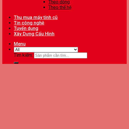
Theo dòng
Theo thế hệ
Thu mua máy tính cũ
Tin công nghệ
Tuyển dụng
Xây Dựng Cấu Hình
Menu
Tìm kiếm: