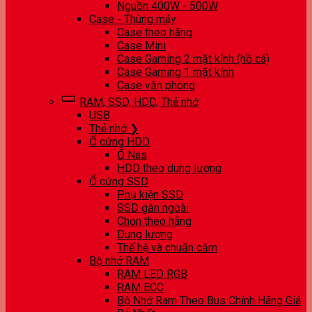
Nguồn 400W - 500W
Case - Thùng máy
Case theo hãng
Case Mini
Case Gaming 2 mặt kính (hồ cá)
Case Gaming 1 mặt kính
Case văn phòng
RAM, SSD, HDD, Thẻ nhớ
USB
Thẻ nhớ ❯
Ổ cứng HDD
Ổ Nas
HDD theo dung lượng
Ổ cứng SSD
Phụ kiện SSD
SSD gắn ngoài
Chọn theo hãng
Dung lượng
Thế hệ và chuẩn cắm
Bộ nhớ RAM
RAM LED RGB
RAM ECC
Bộ Nhớ Ram Theo Bus Chính Hãng Giá