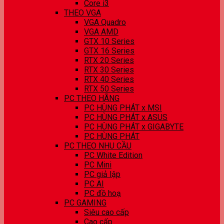
Core i3
THEO VGA
VGA Quadro
VGA AMD
GTX 10 Series
GTX 16 Series
RTX 20 Series
RTX 30 Series
RTX 40 Series
RTX 50 Series
PC THEO HÃNG
PC HÙNG PHÁT x MSI
PC HÙNG PHÁT x ASUS
PC HÙNG PHÁT x GIGABYTE
PC HÙNG PHÁT
PC THEO NHU CẦU
PC White Edition
PC Mini
PC giả lập
PC AI
PC đồ hoạ
PC GAMING
Siêu cao cấp
Cao cấp