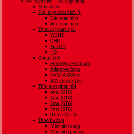
Màn hình, Tivi, Máy chiếu
Máy chiếu
Phụ kiện màn hình ❯
Đèn màn hình
Arm màn hình
Theo độ phân giải
WQHD
QHD
Full HD
HD
Công nghệ
FreeSync Premium
Adaptive Sync
NVIDIA GSync
AMD FreeSync
Thời gian phản hồi
5ms (GTG)
4ms (GTG)
2ms (GTG)
1ms (GTG)
0.5ms (GTG)
Theo bề mặt
Màn hình cong
Màn hình phẳng