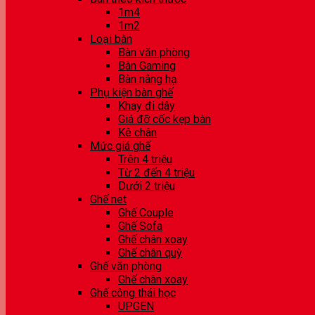
1m4
1m2
Loại bàn
Bàn văn phòng
Bàn Gaming
Bàn nâng hạ
Phụ kiện bàn ghế
Khay đi dây
Giá đỡ cốc kẹp bàn
Kê chân
Mức giá ghế
Trên 4 triệu
Từ 2 đến 4 triệu
Dưới 2 triệu
Ghế net
Ghế Couple
Ghế Sofa
Ghế chân xoay
Ghế chân quỳ
Ghế văn phòng
Ghế chân xoay
Ghế công thái học
UPGEN