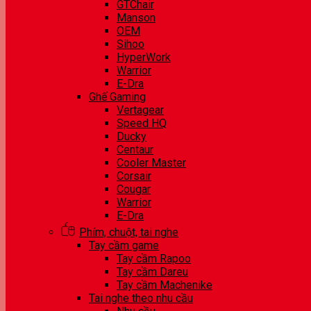
GTChair
Manson
OEM
Sihoo
HyperWork
Warrior
E-Dra
Ghế Gaming
Vertagear
Speed HQ
Ducky
Centaur
Cooler Master
Corsair
Cougar
Warrior
E-Dra
Phím, chuột, tai nghe
Tay cầm game
Tay cầm Rapoo
Tay cầm Dareu
Tay cầm Machenike
Tai nghe theo nhu cầu