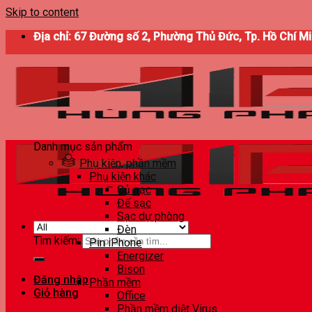
Skip to content
Địa chỉ: 67 Đường số 2, Phường Thủ Đức, Tp. Hồ Chí M
Danh mục sản phẩm
Phụ kiện, phần mềm
Phụ kiện khác
Củ sạc
Đế sạc
Sạc dự phòng
Đèn
Tìm kiếm:
Pin iPhone
Energizer
Bison
Đăng nhập
Phần mềm
Giỏ hàng
Office
Phần mềm diệt Virus