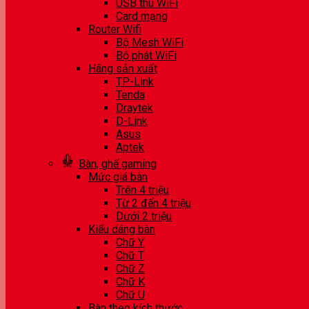
USB thu WiFi
Card mạng
Router Wifi
Bộ Mesh WiFi
Bộ phát WiFi
Hãng sản xuất
TP-Link
Tenda
Draytek
D-Link
Asus
Aptek
Bàn, ghế gaming
Mức giá bàn
Trên 4 triệu
Từ 2 đến 4 triệu
Dưới 2 triệu
Kiểu dáng bàn
Chữ Y
Chữ T
Chữ Z
Chữ K
Chữ U
Bàn theo kích thước