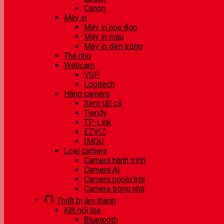
Canon
Máy in
Máy in hoá đơn
Máy in màu
Máy in đen trắng
Thẻ nhớ
Webcam
VSP
Logitech
Hãng camera
Xem tất cả
Tiandy
TP-Link
EZVIZ
IMOU
Loại camera
Camera hành trình
Camera AI
Camera ngoài trời
Camera trong nhà
Thiết bị âm thanh
Kết nối loa
Bluetooth