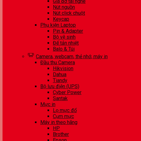
Giá đỡ tai nghe
Nút nguồn
Nút click chuột
Keycap
Phụ kiện Laptop
Pin & Adapter
Bộ vệ sinh
Đế tản nhiệt
Balo & Túi
Camera, webcam, thẻ nhớ, máy in
Đầu thu Camera
Hikvision
Dahua
Tiandy
Bộ lưu điện (UPS)
Cyber Power
Santak
Mực in
Lọ mực đổ
Cụm mực
Máy in theo hãng
HP
Brother
Epson