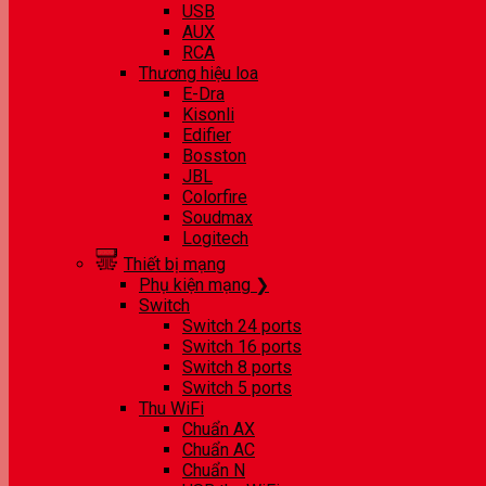
USB
AUX
RCA
Thương hiệu loa
E-Dra
Kisonli
Edifier
Bosston
JBL
Colorfire
Soudmax
Logitech
Thiết bị mạng
Phụ kiện mạng ❯
Switch
Switch 24 ports
Switch 16 ports
Switch 8 ports
Switch 5 ports
Thu WiFi
Chuẩn AX
Chuẩn AC
Chuẩn N