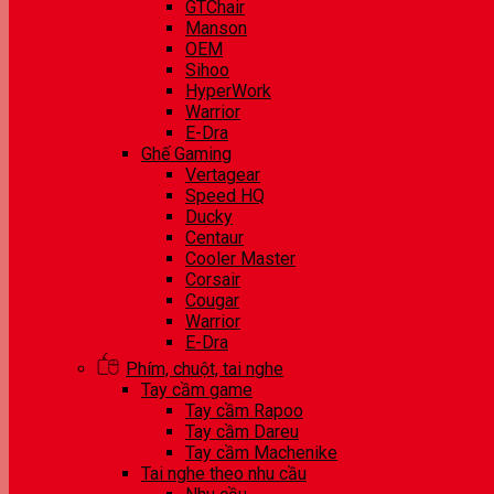
GTChair
Manson
OEM
Sihoo
HyperWork
Warrior
E-Dra
Ghế Gaming
Vertagear
Speed HQ
Ducky
Centaur
Cooler Master
Corsair
Cougar
Warrior
E-Dra
Phím, chuột, tai nghe
Tay cầm game
Tay cầm Rapoo
Tay cầm Dareu
Tay cầm Machenike
Tai nghe theo nhu cầu