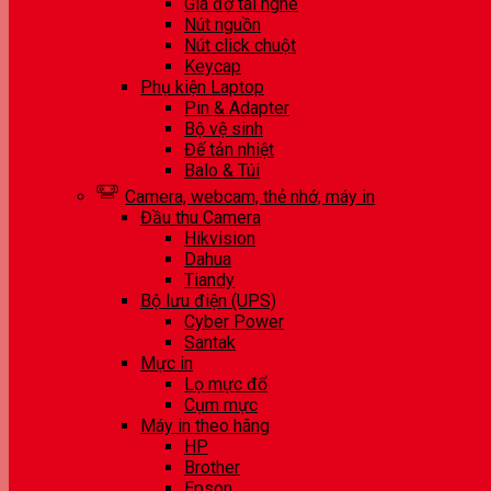
Giá đỡ tai nghe
Nút nguồn
Nút click chuột
Keycap
Phụ kiện Laptop
Pin & Adapter
Bộ vệ sinh
Đế tản nhiệt
Balo & Túi
Camera, webcam, thẻ nhớ, máy in
Đầu thu Camera
Hikvision
Dahua
Tiandy
Bộ lưu điện (UPS)
Cyber Power
Santak
Mực in
Lọ mực đổ
Cụm mực
Máy in theo hãng
HP
Brother
Epson