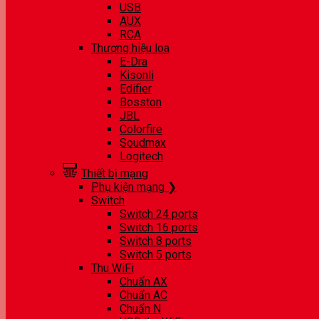
USB
AUX
RCA
Thương hiệu loa
E-Dra
Kisonli
Edifier
Bosston
JBL
Colorfire
Soudmax
Logitech
Thiết bị mạng
Phụ kiện mạng ❯
Switch
Switch 24 ports
Switch 16 ports
Switch 8 ports
Switch 5 ports
Thu WiFi
Chuẩn AX
Chuẩn AC
Chuẩn N