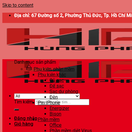
Skip to content
Địa chỉ: 67 Đường số 2, Phường Thủ Đức, Tp. Hồ Chí M
Danh mục sản phẩm
Phụ kiện, phần mềm
Phụ kiện khác
Củ sạc
Đế sạc
Sạc dự phòng
Đèn
Tìm kiếm:
Pin iPhone
Energizer
Bison
Đăng nhập
Phần mềm
Giỏ hàng
Office
Phần mềm diệt Virus