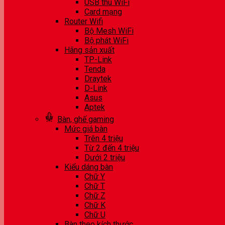
USB thu WiFi
Card mạng
Router Wifi
Bộ Mesh WiFi
Bộ phát WiFi
Hãng sản xuất
TP-Link
Tenda
Draytek
D-Link
Asus
Aptek
Bàn, ghế gaming
Mức giá bàn
Trên 4 triệu
Từ 2 đến 4 triệu
Dưới 2 triệu
Kiểu dáng bàn
Chữ Y
Chữ T
Chữ Z
Chữ K
Chữ U
Bàn theo kích thước