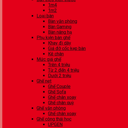
1m4
1m2
Loại bàn
Bàn văn phòng
Bàn Gaming
Bàn nâng hạ
Phụ kiện bàn ghế
Khay đi dây
Giá đỡ cốc kẹp bàn
Kê chân
Mức giá ghế
Trên 4 triệu
Từ 2 đến 4 triệu
Dưới 2 triệu
Ghế net
Ghế Couple
Ghế Sofa
Ghế chân xoay
Ghế chân quỳ
Ghế văn phòng
Ghế chân xoay
Ghế công thái học
UPGEN