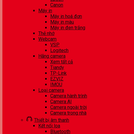
Canon
Máy in
Máy in hoá đơn
Máy in màu
Máy in đen trắng
Thẻ nhớ
Webcam
VSP
Logitech
Hãng camera
Xem tất cả
Tiandy
TP-Link
EZVIZ
IMOU
Loại camera
Camera hành trình
Camera AI
Camera ngoài trời
Camera trong nhà
Thiết bị âm thanh
Kết nối loa
Bluetooth