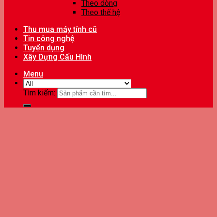
Theo dòng
Theo thế hệ
Thu mua máy tính cũ
Tin công nghệ
Tuyển dụng
Xây Dựng Cấu Hình
Menu
Tìm kiếm: