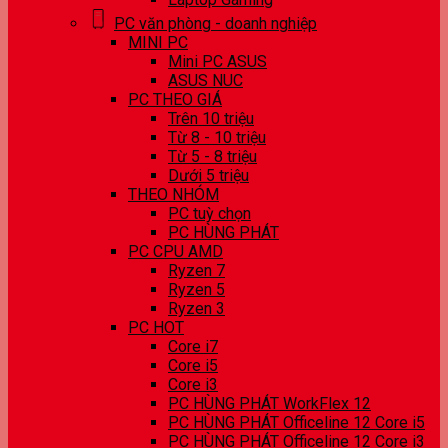
PC văn phòng - doanh nghiệp
MINI PC
Mini PC ASUS
ASUS NUC
PC THEO GIÁ
Trên 10 triệu
Từ 8 - 10 triệu
Từ 5 - 8 triệu
Dưới 5 triệu
THEO NHÓM
PC tuỳ chọn
PC HÙNG PHÁT
PC CPU AMD
Ryzen 7
Ryzen 5
Ryzen 3
PC HOT
Core i7
Core i5
Core i3
PC HÙNG PHÁT WorkFlex 12
PC HÙNG PHÁT Officeline 12 Core i5
PC HÙNG PHÁT Officeline 12 Core i3