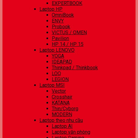
EXPERTBOOK
Laptop HP
OmniBook
ENVY
Probook
VICTUS / OMEN
Pavilion
HP 14 / HP 15
Laptop LENOVO
YOGA
IDEAPAD
Thinkpad / Thinkbook
LOQ
LEGION
Laptop MSI
Vector
Crosshair
KATANA
Thin/Cyborg
MODERN
Laptop theo nhu cầu
Laptop AI
Laptop văn phòng
Laptop Gaming