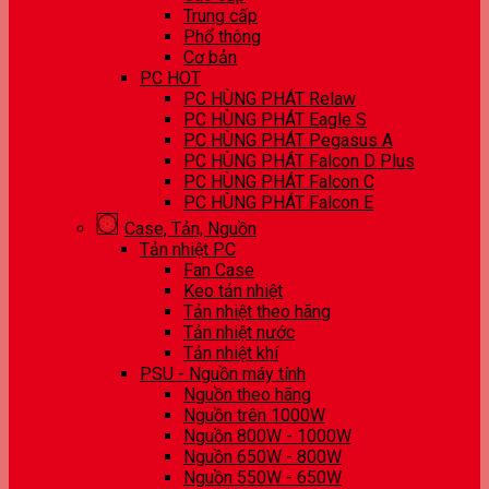
Trung cấp
Phổ thông
Cơ bản
PC HOT
PC HÙNG PHÁT Relaw
PC HÙNG PHÁT Eagle S
PC HÙNG PHÁT Pegasus A
PC HÙNG PHÁT Falcon D Plus
PC HÙNG PHÁT Falcon C
PC HÙNG PHÁT Falcon E
Case, Tản, Nguồn
Tản nhiệt PC
Fan Case
Keo tản nhiệt
Tản nhiệt theo hãng
Tản nhiệt nước
Tản nhiệt khí
PSU - Nguồn máy tính
Nguồn theo hãng
Nguồn trên 1000W
Nguồn 800W - 1000W
Nguồn 650W - 800W
Nguồn 550W - 650W