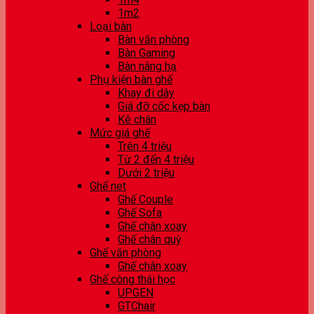
1m2
Loại bàn
Bàn văn phòng
Bàn Gaming
Bàn nâng hạ
Phụ kiện bàn ghế
Khay đi dây
Giá đỡ cốc kẹp bàn
Kê chân
Mức giá ghế
Trên 4 triệu
Từ 2 đến 4 triệu
Dưới 2 triệu
Ghế net
Ghế Couple
Ghế Sofa
Ghế chân xoay
Ghế chân quỳ
Ghế văn phòng
Ghế chân xoay
Ghế công thái học
UPGEN
GTChair