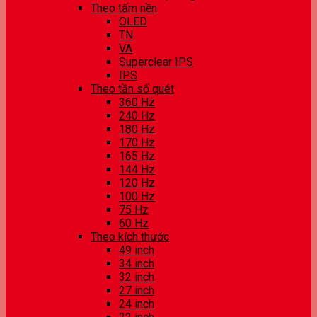
Theo tấm nền
OLED
TN
VA
Superclear IPS
IPS
Theo tần số quét
360 Hz
240 Hz
180 Hz
170 Hz
165 Hz
144 Hz
120 Hz
100 Hz
75 Hz
60 Hz
Theo kích thước
49 inch
34 inch
32 inch
27 inch
24 inch