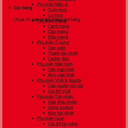
Phụ kiện Máy in
Giỏ hàng
Cụm mực
Lọ mực
Chưa có sản phẩm trong giỏ hàng.
Phụ kiện Mạng
Card mạng
Cáp mạng
Đầu mạng
Phụ kiện Ổ cứng
Cáp sata
Thanh tản nhiệt
Caddy Bay
Phụ kiện Màn hình
Cáp màn hình
Arm màn hình
Phụ kiện VGA & Nguồn
Cáp nguồn nối dài
Giá đỡ VGA
Phụ kiện Tản nhiệt
Hub điều khiển
Gông socket
Keo tản nhiệt
Phụ kiện Gear
Giá đỡ tai nghe