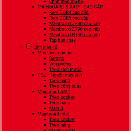
Chọn theo thế hệ
MAINBOARD & RAM - CAO CẤP
Ram DDR4 cao cấp
Ram DDR5 cao cấp
Mainboard Z890 cao cấp
Mainboard Z790 cao cấp
Mainboard B760 cao cấp
Top bán chạy
Linh kiện cũ
Màn hình máy tính
Gaming
Văn phòng
Theo kích thước
PSU - Nguồn máy tính
Theo hãng
Theo công suất
Mainboard AMD
Theo socket
Theo hãng
Main B
Mainboard Intel
Theo socket
Theo hãng
Mainboard H