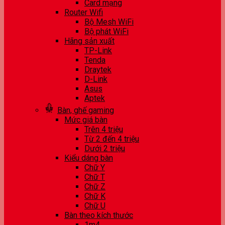
Card mạng
Router Wifi
Bộ Mesh WiFi
Bộ phát WiFi
Hãng sản xuất
TP-Link
Tenda
Draytek
D-Link
Asus
Aptek
Bàn, ghế gaming
Mức giá bàn
Trên 4 triệu
Từ 2 đến 4 triệu
Dưới 2 triệu
Kiểu dáng bàn
Chữ Y
Chữ T
Chữ Z
Chữ K
Chữ U
Bàn theo kích thước
1m4