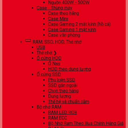
Nguồn 400W - 500W
Case - Thùng máy
Case theo hãng
Case Mini
Case Gaming 2 mặt kính (hồ cá)
Case Gaming 1 mặt kính
Case văn phòng
RAM, SSD, HDD, Thẻ nhớ
USB
Thẻ nhớ ❯
Ổ cứng HDD
Ổ Nas
HDD theo dung lượng
Ổ cứng SSD
Phụ kiện SSD
SSD gắn ngoài
Chọn theo hãng
Dung lượng
Thế hệ và chuẩn cắm
Bộ nhớ RAM
RAM LED RGB
RAM ECC
Bộ Nhớ Ram Theo Bus Chính Hãng Giá