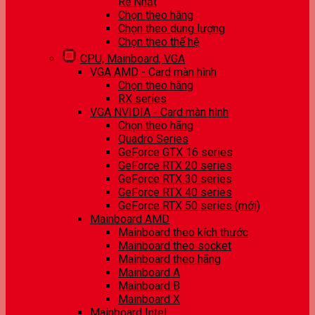
Rẻ Nhất
Chọn theo hãng
Chọn theo dung lượng
Chọn theo thế hệ
CPU, Mainboard, VGA
VGA AMD - Card màn hình
Chọn theo hãng
RX series
VGA NVIDIA - Card màn hình
Chọn theo hãng
Quadro Series
GeForce GTX 16 series
GeForce RTX 20 series
GeForce RTX 30 series
GeForce RTX 40 series
GeForce RTX 50 series (mới)
Mainboard AMD
Mainboard theo kích thước
Mainboard theo socket
Mainboard theo hãng
Mainboard A
Mainboard B
Mainboard X
Mainboard Intel