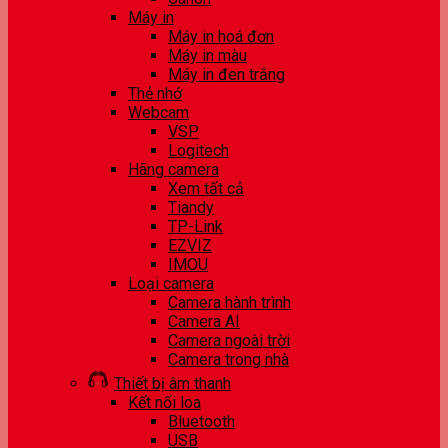
Máy in
Máy in hoá đơn
Máy in màu
Máy in đen trắng
Thẻ nhớ
Webcam
VSP
Logitech
Hãng camera
Xem tất cả
Tiandy
TP-Link
EZVIZ
IMOU
Loại camera
Camera hành trình
Camera AI
Camera ngoài trời
Camera trong nhà
Thiết bị âm thanh
Kết nối loa
Bluetooth
USB