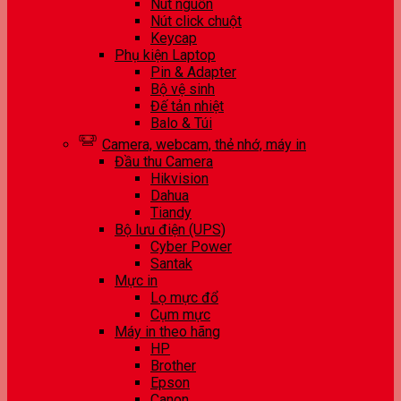
Nút nguồn
Nút click chuột
Keycap
Phụ kiện Laptop
Pin & Adapter
Bộ vệ sinh
Đế tản nhiệt
Balo & Túi
Camera, webcam, thẻ nhớ, máy in
Đầu thu Camera
Hikvision
Dahua
Tiandy
Bộ lưu điện (UPS)
Cyber Power
Santak
Mực in
Lọ mực đổ
Cụm mực
Máy in theo hãng
HP
Brother
Epson
Canon