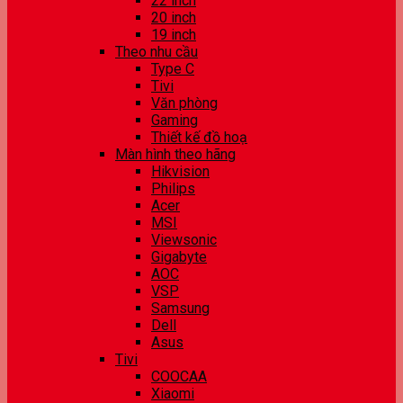
22 inch
20 inch
19 inch
Theo nhu cầu
Type C
Tivi
Văn phòng
Gaming
Thiết kế đồ hoạ
Màn hình theo hãng
Hikvision
Philips
Acer
MSI
Viewsonic
Gigabyte
AOC
VSP
Samsung
Dell
Asus
Tivi
COOCAA
Xiaomi