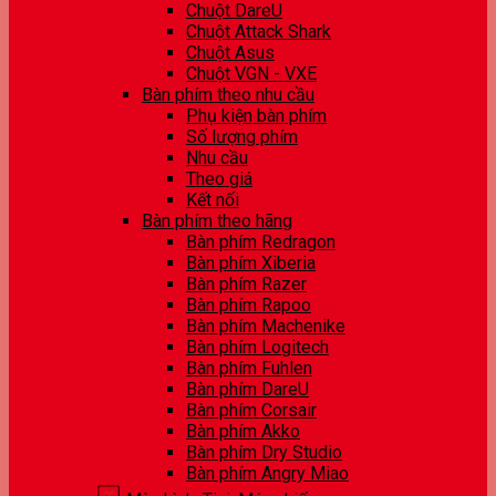
Chuột DareU
Chuột Attack Shark
Chuột Asus
Chuột VGN - VXE
Bàn phím theo nhu cầu
Phụ kiện bàn phím
Số lượng phím
Nhu cầu
Theo giá
Kết nối
Bàn phím theo hãng
Bàn phím Redragon
Bàn phím Xiberia
Bàn phím Razer
Bàn phím Rapoo
Bàn phím Machenike
Bàn phím Logitech
Bàn phím Fuhlen
Bàn phím DareU
Bàn phím Corsair
Bàn phím Akko
Bàn phím Dry Studio
Bàn phím Angry Miao