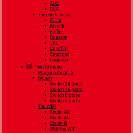
AUX
RCA
Thương hiệu loa
E-Dra
Kisonli
Edifier
Bosston
JBL
Colorfire
Soudmax
Logitech
Thiết bị mạng
Phụ kiện mạng ❯
Switch
Switch 24 ports
Switch 16 ports
Switch 8 ports
Switch 5 ports
Thu WiFi
Chuẩn AX
Chuẩn AC
Chuẩn N
USB thu WiFi