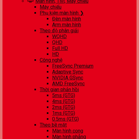
Màn hình, Tivi, Máy chiếu
Máy chiếu
Phụ kiện màn hình ❯
Đèn màn hình
Arm màn hình
Theo độ phân giải
WQHD
QHD
Full HD
HD
Công nghệ
FreeSync Premium
Adaptive Sync
NVIDIA GSync
AMD FreeSync
Thời gian phản hồi
5ms (GTG)
4ms (GTG)
2ms (GTG)
1ms (GTG)
0.5ms (GTG)
Theo bề mặt
Màn hình cong
Màn hình phẳng