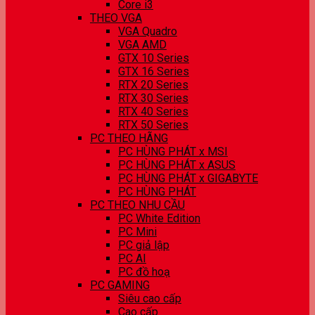
Core i3
THEO VGA
VGA Quadro
VGA AMD
GTX 10 Series
GTX 16 Series
RTX 20 Series
RTX 30 Series
RTX 40 Series
RTX 50 Series
PC THEO HÃNG
PC HÙNG PHÁT x MSI
PC HÙNG PHÁT x ASUS
PC HÙNG PHÁT x GIGABYTE
PC HÙNG PHÁT
PC THEO NHU CẦU
PC White Edition
PC Mini
PC giả lập
PC AI
PC đồ hoạ
PC GAMING
Siêu cao cấp
Cao cấp