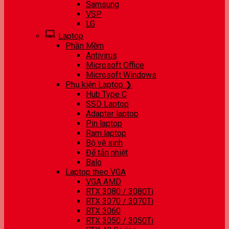
Samsung
VSP
LG
Laptop
Phần Mềm
Antivirus
Microsoft Office
Microsoft Windows
Phụ kiện Laptop ❯
Hub Type C
SSD Laptop
Adapter laptop
Pin laptop
Ram laptop
Bộ vệ sinh
Đế tản nhiệt
Balo
Laptop theo VGA
VGA AMD
RTX 3080 / 3080Ti
RTX 3070 / 3070Ti
RTX 3060
RTX 3050 / 3050Ti