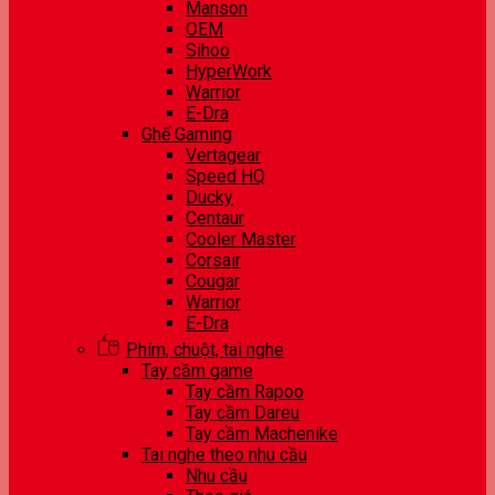
Manson
OEM
Sihoo
HyperWork
Warrior
E-Dra
Ghế Gaming
Vertagear
Speed HQ
Ducky
Centaur
Cooler Master
Corsair
Cougar
Warrior
E-Dra
Phím, chuột, tai nghe
Tay cầm game
Tay cầm Rapoo
Tay cầm Dareu
Tay cầm Machenike
Tai nghe theo nhu cầu
Nhu cầu