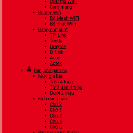
USB thu WiFi
Card mạng
Router Wifi
Bộ Mesh WiFi
Bộ phát WiFi
Hãng sản xuất
TP-Link
Tenda
Draytek
D-Link
Asus
Aptek
Bàn, ghế gaming
Mức giá bàn
Trên 4 triệu
Từ 2 đến 4 triệu
Dưới 2 triệu
Kiểu dáng bàn
Chữ Y
Chữ T
Chữ Z
Chữ K
Chữ U
Bàn theo kích thước