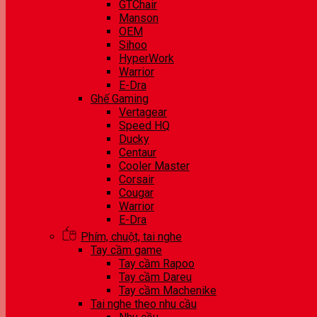
GTChair
Manson
OEM
Sihoo
HyperWork
Warrior
E-Dra
Ghế Gaming
Vertagear
Speed HQ
Ducky
Centaur
Cooler Master
Corsair
Cougar
Warrior
E-Dra
Phím, chuột, tai nghe
Tay cầm game
Tay cầm Rapoo
Tay cầm Dareu
Tay cầm Machenike
Tai nghe theo nhu cầu