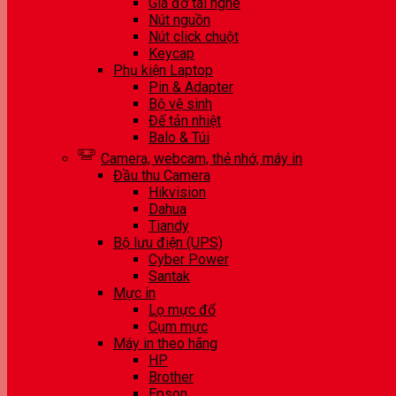
Giá đỡ tai nghe
Nút nguồn
Nút click chuột
Keycap
Phụ kiện Laptop
Pin & Adapter
Bộ vệ sinh
Đế tản nhiệt
Balo & Túi
Camera, webcam, thẻ nhớ, máy in
Đầu thu Camera
Hikvision
Dahua
Tiandy
Bộ lưu điện (UPS)
Cyber Power
Santak
Mực in
Lọ mực đổ
Cụm mực
Máy in theo hãng
HP
Brother
Epson