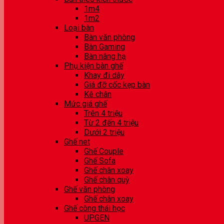
1m4
1m2
Loại bàn
Bàn văn phòng
Bàn Gaming
Bàn nâng hạ
Phụ kiện bàn ghế
Khay đi dây
Giá đỡ cốc kẹp bàn
Kê chân
Mức giá ghế
Trên 4 triệu
Từ 2 đến 4 triệu
Dưới 2 triệu
Ghế net
Ghế Couple
Ghế Sofa
Ghế chân xoay
Ghế chân quỳ
Ghế văn phòng
Ghế chân xoay
Ghế công thái học
UPGEN