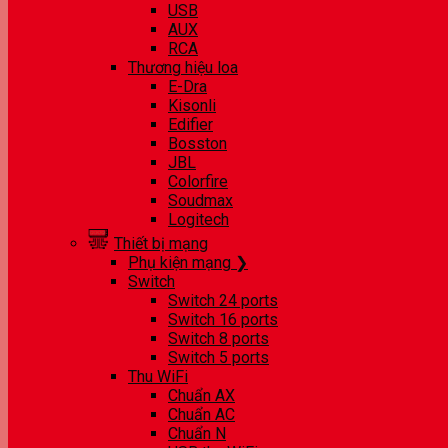
USB
AUX
RCA
Thương hiệu loa
E-Dra
Kisonli
Edifier
Bosston
JBL
Colorfire
Soudmax
Logitech
Thiết bị mạng
Phụ kiện mạng ❯
Switch
Switch 24 ports
Switch 16 ports
Switch 8 ports
Switch 5 ports
Thu WiFi
Chuẩn AX
Chuẩn AC
Chuẩn N