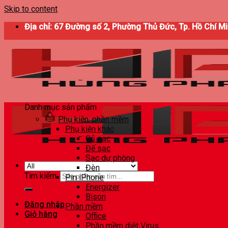
Skip to content
Địa chỉ: 67 Đường số 2, Phường Thủ Đức, Tp. Hồ Chí M
Danh mục sản phẩm
Phụ kiện, phần mềm
Phụ kiện khác
Củ sạc
Đế sạc
Sạc dự phòng
Đèn
Tìm kiếm:
Pin iPhone
Energizer
Bison
Đăng nhập
Phần mềm
Giỏ hàng
Office
Phần mềm diệt Virus