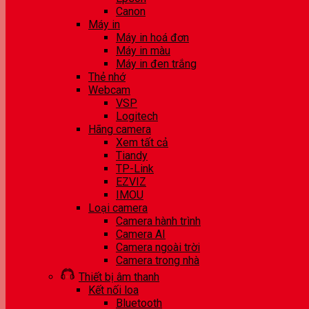
Canon
Máy in
Máy in hoá đơn
Máy in màu
Máy in đen trắng
Thẻ nhớ
Webcam
VSP
Logitech
Hãng camera
Xem tất cả
Tiandy
TP-Link
EZVIZ
IMOU
Loại camera
Camera hành trình
Camera AI
Camera ngoài trời
Camera trong nhà
Thiết bị âm thanh
Kết nối loa
Bluetooth