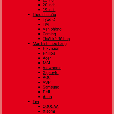
22 inch
20 inch
19 inch
Theo nhu cầu
Type C
Tivi
Văn phòng
Gaming
Thiết kế đồ hoạ
Màn hình theo hãng
Hikvision
Philips
Acer
MSI
Viewsonic
Gigabyte
AOC
VSP
Samsung
Dell
Asus
Tivi
COOCAA
Xiaomi