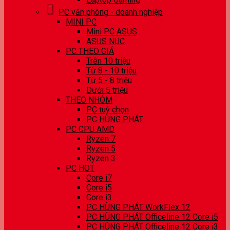
PC văn phòng - doanh nghiệp
MINI PC
Mini PC ASUS
ASUS NUC
PC THEO GIÁ
Trên 10 triệu
Từ 8 - 10 triệu
Từ 5 - 8 triệu
Dưới 5 triệu
THEO NHÓM
PC tuỳ chọn
PC HÙNG PHÁT
PC CPU AMD
Ryzen 7
Ryzen 5
Ryzen 3
PC HOT
Core i7
Core i5
Core i3
PC HÙNG PHÁT WorkFlex 12
PC HÙNG PHÁT Officeline 12 Core i5
PC HÙNG PHÁT Officeline 12 Core i3