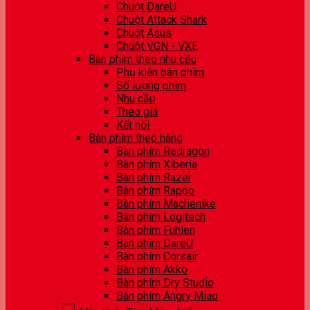
Chuột DareU
Chuột Attack Shark
Chuột Asus
Chuột VGN - VXE
Bàn phím theo nhu cầu
Phụ kiện bàn phím
Số lượng phím
Nhu cầu
Theo giá
Kết nối
Bàn phím theo hãng
Bàn phím Redragon
Bàn phím Xiberia
Bàn phím Razer
Bàn phím Rapoo
Bàn phím Machenike
Bàn phím Logitech
Bàn phím Fuhlen
Bàn phím DareU
Bàn phím Corsair
Bàn phím Akko
Bàn phím Dry Studio
Bàn phím Angry Miao