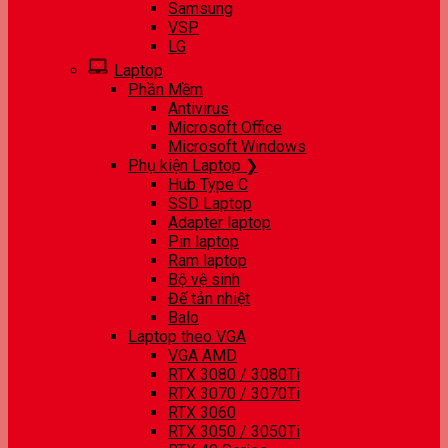
Samsung
VSP
LG
Laptop
Phần Mềm
Antivirus
Microsoft Office
Microsoft Windows
Phụ kiện Laptop ❯
Hub Type C
SSD Laptop
Adapter laptop
Pin laptop
Ram laptop
Bộ vệ sinh
Đế tản nhiệt
Balo
Laptop theo VGA
VGA AMD
RTX 3080 / 3080Ti
RTX 3070 / 3070Ti
RTX 3060
RTX 3050 / 3050Ti