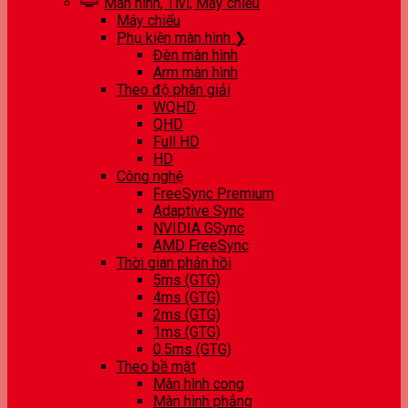
Màn hình, Tivi, Máy chiếu
Máy chiếu
Phụ kiện màn hình ❯
Đèn màn hình
Arm màn hình
Theo độ phân giải
WQHD
QHD
Full HD
HD
Công nghệ
FreeSync Premium
Adaptive Sync
NVIDIA GSync
AMD FreeSync
Thời gian phản hồi
5ms (GTG)
4ms (GTG)
2ms (GTG)
1ms (GTG)
0.5ms (GTG)
Theo bề mặt
Màn hình cong
Màn hình phẳng