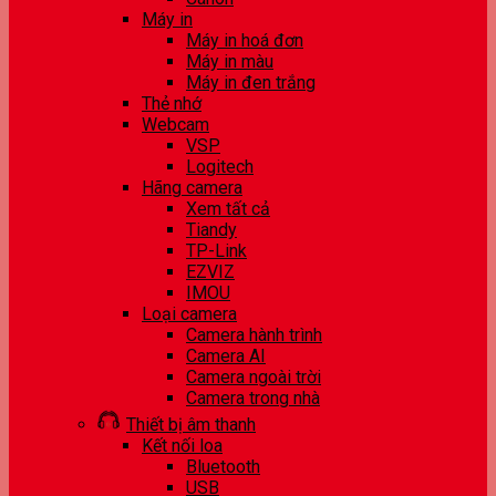
Máy in
Máy in hoá đơn
Máy in màu
Máy in đen trắng
Thẻ nhớ
Webcam
VSP
Logitech
Hãng camera
Xem tất cả
Tiandy
TP-Link
EZVIZ
IMOU
Loại camera
Camera hành trình
Camera AI
Camera ngoài trời
Camera trong nhà
Thiết bị âm thanh
Kết nối loa
Bluetooth
USB