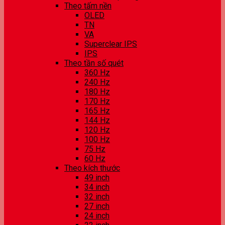
Theo tấm nền
OLED
TN
VA
Superclear IPS
IPS
Theo tần số quét
360 Hz
240 Hz
180 Hz
170 Hz
165 Hz
144 Hz
120 Hz
100 Hz
75 Hz
60 Hz
Theo kích thước
49 inch
34 inch
32 inch
27 inch
24 inch