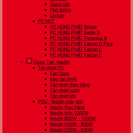
Trung cấp
Phổ thông
Cơ bản
PC HOT
PC HÙNG PHÁT Relaw
PC HÙNG PHÁT Eagle S
PC HÙNG PHÁT Pegasus A
PC HÙNG PHÁT Falcon D Plus
PC HÙNG PHÁT Falcon C
PC HÙNG PHÁT Falcon E
Case, Tản, Nguồn
Tản nhiệt PC
Fan Case
Keo tản nhiệt
Tản nhiệt theo hãng
Tản nhiệt nước
Tản nhiệt khí
PSU - Nguồn máy tính
Nguồn theo hãng
Nguồn trên 1000W
Nguồn 800W - 1000W
Nguồn 650W - 800W
Nguồn 550W - 650W