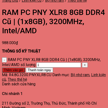
Trang chủ
/
Linh kiện cũ
/
Bộ nhớ ram
/
Theo thế hệ
RAM PC PNY XLR8 8GB DDR4
Cũ | (1x8GB), 3200MHz,
Intel/AMD
988.000
₫
THÔNG SỐ KỸ THUẬT
RAM PC PNY XLR8 8GB DDR4 Cũ | (1x8GB), 3200MHz,
Intel/AMD số lượng
Thêm vào giỏ
Thanh toán ngay
Mã:
R4.8G.3200.PNY.XLR8.CU
Danh mục:
Bộ nhớ ram
,
Linh kiện
cũ
,
Theo thế hệ
Danh sách cửa hàng
Chi nhánh 1
211 Đường số 2, Trường Thọ, Thủ Đức, Thành phố Hồ Chí
Minh, Vietnam