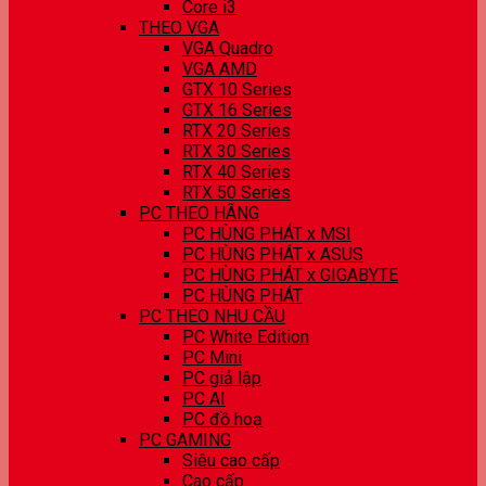
Core i3
THEO VGA
VGA Quadro
VGA AMD
GTX 10 Series
GTX 16 Series
RTX 20 Series
RTX 30 Series
RTX 40 Series
RTX 50 Series
PC THEO HÃNG
PC HÙNG PHÁT x MSI
PC HÙNG PHÁT x ASUS
PC HÙNG PHÁT x GIGABYTE
PC HÙNG PHÁT
PC THEO NHU CẦU
PC White Edition
PC Mini
PC giả lập
PC AI
PC đồ hoạ
PC GAMING
Siêu cao cấp
Cao cấp