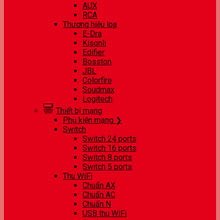
AUX
RCA
Thương hiệu loa
E-Dra
Kisonli
Edifier
Bosston
JBL
Colorfire
Soudmax
Logitech
Thiết bị mạng
Phụ kiện mạng ❯
Switch
Switch 24 ports
Switch 16 ports
Switch 8 ports
Switch 5 ports
Thu WiFi
Chuẩn AX
Chuẩn AC
Chuẩn N
USB thu WiFi