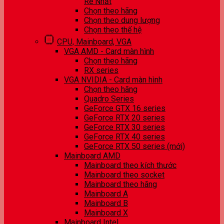
Rẻ Nhất
Chọn theo hãng
Chọn theo dung lượng
Chọn theo thế hệ
CPU, Mainboard, VGA
VGA AMD - Card màn hình
Chọn theo hãng
RX series
VGA NVIDIA - Card màn hình
Chọn theo hãng
Quadro Series
GeForce GTX 16 series
GeForce RTX 20 series
GeForce RTX 30 series
GeForce RTX 40 series
GeForce RTX 50 series (mới)
Mainboard AMD
Mainboard theo kích thước
Mainboard theo socket
Mainboard theo hãng
Mainboard A
Mainboard B
Mainboard X
Mainboard Intel