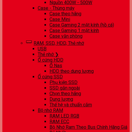
Nguồn 400W - 500W
Case - Thùng máy
Case theo hãng
Case Mini
Case Gaming 2 mặt kính (hồ cá)
Case Gaming 1 mặt kính
Case văn phòng
RAM, SSD, HDD, Thẻ nhớ
USB
Thẻ nhớ ❯
Ổ cứng HDD
Ổ Nas
HDD theo dung lượng
Ổ cứng SSD
Phụ kiện SSD
SSD gắn ngoài
Chọn theo hãng
Dung lượng
Thế hệ và chuẩn cắm
Bộ nhớ RAM
RAM LED RGB
RAM ECC
Bộ Nhớ Ram Theo Bus Chính Hãng Giá