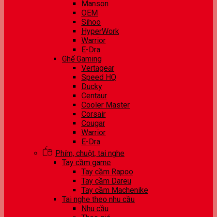
Manson
OEM
Sihoo
HyperWork
Warrior
E-Dra
Ghế Gaming
Vertagear
Speed HQ
Ducky
Centaur
Cooler Master
Corsair
Cougar
Warrior
E-Dra
Phím, chuột, tai nghe
Tay cầm game
Tay cầm Rapoo
Tay cầm Dareu
Tay cầm Machenike
Tai nghe theo nhu cầu
Nhu cầu