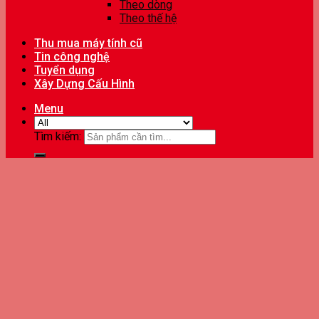
Theo dòng
Theo thế hệ
Thu mua máy tính cũ
Tin công nghệ
Tuyển dụng
Xây Dựng Cấu Hình
Menu
Tìm kiếm: