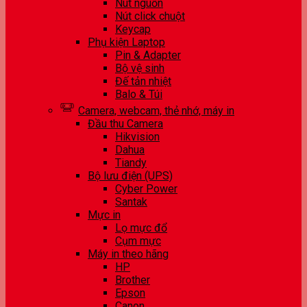
Nút nguồn
Nút click chuột
Keycap
Phụ kiện Laptop
Pin & Adapter
Bộ vệ sinh
Đế tản nhiệt
Balo & Túi
Camera, webcam, thẻ nhớ, máy in
Đầu thu Camera
Hikvision
Dahua
Tiandy
Bộ lưu điện (UPS)
Cyber Power
Santak
Mực in
Lọ mực đổ
Cụm mực
Máy in theo hãng
HP
Brother
Epson
Canon