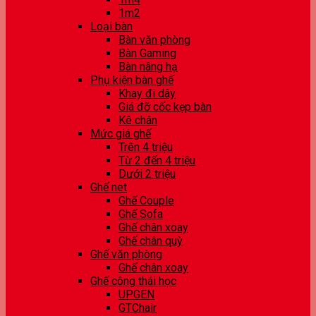
1m2
Loại bàn
Bàn văn phòng
Bàn Gaming
Bàn nâng hạ
Phụ kiện bàn ghế
Khay đi dây
Giá đỡ cốc kẹp bàn
Kê chân
Mức giá ghế
Trên 4 triệu
Từ 2 đến 4 triệu
Dưới 2 triệu
Ghế net
Ghế Couple
Ghế Sofa
Ghế chân xoay
Ghế chân quỳ
Ghế văn phòng
Ghế chân xoay
Ghế công thái học
UPGEN
GTChair