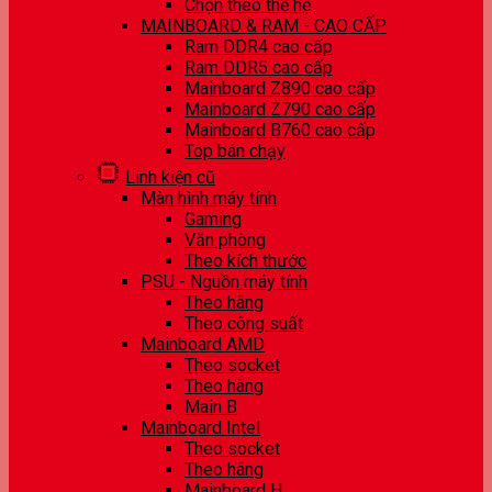
Chọn theo thế hệ
MAINBOARD & RAM - CAO CẤP
Ram DDR4 cao cấp
Ram DDR5 cao cấp
Mainboard Z890 cao cấp
Mainboard Z790 cao cấp
Mainboard B760 cao cấp
Top bán chạy
Linh kiện cũ
Màn hình máy tính
Gaming
Văn phòng
Theo kích thước
PSU - Nguồn máy tính
Theo hãng
Theo công suất
Mainboard AMD
Theo socket
Theo hãng
Main B
Mainboard Intel
Theo socket
Theo hãng
Mainboard H