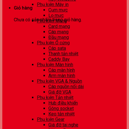
Phụ kiện Máy in
Giỏ hàng
Cụm mực
Lọ mực
Chưa có sản phẩm trong giỏ hàng.
Phụ kiện Mạng
Card mạng
Cáp mạng
Đầu mạng
Phụ kiện Ổ cứng
Cáp sata
Thanh tản nhiệt
Caddy Bay
Phụ kiện Màn hình
Cáp màn hình
Arm màn hình
Phụ kiện VGA & Nguồn
Cáp nguồn nối dài
Giá đỡ VGA
Phụ kiện Tản nhiệt
Hub điều khiển
Gông socket
Keo tản nhiệt
Phụ kiện Gear
Giá đỡ tai nghe