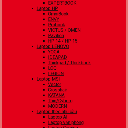
EXPERTBOOK
Laptop HP
OmniBook
ENVY
Probook
VICTUS / OMEN
Pavilion
HP 14 / HP 15
Laptop LENOVO
YOGA
IDEAPAD
Thinkpad / Thinkbook
LOQ
LEGION
Laptop MSI
Vector
Crosshair
KATANA
Thin/Cyborg
MODERN
Laptop theo nhu cầu
Laptop AI
Laptop văn phòng
Laptop Gaming