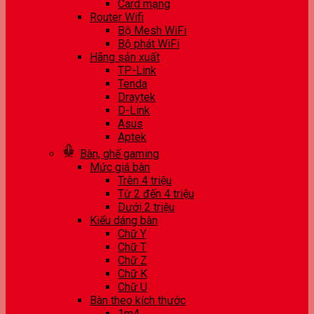
Card mạng
Router Wifi
Bộ Mesh WiFi
Bộ phát WiFi
Hãng sản xuất
TP-Link
Tenda
Draytek
D-Link
Asus
Aptek
Bàn, ghế gaming
Mức giá bàn
Trên 4 triệu
Từ 2 đến 4 triệu
Dưới 2 triệu
Kiểu dáng bàn
Chữ Y
Chữ T
Chữ Z
Chữ K
Chữ U
Bàn theo kích thước
1m4