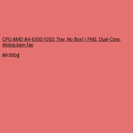
CPU AMD A4-6300 (QSD, Tray, No Box) | FM2, Dual-Core,
Không kèm fan
89.000
₫