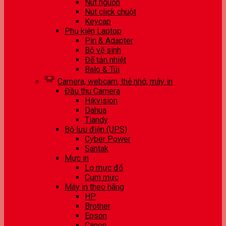
Nút nguồn
Nút click chuột
Keycap
Phụ kiện Laptop
Pin & Adapter
Bộ vệ sinh
Đế tản nhiệt
Balo & Túi
Camera, webcam, thẻ nhớ, máy in
Đầu thu Camera
Hikvision
Dahua
Tiandy
Bộ lưu điện (UPS)
Cyber Power
Santak
Mực in
Lọ mực đổ
Cụm mực
Máy in theo hãng
HP
Brother
Epson
Canon