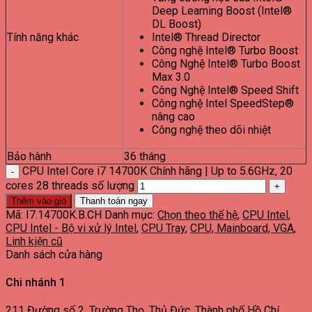
Deep Learning Boost (Intel®
DL Boost)
Tính năng khác
Intel® Thread Director
Công nghệ Intel® Turbo Boost
Công Nghệ Intel® Turbo Boost
Max 3.0
Công Nghệ Intel® Speed Shift
Công nghệ Intel SpeedStep®
nâng cao
Công nghệ theo dõi nhiệt
Bảo hành
36 tháng
CPU Intel Core i7 14700K Chính hãng | Up to 5.6GHz, 20
cores 28 threads số lượng
Thêm vào giỏ
Thanh toán ngay
Mã:
I7.14700K.B.CH
Danh mục:
Chọn theo thế hệ
,
CPU Intel
,
CPU Intel - Bộ vi xử lý Intel
,
CPU Tray
,
CPU, Mainboard, VGA
,
Linh kiện cũ
Danh sách cửa hàng
Chi nhánh 1
211 Đường số 2, Trường Thọ, Thủ Đức, Thành phố Hồ Chí