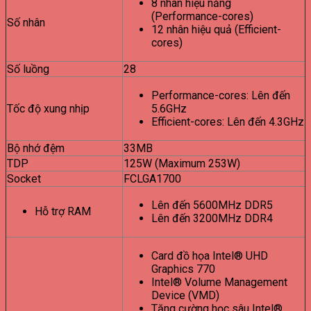
8 nhân hiệu năng
(Performance-cores)
Số nhân
12 nhân hiệu quả (Efficient-
cores)
Số luồng
28
Performance-cores: Lên đến
Tốc độ xung nhịp
5.6GHz
Efficient-cores: Lên đến 4.3GHz
Bộ nhớ đệm
33MB
TDP
125W (Maximum 253W)
Socket
FCLGA1700
Lên đến 5600MHz DDR5
Hỗ trợ RAM
Lên đến 3200MHz DDR4
Card đồ họa Intel® UHD
Graphics 770
Intel® Volume Management
Device (VMD)
Tăng cường học sâu Intel®