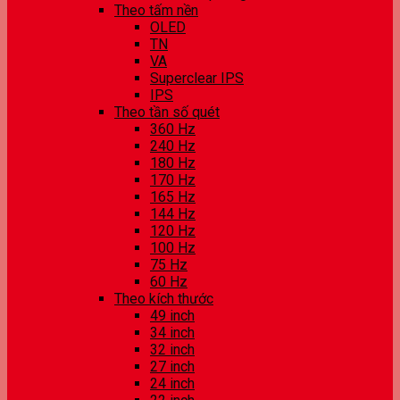
Theo tấm nền
OLED
TN
VA
Superclear IPS
IPS
Theo tần số quét
360 Hz
240 Hz
180 Hz
170 Hz
165 Hz
144 Hz
120 Hz
100 Hz
75 Hz
60 Hz
Theo kích thước
49 inch
34 inch
32 inch
27 inch
24 inch