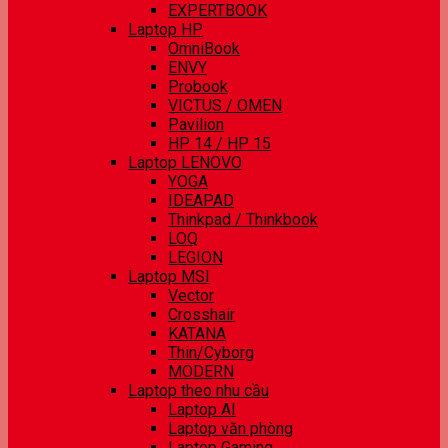
EXPERTBOOK
Laptop HP
OmniBook
ENVY
Probook
VICTUS / OMEN
Pavilion
HP 14 / HP 15
Laptop LENOVO
YOGA
IDEAPAD
Thinkpad / Thinkbook
LOQ
LEGION
Laptop MSI
Vector
Crosshair
KATANA
Thin/Cyborg
MODERN
Laptop theo nhu cầu
Laptop AI
Laptop văn phòng
Laptop Gaming