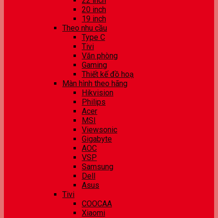
22 inch
20 inch
19 inch
Theo nhu cầu
Type C
Tivi
Văn phòng
Gaming
Thiết kế đồ hoạ
Màn hình theo hãng
Hikvision
Philips
Acer
MSI
Viewsonic
Gigabyte
AOC
VSP
Samsung
Dell
Asus
Tivi
COOCAA
Xiaomi