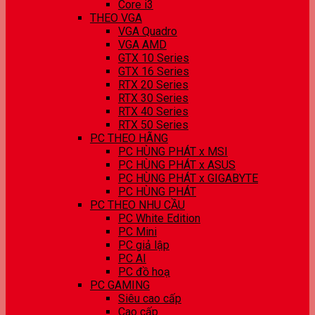
Core i3
THEO VGA
VGA Quadro
VGA AMD
GTX 10 Series
GTX 16 Series
RTX 20 Series
RTX 30 Series
RTX 40 Series
RTX 50 Series
PC THEO HÃNG
PC HÙNG PHÁT x MSI
PC HÙNG PHÁT x ASUS
PC HÙNG PHÁT x GIGABYTE
PC HÙNG PHÁT
PC THEO NHU CẦU
PC White Edition
PC Mini
PC giả lập
PC AI
PC đồ hoạ
PC GAMING
Siêu cao cấp
Cao cấp