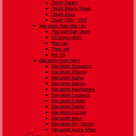
Chuột DareU
Chuột Attack Shark
Chuột Asus
Chuột VGN - VXE
Bàn phím theo nhu cầu
Phụ kiện bàn phím
Số lượng phím
Nhu cầu
Theo giá
Kết nối
Bàn phím theo hãng
Bàn phím Redragon
Bàn phím Xiberia
Bàn phím Razer
Bàn phím Rapoo
Bàn phím Machenike
Bàn phím Logitech
Bàn phím Fuhlen
Bàn phím DareU
Bàn phím Corsair
Bàn phím Akko
Bàn phím Dry Studio
Bàn phím Angry Miao