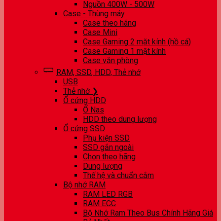
Nguồn 400W - 500W
Case - Thùng máy
Case theo hãng
Case Mini
Case Gaming 2 mặt kính (hồ cá)
Case Gaming 1 mặt kính
Case văn phòng
RAM, SSD, HDD, Thẻ nhớ
USB
Thẻ nhớ ❯
Ổ cứng HDD
Ổ Nas
HDD theo dung lượng
Ổ cứng SSD
Phụ kiện SSD
SSD gắn ngoài
Chọn theo hãng
Dung lượng
Thế hệ và chuẩn cắm
Bộ nhớ RAM
RAM LED RGB
RAM ECC
Bộ Nhớ Ram Theo Bus Chính Hãng Giá