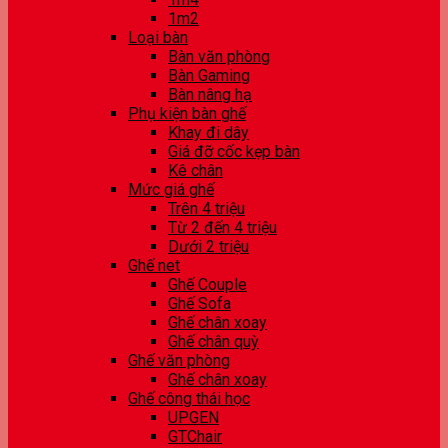
1m2
Loại bàn
Bàn văn phòng
Bàn Gaming
Bàn nâng hạ
Phụ kiện bàn ghế
Khay đi dây
Giá đỡ cốc kẹp bàn
Kê chân
Mức giá ghế
Trên 4 triệu
Từ 2 đến 4 triệu
Dưới 2 triệu
Ghế net
Ghế Couple
Ghế Sofa
Ghế chân xoay
Ghế chân quỳ
Ghế văn phòng
Ghế chân xoay
Ghế công thái học
UPGEN
GTChair