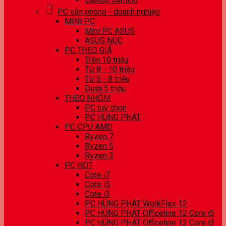
PC văn phòng - doanh nghiệp
MINI PC
Mini PC ASUS
ASUS NUC
PC THEO GIÁ
Trên 10 triệu
Từ 8 - 10 triệu
Từ 5 - 8 triệu
Dưới 5 triệu
THEO NHÓM
PC tuỳ chọn
PC HÙNG PHÁT
PC CPU AMD
Ryzen 7
Ryzen 5
Ryzen 3
PC HOT
Core i7
Core i5
Core i3
PC HÙNG PHÁT WorkFlex 12
PC HÙNG PHÁT Officeline 12 Core i5
PC HÙNG PHÁT Officeline 12 Core i3