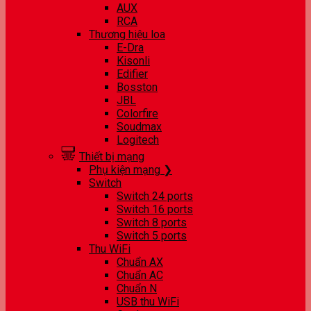
AUX
RCA
Thương hiệu loa
E-Dra
Kisonli
Edifier
Bosston
JBL
Colorfire
Soudmax
Logitech
Thiết bị mạng
Phụ kiện mạng ❯
Switch
Switch 24 ports
Switch 16 ports
Switch 8 ports
Switch 5 ports
Thu WiFi
Chuẩn AX
Chuẩn AC
Chuẩn N
USB thu WiFi