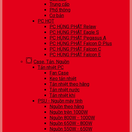
Trung cấp
Phổ thông
Cơ bản
PC HOT
PC HÙNG PHÁT Relaw
PC HÙNG PHÁT Eagle S
PC HÙNG PHÁT Pegasus A
PC HÙNG PHÁT Falcon D Plus
PC HÙNG PHÁT Falcon C
PC HÙNG PHÁT Falcon E
Case, Tản, Nguồn
Tản nhiệt PC
Fan Case
Keo tản nhiệt
Tản nhiệt theo hãng
Tản nhiệt nước
Tản nhiệt khí
PSU - Nguồn máy tính
Nguồn theo hãng
Nguồn trên 1000W
Nguồn 800W - 1000W
Nguồn 650W - 800W
Nguồn 550W - 650W