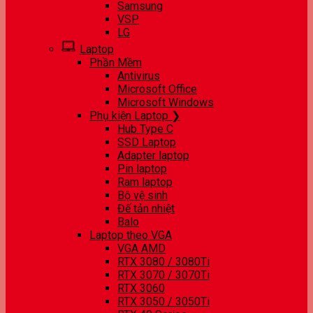
Samsung
VSP
LG
Laptop
Phần Mềm
Antivirus
Microsoft Office
Microsoft Windows
Phụ kiện Laptop ❯
Hub Type C
SSD Laptop
Adapter laptop
Pin laptop
Ram laptop
Bộ vệ sinh
Đế tản nhiệt
Balo
Laptop theo VGA
VGA AMD
RTX 3080 / 3080Ti
RTX 3070 / 3070Ti
RTX 3060
RTX 3050 / 3050Ti