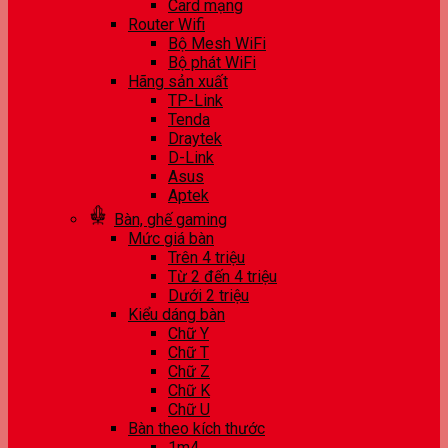
Card mạng
Router Wifi
Bộ Mesh WiFi
Bộ phát WiFi
Hãng sản xuất
TP-Link
Tenda
Draytek
D-Link
Asus
Aptek
Bàn, ghế gaming
Mức giá bàn
Trên 4 triệu
Từ 2 đến 4 triệu
Dưới 2 triệu
Kiểu dáng bàn
Chữ Y
Chữ T
Chữ Z
Chữ K
Chữ U
Bàn theo kích thước
1m4