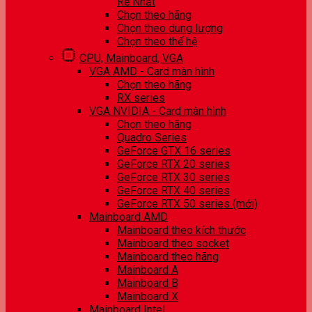
Rẻ Nhất
Chọn theo hãng
Chọn theo dung lượng
Chọn theo thế hệ
CPU, Mainboard, VGA
VGA AMD - Card màn hình
Chọn theo hãng
RX series
VGA NVIDIA - Card màn hình
Chọn theo hãng
Quadro Series
GeForce GTX 16 series
GeForce RTX 20 series
GeForce RTX 30 series
GeForce RTX 40 series
GeForce RTX 50 series (mới)
Mainboard AMD
Mainboard theo kích thước
Mainboard theo socket
Mainboard theo hãng
Mainboard A
Mainboard B
Mainboard X
Mainboard Intel