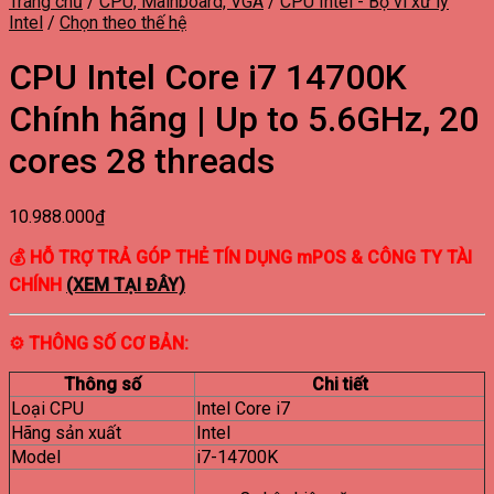
Trang chủ
/
CPU, Mainboard, VGA
/
CPU Intel - Bộ vi xử lý
Intel
/
Chọn theo thế hệ
CPU Intel Core i7 14700K
Chính hãng | Up to 5.6GHz, 20
cores 28 threads
10.988.000
₫
💰 HỖ TRỢ TRẢ GÓP THẺ TÍN DỤNG mPOS & CÔNG TY TÀI
CHÍNH
(XEM TẠI ĐÂY)
⚙ THÔNG SỐ CƠ BẢN:
Thông số
Chi tiết
Loại CPU
Intel Core i7
Hãng sản xuất
Intel
Model
i7-14700K