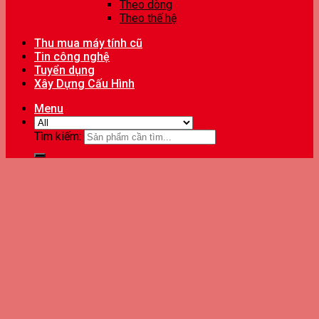
Theo dòng
Theo thế hệ
Thu mua máy tính cũ
Tin công nghệ
Tuyển dụng
Xây Dựng Cấu Hình
Menu
Tìm kiếm: