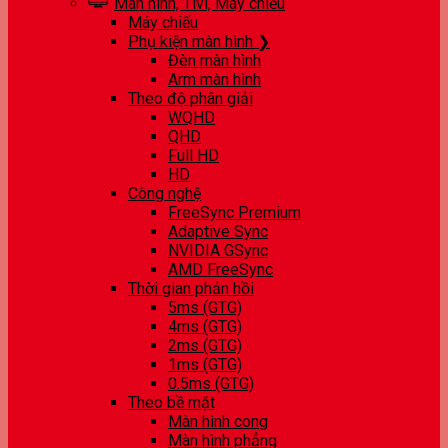
Màn hình, Tivi, Máy chiếu
Máy chiếu
Phụ kiện màn hình ❯
Đèn màn hình
Arm màn hình
Theo độ phân giải
WQHD
QHD
Full HD
HD
Công nghệ
FreeSync Premium
Adaptive Sync
NVIDIA GSync
AMD FreeSync
Thời gian phản hồi
5ms (GTG)
4ms (GTG)
2ms (GTG)
1ms (GTG)
0.5ms (GTG)
Theo bề mặt
Màn hình cong
Màn hình phẳng