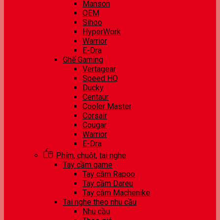
Manson
OEM
Sihoo
HyperWork
Warrior
E-Dra
Ghế Gaming
Vertagear
Speed HQ
Ducky
Centaur
Cooler Master
Corsair
Cougar
Warrior
E-Dra
Phím, chuột, tai nghe
Tay cầm game
Tay cầm Rapoo
Tay cầm Dareu
Tay cầm Machenike
Tai nghe theo nhu cầu
Nhu cầu