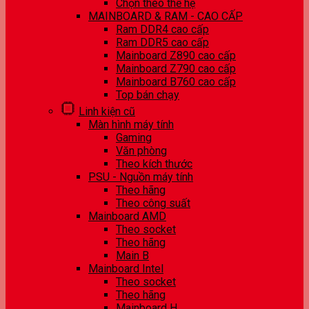
Chọn theo thế hệ
MAINBOARD & RAM - CAO CẤP
Ram DDR4 cao cấp
Ram DDR5 cao cấp
Mainboard Z890 cao cấp
Mainboard Z790 cao cấp
Mainboard B760 cao cấp
Top bán chạy
Linh kiện cũ
Màn hình máy tính
Gaming
Văn phòng
Theo kích thước
PSU - Nguồn máy tính
Theo hãng
Theo công suất
Mainboard AMD
Theo socket
Theo hãng
Main B
Mainboard Intel
Theo socket
Theo hãng
Mainboard H