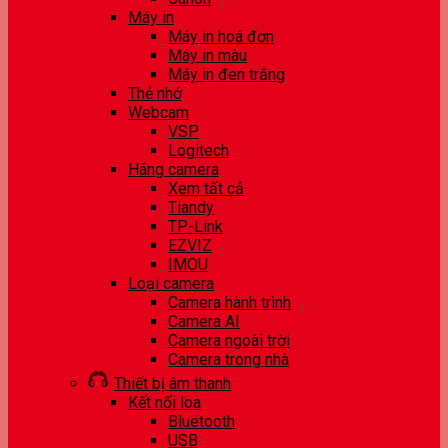
Máy in
Máy in hoá đơn
Máy in màu
Máy in đen trắng
Thẻ nhớ
Webcam
VSP
Logitech
Hãng camera
Xem tất cả
Tiandy
TP-Link
EZVIZ
IMOU
Loại camera
Camera hành trình
Camera AI
Camera ngoài trời
Camera trong nhà
Thiết bị âm thanh
Kết nối loa
Bluetooth
USB