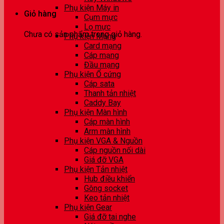
Phụ kiện Máy in
Giỏ hàng
Cụm mực
Lọ mực
Chưa có sản phẩm trong giỏ hàng.
Phụ kiện Mạng
Card mạng
Cáp mạng
Đầu mạng
Phụ kiện Ổ cứng
Cáp sata
Thanh tản nhiệt
Caddy Bay
Phụ kiện Màn hình
Cáp màn hình
Arm màn hình
Phụ kiện VGA & Nguồn
Cáp nguồn nối dài
Giá đỡ VGA
Phụ kiện Tản nhiệt
Hub điều khiển
Gông socket
Keo tản nhiệt
Phụ kiện Gear
Giá đỡ tai nghe