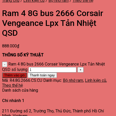
Trang chủ
/
Linh kiện cũ
/
Bộ nhớ ram
/
Theo thế hệ
Ram 4 8G bus 2666 Corsair
Vengeance Lpx Tản Nhiệt
QSD
888.000
₫
THÔNG SỐ KỸ THUẬT
Ram 4 8G bus 2666 Corsair Vengeance Lpx Tản Nhiệt
QSD số lượng
Thêm vào giỏ
Thanh toán ngay
Mã:
R4.8G.2666.CS.CU
Danh mục:
Bộ nhớ ram
,
Linh kiện cũ
,
Theo thế hệ
Danh sách cửa hàng
Chi nhánh 1
211 Đường số 2, Trường Thọ, Thủ Đức, Thành phố Hồ Chí
Minh, Vietnam