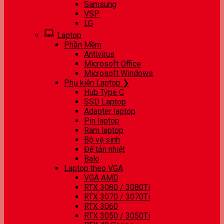
Samsung
VSP
LG
Laptop
Phần Mềm
Antivirus
Microsoft Office
Microsoft Windows
Phụ kiện Laptop ❯
Hub Type C
SSD Laptop
Adapter laptop
Pin laptop
Ram laptop
Bộ vệ sinh
Đế tản nhiệt
Balo
Laptop theo VGA
VGA AMD
RTX 3080 / 3080Ti
RTX 3070 / 3070Ti
RTX 3060
RTX 3050 / 3050Ti