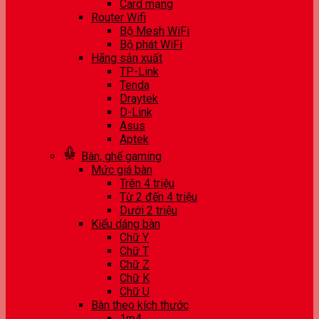
Card mạng
Router Wifi
Bộ Mesh WiFi
Bộ phát WiFi
Hãng sản xuất
TP-Link
Tenda
Draytek
D-Link
Asus
Aptek
Bàn, ghế gaming
Mức giá bàn
Trên 4 triệu
Từ 2 đến 4 triệu
Dưới 2 triệu
Kiểu dáng bàn
Chữ Y
Chữ T
Chữ Z
Chữ K
Chữ U
Bàn theo kích thước
1m4