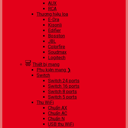
AUX
RCA
Thương hiệu loa
E-Dra
Kisonli
Edifier
Bosston
JBL
Colorfire
Soudmax
Logitech
Thiết bị mạng
Phụ kiện mạng ❯
Switch
Switch 24 ports
Switch 16 ports
Switch 8 ports
Switch 5 ports
Thu WiFi
Chuẩn AX
Chuẩn AC
Chuẩn N
USB thu WiFi