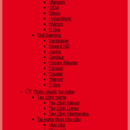
Manson
OEM
Sihoo
HyperWork
Warrior
E-Dra
Ghế Gaming
Vertagear
Speed HQ
Ducky
Centaur
Cooler Master
Corsair
Cougar
Warrior
E-Dra
Phím, chuột, tai nghe
Tay cầm game
Tay cầm Rapoo
Tay cầm Dareu
Tay cầm Machenike
Tai nghe theo nhu cầu
Nhu cầu