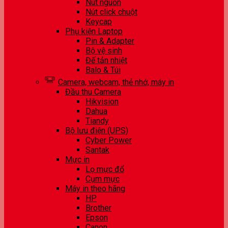
Nút nguồn
Nút click chuột
Keycap
Phụ kiện Laptop
Pin & Adapter
Bộ vệ sinh
Đế tản nhiệt
Balo & Túi
Camera, webcam, thẻ nhớ, máy in
Đầu thu Camera
Hikvision
Dahua
Tiandy
Bộ lưu điện (UPS)
Cyber Power
Santak
Mực in
Lọ mực đổ
Cụm mực
Máy in theo hãng
HP
Brother
Epson
Canon