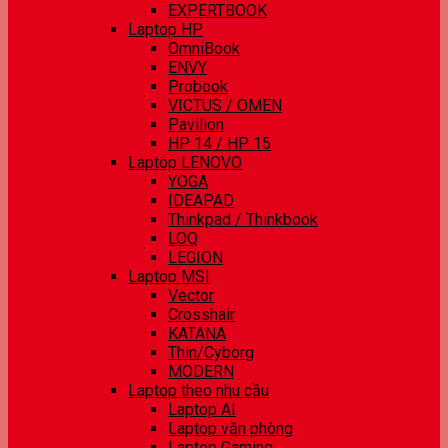
EXPERTBOOK
Laptop HP
OmniBook
ENVY
Probook
VICTUS / OMEN
Pavilion
HP 14 / HP 15
Laptop LENOVO
YOGA
IDEAPAD
Thinkpad / Thinkbook
LOQ
LEGION
Laptop MSI
Vector
Crosshair
KATANA
Thin/Cyborg
MODERN
Laptop theo nhu cầu
Laptop AI
Laptop văn phòng
Laptop Gaming