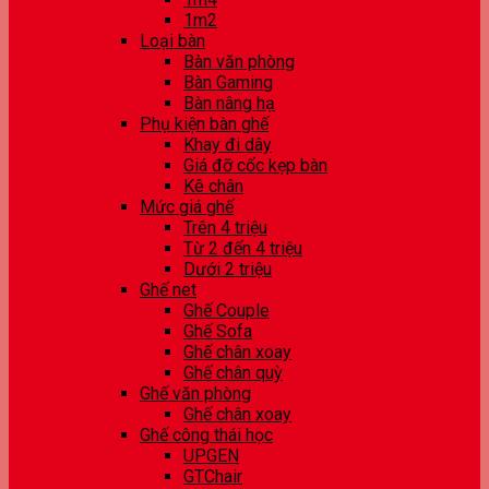
1m2
Loại bàn
Bàn văn phòng
Bàn Gaming
Bàn nâng hạ
Phụ kiện bàn ghế
Khay đi dây
Giá đỡ cốc kẹp bàn
Kê chân
Mức giá ghế
Trên 4 triệu
Từ 2 đến 4 triệu
Dưới 2 triệu
Ghế net
Ghế Couple
Ghế Sofa
Ghế chân xoay
Ghế chân quỳ
Ghế văn phòng
Ghế chân xoay
Ghế công thái học
UPGEN
GTChair