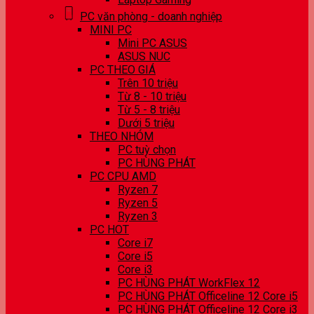
PC văn phòng - doanh nghiệp
MINI PC
Mini PC ASUS
ASUS NUC
PC THEO GIÁ
Trên 10 triệu
Từ 8 - 10 triệu
Từ 5 - 8 triệu
Dưới 5 triệu
THEO NHÓM
PC tuỳ chọn
PC HÙNG PHÁT
PC CPU AMD
Ryzen 7
Ryzen 5
Ryzen 3
PC HOT
Core i7
Core i5
Core i3
PC HÙNG PHÁT WorkFlex 12
PC HÙNG PHÁT Officeline 12 Core i5
PC HÙNG PHÁT Officeline 12 Core i3