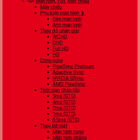
Màn hình, Tivi, Máy chiếu
Máy chiếu
Phụ kiện màn hình ❯
Đèn màn hình
Arm màn hình
Theo độ phân giải
WQHD
QHD
Full HD
HD
Công nghệ
FreeSync Premium
Adaptive Sync
NVIDIA GSync
AMD FreeSync
Thời gian phản hồi
5ms (GTG)
4ms (GTG)
2ms (GTG)
1ms (GTG)
0.5ms (GTG)
Theo bề mặt
Màn hình cong
Màn hình phẳng