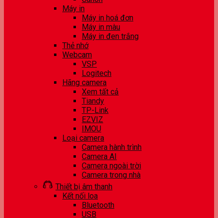
Máy in
Máy in hoá đơn
Máy in màu
Máy in đen trắng
Thẻ nhớ
Webcam
VSP
Logitech
Hãng camera
Xem tất cả
Tiandy
TP-Link
EZVIZ
IMOU
Loại camera
Camera hành trình
Camera AI
Camera ngoài trời
Camera trong nhà
Thiết bị âm thanh
Kết nối loa
Bluetooth
USB