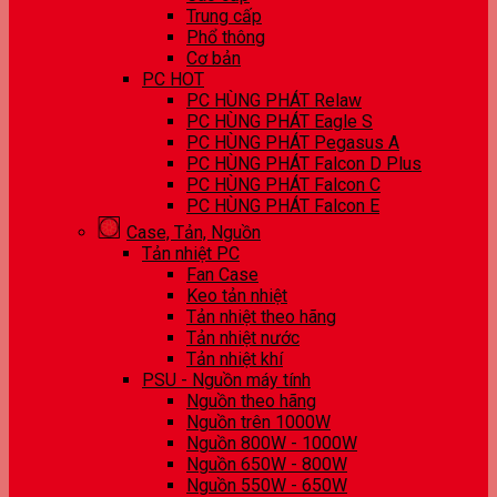
Trung cấp
Phổ thông
Cơ bản
PC HOT
PC HÙNG PHÁT Relaw
PC HÙNG PHÁT Eagle S
PC HÙNG PHÁT Pegasus A
PC HÙNG PHÁT Falcon D Plus
PC HÙNG PHÁT Falcon C
PC HÙNG PHÁT Falcon E
Case, Tản, Nguồn
Tản nhiệt PC
Fan Case
Keo tản nhiệt
Tản nhiệt theo hãng
Tản nhiệt nước
Tản nhiệt khí
PSU - Nguồn máy tính
Nguồn theo hãng
Nguồn trên 1000W
Nguồn 800W - 1000W
Nguồn 650W - 800W
Nguồn 550W - 650W