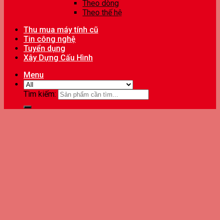
Theo dòng
Theo thế hệ
Thu mua máy tính cũ
Tin công nghệ
Tuyển dụng
Xây Dựng Cấu Hình
Menu
Tìm kiếm: