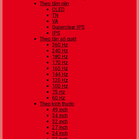
Theo tấm nền
OLED
TN
VA
Superclear IPS
IPS
Theo tần số quét
360 Hz
240 Hz
180 Hz
170 Hz
165 Hz
144 Hz
120 Hz
100 Hz
75 Hz
60 Hz
Theo kích thước
49 inch
34 inch
32 inch
27 inch
24 inch