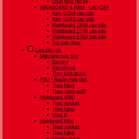
Chọn theo thế hệ
MAINBOARD & RAM - CAO CẤP
Ram DDR4 cao cấp
Ram DDR5 cao cấp
Mainboard Z890 cao cấp
Mainboard Z790 cao cấp
Mainboard B760 cao cấp
Top bán chạy
Linh kiện cũ
Màn hình máy tính
Gaming
Văn phòng
Theo kích thước
PSU - Nguồn máy tính
Theo hãng
Theo công suất
Mainboard AMD
Theo socket
Theo hãng
Main B
Mainboard Intel
Theo socket
Theo hãng
Mainboard H