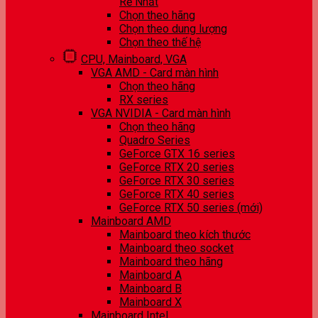
Rẻ Nhất
Chọn theo hãng
Chọn theo dung lượng
Chọn theo thế hệ
CPU, Mainboard, VGA
VGA AMD - Card màn hình
Chọn theo hãng
RX series
VGA NVIDIA - Card màn hình
Chọn theo hãng
Quadro Series
GeForce GTX 16 series
GeForce RTX 20 series
GeForce RTX 30 series
GeForce RTX 40 series
GeForce RTX 50 series (mới)
Mainboard AMD
Mainboard theo kích thước
Mainboard theo socket
Mainboard theo hãng
Mainboard A
Mainboard B
Mainboard X
Mainboard Intel