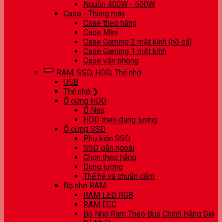
Nguồn 400W - 500W
Case - Thùng máy
Case theo hãng
Case Mini
Case Gaming 2 mặt kính (hồ cá)
Case Gaming 1 mặt kính
Case văn phòng
RAM, SSD, HDD, Thẻ nhớ
USB
Thẻ nhớ ❯
Ổ cứng HDD
Ổ Nas
HDD theo dung lượng
Ổ cứng SSD
Phụ kiện SSD
SSD gắn ngoài
Chọn theo hãng
Dung lượng
Thế hệ và chuẩn cắm
Bộ nhớ RAM
RAM LED RGB
RAM ECC
Bộ Nhớ Ram Theo Bus Chính Hãng Giá