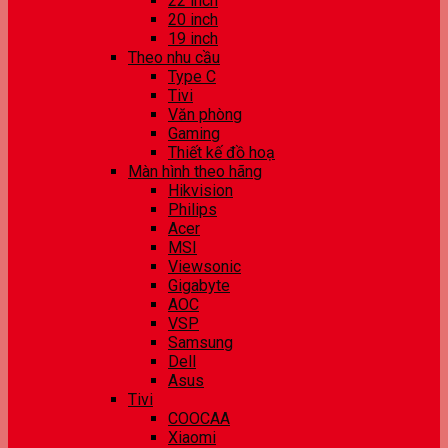
22 inch
20 inch
19 inch
Theo nhu cầu
Type C
Tivi
Văn phòng
Gaming
Thiết kế đồ hoạ
Màn hình theo hãng
Hikvision
Philips
Acer
MSI
Viewsonic
Gigabyte
AOC
VSP
Samsung
Dell
Asus
Tivi
COOCAA
Xiaomi