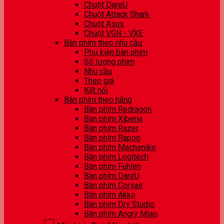
Chuột DareU
Chuột Attack Shark
Chuột Asus
Chuột VGN - VXE
Bàn phím theo nhu cầu
Phụ kiện bàn phím
Số lượng phím
Nhu cầu
Theo giá
Kết nối
Bàn phím theo hãng
Bàn phím Redragon
Bàn phím Xiberia
Bàn phím Razer
Bàn phím Rapoo
Bàn phím Machenike
Bàn phím Logitech
Bàn phím Fuhlen
Bàn phím DareU
Bàn phím Corsair
Bàn phím Akko
Bàn phím Dry Studio
Bàn phím Angry Miao