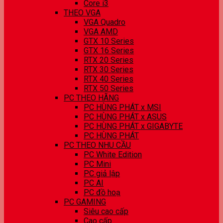
Core i3
THEO VGA
VGA Quadro
VGA AMD
GTX 10 Series
GTX 16 Series
RTX 20 Series
RTX 30 Series
RTX 40 Series
RTX 50 Series
PC THEO HÃNG
PC HÙNG PHÁT x MSI
PC HÙNG PHÁT x ASUS
PC HÙNG PHÁT x GIGABYTE
PC HÙNG PHÁT
PC THEO NHU CẦU
PC White Edition
PC Mini
PC giả lập
PC AI
PC đồ hoạ
PC GAMING
Siêu cao cấp
Cao cấp