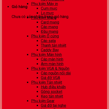
Phụ kiện Máy in
Giỏ hàng
Cụm mực
Lọ mực
Chưa có sản phẩm trong giỏ hàng.
Phụ kiện Mạng
Card mạng
Cáp mạng
Đầu mạng
Phụ kiện Ổ cứng
Cáp sata
Thanh tản nhiệt
Caddy Bay
Phụ kiện Màn hình
Cáp màn hình
Arm màn hình
Phụ kiện VGA & Nguồn
Cáp nguồn nối dài
Giá đỡ VGA
Phụ kiện Tản nhiệt
Hub điều khiển
Gông socket
Keo tản nhiệt
Phụ kiện Gear
Giá đỡ tai nghe