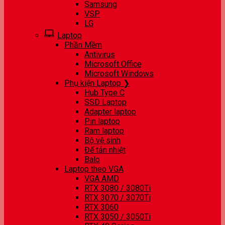
Samsung
VSP
LG
Laptop
Phần Mềm
Antivirus
Microsoft Office
Microsoft Windows
Phụ kiện Laptop ❯
Hub Type C
SSD Laptop
Adapter laptop
Pin laptop
Ram laptop
Bộ vệ sinh
Đế tản nhiệt
Balo
Laptop theo VGA
VGA AMD
RTX 3080 / 3080Ti
RTX 3070 / 3070Ti
RTX 3060
RTX 3050 / 3050Ti