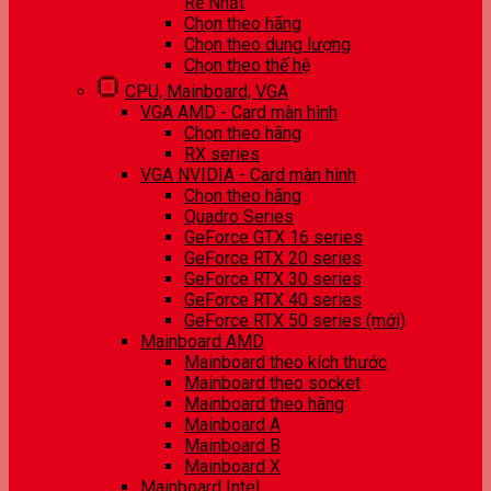
Rẻ Nhất
Chọn theo hãng
Chọn theo dung lượng
Chọn theo thế hệ
CPU, Mainboard, VGA
VGA AMD - Card màn hình
Chọn theo hãng
RX series
VGA NVIDIA - Card màn hình
Chọn theo hãng
Quadro Series
GeForce GTX 16 series
GeForce RTX 20 series
GeForce RTX 30 series
GeForce RTX 40 series
GeForce RTX 50 series (mới)
Mainboard AMD
Mainboard theo kích thước
Mainboard theo socket
Mainboard theo hãng
Mainboard A
Mainboard B
Mainboard X
Mainboard Intel