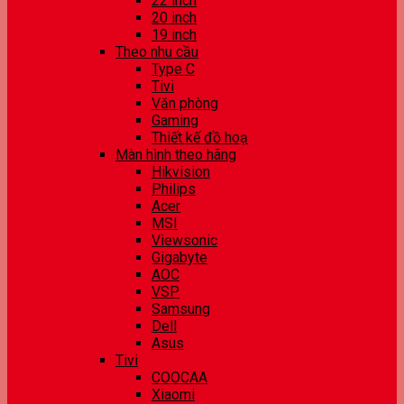
22 inch
20 inch
19 inch
Theo nhu cầu
Type C
Tivi
Văn phòng
Gaming
Thiết kế đồ hoạ
Màn hình theo hãng
Hikvision
Philips
Acer
MSI
Viewsonic
Gigabyte
AOC
VSP
Samsung
Dell
Asus
Tivi
COOCAA
Xiaomi