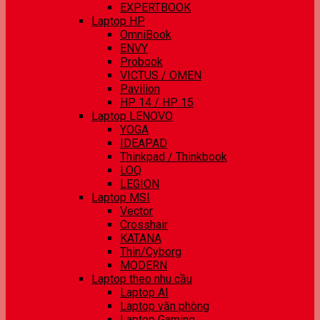
EXPERTBOOK
Laptop HP
OmniBook
ENVY
Probook
VICTUS / OMEN
Pavilion
HP 14 / HP 15
Laptop LENOVO
YOGA
IDEAPAD
Thinkpad / Thinkbook
LOQ
LEGION
Laptop MSI
Vector
Crosshair
KATANA
Thin/Cyborg
MODERN
Laptop theo nhu cầu
Laptop AI
Laptop văn phòng
Laptop Gaming