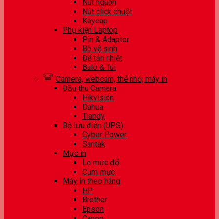
Nút nguồn
Nút click chuột
Keycap
Phụ kiện Laptop
Pin & Adapter
Bộ vệ sinh
Đế tản nhiệt
Balo & Túi
Camera, webcam, thẻ nhớ, máy in
Đầu thu Camera
Hikvision
Dahua
Tiandy
Bộ lưu điện (UPS)
Cyber Power
Santak
Mực in
Lọ mực đổ
Cụm mực
Máy in theo hãng
HP
Brother
Epson
Canon