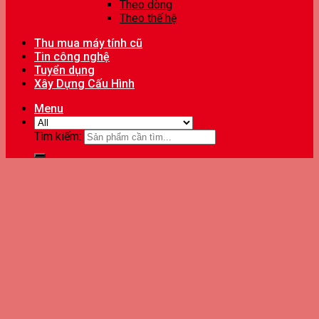
Theo dòng
Theo thế hệ
Thu mua máy tính cũ
Tin công nghệ
Tuyển dụng
Xây Dựng Cấu Hình
Menu
Tìm kiếm: