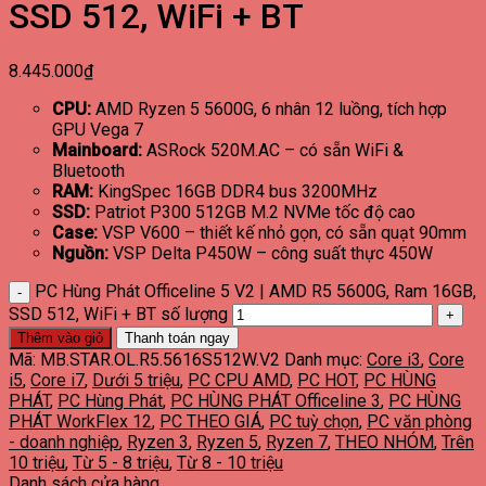
SSD 512, WiFi + BT
8.445.000
₫
CPU:
AMD Ryzen 5 5600G, 6 nhân 12 luồng, tích hợp
GPU Vega 7
Mainboard:
ASRock 520M.AC – có sẵn WiFi &
Bluetooth
RAM:
KingSpec 16GB DDR4 bus 3200MHz
SSD:
Patriot P300 512GB M.2 NVMe tốc độ cao
Case:
VSP V600 – thiết kế nhỏ gọn, có sẵn quạt 90mm
Nguồn:
VSP Delta P450W – công suất thực 450W
PC Hùng Phát Officeline 5 V2 | AMD R5 5600G, Ram 16GB,
SSD 512, WiFi + BT số lượng
Thêm vào giỏ
Thanh toán ngay
Mã:
MB.STAR.OL.R5.5616S512W.V2
Danh mục:
Core i3
,
Core
i5
,
Core i7
,
Dưới 5 triệu
,
PC CPU AMD
,
PC HOT
,
PC HÙNG
PHÁT
,
PC Hùng Phát
,
PC HÙNG PHÁT Officeline 3
,
PC HÙNG
PHÁT WorkFlex 12
,
PC THEO GIÁ
,
PC tuỳ chọn
,
PC văn phòng
- doanh nghiệp
,
Ryzen 3
,
Ryzen 5
,
Ryzen 7
,
THEO NHÓM
,
Trên
10 triệu
,
Từ 5 - 8 triệu
,
Từ 8 - 10 triệu
Danh sách cửa hàng