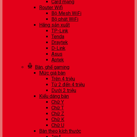
Card mạng
Router Wifi
Bộ Mesh WiFi
Bộ phát WiFi
Hãng sản xuất
TP-Link
Tenda
Draytek
D-Link
Asus
Aptek
Bàn, ghế gaming
Mức giá bàn
Trên 4 triệu
Từ 2 đến 4 triệu
Dưới 2 triệu
Kiểu dáng bàn
Chữ Y
Chữ T
Chữ Z
Chữ K
Chữ U
Bàn theo kích thước
1m4