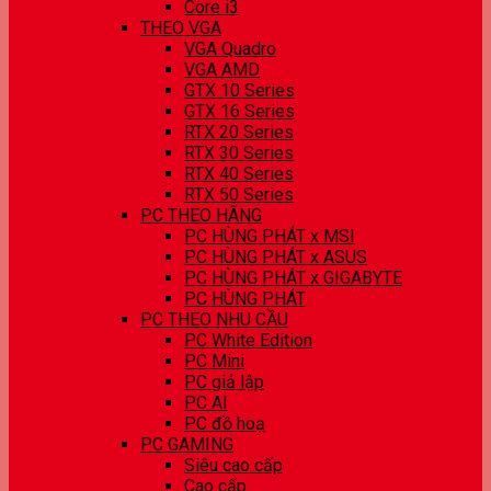
Core i3
THEO VGA
VGA Quadro
VGA AMD
GTX 10 Series
GTX 16 Series
RTX 20 Series
RTX 30 Series
RTX 40 Series
RTX 50 Series
PC THEO HÃNG
PC HÙNG PHÁT x MSI
PC HÙNG PHÁT x ASUS
PC HÙNG PHÁT x GIGABYTE
PC HÙNG PHÁT
PC THEO NHU CẦU
PC White Edition
PC Mini
PC giả lập
PC AI
PC đồ hoạ
PC GAMING
Siêu cao cấp
Cao cấp