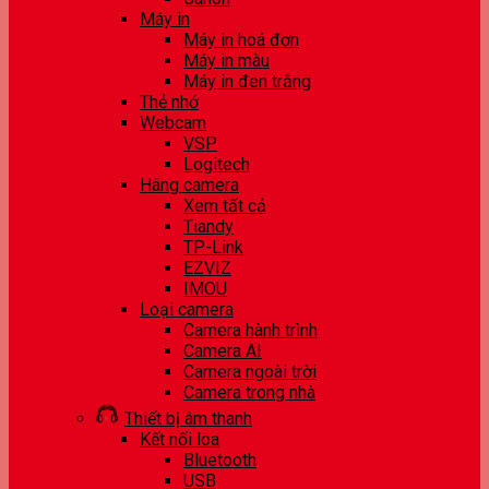
Máy in
Máy in hoá đơn
Máy in màu
Máy in đen trắng
Thẻ nhớ
Webcam
VSP
Logitech
Hãng camera
Xem tất cả
Tiandy
TP-Link
EZVIZ
IMOU
Loại camera
Camera hành trình
Camera AI
Camera ngoài trời
Camera trong nhà
Thiết bị âm thanh
Kết nối loa
Bluetooth
USB