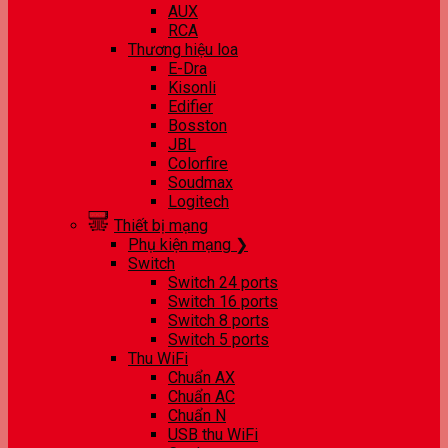
AUX
RCA
Thương hiệu loa
E-Dra
Kisonli
Edifier
Bosston
JBL
Colorfire
Soudmax
Logitech
Thiết bị mạng
Phụ kiện mạng ❯
Switch
Switch 24 ports
Switch 16 ports
Switch 8 ports
Switch 5 ports
Thu WiFi
Chuẩn AX
Chuẩn AC
Chuẩn N
USB thu WiFi