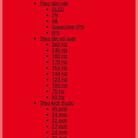
Theo tấm nền
OLED
TN
VA
Superclear IPS
IPS
Theo tần số quét
360 Hz
240 Hz
180 Hz
170 Hz
165 Hz
144 Hz
120 Hz
100 Hz
75 Hz
60 Hz
Theo kích thước
49 inch
34 inch
32 inch
27 inch
24 inch