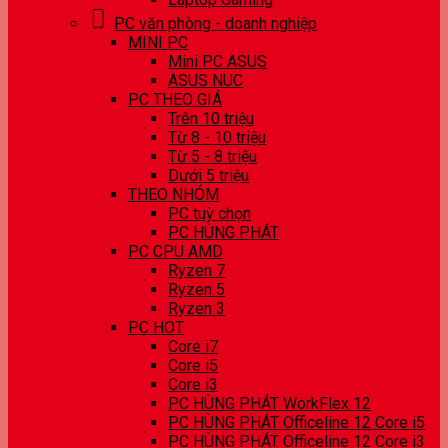
PC văn phòng - doanh nghiệp
MINI PC
Mini PC ASUS
ASUS NUC
PC THEO GIÁ
Trên 10 triệu
Từ 8 - 10 triệu
Từ 5 - 8 triệu
Dưới 5 triệu
THEO NHÓM
PC tuỳ chọn
PC HÙNG PHÁT
PC CPU AMD
Ryzen 7
Ryzen 5
Ryzen 3
PC HOT
Core i7
Core i5
Core i3
PC HÙNG PHÁT WorkFlex 12
PC HÙNG PHÁT Officeline 12 Core i5
PC HÙNG PHÁT Officeline 12 Core i3