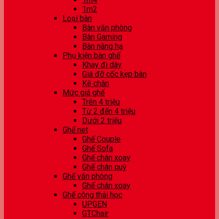
1m2
Loại bàn
Bàn văn phòng
Bàn Gaming
Bàn nâng hạ
Phụ kiện bàn ghế
Khay đi dây
Giá đỡ cốc kẹp bàn
Kê chân
Mức giá ghế
Trên 4 triệu
Từ 2 đến 4 triệu
Dưới 2 triệu
Ghế net
Ghế Couple
Ghế Sofa
Ghế chân xoay
Ghế chân quỳ
Ghế văn phòng
Ghế chân xoay
Ghế công thái học
UPGEN
GTChair