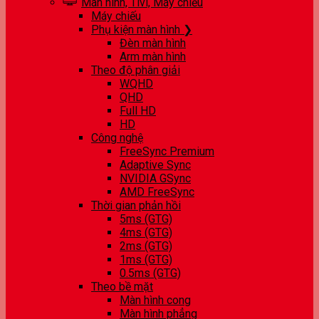
Màn hình, Tivi, Máy chiếu
Máy chiếu
Phụ kiện màn hình ❯
Đèn màn hình
Arm màn hình
Theo độ phân giải
WQHD
QHD
Full HD
HD
Công nghệ
FreeSync Premium
Adaptive Sync
NVIDIA GSync
AMD FreeSync
Thời gian phản hồi
5ms (GTG)
4ms (GTG)
2ms (GTG)
1ms (GTG)
0.5ms (GTG)
Theo bề mặt
Màn hình cong
Màn hình phẳng