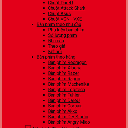
Chuột DareU
Chuột Attack Shark
Chuột Asus
Chuột VGN - VXE
Bàn phím theo nhu cầu
Phụ kiện bàn phím
Số lượng phím
Nhu cầu
Theo giá
Kết nối
Bàn phím theo hãng
Bàn phím Redragon
Bàn phím Xiberia
Bàn phím Razer
Bàn phím Rapoo
Bàn phím Machenike
Bàn phím Logitech
Bàn phím Fuhlen
Bàn phím DareU
Bàn phím Corsair
Bàn phím Akko
Bàn phím Dry Studio
Bàn phím Angry Miao