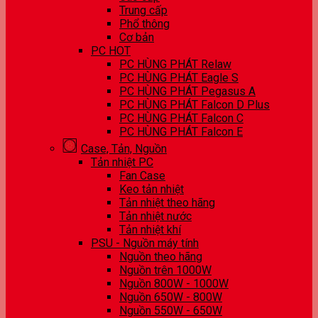
Trung cấp
Phổ thông
Cơ bản
PC HOT
PC HÙNG PHÁT Relaw
PC HÙNG PHÁT Eagle S
PC HÙNG PHÁT Pegasus A
PC HÙNG PHÁT Falcon D Plus
PC HÙNG PHÁT Falcon C
PC HÙNG PHÁT Falcon E
Case, Tản, Nguồn
Tản nhiệt PC
Fan Case
Keo tản nhiệt
Tản nhiệt theo hãng
Tản nhiệt nước
Tản nhiệt khí
PSU - Nguồn máy tính
Nguồn theo hãng
Nguồn trên 1000W
Nguồn 800W - 1000W
Nguồn 650W - 800W
Nguồn 550W - 650W