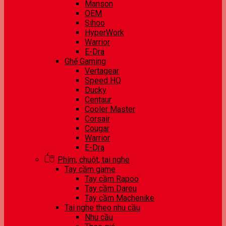
Manson
OEM
Sihoo
HyperWork
Warrior
E-Dra
Ghế Gaming
Vertagear
Speed HQ
Ducky
Centaur
Cooler Master
Corsair
Cougar
Warrior
E-Dra
Phím, chuột, tai nghe
Tay cầm game
Tay cầm Rapoo
Tay cầm Dareu
Tay cầm Machenike
Tai nghe theo nhu cầu
Nhu cầu