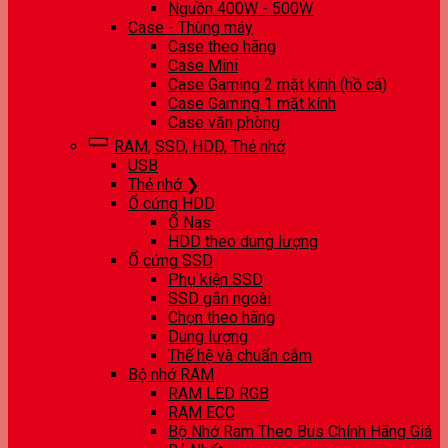
Nguồn 400W - 500W
Case - Thùng máy
Case theo hãng
Case Mini
Case Gaming 2 mặt kính (hồ cá)
Case Gaming 1 mặt kính
Case văn phòng
RAM, SSD, HDD, Thẻ nhớ
USB
Thẻ nhớ ❯
Ổ cứng HDD
Ổ Nas
HDD theo dung lượng
Ổ cứng SSD
Phụ kiện SSD
SSD gắn ngoài
Chọn theo hãng
Dung lượng
Thế hệ và chuẩn cắm
Bộ nhớ RAM
RAM LED RGB
RAM ECC
Bộ Nhớ Ram Theo Bus Chính Hãng Giá