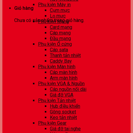
Phụ kiện Máy in
Giỏ hàng
Cụm mực
Lọ mực
Chưa có sản phẩm trong giỏ hàng.
Phụ kiện Mạng
Card mạng
Cáp mạng
Đầu mạng
Phụ kiện Ổ cứng
Cáp sata
Thanh tản nhiệt
Caddy Bay
Phụ kiện Màn hình
Cáp màn hình
Arm màn hình
Phụ kiện VGA & Nguồn
Cáp nguồn nối dài
Giá đỡ VGA
Phụ kiện Tản nhiệt
Hub điều khiển
Gông socket
Keo tản nhiệt
Phụ kiện Gear
Giá đỡ tai nghe