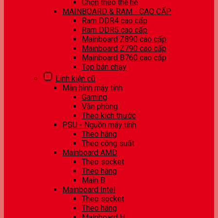
Chọn theo thế hệ
MAINBOARD & RAM - CAO CẤP
Ram DDR4 cao cấp
Ram DDR5 cao cấp
Mainboard Z890 cao cấp
Mainboard Z790 cao cấp
Mainboard B760 cao cấp
Top bán chạy
Linh kiện cũ
Màn hình máy tính
Gaming
Văn phòng
Theo kích thước
PSU - Nguồn máy tính
Theo hãng
Theo công suất
Mainboard AMD
Theo socket
Theo hãng
Main B
Mainboard Intel
Theo socket
Theo hãng
Mainboard H