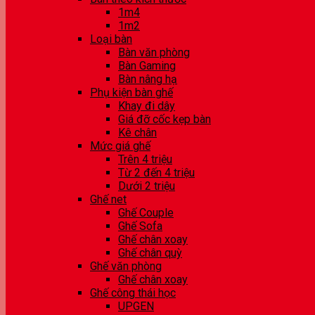
1m4
1m2
Loại bàn
Bàn văn phòng
Bàn Gaming
Bàn nâng hạ
Phụ kiện bàn ghế
Khay đi dây
Giá đỡ cốc kẹp bàn
Kê chân
Mức giá ghế
Trên 4 triệu
Từ 2 đến 4 triệu
Dưới 2 triệu
Ghế net
Ghế Couple
Ghế Sofa
Ghế chân xoay
Ghế chân quỳ
Ghế văn phòng
Ghế chân xoay
Ghế công thái học
UPGEN