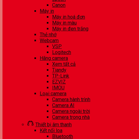
Canon
Máy in
Máy in hoá đơn
Máy in màu
Máy in đen trắng
Thẻ nhớ
Webcam
VSP
Logitech
Hãng camera
Xem tất cả
Tiandy
TP-Link
EZVIZ
IMOU
Loại camera
Camera hành trình
Camera AI
Camera ngoài trời
Camera trong nhà
Thiết bị âm thanh
Kết nối loa
Bluetooth