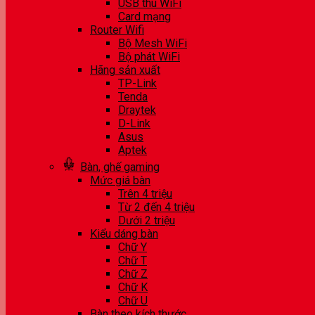
USB thu WiFi
Card mạng
Router Wifi
Bộ Mesh WiFi
Bộ phát WiFi
Hãng sản xuất
TP-Link
Tenda
Draytek
D-Link
Asus
Aptek
Bàn, ghế gaming
Mức giá bàn
Trên 4 triệu
Từ 2 đến 4 triệu
Dưới 2 triệu
Kiểu dáng bàn
Chữ Y
Chữ T
Chữ Z
Chữ K
Chữ U
Bàn theo kích thước