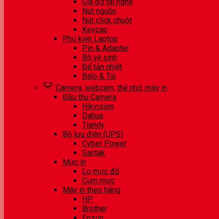
Giá đỡ tai nghe
Nút nguồn
Nút click chuột
Keycap
Phụ kiện Laptop
Pin & Adapter
Bộ vệ sinh
Đế tản nhiệt
Balo & Túi
Camera, webcam, thẻ nhớ, máy in
Đầu thu Camera
Hikvision
Dahua
Tiandy
Bộ lưu điện (UPS)
Cyber Power
Santak
Mực in
Lọ mực đổ
Cụm mực
Máy in theo hãng
HP
Brother
Epson