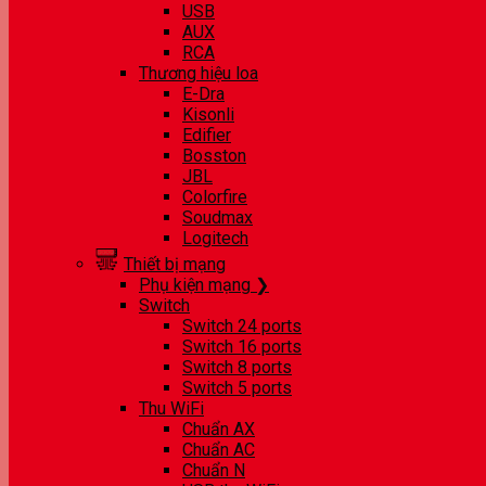
USB
AUX
RCA
Thương hiệu loa
E-Dra
Kisonli
Edifier
Bosston
JBL
Colorfire
Soudmax
Logitech
Thiết bị mạng
Phụ kiện mạng ❯
Switch
Switch 24 ports
Switch 16 ports
Switch 8 ports
Switch 5 ports
Thu WiFi
Chuẩn AX
Chuẩn AC
Chuẩn N