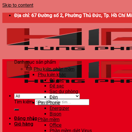
Skip to content
Địa chỉ: 67 Đường số 2, Phường Thủ Đức, Tp. Hồ Chí M
Danh mục sản phẩm
Phụ kiện, phần mềm
Phụ kiện khác
Củ sạc
Đế sạc
Sạc dự phòng
Đèn
Tìm kiếm:
Pin iPhone
Energizer
Bison
Đăng nhập
Phần mềm
Giỏ hàng
Office
Phần mềm diệt Virus