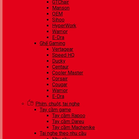
GTChair
Manson
OEM
Sihoo
HyperWork
Warrior
E-Dra
Ghế Gaming
Vertagear
Speed HQ
Ducky
Centaur
Cooler Master
Corsair
Cougar
Warrior
E-Dra
Phím, chuột, tai nghe
Tay cầm game
Tay cầm Rapoo
Tay cầm Dareu
Tay cầm Machenike
Tai nghe theo nhu cầu