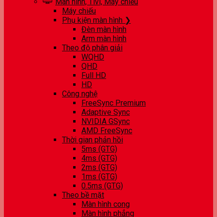
Màn hình, Tivi, Máy chiếu
Máy chiếu
Phụ kiện màn hình ❯
Đèn màn hình
Arm màn hình
Theo độ phân giải
WQHD
QHD
Full HD
HD
Công nghệ
FreeSync Premium
Adaptive Sync
NVIDIA GSync
AMD FreeSync
Thời gian phản hồi
5ms (GTG)
4ms (GTG)
2ms (GTG)
1ms (GTG)
0.5ms (GTG)
Theo bề mặt
Màn hình cong
Màn hình phẳng