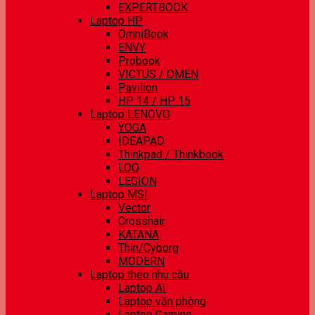
EXPERTBOOK
Laptop HP
OmniBook
ENVY
Probook
VICTUS / OMEN
Pavilion
HP 14 / HP 15
Laptop LENOVO
YOGA
IDEAPAD
Thinkpad / Thinkbook
LOQ
LEGION
Laptop MSI
Vector
Crosshair
KATANA
Thin/Cyborg
MODERN
Laptop theo nhu cầu
Laptop AI
Laptop văn phòng
Laptop Gaming