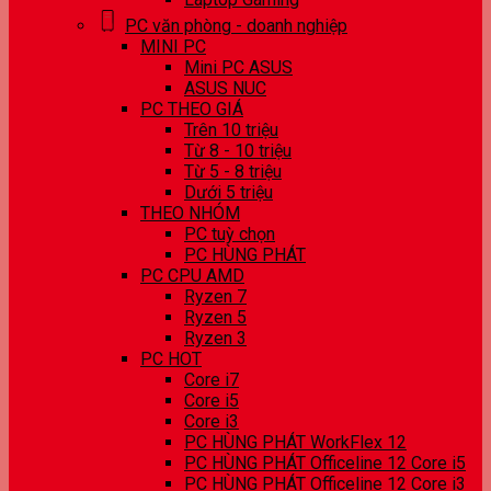
PC văn phòng - doanh nghiệp
MINI PC
Mini PC ASUS
ASUS NUC
PC THEO GIÁ
Trên 10 triệu
Từ 8 - 10 triệu
Từ 5 - 8 triệu
Dưới 5 triệu
THEO NHÓM
PC tuỳ chọn
PC HÙNG PHÁT
PC CPU AMD
Ryzen 7
Ryzen 5
Ryzen 3
PC HOT
Core i7
Core i5
Core i3
PC HÙNG PHÁT WorkFlex 12
PC HÙNG PHÁT Officeline 12 Core i5
PC HÙNG PHÁT Officeline 12 Core i3