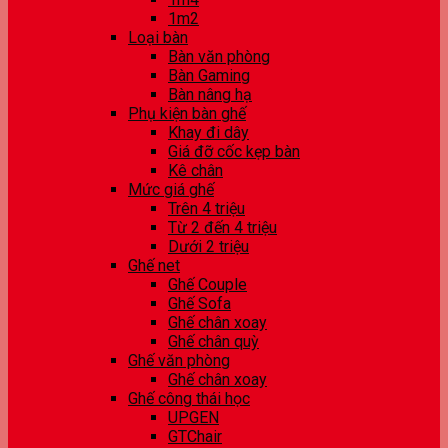
1m2
Loại bàn
Bàn văn phòng
Bàn Gaming
Bàn nâng hạ
Phụ kiện bàn ghế
Khay đi dây
Giá đỡ cốc kẹp bàn
Kê chân
Mức giá ghế
Trên 4 triệu
Từ 2 đến 4 triệu
Dưới 2 triệu
Ghế net
Ghế Couple
Ghế Sofa
Ghế chân xoay
Ghế chân quỳ
Ghế văn phòng
Ghế chân xoay
Ghế công thái học
UPGEN
GTChair