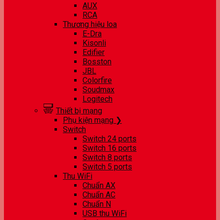
AUX
RCA
Thương hiệu loa
E-Dra
Kisonli
Edifier
Bosston
JBL
Colorfire
Soudmax
Logitech
Thiết bị mạng
Phụ kiện mạng ❯
Switch
Switch 24 ports
Switch 16 ports
Switch 8 ports
Switch 5 ports
Thu WiFi
Chuẩn AX
Chuẩn AC
Chuẩn N
USB thu WiFi