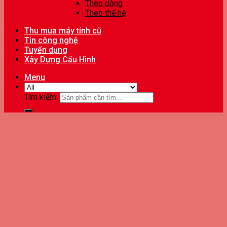
Theo dòng
Theo thế hệ
Thu mua máy tính cũ
Tin công nghệ
Tuyển dụng
Xây Dựng Cấu Hình
Menu
Tìm kiếm: