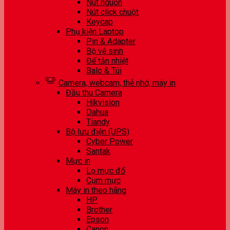
Nút nguồn
Nút click chuột
Keycap
Phụ kiện Laptop
Pin & Adapter
Bộ vệ sinh
Đế tản nhiệt
Balo & Túi
Camera, webcam, thẻ nhớ, máy in
Đầu thu Camera
Hikvision
Dahua
Tiandy
Bộ lưu điện (UPS)
Cyber Power
Santak
Mực in
Lọ mực đổ
Cụm mực
Máy in theo hãng
HP
Brother
Epson
Canon