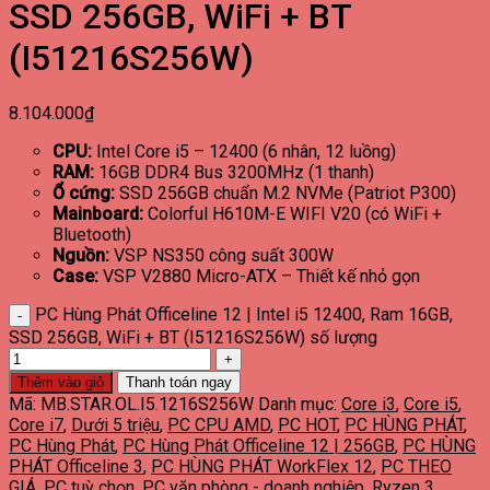
SSD 256GB, WiFi + BT
(I51216S256W)
8.104.000
₫
CPU:
Intel Core i5 – 12400 (6 nhân, 12 luồng)
RAM:
16GB DDR4 Bus 3200MHz (1 thanh)
Ổ cứng:
SSD 256GB chuẩn M.2 NVMe (Patriot P300)
Mainboard:
Colorful H610M-E WIFI V20 (có WiFi +
Bluetooth)
Nguồn:
VSP NS350 công suất 300W
Case:
VSP V2880 Micro-ATX – Thiết kế nhỏ gọn
PC Hùng Phát Officeline 12 | Intel i5 12400, Ram 16GB,
SSD 256GB, WiFi + BT (I51216S256W) số lượng
Thêm vào giỏ
Thanh toán ngay
Mã:
MB.STAR.OL.I5.1216S256W
Danh mục:
Core i3
,
Core i5
,
Core i7
,
Dưới 5 triệu
,
PC CPU AMD
,
PC HOT
,
PC HÙNG PHÁT
,
PC Hùng Phát
,
PC Hùng Phát Officeline 12 | 256GB
,
PC HÙNG
PHÁT Officeline 3
,
PC HÙNG PHÁT WorkFlex 12
,
PC THEO
GIÁ
,
PC tuỳ chọn
,
PC văn phòng - doanh nghiệp
,
Ryzen 3
,