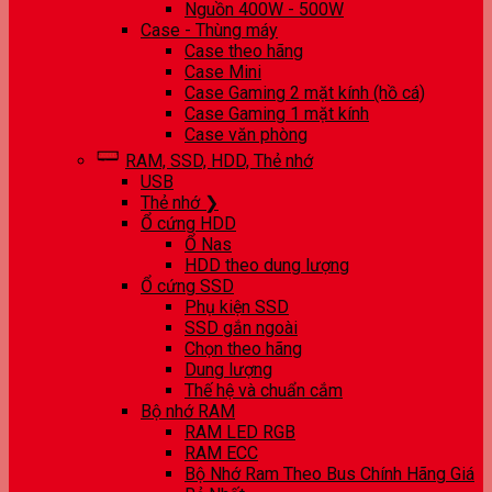
Nguồn 400W - 500W
Case - Thùng máy
Case theo hãng
Case Mini
Case Gaming 2 mặt kính (hồ cá)
Case Gaming 1 mặt kính
Case văn phòng
RAM, SSD, HDD, Thẻ nhớ
USB
Thẻ nhớ ❯
Ổ cứng HDD
Ổ Nas
HDD theo dung lượng
Ổ cứng SSD
Phụ kiện SSD
SSD gắn ngoài
Chọn theo hãng
Dung lượng
Thế hệ và chuẩn cắm
Bộ nhớ RAM
RAM LED RGB
RAM ECC
Bộ Nhớ Ram Theo Bus Chính Hãng Giá