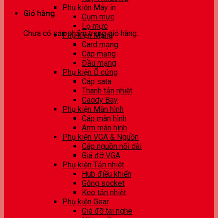
Phụ kiện Máy in
Giỏ hàng
Cụm mực
Lọ mực
Chưa có sản phẩm trong giỏ hàng.
Phụ kiện Mạng
Card mạng
Cáp mạng
Đầu mạng
Phụ kiện Ổ cứng
Cáp sata
Thanh tản nhiệt
Caddy Bay
Phụ kiện Màn hình
Cáp màn hình
Arm màn hình
Phụ kiện VGA & Nguồn
Cáp nguồn nối dài
Giá đỡ VGA
Phụ kiện Tản nhiệt
Hub điều khiển
Gông socket
Keo tản nhiệt
Phụ kiện Gear
Giá đỡ tai nghe