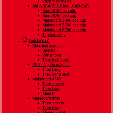
Chọn theo thế hệ
MAINBOARD & RAM - CAO CẤP
Ram DDR4 cao cấp
Ram DDR5 cao cấp
Mainboard Z890 cao cấp
Mainboard Z790 cao cấp
Mainboard B760 cao cấp
Top bán chạy
Linh kiện cũ
Màn hình máy tính
Gaming
Văn phòng
Theo kích thước
PSU - Nguồn máy tính
Theo hãng
Theo công suất
Mainboard AMD
Theo socket
Theo hãng
Main B
Mainboard Intel
Theo socket
Theo hãng
Mainboard H