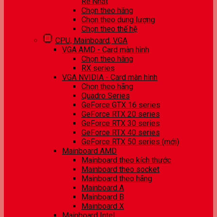
Rẻ Nhất
Chọn theo hãng
Chọn theo dung lượng
Chọn theo thế hệ
CPU, Mainboard, VGA
VGA AMD - Card màn hình
Chọn theo hãng
RX series
VGA NVIDIA - Card màn hình
Chọn theo hãng
Quadro Series
GeForce GTX 16 series
GeForce RTX 20 series
GeForce RTX 30 series
GeForce RTX 40 series
GeForce RTX 50 series (mới)
Mainboard AMD
Mainboard theo kích thước
Mainboard theo socket
Mainboard theo hãng
Mainboard A
Mainboard B
Mainboard X
Mainboard Intel