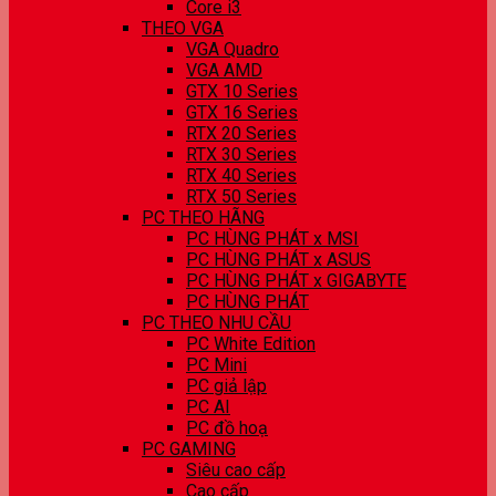
Core i3
THEO VGA
VGA Quadro
VGA AMD
GTX 10 Series
GTX 16 Series
RTX 20 Series
RTX 30 Series
RTX 40 Series
RTX 50 Series
PC THEO HÃNG
PC HÙNG PHÁT x MSI
PC HÙNG PHÁT x ASUS
PC HÙNG PHÁT x GIGABYTE
PC HÙNG PHÁT
PC THEO NHU CẦU
PC White Edition
PC Mini
PC giả lập
PC AI
PC đồ hoạ
PC GAMING
Siêu cao cấp
Cao cấp