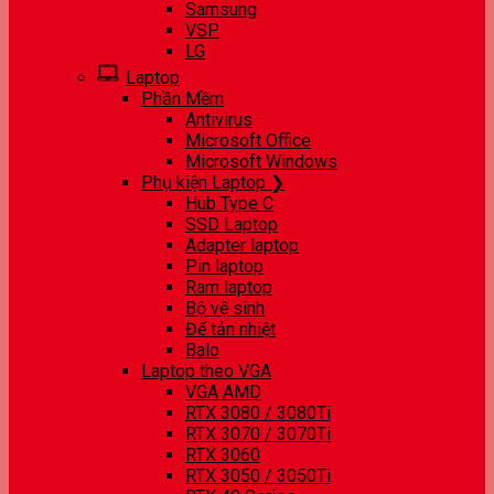
Samsung
VSP
LG
Laptop
Phần Mềm
Antivirus
Microsoft Office
Microsoft Windows
Phụ kiện Laptop ❯
Hub Type C
SSD Laptop
Adapter laptop
Pin laptop
Ram laptop
Bộ vệ sinh
Đế tản nhiệt
Balo
Laptop theo VGA
VGA AMD
RTX 3080 / 3080Ti
RTX 3070 / 3070Ti
RTX 3060
RTX 3050 / 3050Ti