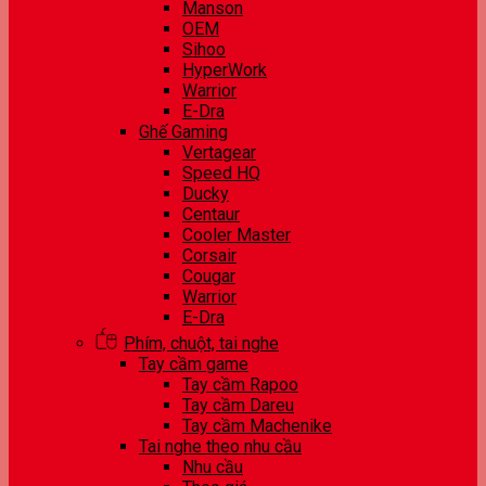
Manson
OEM
Sihoo
HyperWork
Warrior
E-Dra
Ghế Gaming
Vertagear
Speed HQ
Ducky
Centaur
Cooler Master
Corsair
Cougar
Warrior
E-Dra
Phím, chuột, tai nghe
Tay cầm game
Tay cầm Rapoo
Tay cầm Dareu
Tay cầm Machenike
Tai nghe theo nhu cầu
Nhu cầu