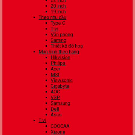
22 inch
20 inch
19 inch
Theo nhu cầu
Type C
Tivi
Văn phòng
Gaming
Thiết kế đồ hoạ
Màn hình theo hãng
Hikvision
Philips
Acer
MSI
Viewsonic
Gigabyte
AOC
VSP
Samsung
Dell
Asus
Tivi
COOCAA
Xiaomi