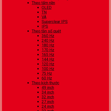
Theo tấm nền
OLED
TN
VA
Superclear IPS
IPS
Theo tần số quét
360 Hz
240 Hz
180 Hz
170 Hz
165 Hz
144 Hz
120 Hz
100 Hz
75 Hz
60 Hz
Theo kích thước
49 inch
34 inch
32 inch
27 inch
24 inch