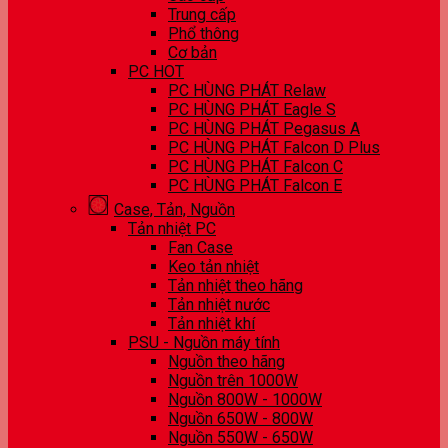
Trung cấp
Phổ thông
Cơ bản
PC HOT
PC HÙNG PHÁT Relaw
PC HÙNG PHÁT Eagle S
PC HÙNG PHÁT Pegasus A
PC HÙNG PHÁT Falcon D Plus
PC HÙNG PHÁT Falcon C
PC HÙNG PHÁT Falcon E
Case, Tản, Nguồn
Tản nhiệt PC
Fan Case
Keo tản nhiệt
Tản nhiệt theo hãng
Tản nhiệt nước
Tản nhiệt khí
PSU - Nguồn máy tính
Nguồn theo hãng
Nguồn trên 1000W
Nguồn 800W - 1000W
Nguồn 650W - 800W
Nguồn 550W - 650W