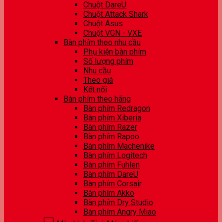
Chuột DareU
Chuột Attack Shark
Chuột Asus
Chuột VGN - VXE
Bàn phím theo nhu cầu
Phụ kiện bàn phím
Số lượng phím
Nhu cầu
Theo giá
Kết nối
Bàn phím theo hãng
Bàn phím Redragon
Bàn phím Xiberia
Bàn phím Razer
Bàn phím Rapoo
Bàn phím Machenike
Bàn phím Logitech
Bàn phím Fuhlen
Bàn phím DareU
Bàn phím Corsair
Bàn phím Akko
Bàn phím Dry Studio
Bàn phím Angry Miao