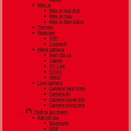
Máy in
Máy in hoá đơn
Máy in màu
Máy in đen trắng
Thẻ nhớ
Webcam
VSP
Logitech
Hãng camera
Xem tất cả
Tiandy
TP-Link
EZVIZ
IMOU
Loại camera
Camera hành trình
Camera AI
Camera ngoài trời
Camera trong nhà
Thiết bị âm thanh
Kết nối loa
Bluetooth
USB