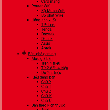
Card mạng
Router Wifi
Bộ Mesh WiFi
Bộ phát WiFi
Hãng sản xuất
TP-Link
Tenda
Draytek
D-Link
Asus
Aptek
Bàn, ghế gaming
Mức giá bàn
Trên 4 triệu
Từ 2 đến 4 triệu
Dưới 2 triệu
Kiểu dáng bàn
Chữ Y
Chữ T
Chữ Z
Chữ K
Chữ U
Bàn theo kích thước
1m4