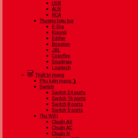
USB
AUX
RCA
Thương hiệu loa
E-Dra
Kisonli
Edifier
Bosston
JBL
Colorfire
Soudmax
Logitech
Thiết bị mạng
Phụ kiện mạng ❯
Switch
Switch 24 ports
Switch 16 ports
Switch 8 ports
Switch 5 ports
Thu WiFi
Chuẩn AX
Chuẩn AC
Chuẩn N