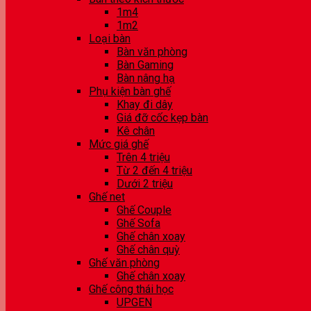
1m4
1m2
Loại bàn
Bàn văn phòng
Bàn Gaming
Bàn nâng hạ
Phụ kiện bàn ghế
Khay đi dây
Giá đỡ cốc kẹp bàn
Kê chân
Mức giá ghế
Trên 4 triệu
Từ 2 đến 4 triệu
Dưới 2 triệu
Ghế net
Ghế Couple
Ghế Sofa
Ghế chân xoay
Ghế chân quỳ
Ghế văn phòng
Ghế chân xoay
Ghế công thái học
UPGEN