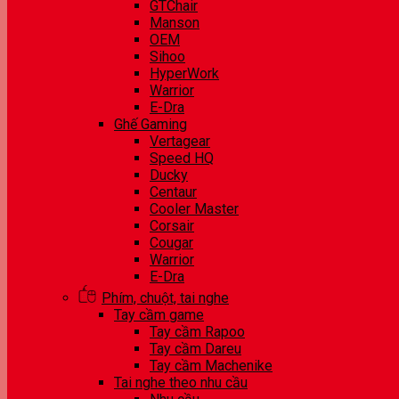
GTChair
Manson
OEM
Sihoo
HyperWork
Warrior
E-Dra
Ghế Gaming
Vertagear
Speed HQ
Ducky
Centaur
Cooler Master
Corsair
Cougar
Warrior
E-Dra
Phím, chuột, tai nghe
Tay cầm game
Tay cầm Rapoo
Tay cầm Dareu
Tay cầm Machenike
Tai nghe theo nhu cầu