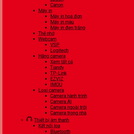
Canon
Máy in
Máy in hoá đơn
Máy in màu
Máy in đen trắng
Thẻ nhớ
Webcam
VSP
Logitech
Hãng camera
Xem tất cả
Tiandy
TP-Link
EZVIZ
IMOU
Loại camera
Camera hành trình
Camera AI
Camera ngoài trời
Camera trong nhà
Thiết bị âm thanh
Kết nối loa
Bluetooth