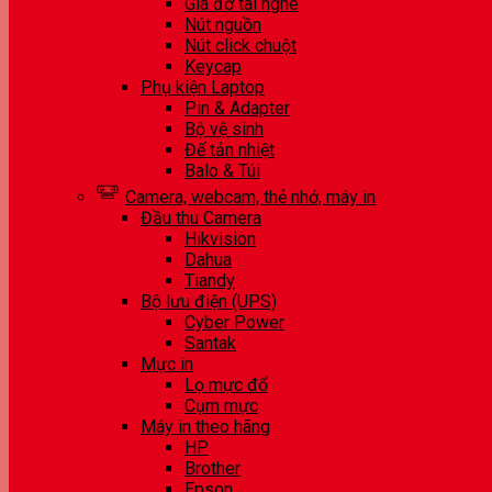
Giá đỡ tai nghe
Nút nguồn
Nút click chuột
Keycap
Phụ kiện Laptop
Pin & Adapter
Bộ vệ sinh
Đế tản nhiệt
Balo & Túi
Camera, webcam, thẻ nhớ, máy in
Đầu thu Camera
Hikvision
Dahua
Tiandy
Bộ lưu điện (UPS)
Cyber Power
Santak
Mực in
Lọ mực đổ
Cụm mực
Máy in theo hãng
HP
Brother
Epson