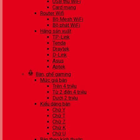
USB thu WiFi
Card mạng
Router Wifi
Bộ Mesh WiFi
Bộ phát WiFi
Hãng sản xuất
TP-Link
Tenda
Draytek
D-Link
Asus
Aptek
Bàn, ghế gaming
Mức giá bàn
Trên 4 triệu
Từ 2 đến 4 triệu
Dưới 2 triệu
Kiểu dáng bàn
Chữ Y
Chữ T
Chữ Z
Chữ K
Chữ U
Bàn theo kích thước