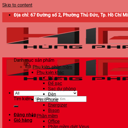
Skip to content
Địa chỉ: 67 Đường số 2, Phường Thủ Đức, Tp. Hồ Chí M
Danh mục sản phẩm
Phụ kiện, phần mềm
Phụ kiện khác
Củ sạc
Đế sạc
Sạc dự phòng
Đèn
Tìm kiếm:
Pin iPhone
Energizer
Bison
Đăng nhập
Phần mềm
Giỏ hàng
Office
Phần mềm diệt Virus