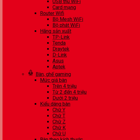
USB thu WiFi
Card mạng
Router Wifi
Bộ Mesh WiFi
Bộ phát WiFi
Hãng sản xuất
TP-Link
Tenda
Draytek
D-Link
Asus
Aptek
Bàn, ghế gaming
Mức giá bàn
Trên 4 triệu
Từ 2 đến 4 triệu
Dưới 2 triệu
Kiểu dáng bàn
Chữ Y
Chữ T
Chữ Z
Chữ K
Chữ U
Bàn theo kích thước