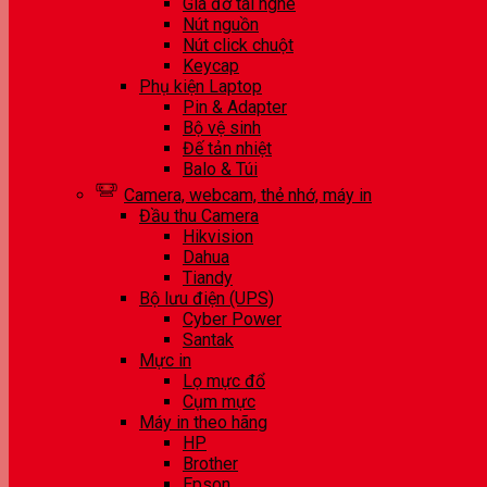
Giá đỡ tai nghe
Nút nguồn
Nút click chuột
Keycap
Phụ kiện Laptop
Pin & Adapter
Bộ vệ sinh
Đế tản nhiệt
Balo & Túi
Camera, webcam, thẻ nhớ, máy in
Đầu thu Camera
Hikvision
Dahua
Tiandy
Bộ lưu điện (UPS)
Cyber Power
Santak
Mực in
Lọ mực đổ
Cụm mực
Máy in theo hãng
HP
Brother
Epson