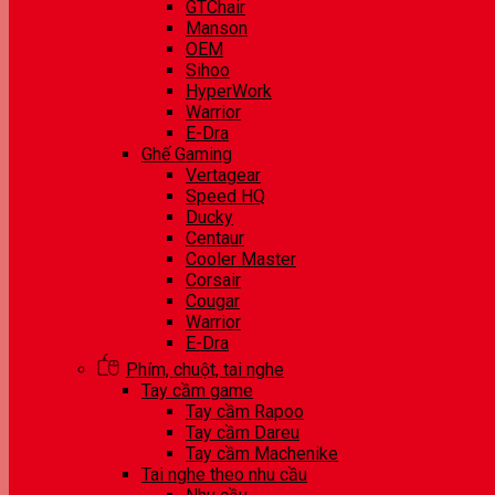
GTChair
Manson
OEM
Sihoo
HyperWork
Warrior
E-Dra
Ghế Gaming
Vertagear
Speed HQ
Ducky
Centaur
Cooler Master
Corsair
Cougar
Warrior
E-Dra
Phím, chuột, tai nghe
Tay cầm game
Tay cầm Rapoo
Tay cầm Dareu
Tay cầm Machenike
Tai nghe theo nhu cầu