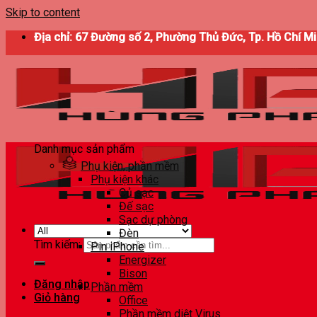
Skip to content
Địa chỉ: 67 Đường số 2, Phường Thủ Đức, Tp. Hồ Chí M
Danh mục sản phẩm
Phụ kiện, phần mềm
Phụ kiện khác
Củ sạc
Đế sạc
Sạc dự phòng
Đèn
Tìm kiếm:
Pin iPhone
Energizer
Bison
Đăng nhập
Phần mềm
Giỏ hàng
Office
Phần mềm diệt Virus