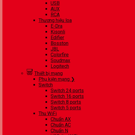
USB
AUX
RCA
Thương hiệu loa
E-Dra
Kisonli
Edifier
Bosston
JBL
Colorfire
Soudmax
Logitech
Thiết bị mạng
Phụ kiện mạng ❯
Switch
Switch 24 ports
Switch 16 ports
Switch 8 ports
Switch 5 ports
Thu WiFi
Chuẩn AX
Chuẩn AC
Chuẩn N