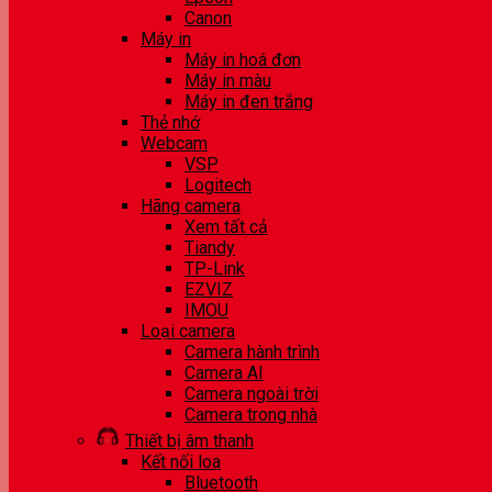
Canon
Máy in
Máy in hoá đơn
Máy in màu
Máy in đen trắng
Thẻ nhớ
Webcam
VSP
Logitech
Hãng camera
Xem tất cả
Tiandy
TP-Link
EZVIZ
IMOU
Loại camera
Camera hành trình
Camera AI
Camera ngoài trời
Camera trong nhà
Thiết bị âm thanh
Kết nối loa
Bluetooth