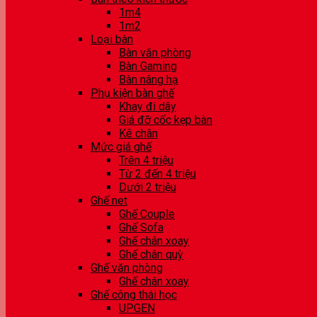
1m4
1m2
Loại bàn
Bàn văn phòng
Bàn Gaming
Bàn nâng hạ
Phụ kiện bàn ghế
Khay đi dây
Giá đỡ cốc kẹp bàn
Kê chân
Mức giá ghế
Trên 4 triệu
Từ 2 đến 4 triệu
Dưới 2 triệu
Ghế net
Ghế Couple
Ghế Sofa
Ghế chân xoay
Ghế chân quỳ
Ghế văn phòng
Ghế chân xoay
Ghế công thái học
UPGEN