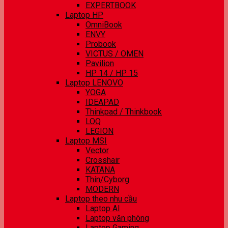
EXPERTBOOK
Laptop HP
OmniBook
ENVY
Probook
VICTUS / OMEN
Pavilion
HP 14 / HP 15
Laptop LENOVO
YOGA
IDEAPAD
Thinkpad / Thinkbook
LOQ
LEGION
Laptop MSI
Vector
Crosshair
KATANA
Thin/Cyborg
MODERN
Laptop theo nhu cầu
Laptop AI
Laptop văn phòng
Laptop Gaming