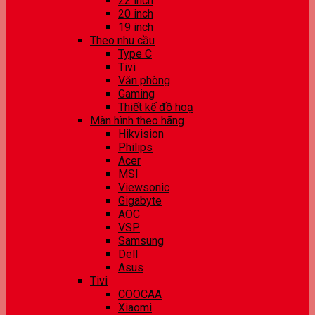
22 inch
20 inch
19 inch
Theo nhu cầu
Type C
Tivi
Văn phòng
Gaming
Thiết kế đồ hoạ
Màn hình theo hãng
Hikvision
Philips
Acer
MSI
Viewsonic
Gigabyte
AOC
VSP
Samsung
Dell
Asus
Tivi
COOCAA
Xiaomi