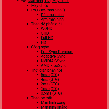
Màn hình, Tivi, Máy chiếu
Máy chiếu
Phụ kiện màn hình ❯
Đèn màn hình
Arm màn hình
Theo độ phân giải
WQHD
QHD
Full HD
HD
Công nghệ
FreeSync Premium
Adaptive Sync
NVIDIA GSync
AMD FreeSync
Thời gian phản hồi
5ms (GTG)
4ms (GTG)
2ms (GTG)
1ms (GTG)
0.5ms (GTG)
Theo bề mặt
Màn hình cong
Màn hình phẳng