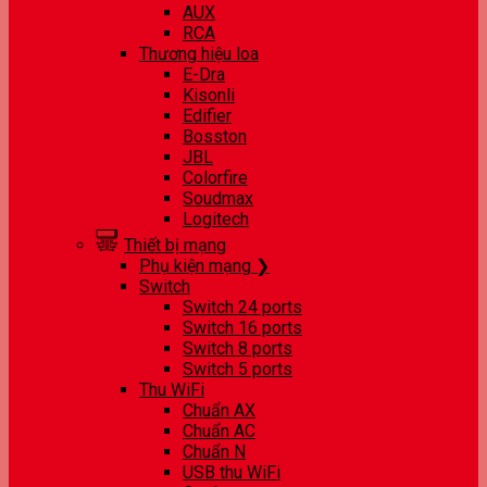
AUX
RCA
Thương hiệu loa
E-Dra
Kisonli
Edifier
Bosston
JBL
Colorfire
Soudmax
Logitech
Thiết bị mạng
Phụ kiện mạng ❯
Switch
Switch 24 ports
Switch 16 ports
Switch 8 ports
Switch 5 ports
Thu WiFi
Chuẩn AX
Chuẩn AC
Chuẩn N
USB thu WiFi