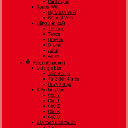
Card mạng
Router Wifi
Bộ Mesh WiFi
Bộ phát WiFi
Hãng sản xuất
TP-Link
Tenda
Draytek
D-Link
Asus
Aptek
Bàn, ghế gaming
Mức giá bàn
Trên 4 triệu
Từ 2 đến 4 triệu
Dưới 2 triệu
Kiểu dáng bàn
Chữ Y
Chữ T
Chữ Z
Chữ K
Chữ U
Bàn theo kích thước
1m4