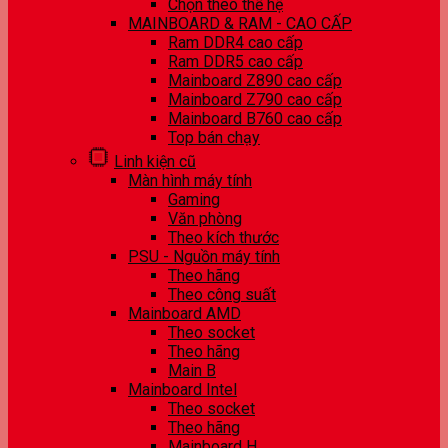
Chọn theo thế hệ
MAINBOARD & RAM - CAO CẤP
Ram DDR4 cao cấp
Ram DDR5 cao cấp
Mainboard Z890 cao cấp
Mainboard Z790 cao cấp
Mainboard B760 cao cấp
Top bán chạy
Linh kiện cũ
Màn hình máy tính
Gaming
Văn phòng
Theo kích thước
PSU - Nguồn máy tính
Theo hãng
Theo công suất
Mainboard AMD
Theo socket
Theo hãng
Main B
Mainboard Intel
Theo socket
Theo hãng
Mainboard H