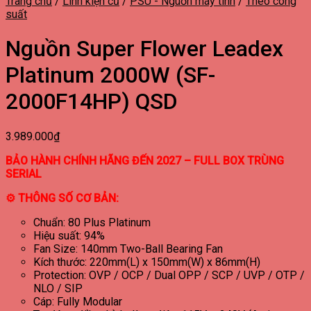
Trang chủ
/
Linh kiện cũ
/
PSU - Nguồn máy tính
/
Theo công
suất
Nguồn Super Flower Leadex
Platinum 2000W (SF-
2000F14HP) QSD
3.989.000
₫
BẢO HÀNH CHÍNH HÃNG ĐẾN 2027 – FULL BOX TRÙNG
SERIAL
⚙ THÔNG SỐ CƠ BẢN:
Chuẩn: 80 Plus Platinum
Hiệu suất: 94%
Fan Size: 140mm Two-Ball Bearing Fan
Kích thước: 220mm(L) x 150mm(W) x 86mm(H)
Protection: OVP / OCP / Dual OPP / SCP / UVP / OTP /
NLO / SIP
Cáp: Fully Modular