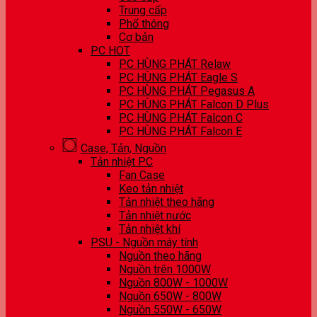
Trung cấp
Phổ thông
Cơ bản
PC HOT
PC HÙNG PHÁT Relaw
PC HÙNG PHÁT Eagle S
PC HÙNG PHÁT Pegasus A
PC HÙNG PHÁT Falcon D Plus
PC HÙNG PHÁT Falcon C
PC HÙNG PHÁT Falcon E
Case, Tản, Nguồn
Tản nhiệt PC
Fan Case
Keo tản nhiệt
Tản nhiệt theo hãng
Tản nhiệt nước
Tản nhiệt khí
PSU - Nguồn máy tính
Nguồn theo hãng
Nguồn trên 1000W
Nguồn 800W - 1000W
Nguồn 650W - 800W
Nguồn 550W - 650W