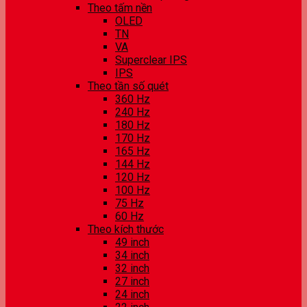
Theo tấm nền
OLED
TN
VA
Superclear IPS
IPS
Theo tần số quét
360 Hz
240 Hz
180 Hz
170 Hz
165 Hz
144 Hz
120 Hz
100 Hz
75 Hz
60 Hz
Theo kích thước
49 inch
34 inch
32 inch
27 inch
24 inch