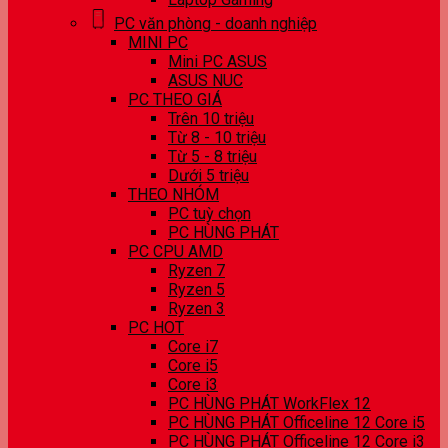
PC văn phòng - doanh nghiệp
MINI PC
Mini PC ASUS
ASUS NUC
PC THEO GIÁ
Trên 10 triệu
Từ 8 - 10 triệu
Từ 5 - 8 triệu
Dưới 5 triệu
THEO NHÓM
PC tuỳ chọn
PC HÙNG PHÁT
PC CPU AMD
Ryzen 7
Ryzen 5
Ryzen 3
PC HOT
Core i7
Core i5
Core i3
PC HÙNG PHÁT WorkFlex 12
PC HÙNG PHÁT Officeline 12 Core i5
PC HÙNG PHÁT Officeline 12 Core i3