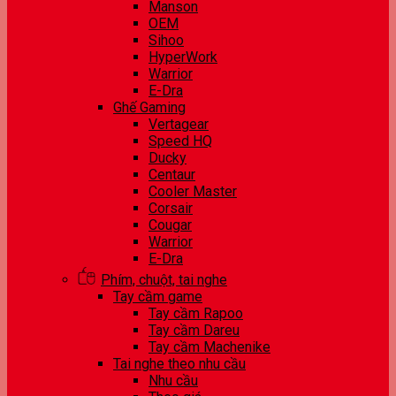
Manson
OEM
Sihoo
HyperWork
Warrior
E-Dra
Ghế Gaming
Vertagear
Speed HQ
Ducky
Centaur
Cooler Master
Corsair
Cougar
Warrior
E-Dra
Phím, chuột, tai nghe
Tay cầm game
Tay cầm Rapoo
Tay cầm Dareu
Tay cầm Machenike
Tai nghe theo nhu cầu
Nhu cầu