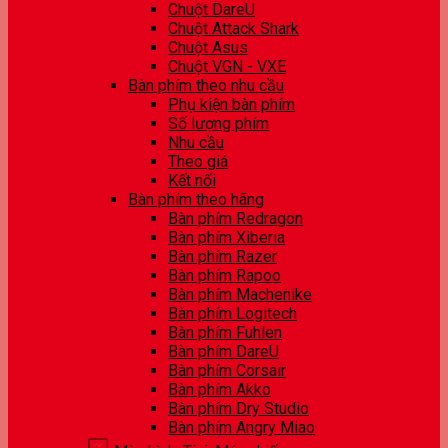
Chuột DareU
Chuột Attack Shark
Chuột Asus
Chuột VGN - VXE
Bàn phím theo nhu cầu
Phụ kiện bàn phím
Số lượng phím
Nhu cầu
Theo giá
Kết nối
Bàn phím theo hãng
Bàn phím Redragon
Bàn phím Xiberia
Bàn phím Razer
Bàn phím Rapoo
Bàn phím Machenike
Bàn phím Logitech
Bàn phím Fuhlen
Bàn phím DareU
Bàn phím Corsair
Bàn phím Akko
Bàn phím Dry Studio
Bàn phím Angry Miao