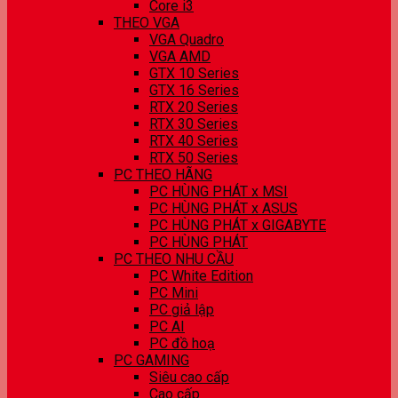
Core i3
THEO VGA
VGA Quadro
VGA AMD
GTX 10 Series
GTX 16 Series
RTX 20 Series
RTX 30 Series
RTX 40 Series
RTX 50 Series
PC THEO HÃNG
PC HÙNG PHÁT x MSI
PC HÙNG PHÁT x ASUS
PC HÙNG PHÁT x GIGABYTE
PC HÙNG PHÁT
PC THEO NHU CẦU
PC White Edition
PC Mini
PC giả lập
PC AI
PC đồ hoạ
PC GAMING
Siêu cao cấp
Cao cấp