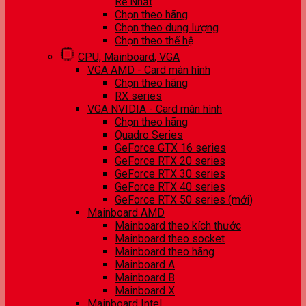
Rẻ Nhất
Chọn theo hãng
Chọn theo dung lượng
Chọn theo thế hệ
CPU, Mainboard, VGA
VGA AMD - Card màn hình
Chọn theo hãng
RX series
VGA NVIDIA - Card màn hình
Chọn theo hãng
Quadro Series
GeForce GTX 16 series
GeForce RTX 20 series
GeForce RTX 30 series
GeForce RTX 40 series
GeForce RTX 50 series (mới)
Mainboard AMD
Mainboard theo kích thước
Mainboard theo socket
Mainboard theo hãng
Mainboard A
Mainboard B
Mainboard X
Mainboard Intel