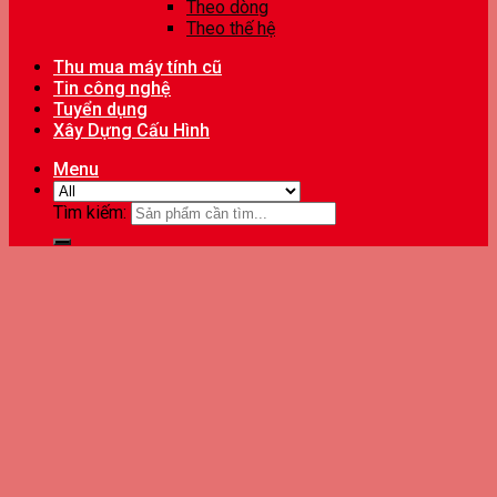
Theo dòng
Theo thế hệ
Thu mua máy tính cũ
Tin công nghệ
Tuyển dụng
Xây Dựng Cấu Hình
Menu
Tìm kiếm: