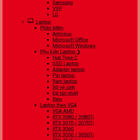
Samsung
VSP
LG
Laptop
Phần Mềm
Antivirus
Microsoft Office
Microsoft Windows
Phụ kiện Laptop ❯
Hub Type C
SSD Laptop
Adapter laptop
Pin laptop
Ram laptop
Bộ vệ sinh
Đế tản nhiệt
Balo
Laptop theo VGA
VGA AMD
RTX 3080 / 3080Ti
RTX 3070 / 3070Ti
RTX 3060
RTX 3050 / 3050Ti