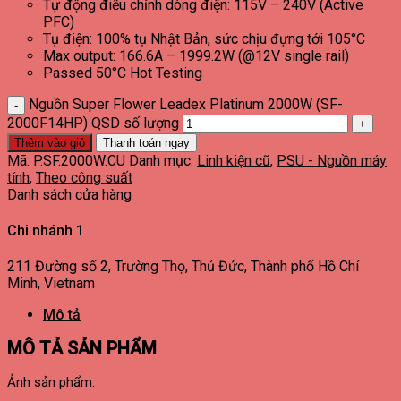
Tự động điều chỉnh dòng điện: 115V – 240V (Active
PFC)
Tụ điện: 100% tụ Nhật Bản, sức chịu đựng tới 105°C
Max output: 166.6A – 1999.2W (@12V single rail)
Passed 50°C Hot Testing
Nguồn Super Flower Leadex Platinum 2000W (SF-
2000F14HP) QSD số lượng
Thêm vào giỏ
Thanh toán ngay
Mã:
P.SF.2000W.CU
Danh mục:
Linh kiện cũ
,
PSU - Nguồn máy
tính
,
Theo công suất
Danh sách cửa hàng
Chi nhánh 1
211 Đường số 2, Trường Thọ, Thủ Đức, Thành phố Hồ Chí
Minh, Vietnam
Mô tả
MÔ TẢ SẢN PHẨM
Ảnh sản phẩm: