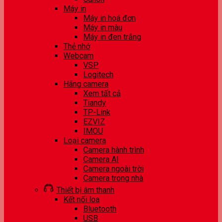
Máy in
Máy in hoá đơn
Máy in màu
Máy in đen trắng
Thẻ nhớ
Webcam
VSP
Logitech
Hãng camera
Xem tất cả
Tiandy
TP-Link
EZVIZ
IMOU
Loại camera
Camera hành trình
Camera AI
Camera ngoài trời
Camera trong nhà
Thiết bị âm thanh
Kết nối loa
Bluetooth
USB