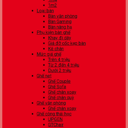
1m2
Loại bàn
Bàn văn phòng
Bàn Gaming
Bàn nâng hạ
Phụ kiện bàn ghế
Khay đi dây
Giá đỡ cốc kẹp bàn
Kê chân
Mức giá ghế
Trên 4 triệu
Từ 2 đến 4 triệu
Dưới 2 triệu
Ghế net
Ghế Couple
Ghế Sofa
Ghế chân xoay
Ghế chân quỳ
Ghế văn phòng
Ghế chân xoay
Ghế công thái học
UPGEN
GTChair