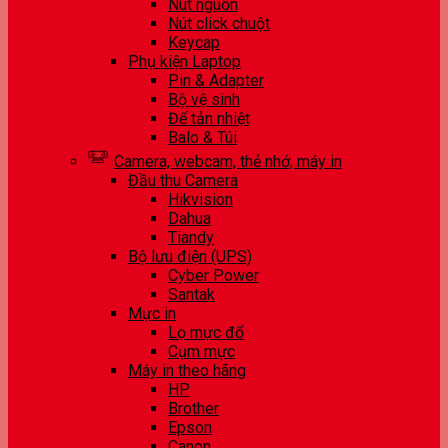
Nút nguồn
Nút click chuột
Keycap
Phụ kiện Laptop
Pin & Adapter
Bộ vệ sinh
Đế tản nhiệt
Balo & Túi
Camera, webcam, thẻ nhớ, máy in
Đầu thu Camera
Hikvision
Dahua
Tiandy
Bộ lưu điện (UPS)
Cyber Power
Santak
Mực in
Lọ mực đổ
Cụm mực
Máy in theo hãng
HP
Brother
Epson
Canon