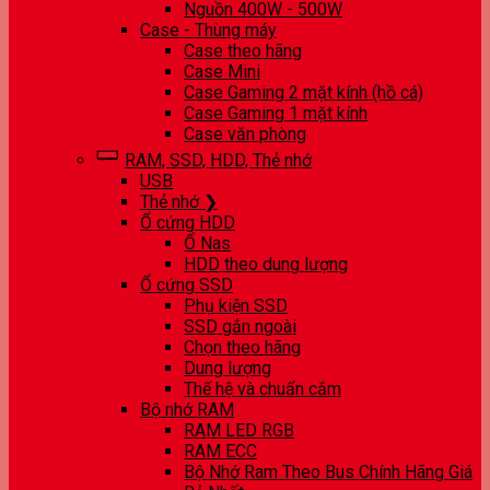
Nguồn 400W - 500W
Case - Thùng máy
Case theo hãng
Case Mini
Case Gaming 2 mặt kính (hồ cá)
Case Gaming 1 mặt kính
Case văn phòng
RAM, SSD, HDD, Thẻ nhớ
USB
Thẻ nhớ ❯
Ổ cứng HDD
Ổ Nas
HDD theo dung lượng
Ổ cứng SSD
Phụ kiện SSD
SSD gắn ngoài
Chọn theo hãng
Dung lượng
Thế hệ và chuẩn cắm
Bộ nhớ RAM
RAM LED RGB
RAM ECC
Bộ Nhớ Ram Theo Bus Chính Hãng Giá