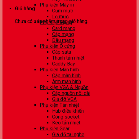
Phụ kiện Máy in
Giỏ hàng
Cụm mực
Lọ mực
Chưa có sản phẩm trong giỏ hàng.
Phụ kiện Mạng
Card mạng
Cáp mạng
Đầu mạng
Phụ kiện Ổ cứng
Cáp sata
Thanh tản nhiệt
Caddy Bay
Phụ kiện Màn hình
Cáp màn hình
Arm màn hình
Phụ kiện VGA & Nguồn
Cáp nguồn nối dài
Giá đỡ VGA
Phụ kiện Tản nhiệt
Hub điều khiển
Gông socket
Keo tản nhiệt
Phụ kiện Gear
Giá đỡ tai nghe