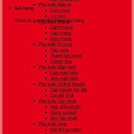
Phụ kiện Máy in
Giỏ hàng
Cụm mực
Lọ mực
Chưa có sản phẩm trong giỏ hàng.
Phụ kiện Mạng
Card mạng
Cáp mạng
Đầu mạng
Phụ kiện Ổ cứng
Cáp sata
Thanh tản nhiệt
Caddy Bay
Phụ kiện Màn hình
Cáp màn hình
Arm màn hình
Phụ kiện VGA & Nguồn
Cáp nguồn nối dài
Giá đỡ VGA
Phụ kiện Tản nhiệt
Hub điều khiển
Gông socket
Keo tản nhiệt
Phụ kiện Gear
Giá đỡ tai nghe