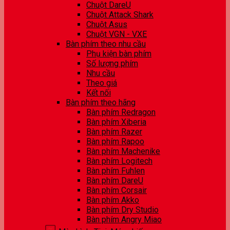
Chuột DareU
Chuột Attack Shark
Chuột Asus
Chuột VGN - VXE
Bàn phím theo nhu cầu
Phụ kiện bàn phím
Số lượng phím
Nhu cầu
Theo giá
Kết nối
Bàn phím theo hãng
Bàn phím Redragon
Bàn phím Xiberia
Bàn phím Razer
Bàn phím Rapoo
Bàn phím Machenike
Bàn phím Logitech
Bàn phím Fuhlen
Bàn phím DareU
Bàn phím Corsair
Bàn phím Akko
Bàn phím Dry Studio
Bàn phím Angry Miao