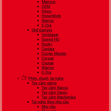
Manson
OEM
Sihoo
HyperWork
Warrior
E-Dra
Ghế Gaming
Vertagear
Speed HQ
Ducky
Centaur
Cooler Master
Corsair
Cougar
Warrior
E-Dra
Phím, chuột, tai nghe
Tay cầm game
Tay cầm Rapoo
Tay cầm Dareu
Tay cầm Machenike
Tai nghe theo nhu cầu
Nhu cầu