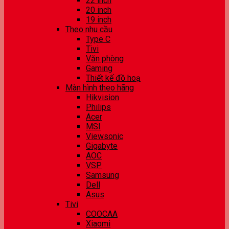
22 inch
20 inch
19 inch
Theo nhu cầu
Type C
Tivi
Văn phòng
Gaming
Thiết kế đồ hoạ
Màn hình theo hãng
Hikvision
Philips
Acer
MSI
Viewsonic
Gigabyte
AOC
VSP
Samsung
Dell
Asus
Tivi
COOCAA
Xiaomi