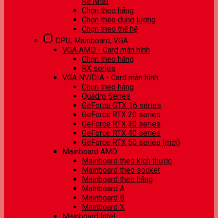
Rẻ Nhất
Chọn theo hãng
Chọn theo dung lượng
Chọn theo thế hệ
CPU, Mainboard, VGA
VGA AMD - Card màn hình
Chọn theo hãng
RX series
VGA NVIDIA - Card màn hình
Chọn theo hãng
Quadro Series
GeForce GTX 16 series
GeForce RTX 20 series
GeForce RTX 30 series
GeForce RTX 40 series
GeForce RTX 50 series (mới)
Mainboard AMD
Mainboard theo kích thước
Mainboard theo socket
Mainboard theo hãng
Mainboard A
Mainboard B
Mainboard X
Mainboard Intel