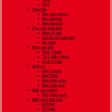
1m2
Loại bàn
Bàn văn phòng
Bàn Gaming
Bàn nâng hạ
Phụ kiện bàn ghế
Khay đi dây
Giá đỡ cốc kẹp bàn
Kê chân
Mức giá ghế
Trên 4 triệu
Từ 2 đến 4 triệu
Dưới 2 triệu
Ghế net
Ghế Couple
Ghế Sofa
Ghế chân xoay
Ghế chân quỳ
Ghế văn phòng
Ghế chân xoay
Ghế công thái học
UPGEN
GTChair