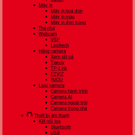
Máy in
Máy in hoá đơn
Máy in màu
Máy in đen trắng
Thẻ nhớ
Webcam
VSP
Logitech
Hãng camera
Xem tất cả
Tiandy
TP-Link
EZVIZ
IMOU
Loại camera
Camera hành trình
Camera AI
Camera ngoài trời
Camera trong nhà
Thiết bị âm thanh
Kết nối loa
Bluetooth
USB