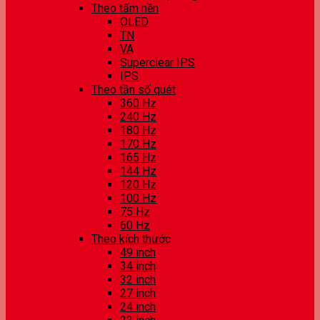
Theo tấm nền
OLED
TN
VA
Superclear IPS
IPS
Theo tần số quét
360 Hz
240 Hz
180 Hz
170 Hz
165 Hz
144 Hz
120 Hz
100 Hz
75 Hz
60 Hz
Theo kích thước
49 inch
34 inch
32 inch
27 inch
24 inch