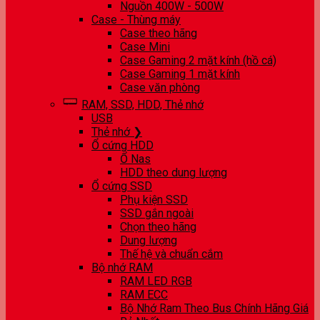
Nguồn 400W - 500W
Case - Thùng máy
Case theo hãng
Case Mini
Case Gaming 2 mặt kính (hồ cá)
Case Gaming 1 mặt kính
Case văn phòng
RAM, SSD, HDD, Thẻ nhớ
USB
Thẻ nhớ ❯
Ổ cứng HDD
Ổ Nas
HDD theo dung lượng
Ổ cứng SSD
Phụ kiện SSD
SSD gắn ngoài
Chọn theo hãng
Dung lượng
Thế hệ và chuẩn cắm
Bộ nhớ RAM
RAM LED RGB
RAM ECC
Bộ Nhớ Ram Theo Bus Chính Hãng Giá