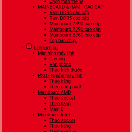
Chọn theo thế hệ
MAINBOARD & RAM - CAO CẤP
Ram DDR4 cao cấp
Ram DDR5 cao cấp
Mainboard Z890 cao cấp
Mainboard Z790 cao cấp
Mainboard B760 cao cấp
Top bán chạy
Linh kiện cũ
Màn hình máy tính
Gaming
Văn phòng
Theo kích thước
PSU - Nguồn máy tính
Theo hãng
Theo công suất
Mainboard AMD
Theo socket
Theo hãng
Main B
Mainboard Intel
Theo socket
Theo hãng
Mainboard H