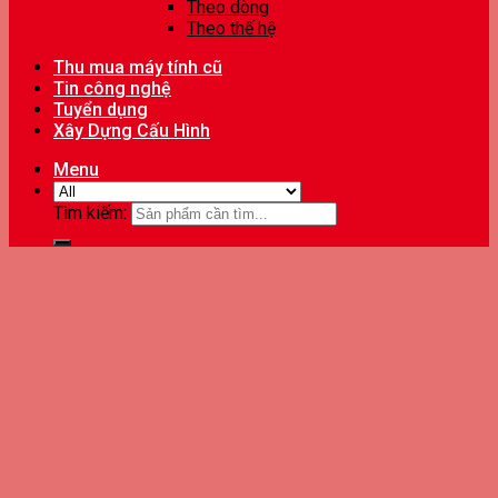
Theo dòng
Theo thế hệ
Thu mua máy tính cũ
Tin công nghệ
Tuyển dụng
Xây Dựng Cấu Hình
Menu
Tìm kiếm: