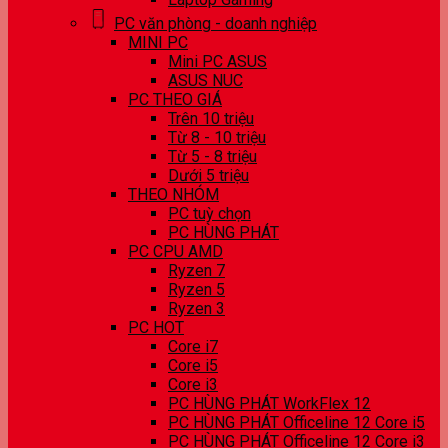
PC văn phòng - doanh nghiệp
MINI PC
Mini PC ASUS
ASUS NUC
PC THEO GIÁ
Trên 10 triệu
Từ 8 - 10 triệu
Từ 5 - 8 triệu
Dưới 5 triệu
THEO NHÓM
PC tuỳ chọn
PC HÙNG PHÁT
PC CPU AMD
Ryzen 7
Ryzen 5
Ryzen 3
PC HOT
Core i7
Core i5
Core i3
PC HÙNG PHÁT WorkFlex 12
PC HÙNG PHÁT Officeline 12 Core i5
PC HÙNG PHÁT Officeline 12 Core i3