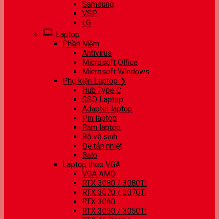
Samsung
VSP
LG
Laptop
Phần Mềm
Antivirus
Microsoft Office
Microsoft Windows
Phụ kiện Laptop ❯
Hub Type C
SSD Laptop
Adapter laptop
Pin laptop
Ram laptop
Bộ vệ sinh
Đế tản nhiệt
Balo
Laptop theo VGA
VGA AMD
RTX 3080 / 3080Ti
RTX 3070 / 3070Ti
RTX 3060
RTX 3050 / 3050Ti