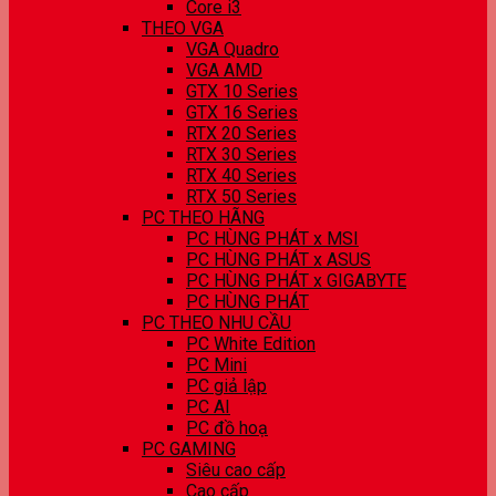
Core i3
THEO VGA
VGA Quadro
VGA AMD
GTX 10 Series
GTX 16 Series
RTX 20 Series
RTX 30 Series
RTX 40 Series
RTX 50 Series
PC THEO HÃNG
PC HÙNG PHÁT x MSI
PC HÙNG PHÁT x ASUS
PC HÙNG PHÁT x GIGABYTE
PC HÙNG PHÁT
PC THEO NHU CẦU
PC White Edition
PC Mini
PC giả lập
PC AI
PC đồ hoạ
PC GAMING
Siêu cao cấp
Cao cấp