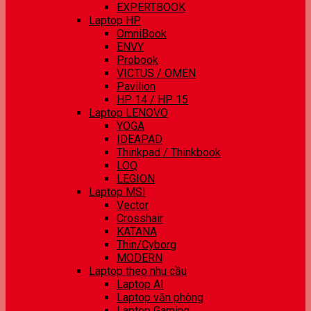
EXPERTBOOK
Laptop HP
OmniBook
ENVY
Probook
VICTUS / OMEN
Pavilion
HP 14 / HP 15
Laptop LENOVO
YOGA
IDEAPAD
Thinkpad / Thinkbook
LOQ
LEGION
Laptop MSI
Vector
Crosshair
KATANA
Thin/Cyborg
MODERN
Laptop theo nhu cầu
Laptop AI
Laptop văn phòng
Laptop Gaming