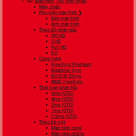
Màn hình, Tivi, Máy chiếu
Máy chiếu
Phụ kiện màn hình ❯
Đèn màn hình
Arm màn hình
Theo độ phân giải
WQHD
QHD
Full HD
HD
Công nghệ
FreeSync Premium
Adaptive Sync
NVIDIA GSync
AMD FreeSync
Thời gian phản hồi
5ms (GTG)
4ms (GTG)
2ms (GTG)
1ms (GTG)
0.5ms (GTG)
Theo bề mặt
Màn hình cong
Màn hình phẳng