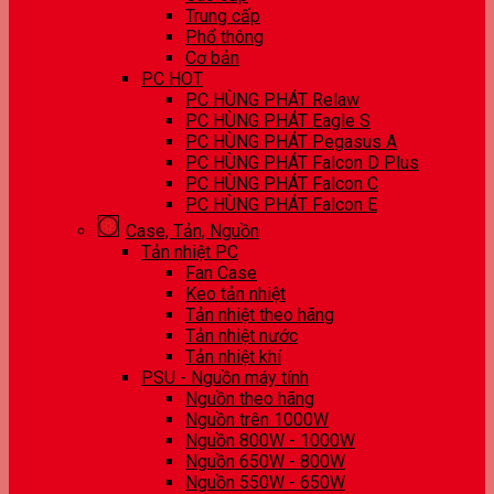
Trung cấp
Phổ thông
Cơ bản
PC HOT
PC HÙNG PHÁT Relaw
PC HÙNG PHÁT Eagle S
PC HÙNG PHÁT Pegasus A
PC HÙNG PHÁT Falcon D Plus
PC HÙNG PHÁT Falcon C
PC HÙNG PHÁT Falcon E
Case, Tản, Nguồn
Tản nhiệt PC
Fan Case
Keo tản nhiệt
Tản nhiệt theo hãng
Tản nhiệt nước
Tản nhiệt khí
PSU - Nguồn máy tính
Nguồn theo hãng
Nguồn trên 1000W
Nguồn 800W - 1000W
Nguồn 650W - 800W
Nguồn 550W - 650W