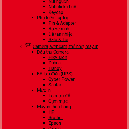
Nút nguồn
Nút click chuột
Keycap
Phụ kiện Laptop
Pin & Adapter
Bộ vệ sinh
Đế tản nhiệt
Balo & Túi
Camera, webcam, thẻ nhớ, máy in
Đầu thu Camera
Hikvision
Dahua
Tiandy
Bộ lưu điện (UPS)
Cyber Power
Santak
Mực in
Lọ mực đổ
Cụm mực
Máy in theo hãng
HP
Brother
Epson
Canon