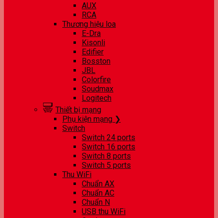
AUX
RCA
Thương hiệu loa
E-Dra
Kisonli
Edifier
Bosston
JBL
Colorfire
Soudmax
Logitech
Thiết bị mạng
Phụ kiện mạng ❯
Switch
Switch 24 ports
Switch 16 ports
Switch 8 ports
Switch 5 ports
Thu WiFi
Chuẩn AX
Chuẩn AC
Chuẩn N
USB thu WiFi