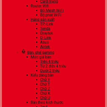
Card mạng
Router Wifi
Bộ Mesh WiFi
Bộ phát WiFi
Hãng sản xuất
TP-Link
Tenda
Draytek
D-Link
Asus
Aptek
Bàn, ghế gaming
Mức giá bàn
Trên 4 triệu
Từ 2 đến 4 triệu
Dưới 2 triệu
Kiểu dáng bàn
Chữ Y
Chữ T
Chữ Z
Chữ K
Chữ U
Bàn theo kích thước
1m4