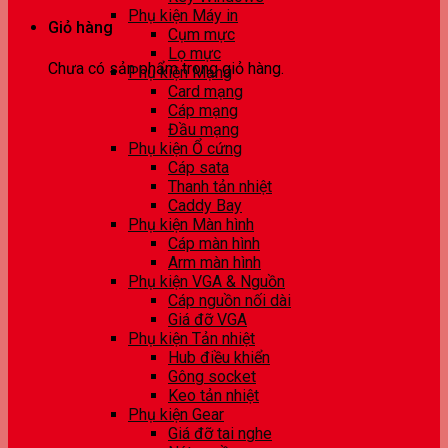
Phụ kiện Máy in
Giỏ hàng
Cụm mực
Lọ mực
Chưa có sản phẩm trong giỏ hàng.
Phụ kiện Mạng
Card mạng
Cáp mạng
Đầu mạng
Phụ kiện Ổ cứng
Cáp sata
Thanh tản nhiệt
Caddy Bay
Phụ kiện Màn hình
Cáp màn hình
Arm màn hình
Phụ kiện VGA & Nguồn
Cáp nguồn nối dài
Giá đỡ VGA
Phụ kiện Tản nhiệt
Hub điều khiển
Gông socket
Keo tản nhiệt
Phụ kiện Gear
Giá đỡ tai nghe