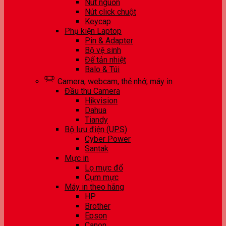
Nút nguồn
Nút click chuột
Keycap
Phụ kiện Laptop
Pin & Adapter
Bộ vệ sinh
Đế tản nhiệt
Balo & Túi
Camera, webcam, thẻ nhớ, máy in
Đầu thu Camera
Hikvision
Dahua
Tiandy
Bộ lưu điện (UPS)
Cyber Power
Santak
Mực in
Lọ mực đổ
Cụm mực
Máy in theo hãng
HP
Brother
Epson
Canon