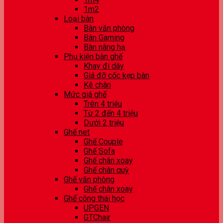
1m2
Loại bàn
Bàn văn phòng
Bàn Gaming
Bàn nâng hạ
Phụ kiện bàn ghế
Khay đi dây
Giá đỡ cốc kẹp bàn
Kê chân
Mức giá ghế
Trên 4 triệu
Từ 2 đến 4 triệu
Dưới 2 triệu
Ghế net
Ghế Couple
Ghế Sofa
Ghế chân xoay
Ghế chân quỳ
Ghế văn phòng
Ghế chân xoay
Ghế công thái học
UPGEN
GTChair