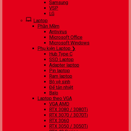
Samsung
VSP
LG
Laptop
Phần Mềm
Antivirus
Microsoft Office
Microsoft Windows
Phụ kiện Laptop ❯
Hub Type C
SSD Laptop
Adapter laptop
Pin laptop
Ram laptop
Bộ vệ sinh
Đế tản nhiệt
Balo
Laptop theo VGA
VGA AMD
RTX 3080 / 3080Ti
RTX 3070 / 3070Ti
RTX 3060
RTX 3050 / 3050Ti