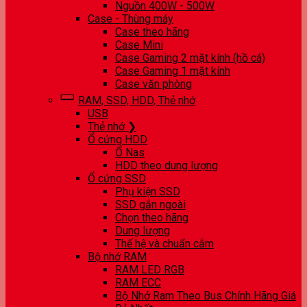
Nguồn 400W - 500W
Case - Thùng máy
Case theo hãng
Case Mini
Case Gaming 2 mặt kính (hồ cá)
Case Gaming 1 mặt kính
Case văn phòng
RAM, SSD, HDD, Thẻ nhớ
USB
Thẻ nhớ ❯
Ổ cứng HDD
Ổ Nas
HDD theo dung lượng
Ổ cứng SSD
Phụ kiện SSD
SSD gắn ngoài
Chọn theo hãng
Dung lượng
Thế hệ và chuẩn cắm
Bộ nhớ RAM
RAM LED RGB
RAM ECC
Bộ Nhớ Ram Theo Bus Chính Hãng Giá