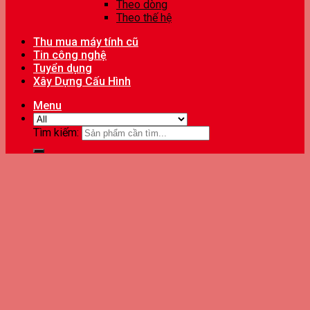
Theo dòng
Theo thế hệ
Thu mua máy tính cũ
Tin công nghệ
Tuyển dụng
Xây Dựng Cấu Hình
Menu
Tìm kiếm: