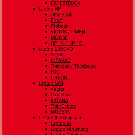
EXPERTBOOK
Laptop HP
OmniBook
ENVY
Probook
VICTUS / OMEN
Pavilion
HP 14 / HP 15
Laptop LENOVO
YOGA
IDEAPAD
Thinkpad / Thinkbook
LOQ
LEGION
Laptop MSI
Vector
Crosshair
KATANA
Thin/Cyborg
MODERN
Laptop theo nhu cầu
Laptop AI
Laptop văn phòng
Laptop Gaming