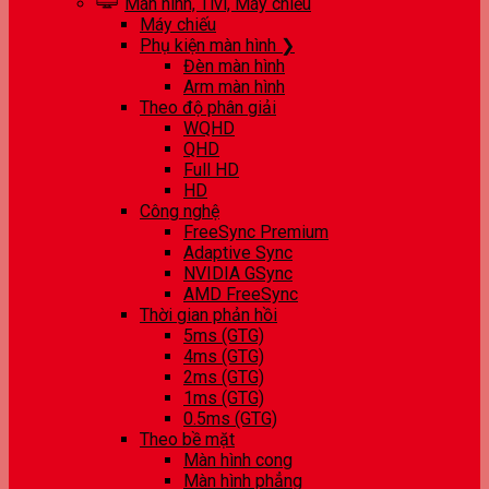
Màn hình, Tivi, Máy chiếu
Máy chiếu
Phụ kiện màn hình ❯
Đèn màn hình
Arm màn hình
Theo độ phân giải
WQHD
QHD
Full HD
HD
Công nghệ
FreeSync Premium
Adaptive Sync
NVIDIA GSync
AMD FreeSync
Thời gian phản hồi
5ms (GTG)
4ms (GTG)
2ms (GTG)
1ms (GTG)
0.5ms (GTG)
Theo bề mặt
Màn hình cong
Màn hình phẳng