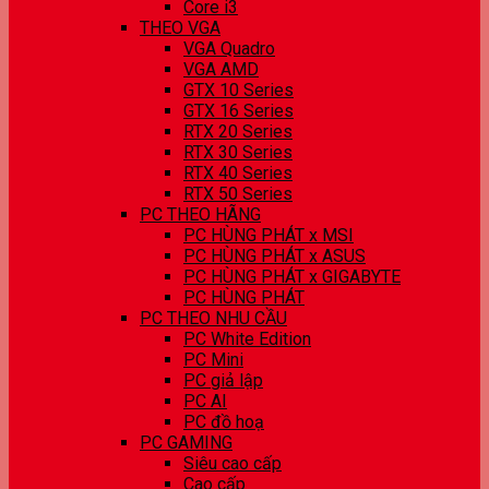
Core i3
THEO VGA
VGA Quadro
VGA AMD
GTX 10 Series
GTX 16 Series
RTX 20 Series
RTX 30 Series
RTX 40 Series
RTX 50 Series
PC THEO HÃNG
PC HÙNG PHÁT x MSI
PC HÙNG PHÁT x ASUS
PC HÙNG PHÁT x GIGABYTE
PC HÙNG PHÁT
PC THEO NHU CẦU
PC White Edition
PC Mini
PC giả lập
PC AI
PC đồ hoạ
PC GAMING
Siêu cao cấp
Cao cấp