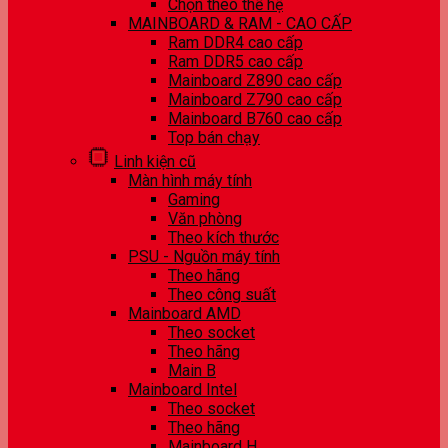
Chọn theo thế hệ
MAINBOARD & RAM - CAO CẤP
Ram DDR4 cao cấp
Ram DDR5 cao cấp
Mainboard Z890 cao cấp
Mainboard Z790 cao cấp
Mainboard B760 cao cấp
Top bán chạy
Linh kiện cũ
Màn hình máy tính
Gaming
Văn phòng
Theo kích thước
PSU - Nguồn máy tính
Theo hãng
Theo công suất
Mainboard AMD
Theo socket
Theo hãng
Main B
Mainboard Intel
Theo socket
Theo hãng
Mainboard H