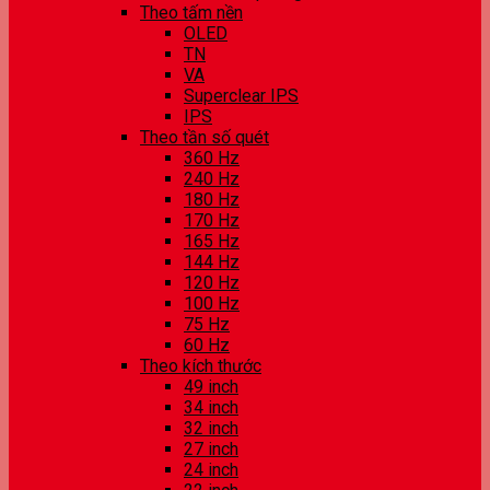
Theo tấm nền
OLED
TN
VA
Superclear IPS
IPS
Theo tần số quét
360 Hz
240 Hz
180 Hz
170 Hz
165 Hz
144 Hz
120 Hz
100 Hz
75 Hz
60 Hz
Theo kích thước
49 inch
34 inch
32 inch
27 inch
24 inch