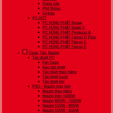
Trung cấp
Phổ thông
Cơ bản
PC HOT
PC HÙNG PHÁT Relaw
PC HÙNG PHÁT Eagle S
PC HÙNG PHÁT Pegasus A
PC HÙNG PHÁT Falcon D Plus
PC HÙNG PHÁT Falcon C
PC HÙNG PHÁT Falcon E
Case, Tản, Nguồn
Tản nhiệt PC
Fan Case
Keo tản nhiệt
Tản nhiệt theo hãng
Tản nhiệt nước
Tản nhiệt khí
PSU - Nguồn máy tính
Nguồn theo hãng
Nguồn trên 1000W
Nguồn 800W - 1000W
Nguồn 650W - 800W
Nguồn 550W - 650W