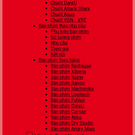
Chuột DareU
Chuột Attack Shark
Chuột Asus
Chuột VGN - VXE
Bàn phím theo nhu cầu
Phụ kiện bàn phím
Số lượng phím
Nhu cầu
Theo giá
Kết nối
Bàn phím theo hãng
Bàn phím Redragon
Bàn phím Xiberia
Bàn phím Razer
Bàn phím Rapoo
Bàn phím Machenike
Bàn phím Logitech
Bàn phím Fuhlen
Bàn phím DareU
Bàn phím Corsair
Bàn phím Akko
Bàn phím Dry Studio
Bàn phím Angry Miao