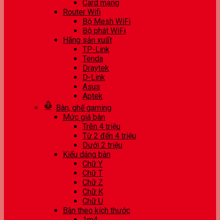
Card mạng
Router Wifi
Bộ Mesh WiFi
Bộ phát WiFi
Hãng sản xuất
TP-Link
Tenda
Draytek
D-Link
Asus
Aptek
Bàn, ghế gaming
Mức giá bàn
Trên 4 triệu
Từ 2 đến 4 triệu
Dưới 2 triệu
Kiểu dáng bàn
Chữ Y
Chữ T
Chữ Z
Chữ K
Chữ U
Bàn theo kích thước
1m4