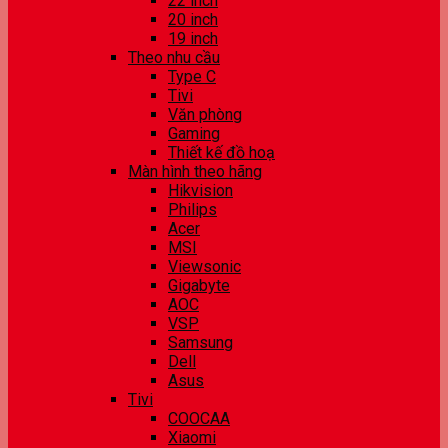
22 inch
20 inch
19 inch
Theo nhu cầu
Type C
Tivi
Văn phòng
Gaming
Thiết kế đồ hoạ
Màn hình theo hãng
Hikvision
Philips
Acer
MSI
Viewsonic
Gigabyte
AOC
VSP
Samsung
Dell
Asus
Tivi
COOCAA
Xiaomi