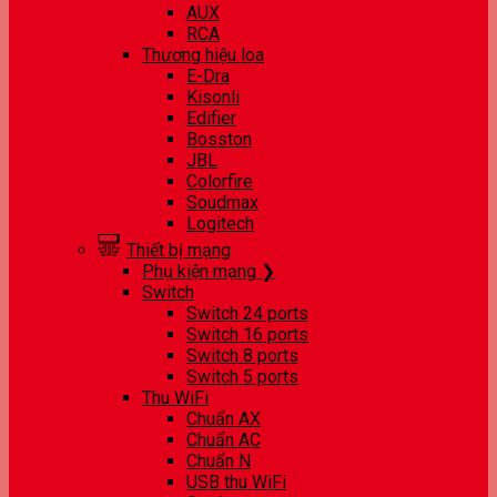
AUX
RCA
Thương hiệu loa
E-Dra
Kisonli
Edifier
Bosston
JBL
Colorfire
Soudmax
Logitech
Thiết bị mạng
Phụ kiện mạng ❯
Switch
Switch 24 ports
Switch 16 ports
Switch 8 ports
Switch 5 ports
Thu WiFi
Chuẩn AX
Chuẩn AC
Chuẩn N
USB thu WiFi