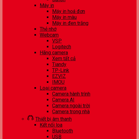
Máy in
Máy in hoá đơn
Máy in màu
Máy in đen trắng
Thẻ nhớ
Webcam
VSP
Logitech
Hãng camera
Xem tất cả
Tiandy
TP-Link
EZVIZ
IMOU
Loại camera
Camera hành trình
Camera AI
Camera ngoài trời
Camera trong nhà
Thiết bị âm thanh
Kết nối loa
Bluetooth
USB