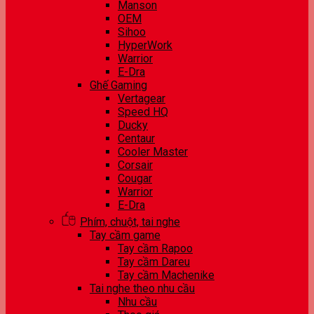
Manson
OEM
Sihoo
HyperWork
Warrior
E-Dra
Ghế Gaming
Vertagear
Speed HQ
Ducky
Centaur
Cooler Master
Corsair
Cougar
Warrior
E-Dra
Phím, chuột, tai nghe
Tay cầm game
Tay cầm Rapoo
Tay cầm Dareu
Tay cầm Machenike
Tai nghe theo nhu cầu
Nhu cầu