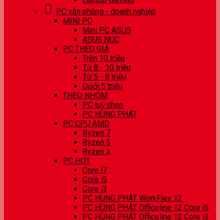
PC văn phòng - doanh nghiệp
MINI PC
Mini PC ASUS
ASUS NUC
PC THEO GIÁ
Trên 10 triệu
Từ 8 - 10 triệu
Từ 5 - 8 triệu
Dưới 5 triệu
THEO NHÓM
PC tuỳ chọn
PC HÙNG PHÁT
PC CPU AMD
Ryzen 7
Ryzen 5
Ryzen 3
PC HOT
Core i7
Core i5
Core i3
PC HÙNG PHÁT WorkFlex 12
PC HÙNG PHÁT Officeline 12 Core i5
PC HÙNG PHÁT Officeline 12 Core i3