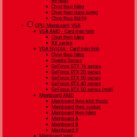
Rẻ Nhất
Chọn theo hãng
Chọn theo dung lượng
Chọn theo thế hệ
CPU, Mainboard, VGA
VGA AMD - Card màn hình
Chọn theo hãng
RX series
VGA NVIDIA - Card màn hình
Chọn theo hãng
Quadro Series
GeForce GTX 16 series
GeForce RTX 20 series
GeForce RTX 30 series
GeForce RTX 40 series
GeForce RTX 50 series (mới)
Mainboard AMD
Mainboard theo kích thước
Mainboard theo socket
Mainboard theo hãng
Mainboard A
Mainboard B
Mainboard X
Mainboard Intel