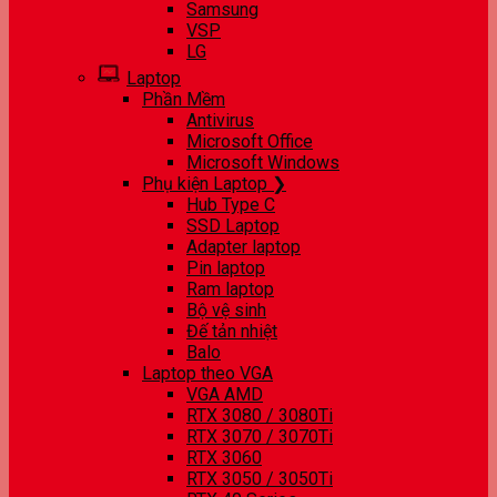
Samsung
VSP
LG
Laptop
Phần Mềm
Antivirus
Microsoft Office
Microsoft Windows
Phụ kiện Laptop ❯
Hub Type C
SSD Laptop
Adapter laptop
Pin laptop
Ram laptop
Bộ vệ sinh
Đế tản nhiệt
Balo
Laptop theo VGA
VGA AMD
RTX 3080 / 3080Ti
RTX 3070 / 3070Ti
RTX 3060
RTX 3050 / 3050Ti