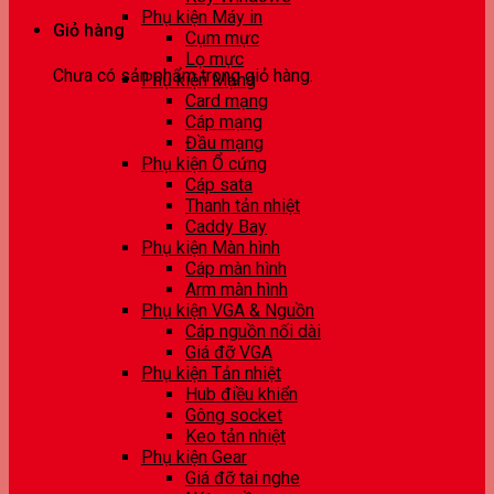
Phụ kiện Máy in
Giỏ hàng
Cụm mực
Lọ mực
Chưa có sản phẩm trong giỏ hàng.
Phụ kiện Mạng
Card mạng
Cáp mạng
Đầu mạng
Phụ kiện Ổ cứng
Cáp sata
Thanh tản nhiệt
Caddy Bay
Phụ kiện Màn hình
Cáp màn hình
Arm màn hình
Phụ kiện VGA & Nguồn
Cáp nguồn nối dài
Giá đỡ VGA
Phụ kiện Tản nhiệt
Hub điều khiển
Gông socket
Keo tản nhiệt
Phụ kiện Gear
Giá đỡ tai nghe