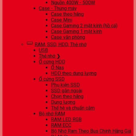
Nguồn 400W - 500W
Case - Thùng máy
Case theo hãng
Case Mini
Case Gaming 2 mặt kính (hồ cá)
Case Gaming 1 mặt kính
Case văn phòng
RAM, SSD, HDD, Thẻ nhớ
USB
Thẻ nhớ ❯
Ổ cứng HDD
Ổ Nas
HDD theo dung lượng
Ổ cứng SSD
Phụ kiện SSD
SSD gắn ngoài
Chọn theo hãng
Dung lượng
Thế hệ và chuẩn cắm
Bộ nhớ RAM
RAM LED RGB
RAM ECC
Bộ Nhớ Ram Theo Bus Chính Hãng Giá