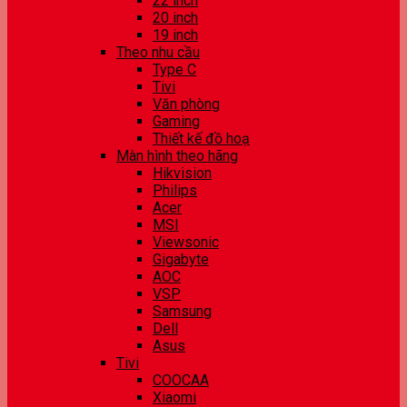
22 inch
20 inch
19 inch
Theo nhu cầu
Type C
Tivi
Văn phòng
Gaming
Thiết kế đồ hoạ
Màn hình theo hãng
Hikvision
Philips
Acer
MSI
Viewsonic
Gigabyte
AOC
VSP
Samsung
Dell
Asus
Tivi
COOCAA
Xiaomi