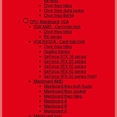
Rẻ Nhất
Chọn theo hãng
Chọn theo dung lượng
Chọn theo thế hệ
CPU, Mainboard, VGA
VGA AMD - Card màn hình
Chọn theo hãng
RX series
VGA NVIDIA - Card màn hình
Chọn theo hãng
Quadro Series
GeForce GTX 16 series
GeForce RTX 20 series
GeForce RTX 30 series
GeForce RTX 40 series
GeForce RTX 50 series (mới)
Mainboard AMD
Mainboard theo kích thước
Mainboard theo socket
Mainboard theo hãng
Mainboard A
Mainboard B
Mainboard X
Mainboard Intel