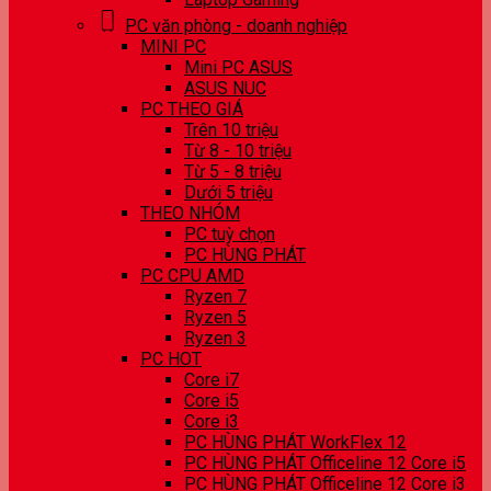
PC văn phòng - doanh nghiệp
MINI PC
Mini PC ASUS
ASUS NUC
PC THEO GIÁ
Trên 10 triệu
Từ 8 - 10 triệu
Từ 5 - 8 triệu
Dưới 5 triệu
THEO NHÓM
PC tuỳ chọn
PC HÙNG PHÁT
PC CPU AMD
Ryzen 7
Ryzen 5
Ryzen 3
PC HOT
Core i7
Core i5
Core i3
PC HÙNG PHÁT WorkFlex 12
PC HÙNG PHÁT Officeline 12 Core i5
PC HÙNG PHÁT Officeline 12 Core i3