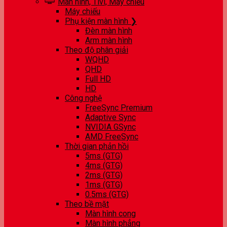
Màn hình, Tivi, Máy chiếu
Máy chiếu
Phụ kiện màn hình ❯
Đèn màn hình
Arm màn hình
Theo độ phân giải
WQHD
QHD
Full HD
HD
Công nghệ
FreeSync Premium
Adaptive Sync
NVIDIA GSync
AMD FreeSync
Thời gian phản hồi
5ms (GTG)
4ms (GTG)
2ms (GTG)
1ms (GTG)
0.5ms (GTG)
Theo bề mặt
Màn hình cong
Màn hình phẳng