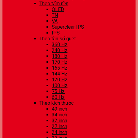
Theo tấm nền
OLED
TN
VA
Superclear IPS
IPS
Theo tần số quét
360 Hz
240 Hz
180 Hz
170 Hz
165 Hz
144 Hz
120 Hz
100 Hz
75 Hz
60 Hz
Theo kích thước
49 inch
34 inch
32 inch
27 inch
24 inch