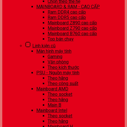
Chọn theo thế hệ
MAINBOARD & RAM - CAO CẤP
Ram DDR4 cao cấp
Ram DDR5 cao cấp
Mainboard Z890 cao cấp
Mainboard Z790 cao cấp
Mainboard B760 cao cấp
Top bán chạy
Linh kiện cũ
Màn hình máy tính
Gaming
Văn phòng
Theo kích thước
PSU - Nguồn máy tính
Theo hãng
Theo công suất
Mainboard AMD
Theo socket
Theo hãng
Main B
Mainboard Intel
Theo socket
Theo hãng
Mainboard H