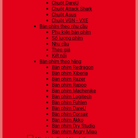
Chuột DareU
Chuột Attack Shark
Chuột Asus
Chuột VGN - VXE
Bàn phím theo nhu cầu
Phụ kiện bàn phím
Số lượng phím
Nhu cầu
Theo giá
Kết nối
Bàn phím theo hãng
Bàn phím Redragon
Bàn phím Xiberia
Bàn phím Razer
Bàn phím Rapoo
Bàn phím Machenike
Bàn phím Logitech
Bàn phím Fuhlen
Bàn phím DareU
Bàn phím Corsair
Bàn phím Akko
Bàn phím Dry Studio
Bàn phím Angry Miao