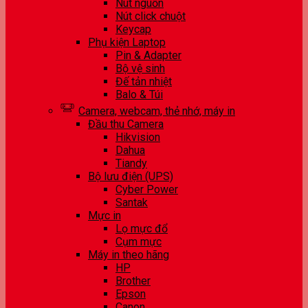
Nút nguồn
Nút click chuột
Keycap
Phụ kiện Laptop
Pin & Adapter
Bộ vệ sinh
Đế tản nhiệt
Balo & Túi
Camera, webcam, thẻ nhớ, máy in
Đầu thu Camera
Hikvision
Dahua
Tiandy
Bộ lưu điện (UPS)
Cyber Power
Santak
Mực in
Lọ mực đổ
Cụm mực
Máy in theo hãng
HP
Brother
Epson
Canon