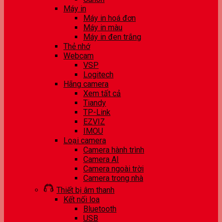
Máy in
Máy in hoá đơn
Máy in màu
Máy in đen trắng
Thẻ nhớ
Webcam
VSP
Logitech
Hãng camera
Xem tất cả
Tiandy
TP-Link
EZVIZ
IMOU
Loại camera
Camera hành trình
Camera AI
Camera ngoài trời
Camera trong nhà
Thiết bị âm thanh
Kết nối loa
Bluetooth
USB