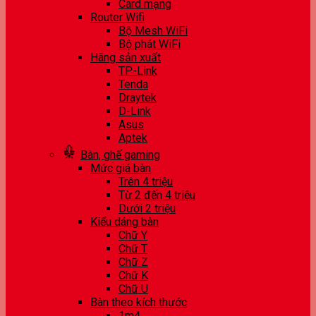
Card mạng
Router Wifi
Bộ Mesh WiFi
Bộ phát WiFi
Hãng sản xuất
TP-Link
Tenda
Draytek
D-Link
Asus
Aptek
Bàn, ghế gaming
Mức giá bàn
Trên 4 triệu
Từ 2 đến 4 triệu
Dưới 2 triệu
Kiểu dáng bàn
Chữ Y
Chữ T
Chữ Z
Chữ K
Chữ U
Bàn theo kích thước
1m4