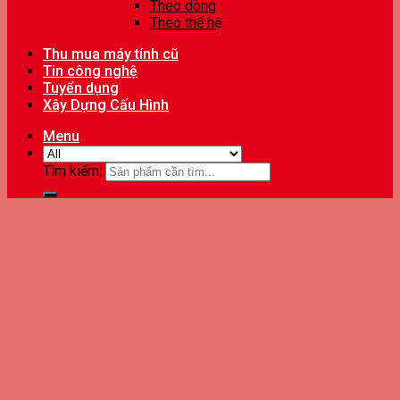
Theo dòng
Theo thế hệ
Thu mua máy tính cũ
Tin công nghệ
Tuyển dụng
Xây Dựng Cấu Hình
Menu
Tìm kiếm: