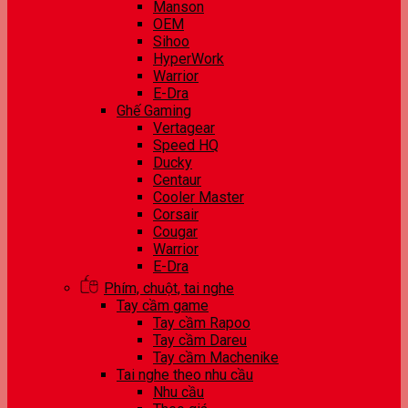
Manson
OEM
Sihoo
HyperWork
Warrior
E-Dra
Ghế Gaming
Vertagear
Speed HQ
Ducky
Centaur
Cooler Master
Corsair
Cougar
Warrior
E-Dra
Phím, chuột, tai nghe
Tay cầm game
Tay cầm Rapoo
Tay cầm Dareu
Tay cầm Machenike
Tai nghe theo nhu cầu
Nhu cầu