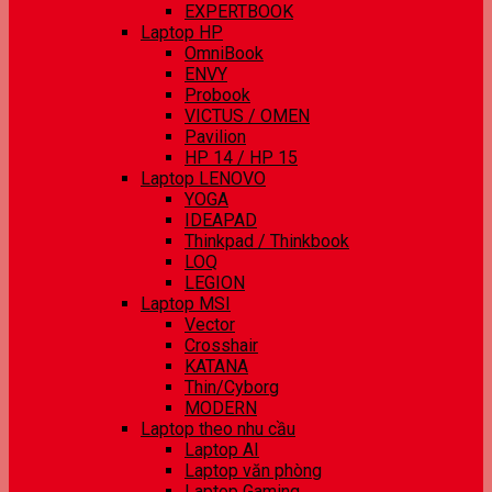
EXPERTBOOK
Laptop HP
OmniBook
ENVY
Probook
VICTUS / OMEN
Pavilion
HP 14 / HP 15
Laptop LENOVO
YOGA
IDEAPAD
Thinkpad / Thinkbook
LOQ
LEGION
Laptop MSI
Vector
Crosshair
KATANA
Thin/Cyborg
MODERN
Laptop theo nhu cầu
Laptop AI
Laptop văn phòng
Laptop Gaming