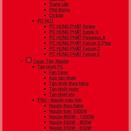
Trung cấp
Phổ thông
Cơ bản
PC HOT
PC HÙNG PHÁT Relaw
PC HÙNG PHÁT Eagle S
PC HÙNG PHÁT Pegasus A
PC HÙNG PHÁT Falcon D Plus
PC HÙNG PHÁT Falcon C
PC HÙNG PHÁT Falcon E
Case, Tản, Nguồn
Tản nhiệt PC
Fan Case
Keo tản nhiệt
Tản nhiệt theo hãng
Tản nhiệt nước
Tản nhiệt khí
PSU - Nguồn máy tính
Nguồn theo hãng
Nguồn trên 1000W
Nguồn 800W - 1000W
Nguồn 650W - 800W
Nguồn 550W - 650W