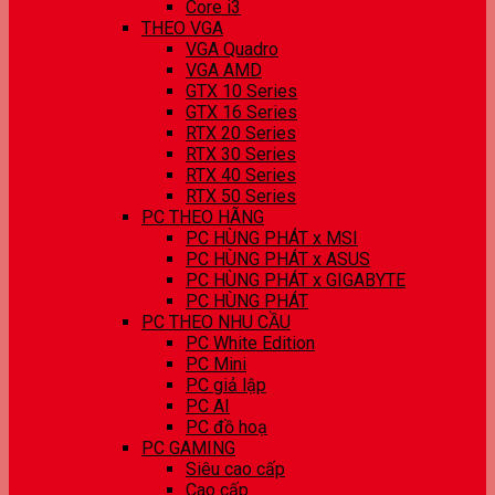
Core i3
THEO VGA
VGA Quadro
VGA AMD
GTX 10 Series
GTX 16 Series
RTX 20 Series
RTX 30 Series
RTX 40 Series
RTX 50 Series
PC THEO HÃNG
PC HÙNG PHÁT x MSI
PC HÙNG PHÁT x ASUS
PC HÙNG PHÁT x GIGABYTE
PC HÙNG PHÁT
PC THEO NHU CẦU
PC White Edition
PC Mini
PC giả lập
PC AI
PC đồ hoạ
PC GAMING
Siêu cao cấp
Cao cấp