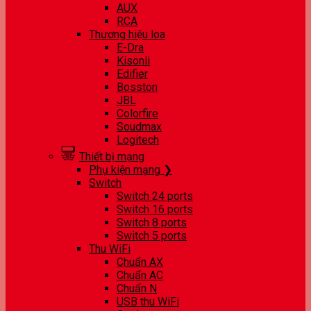
AUX
RCA
Thương hiệu loa
E-Dra
Kisonli
Edifier
Bosston
JBL
Colorfire
Soudmax
Logitech
Thiết bị mạng
Phụ kiện mạng ❯
Switch
Switch 24 ports
Switch 16 ports
Switch 8 ports
Switch 5 ports
Thu WiFi
Chuẩn AX
Chuẩn AC
Chuẩn N
USB thu WiFi