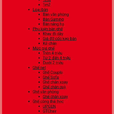
1m2
Loại bàn
Bàn văn phòng
Bàn Gaming
Bàn nâng hạ
Phụ kiện bàn ghế
Khay đi dây
Giá đỡ cốc kẹp bàn
Kê chân
Mức giá ghế
Trên 4 triệu
Từ 2 đến 4 triệu
Dưới 2 triệu
Ghế net
Ghế Couple
Ghế Sofa
Ghế chân xoay
Ghế chân quỳ
Ghế văn phòng
Ghế chân xoay
Ghế công thái học
UPGEN
GTChair