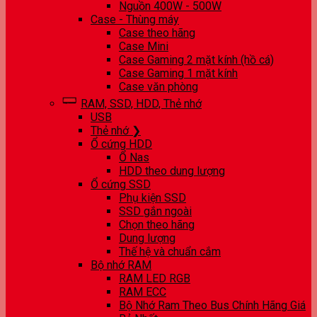
Nguồn 400W - 500W
Case - Thùng máy
Case theo hãng
Case Mini
Case Gaming 2 mặt kính (hồ cá)
Case Gaming 1 mặt kính
Case văn phòng
RAM, SSD, HDD, Thẻ nhớ
USB
Thẻ nhớ ❯
Ổ cứng HDD
Ổ Nas
HDD theo dung lượng
Ổ cứng SSD
Phụ kiện SSD
SSD gắn ngoài
Chọn theo hãng
Dung lượng
Thế hệ và chuẩn cắm
Bộ nhớ RAM
RAM LED RGB
RAM ECC
Bộ Nhớ Ram Theo Bus Chính Hãng Giá