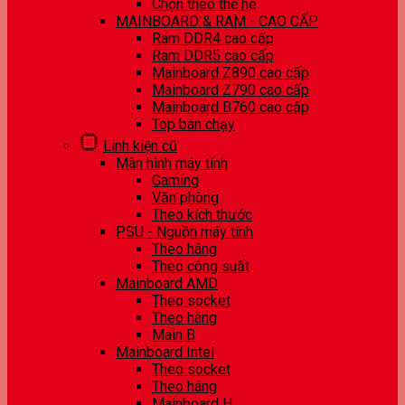
Chọn theo thế hệ
MAINBOARD & RAM - CAO CẤP
Ram DDR4 cao cấp
Ram DDR5 cao cấp
Mainboard Z890 cao cấp
Mainboard Z790 cao cấp
Mainboard B760 cao cấp
Top bán chạy
Linh kiện cũ
Màn hình máy tính
Gaming
Văn phòng
Theo kích thước
PSU - Nguồn máy tính
Theo hãng
Theo công suất
Mainboard AMD
Theo socket
Theo hãng
Main B
Mainboard Intel
Theo socket
Theo hãng
Mainboard H