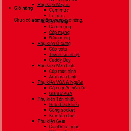
Phụ kiện Máy in
Giỏ hàng
Cụm mực
Lọ mực
Chưa có sản phẩm trong giỏ hàng.
Phụ kiện Mạng
Card mạng
Cáp mạng
Đầu mạng
Phụ kiện Ổ cứng
Cáp sata
Thanh tản nhiệt
Caddy Bay
Phụ kiện Màn hình
Cáp màn hình
Arm màn hình
Phụ kiện VGA & Nguồn
Cáp nguồn nối dài
Giá đỡ VGA
Phụ kiện Tản nhiệt
Hub điều khiển
Gông socket
Keo tản nhiệt
Phụ kiện Gear
Giá đỡ tai nghe