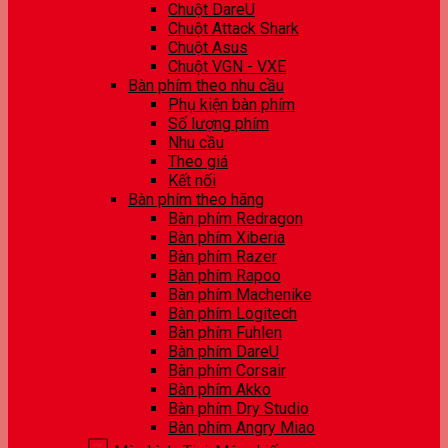
Chuột DareU
Chuột Attack Shark
Chuột Asus
Chuột VGN - VXE
Bàn phím theo nhu cầu
Phụ kiện bàn phím
Số lượng phím
Nhu cầu
Theo giá
Kết nối
Bàn phím theo hãng
Bàn phím Redragon
Bàn phím Xiberia
Bàn phím Razer
Bàn phím Rapoo
Bàn phím Machenike
Bàn phím Logitech
Bàn phím Fuhlen
Bàn phím DareU
Bàn phím Corsair
Bàn phím Akko
Bàn phím Dry Studio
Bàn phím Angry Miao