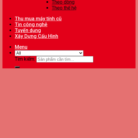
Theo dòng
Theo thế hệ
Thu mua máy tính cũ
Tin công nghệ
Tuyển dụng
Xây Dựng Cấu Hình
Menu
Tìm kiếm: