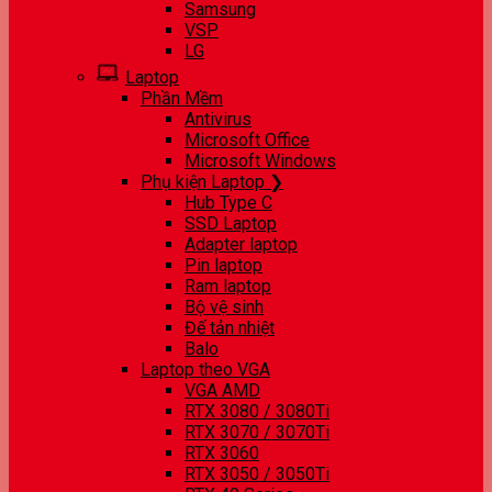
Samsung
VSP
LG
Laptop
Phần Mềm
Antivirus
Microsoft Office
Microsoft Windows
Phụ kiện Laptop ❯
Hub Type C
SSD Laptop
Adapter laptop
Pin laptop
Ram laptop
Bộ vệ sinh
Đế tản nhiệt
Balo
Laptop theo VGA
VGA AMD
RTX 3080 / 3080Ti
RTX 3070 / 3070Ti
RTX 3060
RTX 3050 / 3050Ti