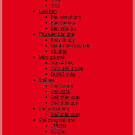
1m2
Loại bàn
Bàn văn phòng
Bàn Gaming
Bàn nâng hạ
Phụ kiện bàn ghế
Khay đi dây
Giá đỡ cốc kẹp bàn
Kê chân
Mức giá ghế
Trên 4 triệu
Từ 2 đến 4 triệu
Dưới 2 triệu
Ghế net
Ghế Couple
Ghế Sofa
Ghế chân xoay
Ghế chân quỳ
Ghế văn phòng
Ghế chân xoay
Ghế công thái học
UPGEN
GTChair