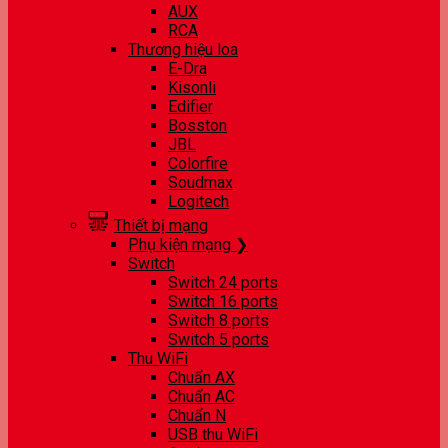
AUX
RCA
Thương hiệu loa
E-Dra
Kisonli
Edifier
Bosston
JBL
Colorfire
Soudmax
Logitech
Thiết bị mạng
Phụ kiện mạng ❯
Switch
Switch 24 ports
Switch 16 ports
Switch 8 ports
Switch 5 ports
Thu WiFi
Chuẩn AX
Chuẩn AC
Chuẩn N
USB thu WiFi