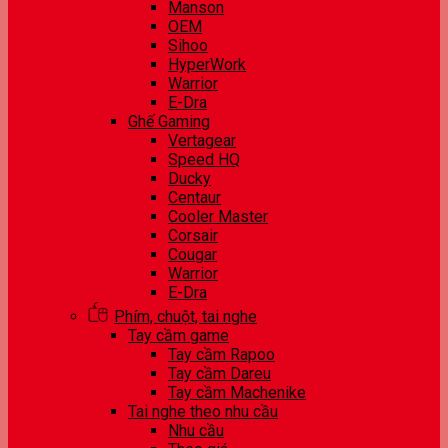
Manson
OEM
Sihoo
HyperWork
Warrior
E-Dra
Ghế Gaming
Vertagear
Speed HQ
Ducky
Centaur
Cooler Master
Corsair
Cougar
Warrior
E-Dra
Phím, chuột, tai nghe
Tay cầm game
Tay cầm Rapoo
Tay cầm Dareu
Tay cầm Machenike
Tai nghe theo nhu cầu
Nhu cầu