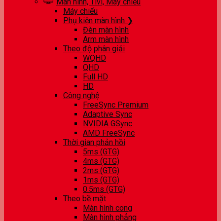
Màn hình, Tivi, Máy chiếu
Máy chiếu
Phụ kiện màn hình ❯
Đèn màn hình
Arm màn hình
Theo độ phân giải
WQHD
QHD
Full HD
HD
Công nghệ
FreeSync Premium
Adaptive Sync
NVIDIA GSync
AMD FreeSync
Thời gian phản hồi
5ms (GTG)
4ms (GTG)
2ms (GTG)
1ms (GTG)
0.5ms (GTG)
Theo bề mặt
Màn hình cong
Màn hình phẳng