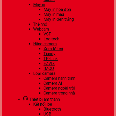
Máy in
Máy in hoá đơn
Máy in màu
Máy in đen trắng
Thẻ nhớ
Webcam
VSP
Logitech
Hãng camera
Xem tất cả
Tiandy
TP-Link
EZVIZ
IMOU
Loại camera
Camera hành trình
Camera AI
Camera ngoài trời
Camera trong nhà
Thiết bị âm thanh
Kết nối loa
Bluetooth
USB