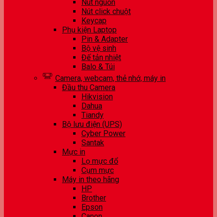
Nút nguồn
Nút click chuột
Keycap
Phụ kiện Laptop
Pin & Adapter
Bộ vệ sinh
Đế tản nhiệt
Balo & Túi
Camera, webcam, thẻ nhớ, máy in
Đầu thu Camera
Hikvision
Dahua
Tiandy
Bộ lưu điện (UPS)
Cyber Power
Santak
Mực in
Lọ mực đổ
Cụm mực
Máy in theo hãng
HP
Brother
Epson
Canon