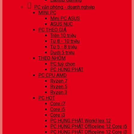
PC văn phòng - doanh nghiệp
MINI PC
Mini PC ASUS
ASUS NUC
PC THEO GIÁ
Trên 10 triệu
Từ 8 - 10 triệu
Từ 5 - 8 triệu
Dưới 5 triệu
THEO NHÓM
PC tuỳ chọn
PC HÙNG PHÁT
PC CPU AMD
Ryzen 7
Ryzen 5
Ryzen 3
PC HOT
Core i7
Core i5
Core i3
PC HÙNG PHÁT WorkFlex 12
PC HÙNG PHÁT Officeline 12 Core i5
PC HÙNG PHÁT Officeline 12 Core i3