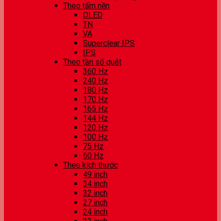
Theo tấm nền
OLED
TN
VA
Superclear IPS
IPS
Theo tần số quét
360 Hz
240 Hz
180 Hz
170 Hz
165 Hz
144 Hz
120 Hz
100 Hz
75 Hz
60 Hz
Theo kích thước
49 inch
34 inch
32 inch
27 inch
24 inch