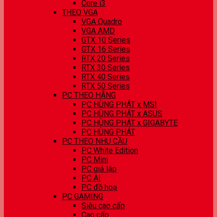
Core i3
THEO VGA
VGA Quadro
VGA AMD
GTX 10 Series
GTX 16 Series
RTX 20 Series
RTX 30 Series
RTX 40 Series
RTX 50 Series
PC THEO HÃNG
PC HÙNG PHÁT x MSI
PC HÙNG PHÁT x ASUS
PC HÙNG PHÁT x GIGABYTE
PC HÙNG PHÁT
PC THEO NHU CẦU
PC White Edition
PC Mini
PC giả lập
PC AI
PC đồ hoạ
PC GAMING
Siêu cao cấp
Cao cấp