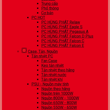
Trung cấp
Phổ thông
Cơ bản
PC HOT
PC HÙNG PHÁT Relaw
PC HÙNG PHÁT Eagle S
PC HÙNG PHÁT Pegasus A
PC HÙNG PHÁT Falcon D Plus
PC HÙNG PHÁT Falcon C
PC HÙNG PHÁT Falcon E
Case, Tản, Nguồn
Tản nhiệt PC
Fan Case
Keo tản nhiệt
Tản nhiệt theo hãng
Tản nhiệt nước
Tản nhiệt khí
PSU - Nguồn máy tính
Nguồn theo hãng
Nguồn trên 1000W
Nguồn 800W - 1000W
Nguồn 650W - 800W
Nguồn 550W - 650W