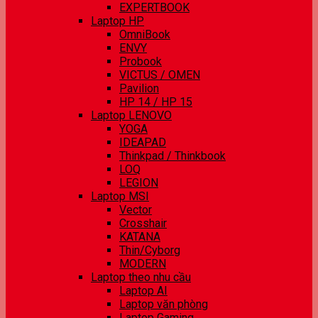
EXPERTBOOK
Laptop HP
OmniBook
ENVY
Probook
VICTUS / OMEN
Pavilion
HP 14 / HP 15
Laptop LENOVO
YOGA
IDEAPAD
Thinkpad / Thinkbook
LOQ
LEGION
Laptop MSI
Vector
Crosshair
KATANA
Thin/Cyborg
MODERN
Laptop theo nhu cầu
Laptop AI
Laptop văn phòng
Laptop Gaming