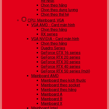
Rẻ Nhất
Chọn theo hãng
Chọn theo dung lượng
Chọn theo thế hệ
CPU, Mainboard, VGA
VGA AMD - Card màn hình
Chọn theo hãng
RX series
VGA NVIDIA - Card màn hình
Chọn theo hãng
Quadro Series
GeForce GTX 16 series
GeForce RTX 20 series
GeForce RTX 30 series
GeForce RTX 40 series
GeForce RTX 50 series (mới)
Mainboard AMD
Mainboard theo kích thước
Mainboard theo socket
Mainboard theo hãng
Mainboard A
Mainboard B
Mainboard X
Mainboard Intel