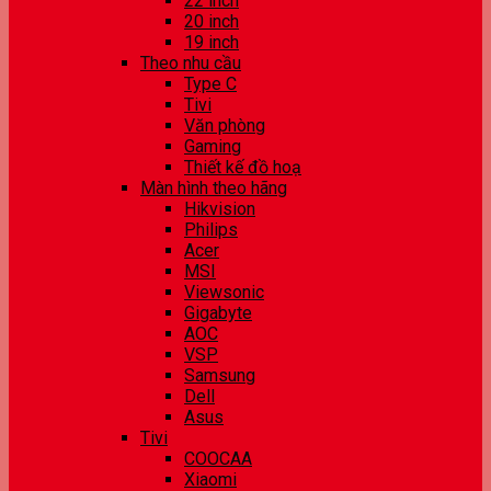
22 inch
20 inch
19 inch
Theo nhu cầu
Type C
Tivi
Văn phòng
Gaming
Thiết kế đồ hoạ
Màn hình theo hãng
Hikvision
Philips
Acer
MSI
Viewsonic
Gigabyte
AOC
VSP
Samsung
Dell
Asus
Tivi
COOCAA
Xiaomi