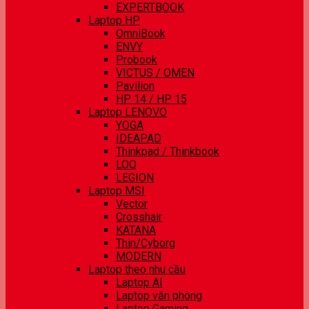
EXPERTBOOK
Laptop HP
OmniBook
ENVY
Probook
VICTUS / OMEN
Pavilion
HP 14 / HP 15
Laptop LENOVO
YOGA
IDEAPAD
Thinkpad / Thinkbook
LOQ
LEGION
Laptop MSI
Vector
Crosshair
KATANA
Thin/Cyborg
MODERN
Laptop theo nhu cầu
Laptop AI
Laptop văn phòng
Laptop Gaming