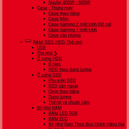
Nguồn 400W - 500W
Case - Thùng máy
Case theo hãng
Case Mini
Case Gaming 2 mặt kính (hồ cá)
Case Gaming 1 mặt kính
Case văn phòng
RAM, SSD, HDD, Thẻ nhớ
USB
Thẻ nhớ ❯
Ổ cứng HDD
Ổ Nas
HDD theo dung lượng
Ổ cứng SSD
Phụ kiện SSD
SSD gắn ngoài
Chọn theo hãng
Dung lượng
Thế hệ và chuẩn cắm
Bộ nhớ RAM
RAM LED RGB
RAM ECC
Bộ Nhớ Ram Theo Bus Chính Hãng Giá