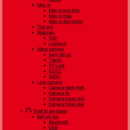
Máy in
Máy in hoá đơn
Máy in màu
Máy in đen trắng
Thẻ nhớ
Webcam
VSP
Logitech
Hãng camera
Xem tất cả
Tiandy
TP-Link
EZVIZ
IMOU
Loại camera
Camera hành trình
Camera AI
Camera ngoài trời
Camera trong nhà
Thiết bị âm thanh
Kết nối loa
Bluetooth
USB