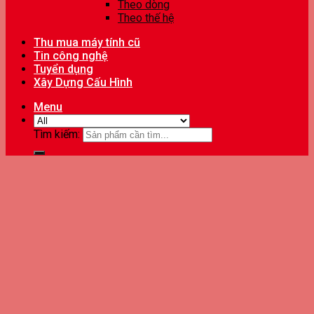
Theo dòng
Theo thế hệ
Thu mua máy tính cũ
Tin công nghệ
Tuyển dụng
Xây Dựng Cấu Hình
Menu
Tìm kiếm: