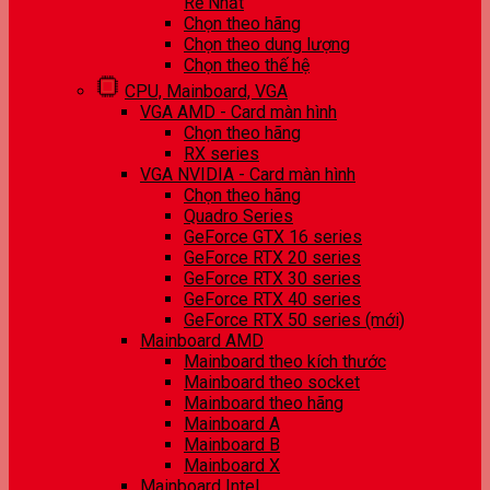
Rẻ Nhất
Chọn theo hãng
Chọn theo dung lượng
Chọn theo thế hệ
CPU, Mainboard, VGA
VGA AMD - Card màn hình
Chọn theo hãng
RX series
VGA NVIDIA - Card màn hình
Chọn theo hãng
Quadro Series
GeForce GTX 16 series
GeForce RTX 20 series
GeForce RTX 30 series
GeForce RTX 40 series
GeForce RTX 50 series (mới)
Mainboard AMD
Mainboard theo kích thước
Mainboard theo socket
Mainboard theo hãng
Mainboard A
Mainboard B
Mainboard X
Mainboard Intel