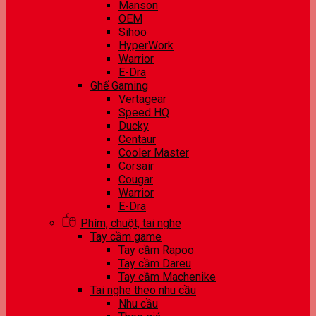
Manson
OEM
Sihoo
HyperWork
Warrior
E-Dra
Ghế Gaming
Vertagear
Speed HQ
Ducky
Centaur
Cooler Master
Corsair
Cougar
Warrior
E-Dra
Phím, chuột, tai nghe
Tay cầm game
Tay cầm Rapoo
Tay cầm Dareu
Tay cầm Machenike
Tai nghe theo nhu cầu
Nhu cầu