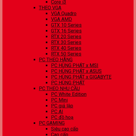
Core i3
THEO VGA
VGA Quadro
VGA AMD
GTX 10 Series
GTX 16 Series
RTX 20 Series
RTX 30 Series
RTX 40 Series
RTX 50 Series
PC THEO HÃNG
PC HÙNG PHÁT x MSI
PC HÙNG PHÁT x ASUS
PC HÙNG PHÁT x GIGABYTE
PC HÙNG PHÁT
PC THEO NHU CẦU
PC White Edition
PC Mini
PC giả lập
PC AI
PC đồ hoạ
PC GAMING
Siêu cao cấp
Cao cấp