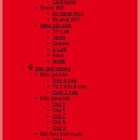
Card mạng
Router Wifi
Bộ Mesh WiFi
Bộ phát WiFi
Hãng sản xuất
TP-Link
Tenda
Draytek
D-Link
Asus
Aptek
Bàn, ghế gaming
Mức giá bàn
Trên 4 triệu
Từ 2 đến 4 triệu
Dưới 2 triệu
Kiểu dáng bàn
Chữ Y
Chữ T
Chữ Z
Chữ K
Chữ U
Bàn theo kích thước
1m4