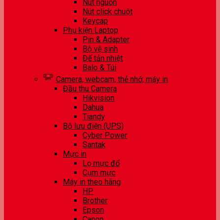
Nút nguồn
Nút click chuột
Keycap
Phụ kiện Laptop
Pin & Adapter
Bộ vệ sinh
Đế tản nhiệt
Balo & Túi
Camera, webcam, thẻ nhớ, máy in
Đầu thu Camera
Hikvision
Dahua
Tiandy
Bộ lưu điện (UPS)
Cyber Power
Santak
Mực in
Lọ mực đổ
Cụm mực
Máy in theo hãng
HP
Brother
Epson
Canon