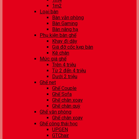
1m2
Loại bàn
Bàn văn phòng
Bàn Gaming
Bàn nâng hạ
Phụ kiện bàn ghế
Khay đi dây
Giá đỡ cốc kẹp bàn
Kê chân
Mức giá ghế
Trên 4 triệu
Từ 2 đến 4 triệu
Dưới 2 triệu
Ghế net
Ghế Couple
Ghế Sofa
Ghế chân xoay
Ghế chân quỳ
Ghế văn phòng
Ghế chân xoay
Ghế công thái học
UPGEN
GTChair