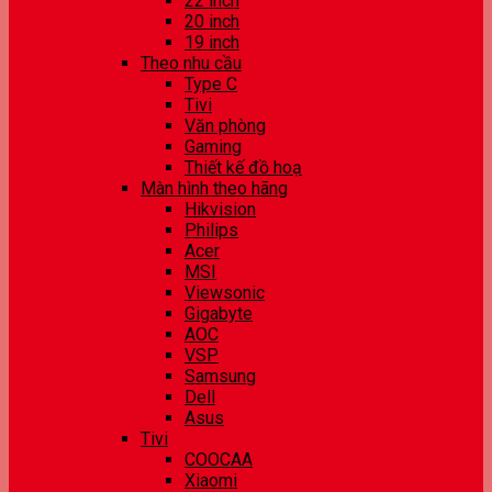
22 inch
20 inch
19 inch
Theo nhu cầu
Type C
Tivi
Văn phòng
Gaming
Thiết kế đồ hoạ
Màn hình theo hãng
Hikvision
Philips
Acer
MSI
Viewsonic
Gigabyte
AOC
VSP
Samsung
Dell
Asus
Tivi
COOCAA
Xiaomi