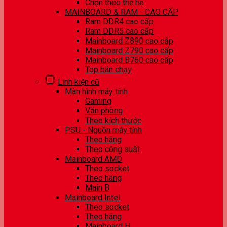
Chọn theo thế hệ
MAINBOARD & RAM - CAO CẤP
Ram DDR4 cao cấp
Ram DDR5 cao cấp
Mainboard Z890 cao cấp
Mainboard Z790 cao cấp
Mainboard B760 cao cấp
Top bán chạy
Linh kiện cũ
Màn hình máy tính
Gaming
Văn phòng
Theo kích thước
PSU - Nguồn máy tính
Theo hãng
Theo công suất
Mainboard AMD
Theo socket
Theo hãng
Main B
Mainboard Intel
Theo socket
Theo hãng
Mainboard H