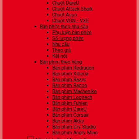
Chuột DareU
Chuột Attack Shark
Chuột Asus
Chuột VGN - VXE
Bàn phím theo nhu cầu
Phụ kiện bàn phím
Số lượng phím
Nhu cầu
Theo giá
Kết nối
Bàn phím theo hãng
Bàn phím Redragon
Bàn phím Xiberia
Bàn phím Razer
Bàn phím Rapoo
Bàn phím Machenike
Bàn phím Logitech
Bàn phím Fuhlen
Bàn phím DareU
Bàn phím Corsair
Bàn phím Akko
Bàn phím Dry Studio
Bàn phím Angry Miao