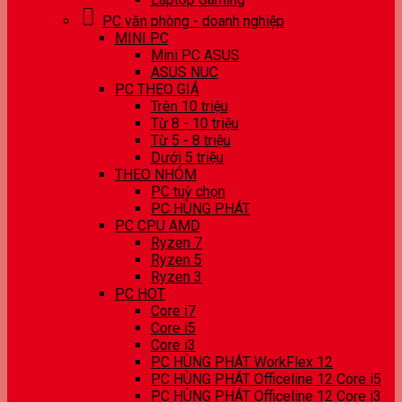
PC văn phòng - doanh nghiệp
MINI PC
Mini PC ASUS
ASUS NUC
PC THEO GIÁ
Trên 10 triệu
Từ 8 - 10 triệu
Từ 5 - 8 triệu
Dưới 5 triệu
THEO NHÓM
PC tuỳ chọn
PC HÙNG PHÁT
PC CPU AMD
Ryzen 7
Ryzen 5
Ryzen 3
PC HOT
Core i7
Core i5
Core i3
PC HÙNG PHÁT WorkFlex 12
PC HÙNG PHÁT Officeline 12 Core i5
PC HÙNG PHÁT Officeline 12 Core i3