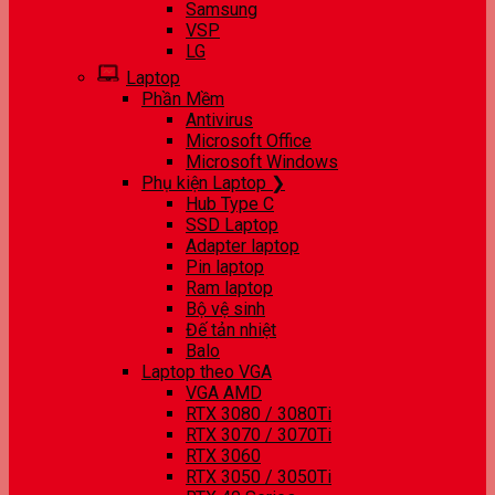
Samsung
VSP
LG
Laptop
Phần Mềm
Antivirus
Microsoft Office
Microsoft Windows
Phụ kiện Laptop ❯
Hub Type C
SSD Laptop
Adapter laptop
Pin laptop
Ram laptop
Bộ vệ sinh
Đế tản nhiệt
Balo
Laptop theo VGA
VGA AMD
RTX 3080 / 3080Ti
RTX 3070 / 3070Ti
RTX 3060
RTX 3050 / 3050Ti