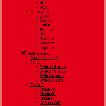
AUX
RCA
Thương hiệu loa
E-Dra
Kisonli
Edifier
Bosston
JBL
Colorfire
Soudmax
Logitech
Thiết bị mạng
Phụ kiện mạng ❯
Switch
Switch 24 ports
Switch 16 ports
Switch 8 ports
Switch 5 ports
Thu WiFi
Chuẩn AX
Chuẩn AC
Chuẩn N
USB thu WiFi