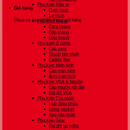
Phụ kiện Máy in
Giỏ hàng
Cụm mực
Lọ mực
Chưa có sản phẩm trong giỏ hàng.
Phụ kiện Mạng
Card mạng
Cáp mạng
Đầu mạng
Phụ kiện Ổ cứng
Cáp sata
Thanh tản nhiệt
Caddy Bay
Phụ kiện Màn hình
Cáp màn hình
Arm màn hình
Phụ kiện VGA & Nguồn
Cáp nguồn nối dài
Giá đỡ VGA
Phụ kiện Tản nhiệt
Hub điều khiển
Gông socket
Keo tản nhiệt
Phụ kiện Gear
Giá đỡ tai nghe