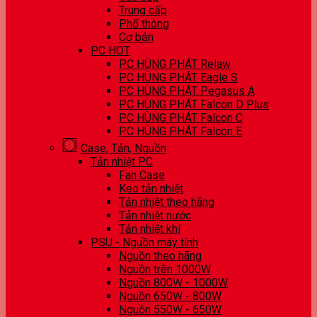
Trung cấp
Phổ thông
Cơ bản
PC HOT
PC HÙNG PHÁT Relaw
PC HÙNG PHÁT Eagle S
PC HÙNG PHÁT Pegasus A
PC HÙNG PHÁT Falcon D Plus
PC HÙNG PHÁT Falcon C
PC HÙNG PHÁT Falcon E
Case, Tản, Nguồn
Tản nhiệt PC
Fan Case
Keo tản nhiệt
Tản nhiệt theo hãng
Tản nhiệt nước
Tản nhiệt khí
PSU - Nguồn máy tính
Nguồn theo hãng
Nguồn trên 1000W
Nguồn 800W - 1000W
Nguồn 650W - 800W
Nguồn 550W - 650W