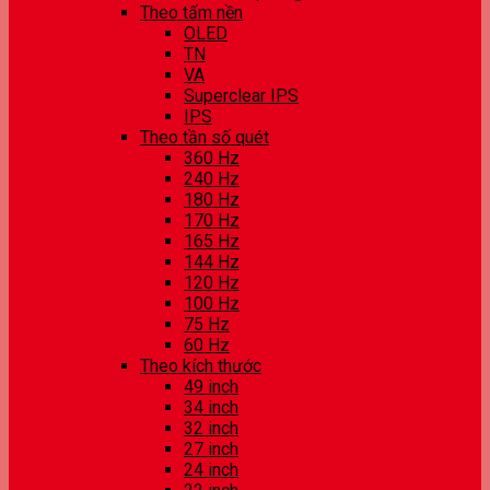
Theo tấm nền
OLED
TN
VA
Superclear IPS
IPS
Theo tần số quét
360 Hz
240 Hz
180 Hz
170 Hz
165 Hz
144 Hz
120 Hz
100 Hz
75 Hz
60 Hz
Theo kích thước
49 inch
34 inch
32 inch
27 inch
24 inch