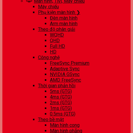
Màn hình, Tivi, Máy chiếu
Máy chiếu
Phụ kiện màn hình ❯
Đèn màn hình
Arm màn hình
Theo độ phân giải
WQHD
QHD
Full HD
HD
Công nghệ
FreeSync Premium
Adaptive Sync
NVIDIA GSync
AMD FreeSync
Thời gian phản hồi
5ms (GTG)
4ms (GTG)
2ms (GTG)
1ms (GTG)
0.5ms (GTG)
Theo bề mặt
Màn hình cong
Màn hình phẳng