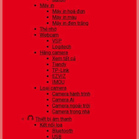
Máy in
Máy in hoá đơn
Máy in màu
Máy in đen trắng
Thẻ nhớ
Webcam
VSP
Logitech
Hãng camera
Xem tất cả
Tiandy
TP-Link
EZVIZ
IMOU
Loại camera
Camera hành trình
Camera AI
Camera ngoài trời
Camera trong nhà
Thiết bị âm thanh
Kết nối loa
Bluetooth
USB