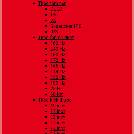
Theo tấm nền
OLED
TN
VA
Superclear IPS
IPS
Theo tần số quét
360 Hz
240 Hz
180 Hz
170 Hz
165 Hz
144 Hz
120 Hz
100 Hz
75 Hz
60 Hz
Theo kích thước
49 inch
34 inch
32 inch
27 inch
24 inch