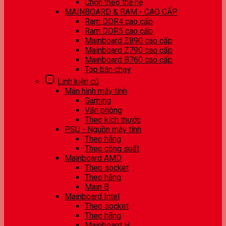
Chọn theo thế hệ
MAINBOARD & RAM - CAO CẤP
Ram DDR4 cao cấp
Ram DDR5 cao cấp
Mainboard Z890 cao cấp
Mainboard Z790 cao cấp
Mainboard B760 cao cấp
Top bán chạy
Linh kiện cũ
Màn hình máy tính
Gaming
Văn phòng
Theo kích thước
PSU - Nguồn máy tính
Theo hãng
Theo công suất
Mainboard AMD
Theo socket
Theo hãng
Main B
Mainboard Intel
Theo socket
Theo hãng
Mainboard H