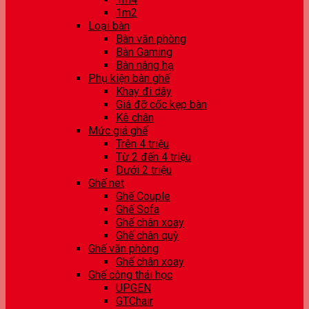
1m2
Loại bàn
Bàn văn phòng
Bàn Gaming
Bàn nâng hạ
Phụ kiện bàn ghế
Khay đi dây
Giá đỡ cốc kẹp bàn
Kê chân
Mức giá ghế
Trên 4 triệu
Từ 2 đến 4 triệu
Dưới 2 triệu
Ghế net
Ghế Couple
Ghế Sofa
Ghế chân xoay
Ghế chân quỳ
Ghế văn phòng
Ghế chân xoay
Ghế công thái học
UPGEN
GTChair