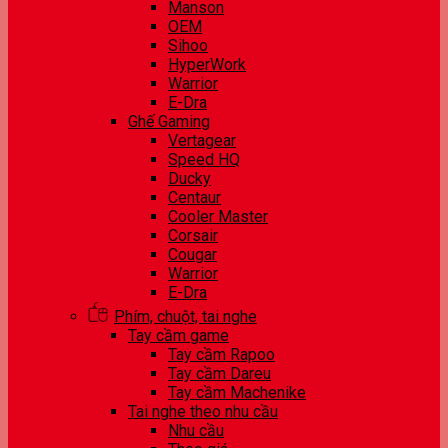
Manson
OEM
Sihoo
HyperWork
Warrior
E-Dra
Ghế Gaming
Vertagear
Speed HQ
Ducky
Centaur
Cooler Master
Corsair
Cougar
Warrior
E-Dra
Phím, chuột, tai nghe
Tay cầm game
Tay cầm Rapoo
Tay cầm Dareu
Tay cầm Machenike
Tai nghe theo nhu cầu
Nhu cầu