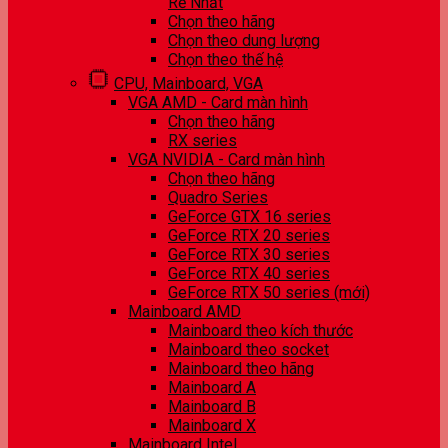
Rẻ Nhất
Chọn theo hãng
Chọn theo dung lượng
Chọn theo thế hệ
CPU, Mainboard, VGA
VGA AMD - Card màn hình
Chọn theo hãng
RX series
VGA NVIDIA - Card màn hình
Chọn theo hãng
Quadro Series
GeForce GTX 16 series
GeForce RTX 20 series
GeForce RTX 30 series
GeForce RTX 40 series
GeForce RTX 50 series (mới)
Mainboard AMD
Mainboard theo kích thước
Mainboard theo socket
Mainboard theo hãng
Mainboard A
Mainboard B
Mainboard X
Mainboard Intel