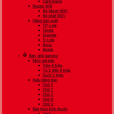
Card mạng
Router Wifi
Bộ Mesh WiFi
Bộ phát WiFi
Hãng sản xuất
TP-Link
Tenda
Draytek
D-Link
Asus
Aptek
Bàn, ghế gaming
Mức giá bàn
Trên 4 triệu
Từ 2 đến 4 triệu
Dưới 2 triệu
Kiểu dáng bàn
Chữ Y
Chữ T
Chữ Z
Chữ K
Chữ U
Bàn theo kích thước
1m4