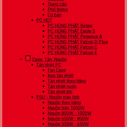
Trung cấp
Phổ thông
Cơ bản
PC HOT
PC HÙNG PHÁT Relaw
PC HÙNG PHÁT Eagle S
PC HÙNG PHÁT Pegasus A
PC HÙNG PHÁT Falcon D Plus
PC HÙNG PHÁT Falcon C
PC HÙNG PHÁT Falcon E
Case, Tản, Nguồn
Tản nhiệt PC
Fan Case
Keo tản nhiệt
Tản nhiệt theo hãng
Tản nhiệt nước
Tản nhiệt khí
PSU - Nguồn máy tính
Nguồn theo hãng
Nguồn trên 1000W
Nguồn 800W - 1000W
Nguồn 650W - 800W
Nguồn 550W - 650W