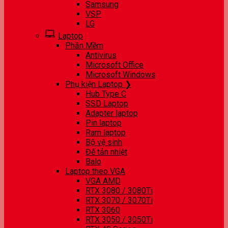
Samsung
VSP
LG
Laptop
Phần Mềm
Antivirus
Microsoft Office
Microsoft Windows
Phụ kiện Laptop ❯
Hub Type C
SSD Laptop
Adapter laptop
Pin laptop
Ram laptop
Bộ vệ sinh
Đế tản nhiệt
Balo
Laptop theo VGA
VGA AMD
RTX 3080 / 3080Ti
RTX 3070 / 3070Ti
RTX 3060
RTX 3050 / 3050Ti