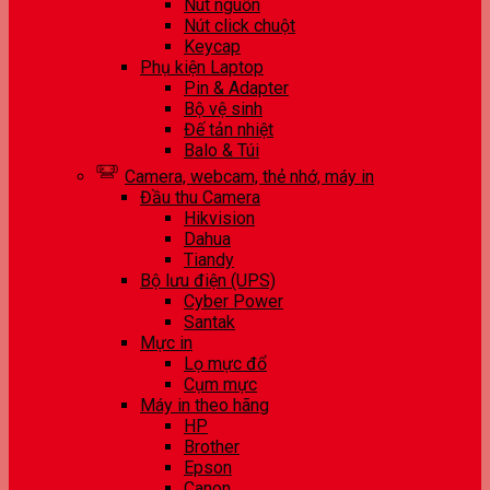
Nút nguồn
Nút click chuột
Keycap
Phụ kiện Laptop
Pin & Adapter
Bộ vệ sinh
Đế tản nhiệt
Balo & Túi
Camera, webcam, thẻ nhớ, máy in
Đầu thu Camera
Hikvision
Dahua
Tiandy
Bộ lưu điện (UPS)
Cyber Power
Santak
Mực in
Lọ mực đổ
Cụm mực
Máy in theo hãng
HP
Brother
Epson
Canon