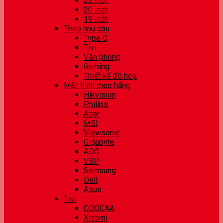
22 inch
20 inch
19 inch
Theo nhu cầu
Type C
Tivi
Văn phòng
Gaming
Thiết kế đồ hoạ
Màn hình theo hãng
Hikvision
Philips
Acer
MSI
Viewsonic
Gigabyte
AOC
VSP
Samsung
Dell
Asus
Tivi
COOCAA
Xiaomi