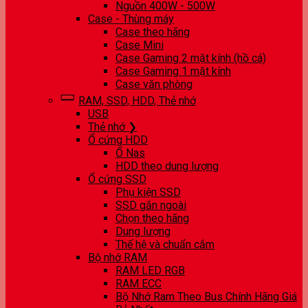
Nguồn 400W - 500W
Case - Thùng máy
Case theo hãng
Case Mini
Case Gaming 2 mặt kính (hồ cá)
Case Gaming 1 mặt kính
Case văn phòng
RAM, SSD, HDD, Thẻ nhớ
USB
Thẻ nhớ ❯
Ổ cứng HDD
Ổ Nas
HDD theo dung lượng
Ổ cứng SSD
Phụ kiện SSD
SSD gắn ngoài
Chọn theo hãng
Dung lượng
Thế hệ và chuẩn cắm
Bộ nhớ RAM
RAM LED RGB
RAM ECC
Bộ Nhớ Ram Theo Bus Chính Hãng Giá