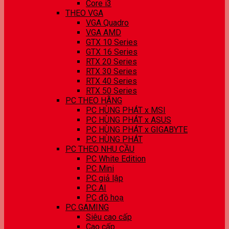
Core i3
THEO VGA
VGA Quadro
VGA AMD
GTX 10 Series
GTX 16 Series
RTX 20 Series
RTX 30 Series
RTX 40 Series
RTX 50 Series
PC THEO HÃNG
PC HÙNG PHÁT x MSI
PC HÙNG PHÁT x ASUS
PC HÙNG PHÁT x GIGABYTE
PC HÙNG PHÁT
PC THEO NHU CẦU
PC White Edition
PC Mini
PC giả lập
PC AI
PC đồ hoạ
PC GAMING
Siêu cao cấp
Cao cấp