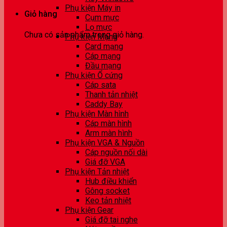
Phụ kiện Máy in
Giỏ hàng
Cụm mực
Lọ mực
Chưa có sản phẩm trong giỏ hàng.
Phụ kiện Mạng
Card mạng
Cáp mạng
Đầu mạng
Phụ kiện Ổ cứng
Cáp sata
Thanh tản nhiệt
Caddy Bay
Phụ kiện Màn hình
Cáp màn hình
Arm màn hình
Phụ kiện VGA & Nguồn
Cáp nguồn nối dài
Giá đỡ VGA
Phụ kiện Tản nhiệt
Hub điều khiển
Gông socket
Keo tản nhiệt
Phụ kiện Gear
Giá đỡ tai nghe