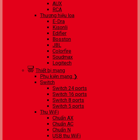
AUX
RCA
Thương hiệu loa
E-Dra
Kisonli
Edifier
Bosston
JBL
Colorfire
Soudmax
Logitech
Thiết bị mạng
Phụ kiện mạng ❯
Switch
Switch 24 ports
Switch 16 ports
Switch 8 ports
Switch 5 ports
Thu WiFi
Chuẩn AX
Chuẩn AC
Chuẩn N
USB thu WiFi