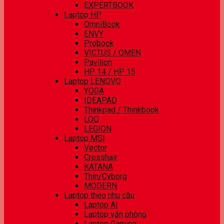
EXPERTBOOK
Laptop HP
OmniBook
ENVY
Probook
VICTUS / OMEN
Pavilion
HP 14 / HP 15
Laptop LENOVO
YOGA
IDEAPAD
Thinkpad / Thinkbook
LOQ
LEGION
Laptop MSI
Vector
Crosshair
KATANA
Thin/Cyborg
MODERN
Laptop theo nhu cầu
Laptop AI
Laptop văn phòng
Laptop Gaming