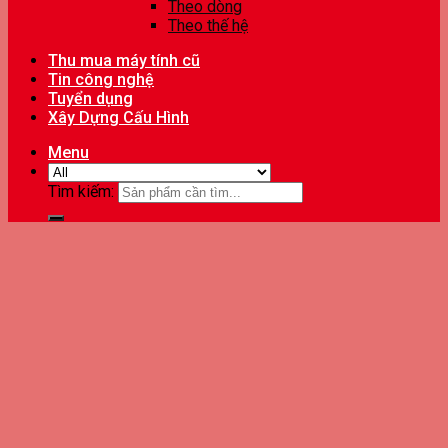
Theo dòng
Theo thế hệ
Thu mua máy tính cũ
Tin công nghệ
Tuyển dụng
Xây Dựng Cấu Hình
Menu
Tìm kiếm: