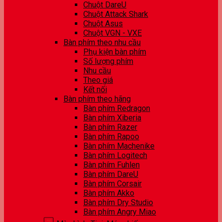
Chuột DareU
Chuột Attack Shark
Chuột Asus
Chuột VGN - VXE
Bàn phím theo nhu cầu
Phụ kiện bàn phím
Số lượng phím
Nhu cầu
Theo giá
Kết nối
Bàn phím theo hãng
Bàn phím Redragon
Bàn phím Xiberia
Bàn phím Razer
Bàn phím Rapoo
Bàn phím Machenike
Bàn phím Logitech
Bàn phím Fuhlen
Bàn phím DareU
Bàn phím Corsair
Bàn phím Akko
Bàn phím Dry Studio
Bàn phím Angry Miao