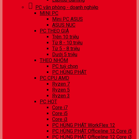
PC văn phòng - doanh nghiệp
MINI PC
Mini PC ASUS
ASUS NUC
PC THEO GIÁ
Trên 10 triệu
Từ 8 - 10 triệu
Từ 5 - 8 triệu
Dưới 5 triệu
THEO NHÓM
PC tuỳ chọn
PC HÙNG PHÁT
PC CPU AMD
Ryzen 7
Ryzen 5
Ryzen 3
PC HOT
Core i7
Core i5
Core i3
PC HÙNG PHÁT WorkFlex 12
PC HÙNG PHÁT Officeline 12 Core i5
PC HÙNG PHÁT Officeline 12 Core i3