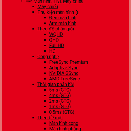
Màn hình, Tivi, Máy chiếu
Máy chiếu
Phụ kiện màn hình ❯
Đèn màn hình
Arm màn hình
Theo độ phân giải
WQHD
QHD
Full HD
HD
Công nghệ
FreeSync Premium
Adaptive Sync
NVIDIA GSync
AMD FreeSync
Thời gian phản hồi
5ms (GTG)
4ms (GTG)
2ms (GTG)
1ms (GTG)
0.5ms (GTG)
Theo bề mặt
Màn hình cong
Màn hình phẳng