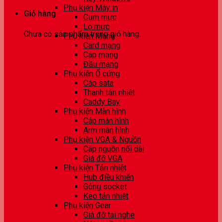
Phụ kiện Máy in
Giỏ hàng
Cụm mực
Lọ mực
Chưa có sản phẩm trong giỏ hàng.
Phụ kiện Mạng
Card mạng
Cáp mạng
Đầu mạng
Phụ kiện Ổ cứng
Cáp sata
Thanh tản nhiệt
Caddy Bay
Phụ kiện Màn hình
Cáp màn hình
Arm màn hình
Phụ kiện VGA & Nguồn
Cáp nguồn nối dài
Giá đỡ VGA
Phụ kiện Tản nhiệt
Hub điều khiển
Gông socket
Keo tản nhiệt
Phụ kiện Gear
Giá đỡ tai nghe