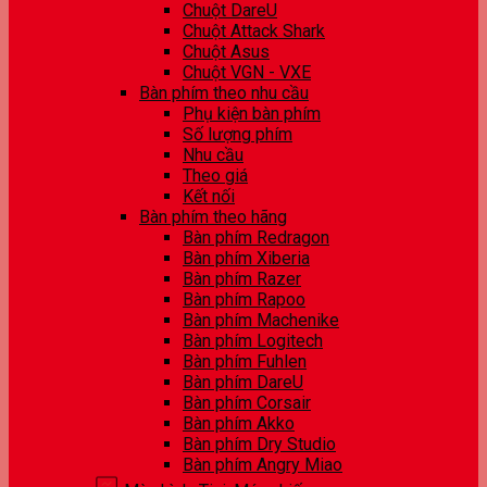
Chuột DareU
Chuột Attack Shark
Chuột Asus
Chuột VGN - VXE
Bàn phím theo nhu cầu
Phụ kiện bàn phím
Số lượng phím
Nhu cầu
Theo giá
Kết nối
Bàn phím theo hãng
Bàn phím Redragon
Bàn phím Xiberia
Bàn phím Razer
Bàn phím Rapoo
Bàn phím Machenike
Bàn phím Logitech
Bàn phím Fuhlen
Bàn phím DareU
Bàn phím Corsair
Bàn phím Akko
Bàn phím Dry Studio
Bàn phím Angry Miao