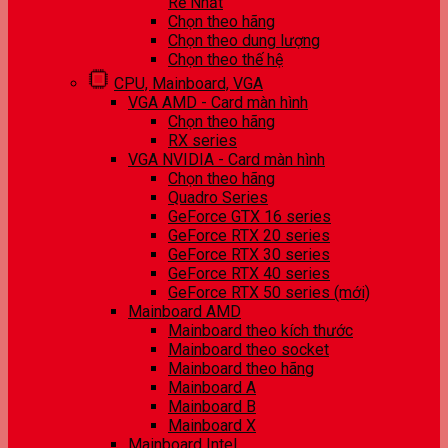
Rẻ Nhất
Chọn theo hãng
Chọn theo dung lượng
Chọn theo thế hệ
CPU, Mainboard, VGA
VGA AMD - Card màn hình
Chọn theo hãng
RX series
VGA NVIDIA - Card màn hình
Chọn theo hãng
Quadro Series
GeForce GTX 16 series
GeForce RTX 20 series
GeForce RTX 30 series
GeForce RTX 40 series
GeForce RTX 50 series (mới)
Mainboard AMD
Mainboard theo kích thước
Mainboard theo socket
Mainboard theo hãng
Mainboard A
Mainboard B
Mainboard X
Mainboard Intel