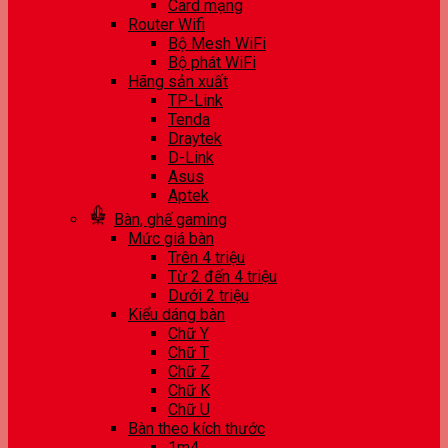
Card mạng
Router Wifi
Bộ Mesh WiFi
Bộ phát WiFi
Hãng sản xuất
TP-Link
Tenda
Draytek
D-Link
Asus
Aptek
Bàn, ghế gaming
Mức giá bàn
Trên 4 triệu
Từ 2 đến 4 triệu
Dưới 2 triệu
Kiểu dáng bàn
Chữ Y
Chữ T
Chữ Z
Chữ K
Chữ U
Bàn theo kích thước
1m4