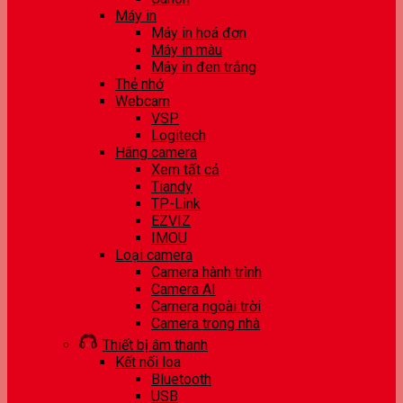
Máy in
Máy in hoá đơn
Máy in màu
Máy in đen trắng
Thẻ nhớ
Webcam
VSP
Logitech
Hãng camera
Xem tất cả
Tiandy
TP-Link
EZVIZ
IMOU
Loại camera
Camera hành trình
Camera AI
Camera ngoài trời
Camera trong nhà
Thiết bị âm thanh
Kết nối loa
Bluetooth
USB