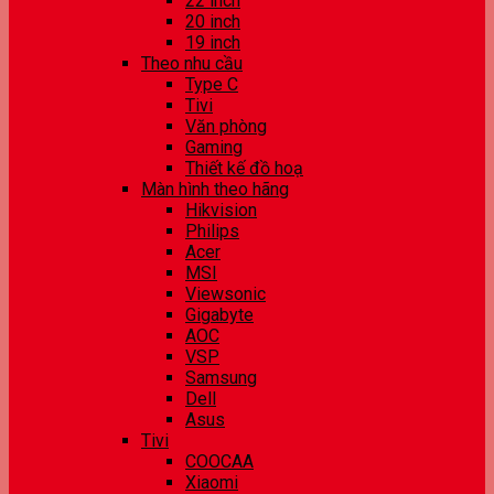
22 inch
20 inch
19 inch
Theo nhu cầu
Type C
Tivi
Văn phòng
Gaming
Thiết kế đồ hoạ
Màn hình theo hãng
Hikvision
Philips
Acer
MSI
Viewsonic
Gigabyte
AOC
VSP
Samsung
Dell
Asus
Tivi
COOCAA
Xiaomi