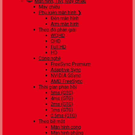
Màn hình, Tivi, Máy chiếu
Máy chiếu
Phụ kiện màn hình ❯
Đèn màn hình
Arm màn hình
Theo độ phân giải
WQHD
QHD
Full HD
HD
Công nghệ
FreeSync Premium
Adaptive Sync
NVIDIA GSync
AMD FreeSync
Thời gian phản hồi
5ms (GTG)
4ms (GTG)
2ms (GTG)
1ms (GTG)
0.5ms (GTG)
Theo bề mặt
Màn hình cong
Màn hình phẳng