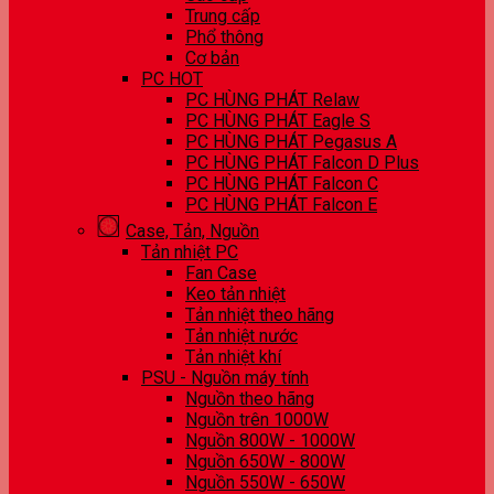
Trung cấp
Phổ thông
Cơ bản
PC HOT
PC HÙNG PHÁT Relaw
PC HÙNG PHÁT Eagle S
PC HÙNG PHÁT Pegasus A
PC HÙNG PHÁT Falcon D Plus
PC HÙNG PHÁT Falcon C
PC HÙNG PHÁT Falcon E
Case, Tản, Nguồn
Tản nhiệt PC
Fan Case
Keo tản nhiệt
Tản nhiệt theo hãng
Tản nhiệt nước
Tản nhiệt khí
PSU - Nguồn máy tính
Nguồn theo hãng
Nguồn trên 1000W
Nguồn 800W - 1000W
Nguồn 650W - 800W
Nguồn 550W - 650W