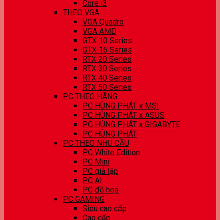
Core i3
THEO VGA
VGA Quadro
VGA AMD
GTX 10 Series
GTX 16 Series
RTX 20 Series
RTX 30 Series
RTX 40 Series
RTX 50 Series
PC THEO HÃNG
PC HÙNG PHÁT x MSI
PC HÙNG PHÁT x ASUS
PC HÙNG PHÁT x GIGABYTE
PC HÙNG PHÁT
PC THEO NHU CẦU
PC White Edition
PC Mini
PC giả lập
PC AI
PC đồ hoạ
PC GAMING
Siêu cao cấp
Cao cấp