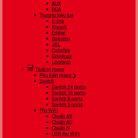
AUX
RCA
Thương hiệu loa
E-Dra
Kisonli
Edifier
Bosston
JBL
Colorfire
Soudmax
Logitech
Thiết bị mạng
Phụ kiện mạng ❯
Switch
Switch 24 ports
Switch 16 ports
Switch 8 ports
Switch 5 ports
Thu WiFi
Chuẩn AX
Chuẩn AC
Chuẩn N
USB thu WiFi