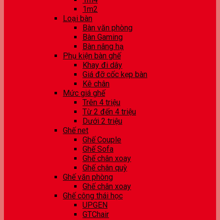
1m2
Loại bàn
Bàn văn phòng
Bàn Gaming
Bàn nâng hạ
Phụ kiện bàn ghế
Khay đi dây
Giá đỡ cốc kẹp bàn
Kê chân
Mức giá ghế
Trên 4 triệu
Từ 2 đến 4 triệu
Dưới 2 triệu
Ghế net
Ghế Couple
Ghế Sofa
Ghế chân xoay
Ghế chân quỳ
Ghế văn phòng
Ghế chân xoay
Ghế công thái học
UPGEN
GTChair