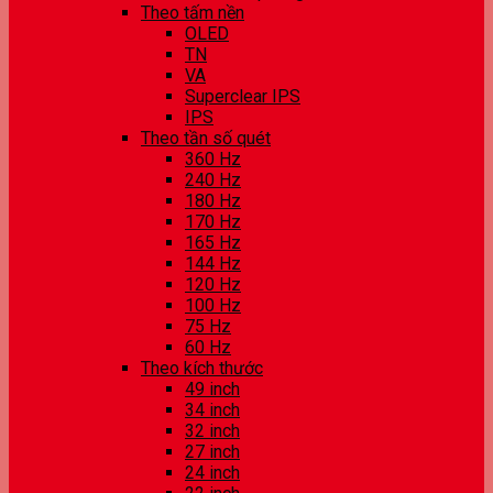
Theo tấm nền
OLED
TN
VA
Superclear IPS
IPS
Theo tần số quét
360 Hz
240 Hz
180 Hz
170 Hz
165 Hz
144 Hz
120 Hz
100 Hz
75 Hz
60 Hz
Theo kích thước
49 inch
34 inch
32 inch
27 inch
24 inch