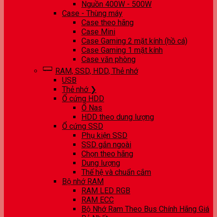
Nguồn 400W - 500W
Case - Thùng máy
Case theo hãng
Case Mini
Case Gaming 2 mặt kính (hồ cá)
Case Gaming 1 mặt kính
Case văn phòng
RAM, SSD, HDD, Thẻ nhớ
USB
Thẻ nhớ ❯
Ổ cứng HDD
Ổ Nas
HDD theo dung lượng
Ổ cứng SSD
Phụ kiện SSD
SSD gắn ngoài
Chọn theo hãng
Dung lượng
Thế hệ và chuẩn cắm
Bộ nhớ RAM
RAM LED RGB
RAM ECC
Bộ Nhớ Ram Theo Bus Chính Hãng Giá