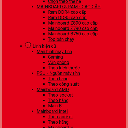
Chọn theo thế hệ
MAINBOARD & RAM - CAO CẤP
Ram DDR4 cao cấp
Ram DDR5 cao cấp
Mainboard Z890 cao cấp
Mainboard Z790 cao cấp
Mainboard B760 cao cấp
Top bán chạy
Linh kiện cũ
Màn hình máy tính
Gaming
Văn phòng
Theo kích thước
PSU - Nguồn máy tính
Theo hãng
Theo công suất
Mainboard AMD
Theo socket
Theo hãng
Main B
Mainboard Intel
Theo socket
Theo hãng
Mainboard H