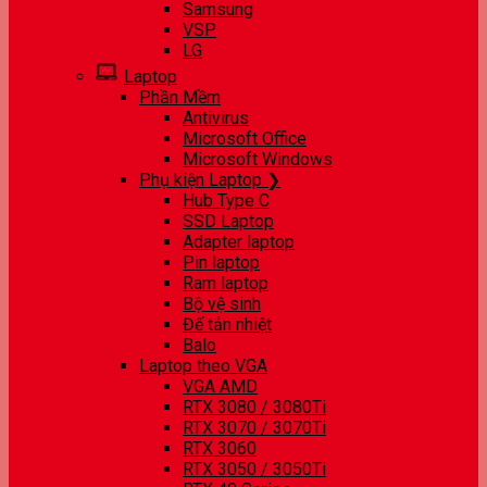
Samsung
VSP
LG
Laptop
Phần Mềm
Antivirus
Microsoft Office
Microsoft Windows
Phụ kiện Laptop ❯
Hub Type C
SSD Laptop
Adapter laptop
Pin laptop
Ram laptop
Bộ vệ sinh
Đế tản nhiệt
Balo
Laptop theo VGA
VGA AMD
RTX 3080 / 3080Ti
RTX 3070 / 3070Ti
RTX 3060
RTX 3050 / 3050Ti