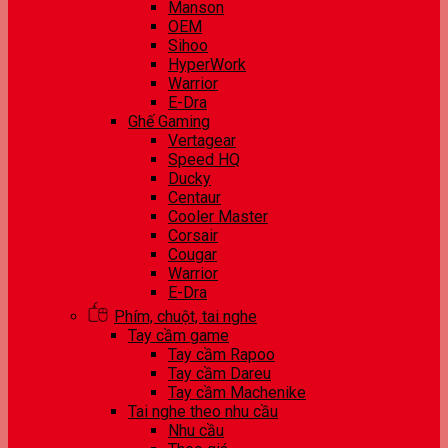
Manson
OEM
Sihoo
HyperWork
Warrior
E-Dra
Ghế Gaming
Vertagear
Speed HQ
Ducky
Centaur
Cooler Master
Corsair
Cougar
Warrior
E-Dra
Phím, chuột, tai nghe
Tay cầm game
Tay cầm Rapoo
Tay cầm Dareu
Tay cầm Machenike
Tai nghe theo nhu cầu
Nhu cầu