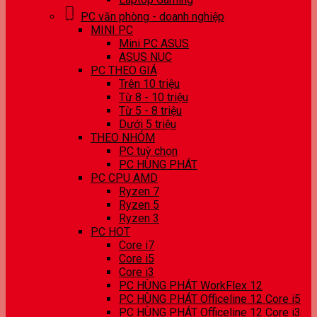
PC văn phòng - doanh nghiệp
MINI PC
Mini PC ASUS
ASUS NUC
PC THEO GIÁ
Trên 10 triệu
Từ 8 - 10 triệu
Từ 5 - 8 triệu
Dưới 5 triệu
THEO NHÓM
PC tuỳ chọn
PC HÙNG PHÁT
PC CPU AMD
Ryzen 7
Ryzen 5
Ryzen 3
PC HOT
Core i7
Core i5
Core i3
PC HÙNG PHÁT WorkFlex 12
PC HÙNG PHÁT Officeline 12 Core i5
PC HÙNG PHÁT Officeline 12 Core i3