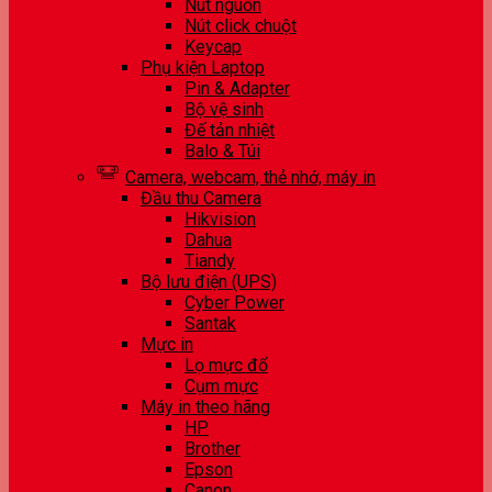
Nút nguồn
Nút click chuột
Keycap
Phụ kiện Laptop
Pin & Adapter
Bộ vệ sinh
Đế tản nhiệt
Balo & Túi
Camera, webcam, thẻ nhớ, máy in
Đầu thu Camera
Hikvision
Dahua
Tiandy
Bộ lưu điện (UPS)
Cyber Power
Santak
Mực in
Lọ mực đổ
Cụm mực
Máy in theo hãng
HP
Brother
Epson
Canon