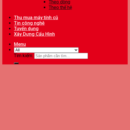
Theo dòng
Theo thế hệ
Thu mua máy tính cũ
Tin công nghệ
Tuyển dụng
Xây Dựng Cấu Hình
Menu
Tìm kiếm: