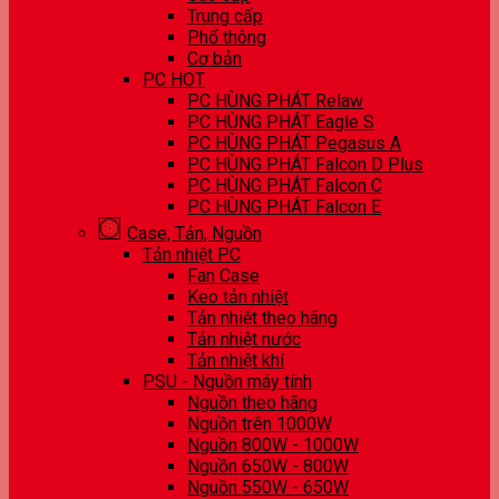
Trung cấp
Phổ thông
Cơ bản
PC HOT
PC HÙNG PHÁT Relaw
PC HÙNG PHÁT Eagle S
PC HÙNG PHÁT Pegasus A
PC HÙNG PHÁT Falcon D Plus
PC HÙNG PHÁT Falcon C
PC HÙNG PHÁT Falcon E
Case, Tản, Nguồn
Tản nhiệt PC
Fan Case
Keo tản nhiệt
Tản nhiệt theo hãng
Tản nhiệt nước
Tản nhiệt khí
PSU - Nguồn máy tính
Nguồn theo hãng
Nguồn trên 1000W
Nguồn 800W - 1000W
Nguồn 650W - 800W
Nguồn 550W - 650W