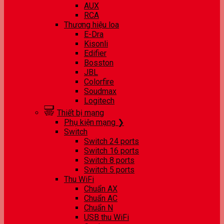
AUX
RCA
Thương hiệu loa
E-Dra
Kisonli
Edifier
Bosston
JBL
Colorfire
Soudmax
Logitech
Thiết bị mạng
Phụ kiện mạng ❯
Switch
Switch 24 ports
Switch 16 ports
Switch 8 ports
Switch 5 ports
Thu WiFi
Chuẩn AX
Chuẩn AC
Chuẩn N
USB thu WiFi