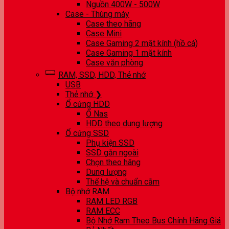
Nguồn 400W - 500W
Case - Thùng máy
Case theo hãng
Case Mini
Case Gaming 2 mặt kính (hồ cá)
Case Gaming 1 mặt kính
Case văn phòng
RAM, SSD, HDD, Thẻ nhớ
USB
Thẻ nhớ ❯
Ổ cứng HDD
Ổ Nas
HDD theo dung lượng
Ổ cứng SSD
Phụ kiện SSD
SSD gắn ngoài
Chọn theo hãng
Dung lượng
Thế hệ và chuẩn cắm
Bộ nhớ RAM
RAM LED RGB
RAM ECC
Bộ Nhớ Ram Theo Bus Chính Hãng Giá