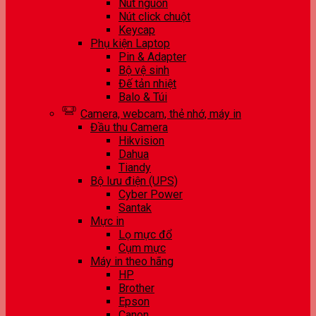
Nút nguồn
Nút click chuột
Keycap
Phụ kiện Laptop
Pin & Adapter
Bộ vệ sinh
Đế tản nhiệt
Balo & Túi
Camera, webcam, thẻ nhớ, máy in
Đầu thu Camera
Hikvision
Dahua
Tiandy
Bộ lưu điện (UPS)
Cyber Power
Santak
Mực in
Lọ mực đổ
Cụm mực
Máy in theo hãng
HP
Brother
Epson
Canon