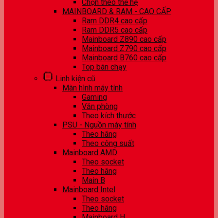
Chọn theo thế hệ
MAINBOARD & RAM - CAO CẤP
Ram DDR4 cao cấp
Ram DDR5 cao cấp
Mainboard Z890 cao cấp
Mainboard Z790 cao cấp
Mainboard B760 cao cấp
Top bán chạy
Linh kiện cũ
Màn hình máy tính
Gaming
Văn phòng
Theo kích thước
PSU - Nguồn máy tính
Theo hãng
Theo công suất
Mainboard AMD
Theo socket
Theo hãng
Main B
Mainboard Intel
Theo socket
Theo hãng
Mainboard H