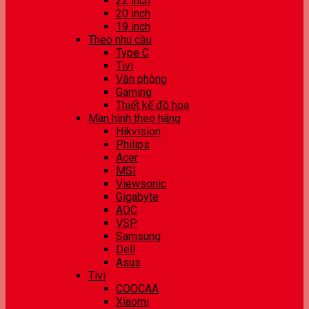
22 inch
20 inch
19 inch
Theo nhu cầu
Type C
Tivi
Văn phòng
Gaming
Thiết kế đồ hoạ
Màn hình theo hãng
Hikvision
Philips
Acer
MSI
Viewsonic
Gigabyte
AOC
VSP
Samsung
Dell
Asus
Tivi
COOCAA
Xiaomi