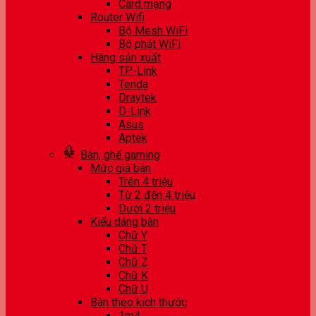
Card mạng
Router Wifi
Bộ Mesh WiFi
Bộ phát WiFi
Hãng sản xuất
TP-Link
Tenda
Draytek
D-Link
Asus
Aptek
Bàn, ghế gaming
Mức giá bàn
Trên 4 triệu
Từ 2 đến 4 triệu
Dưới 2 triệu
Kiểu dáng bàn
Chữ Y
Chữ T
Chữ Z
Chữ K
Chữ U
Bàn theo kích thước
1m4