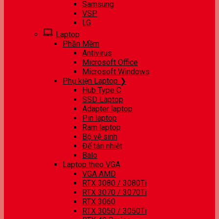
Samsung
VSP
LG
Laptop
Phần Mềm
Antivirus
Microsoft Office
Microsoft Windows
Phụ kiện Laptop ❯
Hub Type C
SSD Laptop
Adapter laptop
Pin laptop
Ram laptop
Bộ vệ sinh
Đế tản nhiệt
Balo
Laptop theo VGA
VGA AMD
RTX 3080 / 3080Ti
RTX 3070 / 3070Ti
RTX 3060
RTX 3050 / 3050Ti