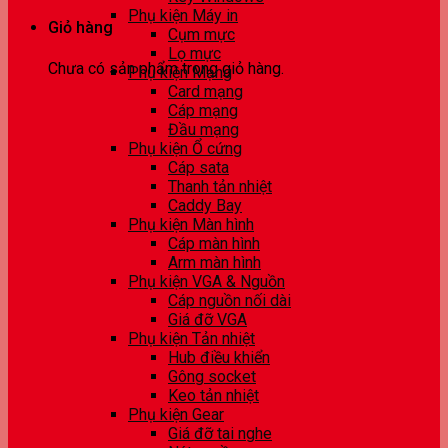
Phụ kiện Máy in
Giỏ hàng
Cụm mực
Lọ mực
Chưa có sản phẩm trong giỏ hàng.
Phụ kiện Mạng
Card mạng
Cáp mạng
Đầu mạng
Phụ kiện Ổ cứng
Cáp sata
Thanh tản nhiệt
Caddy Bay
Phụ kiện Màn hình
Cáp màn hình
Arm màn hình
Phụ kiện VGA & Nguồn
Cáp nguồn nối dài
Giá đỡ VGA
Phụ kiện Tản nhiệt
Hub điều khiển
Gông socket
Keo tản nhiệt
Phụ kiện Gear
Giá đỡ tai nghe