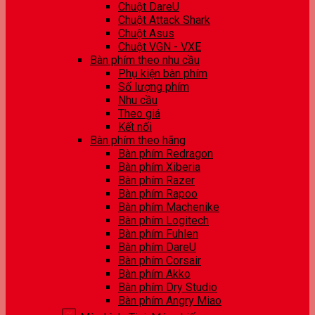
Chuột DareU
Chuột Attack Shark
Chuột Asus
Chuột VGN - VXE
Bàn phím theo nhu cầu
Phụ kiện bàn phím
Số lượng phím
Nhu cầu
Theo giá
Kết nối
Bàn phím theo hãng
Bàn phím Redragon
Bàn phím Xiberia
Bàn phím Razer
Bàn phím Rapoo
Bàn phím Machenike
Bàn phím Logitech
Bàn phím Fuhlen
Bàn phím DareU
Bàn phím Corsair
Bàn phím Akko
Bàn phím Dry Studio
Bàn phím Angry Miao