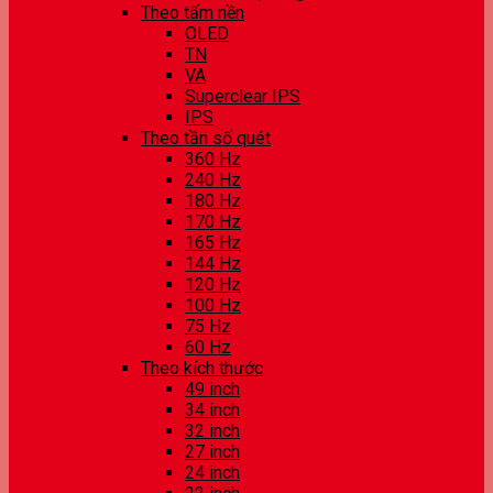
Theo tấm nền
OLED
TN
VA
Superclear IPS
IPS
Theo tần số quét
360 Hz
240 Hz
180 Hz
170 Hz
165 Hz
144 Hz
120 Hz
100 Hz
75 Hz
60 Hz
Theo kích thước
49 inch
34 inch
32 inch
27 inch
24 inch