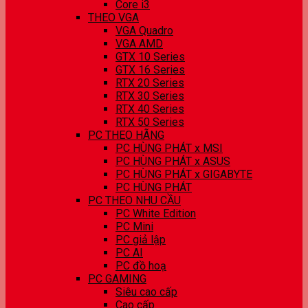
Core i3
THEO VGA
VGA Quadro
VGA AMD
GTX 10 Series
GTX 16 Series
RTX 20 Series
RTX 30 Series
RTX 40 Series
RTX 50 Series
PC THEO HÃNG
PC HÙNG PHÁT x MSI
PC HÙNG PHÁT x ASUS
PC HÙNG PHÁT x GIGABYTE
PC HÙNG PHÁT
PC THEO NHU CẦU
PC White Edition
PC Mini
PC giả lập
PC AI
PC đồ hoạ
PC GAMING
Siêu cao cấp
Cao cấp