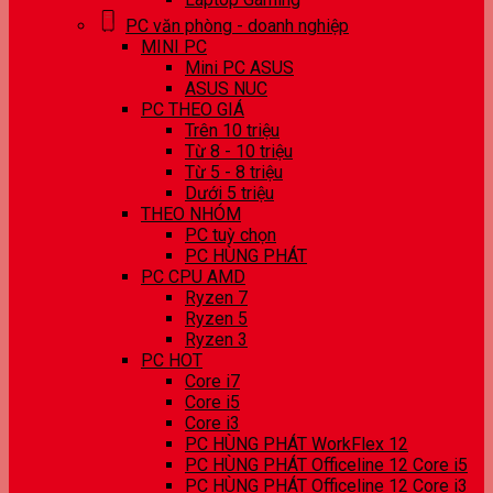
PC văn phòng - doanh nghiệp
MINI PC
Mini PC ASUS
ASUS NUC
PC THEO GIÁ
Trên 10 triệu
Từ 8 - 10 triệu
Từ 5 - 8 triệu
Dưới 5 triệu
THEO NHÓM
PC tuỳ chọn
PC HÙNG PHÁT
PC CPU AMD
Ryzen 7
Ryzen 5
Ryzen 3
PC HOT
Core i7
Core i5
Core i3
PC HÙNG PHÁT WorkFlex 12
PC HÙNG PHÁT Officeline 12 Core i5
PC HÙNG PHÁT Officeline 12 Core i3