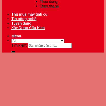
Theo dòng
Theo thế hệ
Thu mua máy tính cũ
Tin công nghệ
Tuyển dụng
Xây Dựng Cấu Hình
Menu
Tìm kiếm: