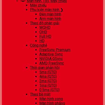
Màn hình, Tivi, Máy chiếu
Máy chiếu
Phụ kiện màn hình ❯
Đèn màn hình
Arm màn hình
Theo độ phân giải
WQHD
QHD
Full HD
HD
Công nghệ
FreeSync Premium
Adaptive Sync
NVIDIA GSync
AMD FreeSync
Thời gian phản hồi
5ms (GTG)
4ms (GTG)
2ms (GTG)
1ms (GTG)
0.5ms (GTG)
Theo bề mặt
Màn hình cong
Màn hình phẳng