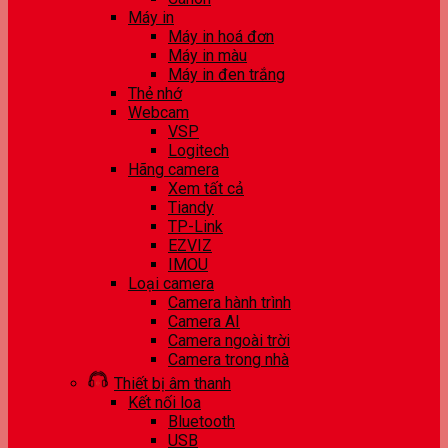
Máy in
Máy in hoá đơn
Máy in màu
Máy in đen trắng
Thẻ nhớ
Webcam
VSP
Logitech
Hãng camera
Xem tất cả
Tiandy
TP-Link
EZVIZ
IMOU
Loại camera
Camera hành trình
Camera AI
Camera ngoài trời
Camera trong nhà
Thiết bị âm thanh
Kết nối loa
Bluetooth
USB