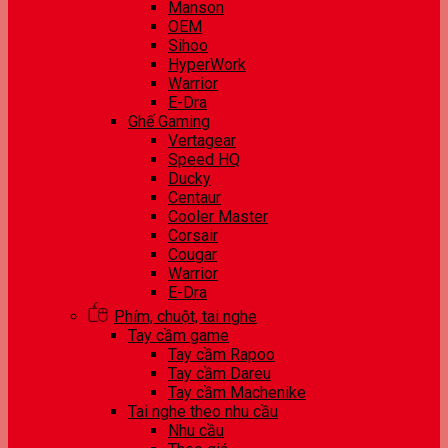
Manson
OEM
Sihoo
HyperWork
Warrior
E-Dra
Ghế Gaming
Vertagear
Speed HQ
Ducky
Centaur
Cooler Master
Corsair
Cougar
Warrior
E-Dra
Phím, chuột, tai nghe
Tay cầm game
Tay cầm Rapoo
Tay cầm Dareu
Tay cầm Machenike
Tai nghe theo nhu cầu
Nhu cầu