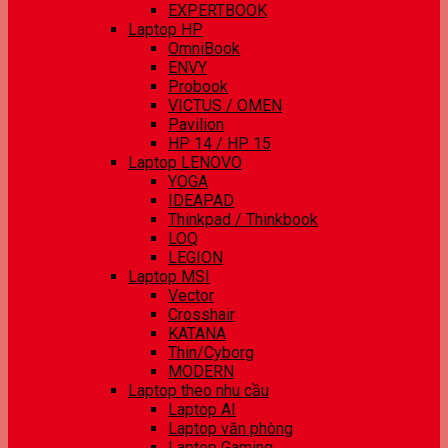
EXPERTBOOK
Laptop HP
OmniBook
ENVY
Probook
VICTUS / OMEN
Pavilion
HP 14 / HP 15
Laptop LENOVO
YOGA
IDEAPAD
Thinkpad / Thinkbook
LOQ
LEGION
Laptop MSI
Vector
Crosshair
KATANA
Thin/Cyborg
MODERN
Laptop theo nhu cầu
Laptop AI
Laptop văn phòng
Laptop Gaming