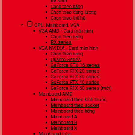
Rẻ Nhất
Chọn theo hãng
Chọn theo dung lượng
Chọn theo thế hệ
CPU, Mainboard, VGA
VGA AMD - Card màn hình
Chọn theo hãng
RX series
VGA NVIDIA - Card màn hình
Chọn theo hãng
Quadro Series
GeForce GTX 16 series
GeForce RTX 20 series
GeForce RTX 30 series
GeForce RTX 40 series
GeForce RTX 50 series (mới)
Mainboard AMD
Mainboard theo kích thước
Mainboard theo socket
Mainboard theo hãng
Mainboard A
Mainboard B
Mainboard X
Mainboard Intel