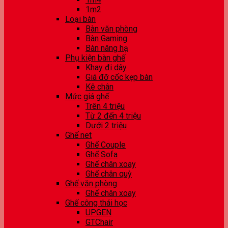
1m2
Loại bàn
Bàn văn phòng
Bàn Gaming
Bàn nâng hạ
Phụ kiện bàn ghế
Khay đi dây
Giá đỡ cốc kẹp bàn
Kê chân
Mức giá ghế
Trên 4 triệu
Từ 2 đến 4 triệu
Dưới 2 triệu
Ghế net
Ghế Couple
Ghế Sofa
Ghế chân xoay
Ghế chân quỳ
Ghế văn phòng
Ghế chân xoay
Ghế công thái học
UPGEN
GTChair