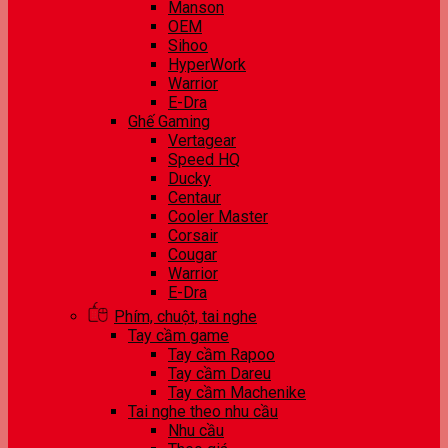
Manson
OEM
Sihoo
HyperWork
Warrior
E-Dra
Ghế Gaming
Vertagear
Speed HQ
Ducky
Centaur
Cooler Master
Corsair
Cougar
Warrior
E-Dra
Phím, chuột, tai nghe
Tay cầm game
Tay cầm Rapoo
Tay cầm Dareu
Tay cầm Machenike
Tai nghe theo nhu cầu
Nhu cầu