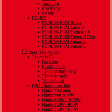
Trung cấp
Phổ thông
Cơ bản
PC HOT
PC HÙNG PHÁT Relaw
PC HÙNG PHÁT Eagle S
PC HÙNG PHÁT Pegasus A
PC HÙNG PHÁT Falcon D Plus
PC HÙNG PHÁT Falcon C
PC HÙNG PHÁT Falcon E
Case, Tản, Nguồn
Tản nhiệt PC
Fan Case
Keo tản nhiệt
Tản nhiệt theo hãng
Tản nhiệt nước
Tản nhiệt khí
PSU - Nguồn máy tính
Nguồn theo hãng
Nguồn trên 1000W
Nguồn 800W - 1000W
Nguồn 650W - 800W
Nguồn 550W - 650W