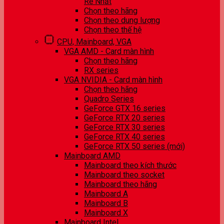
Rẻ Nhất
Chọn theo hãng
Chọn theo dung lượng
Chọn theo thế hệ
CPU, Mainboard, VGA
VGA AMD - Card màn hình
Chọn theo hãng
RX series
VGA NVIDIA - Card màn hình
Chọn theo hãng
Quadro Series
GeForce GTX 16 series
GeForce RTX 20 series
GeForce RTX 30 series
GeForce RTX 40 series
GeForce RTX 50 series (mới)
Mainboard AMD
Mainboard theo kích thước
Mainboard theo socket
Mainboard theo hãng
Mainboard A
Mainboard B
Mainboard X
Mainboard Intel