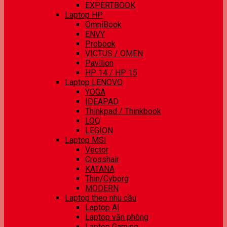
EXPERTBOOK
Laptop HP
OmniBook
ENVY
Probook
VICTUS / OMEN
Pavilion
HP 14 / HP 15
Laptop LENOVO
YOGA
IDEAPAD
Thinkpad / Thinkbook
LOQ
LEGION
Laptop MSI
Vector
Crosshair
KATANA
Thin/Cyborg
MODERN
Laptop theo nhu cầu
Laptop AI
Laptop văn phòng
Laptop Gaming