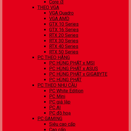
Core i3
THEO VGA
VGA Quadro
VGA AMD
GTX 10 Series
GTX 16 Series
RTX 20 Series
RTX 30 Series
RTX 40 Series
RTX 50 Series
PC THEO HÃNG
PC HÙNG PHÁT x MSI
PC HÙNG PHÁT x ASUS
PC HÙNG PHÁT x GIGABYTE
PC HÙNG PHÁT
PC THEO NHU CẦU
PC White Edition
PC Mini
PC giả lập
PC AI
PC đồ hoạ
PC GAMING
Siêu cao cấp
Cao cấp