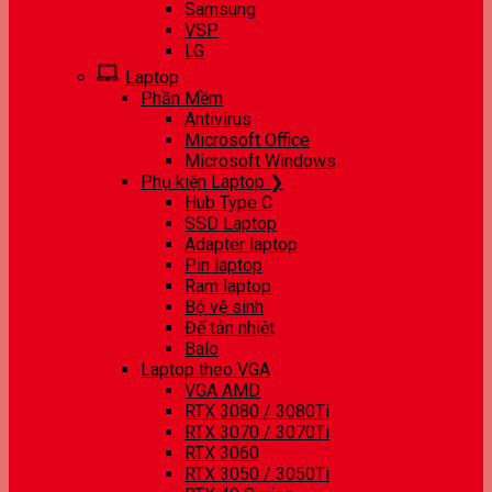
Samsung
VSP
LG
Laptop
Phần Mềm
Antivirus
Microsoft Office
Microsoft Windows
Phụ kiện Laptop ❯
Hub Type C
SSD Laptop
Adapter laptop
Pin laptop
Ram laptop
Bộ vệ sinh
Đế tản nhiệt
Balo
Laptop theo VGA
VGA AMD
RTX 3080 / 3080Ti
RTX 3070 / 3070Ti
RTX 3060
RTX 3050 / 3050Ti