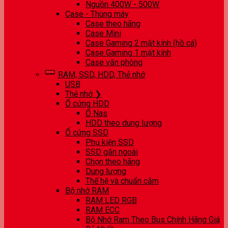
Nguồn 400W - 500W
Case - Thùng máy
Case theo hãng
Case Mini
Case Gaming 2 mặt kính (hồ cá)
Case Gaming 1 mặt kính
Case văn phòng
RAM, SSD, HDD, Thẻ nhớ
USB
Thẻ nhớ ❯
Ổ cứng HDD
Ổ Nas
HDD theo dung lượng
Ổ cứng SSD
Phụ kiện SSD
SSD gắn ngoài
Chọn theo hãng
Dung lượng
Thế hệ và chuẩn cắm
Bộ nhớ RAM
RAM LED RGB
RAM ECC
Bộ Nhớ Ram Theo Bus Chính Hãng Giá