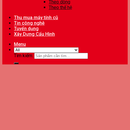
Theo dòng
Theo thế hệ
Thu mua máy tính cũ
Tin công nghệ
Tuyển dụng
Xây Dựng Cấu Hình
Menu
Tìm kiếm: