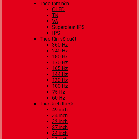
Theo tấm nền
OLED
TN
VA
Superclear IPS
IPS
Theo tần số quét
360 Hz
240 Hz
180 Hz
170 Hz
165 Hz
144 Hz
120 Hz
100 Hz
75 Hz
60 Hz
Theo kích thước
49 inch
34 inch
32 inch
27 inch
24 inch