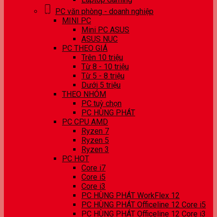
PC văn phòng - doanh nghiệp
MINI PC
Mini PC ASUS
ASUS NUC
PC THEO GIÁ
Trên 10 triệu
Từ 8 - 10 triệu
Từ 5 - 8 triệu
Dưới 5 triệu
THEO NHÓM
PC tuỳ chọn
PC HÙNG PHÁT
PC CPU AMD
Ryzen 7
Ryzen 5
Ryzen 3
PC HOT
Core i7
Core i5
Core i3
PC HÙNG PHÁT WorkFlex 12
PC HÙNG PHÁT Officeline 12 Core i5
PC HÙNG PHÁT Officeline 12 Core i3