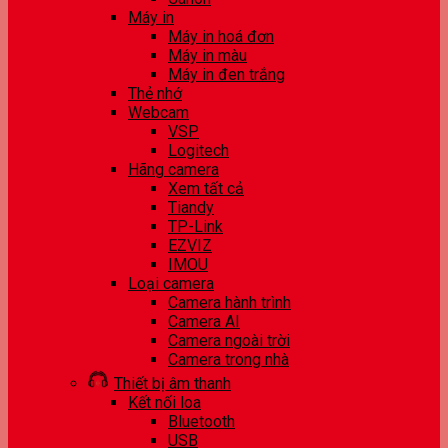
Máy in
Máy in hoá đơn
Máy in màu
Máy in đen trắng
Thẻ nhớ
Webcam
VSP
Logitech
Hãng camera
Xem tất cả
Tiandy
TP-Link
EZVIZ
IMOU
Loại camera
Camera hành trình
Camera AI
Camera ngoài trời
Camera trong nhà
Thiết bị âm thanh
Kết nối loa
Bluetooth
USB