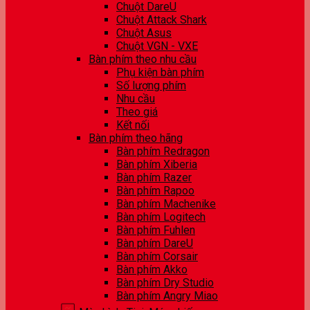
Chuột DareU
Chuột Attack Shark
Chuột Asus
Chuột VGN - VXE
Bàn phím theo nhu cầu
Phụ kiện bàn phím
Số lượng phím
Nhu cầu
Theo giá
Kết nối
Bàn phím theo hãng
Bàn phím Redragon
Bàn phím Xiberia
Bàn phím Razer
Bàn phím Rapoo
Bàn phím Machenike
Bàn phím Logitech
Bàn phím Fuhlen
Bàn phím DareU
Bàn phím Corsair
Bàn phím Akko
Bàn phím Dry Studio
Bàn phím Angry Miao