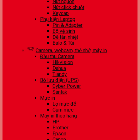
Nút nguồn
Nút click chuột
Keycap
Phụ kiện Laptop
Pin & Adapter
Bộ vệ sinh
Đế tản nhiệt
Balo & Túi
Camera, webcam, thẻ nhớ, máy in
Đầu thu Camera
Hikvision
Dahua
Tiandy
Bộ lưu điện (UPS)
Cyber Power
Santak
Mực in
Lọ mực đổ
Cụm mực
Máy in theo hãng
HP
Brother
Epson
Canon