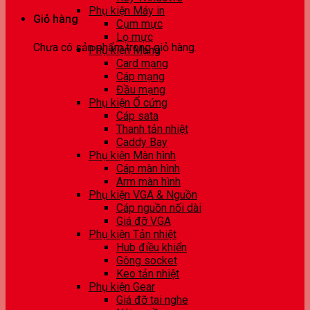
Phụ kiện Máy in
Giỏ hàng
Cụm mực
Lọ mực
Chưa có sản phẩm trong giỏ hàng.
Phụ kiện Mạng
Card mạng
Cáp mạng
Đầu mạng
Phụ kiện Ổ cứng
Cáp sata
Thanh tản nhiệt
Caddy Bay
Phụ kiện Màn hình
Cáp màn hình
Arm màn hình
Phụ kiện VGA & Nguồn
Cáp nguồn nối dài
Giá đỡ VGA
Phụ kiện Tản nhiệt
Hub điều khiển
Gông socket
Keo tản nhiệt
Phụ kiện Gear
Giá đỡ tai nghe