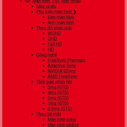
Màn hình, Tivi, Máy chiếu
Máy chiếu
Phụ kiện màn hình ❯
Đèn màn hình
Arm màn hình
Theo độ phân giải
WQHD
QHD
Full HD
HD
Công nghệ
FreeSync Premium
Adaptive Sync
NVIDIA GSync
AMD FreeSync
Thời gian phản hồi
5ms (GTG)
4ms (GTG)
2ms (GTG)
1ms (GTG)
0.5ms (GTG)
Theo bề mặt
Màn hình cong
Màn hình phẳng