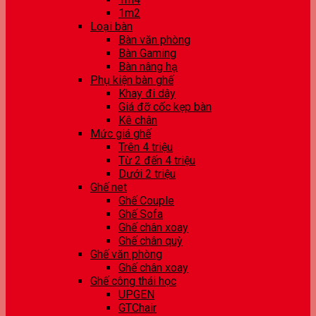
1m2
Loại bàn
Bàn văn phòng
Bàn Gaming
Bàn nâng hạ
Phụ kiện bàn ghế
Khay đi dây
Giá đỡ cốc kẹp bàn
Kê chân
Mức giá ghế
Trên 4 triệu
Từ 2 đến 4 triệu
Dưới 2 triệu
Ghế net
Ghế Couple
Ghế Sofa
Ghế chân xoay
Ghế chân quỳ
Ghế văn phòng
Ghế chân xoay
Ghế công thái học
UPGEN
GTChair