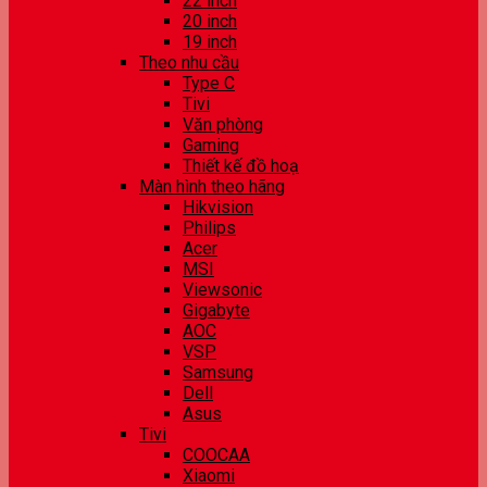
22 inch
20 inch
19 inch
Theo nhu cầu
Type C
Tivi
Văn phòng
Gaming
Thiết kế đồ hoạ
Màn hình theo hãng
Hikvision
Philips
Acer
MSI
Viewsonic
Gigabyte
AOC
VSP
Samsung
Dell
Asus
Tivi
COOCAA
Xiaomi