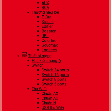
AUX
RCA
Thương hiệu loa
E-Dra
Kisonli
Edifier
Bosston
JBL
Colorfire
Soudmax
Logitech
Thiết bị mạng
Phụ kiện mạng ❯
Switch
Switch 24 ports
Switch 16 ports
Switch 8 ports
Switch 5 ports
Thu WiFi
Chuẩn AX
Chuẩn AC
Chuẩn N
USB thu WiFi