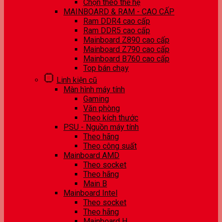
Chọn theo thế hệ
MAINBOARD & RAM - CAO CẤP
Ram DDR4 cao cấp
Ram DDR5 cao cấp
Mainboard Z890 cao cấp
Mainboard Z790 cao cấp
Mainboard B760 cao cấp
Top bán chạy
Linh kiện cũ
Màn hình máy tính
Gaming
Văn phòng
Theo kích thước
PSU - Nguồn máy tính
Theo hãng
Theo công suất
Mainboard AMD
Theo socket
Theo hãng
Main B
Mainboard Intel
Theo socket
Theo hãng
Mainboard H