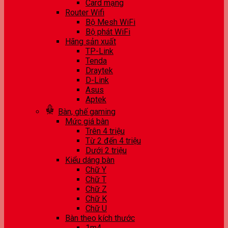
Card mạng
Router Wifi
Bộ Mesh WiFi
Bộ phát WiFi
Hãng sản xuất
TP-Link
Tenda
Draytek
D-Link
Asus
Aptek
Bàn, ghế gaming
Mức giá bàn
Trên 4 triệu
Từ 2 đến 4 triệu
Dưới 2 triệu
Kiểu dáng bàn
Chữ Y
Chữ T
Chữ Z
Chữ K
Chữ U
Bàn theo kích thước
1m4