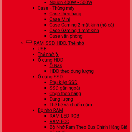
Nguồn 400W - 500W
Case - Thùng máy
Case theo hãng
Case Mini
Case Gaming 2 mặt kính (hồ cá)
Case Gaming 1 mặt kính
Case văn phòng
RAM, SSD, HDD, Thẻ nhớ
USB
Thẻ nhớ ❯
Ổ cứng HDD
Ổ Nas
HDD theo dung lượng
Ổ cứng SSD
Phụ kiện SSD
SSD gắn ngoài
Chọn theo hãng
Dung lượng
Thế hệ và chuẩn cắm
Bộ nhớ RAM
RAM LED RGB
RAM ECC
Bộ Nhớ Ram Theo Bus Chính Hãng Giá