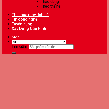
Theo dòng
Theo thế hệ
Thu mua máy tính cũ
Tin công nghệ
Tuyển dụng
Xây Dựng Cấu Hình
Menu
Tìm kiếm: