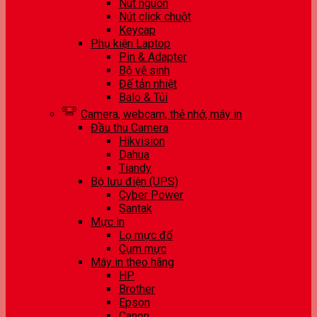
Nút nguồn
Nút click chuột
Keycap
Phụ kiện Laptop
Pin & Adapter
Bộ vệ sinh
Đế tản nhiệt
Balo & Túi
Camera, webcam, thẻ nhớ, máy in
Đầu thu Camera
Hikvision
Dahua
Tiandy
Bộ lưu điện (UPS)
Cyber Power
Santak
Mực in
Lọ mực đổ
Cụm mực
Máy in theo hãng
HP
Brother
Epson
Canon