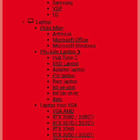
Samsung
VSP
LG
Laptop
Phần Mềm
Antivirus
Microsoft Office
Microsoft Windows
Phụ kiện Laptop ❯
Hub Type C
SSD Laptop
Adapter laptop
Pin laptop
Ram laptop
Bộ vệ sinh
Đế tản nhiệt
Balo
Laptop theo VGA
VGA AMD
RTX 3080 / 3080Ti
RTX 3070 / 3070Ti
RTX 3060
RTX 3050 / 3050Ti