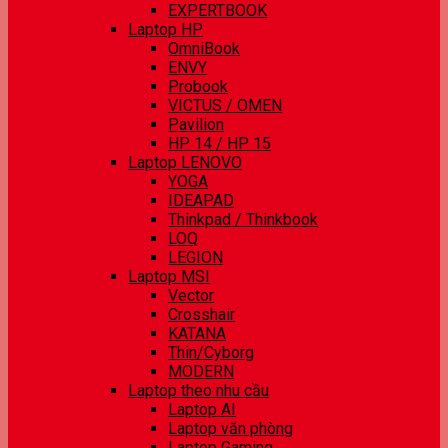
EXPERTBOOK
Laptop HP
OmniBook
ENVY
Probook
VICTUS / OMEN
Pavilion
HP 14 / HP 15
Laptop LENOVO
YOGA
IDEAPAD
Thinkpad / Thinkbook
LOQ
LEGION
Laptop MSI
Vector
Crosshair
KATANA
Thin/Cyborg
MODERN
Laptop theo nhu cầu
Laptop AI
Laptop văn phòng
Laptop Gaming