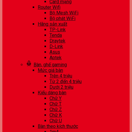
Card mạng
Router Wifi
Bộ Mesh WiFi
Bộ phát WiFi
Hãng sản xuất
TP-Link
Tenda
Draytek
D-Link
Asus
Aptek
Bàn, ghế gaming
Mức giá bàn
Trên 4 triệu
Từ 2 đến 4 triệu
Dưới 2 triệu
Kiểu dáng bàn
Chữ Y
Chữ T
Chữ Z
Chữ K
Chữ U
Bàn theo kích thước
1m4