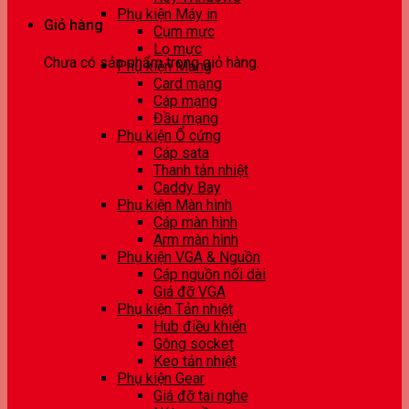
Phụ kiện Máy in
Giỏ hàng
Cụm mực
Lọ mực
Chưa có sản phẩm trong giỏ hàng.
Phụ kiện Mạng
Card mạng
Cáp mạng
Đầu mạng
Phụ kiện Ổ cứng
Cáp sata
Thanh tản nhiệt
Caddy Bay
Phụ kiện Màn hình
Cáp màn hình
Arm màn hình
Phụ kiện VGA & Nguồn
Cáp nguồn nối dài
Giá đỡ VGA
Phụ kiện Tản nhiệt
Hub điều khiển
Gông socket
Keo tản nhiệt
Phụ kiện Gear
Giá đỡ tai nghe