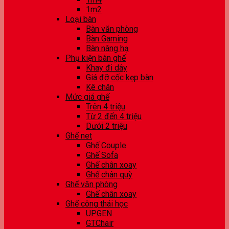
1m2
Loại bàn
Bàn văn phòng
Bàn Gaming
Bàn nâng hạ
Phụ kiện bàn ghế
Khay đi dây
Giá đỡ cốc kẹp bàn
Kê chân
Mức giá ghế
Trên 4 triệu
Từ 2 đến 4 triệu
Dưới 2 triệu
Ghế net
Ghế Couple
Ghế Sofa
Ghế chân xoay
Ghế chân quỳ
Ghế văn phòng
Ghế chân xoay
Ghế công thái học
UPGEN
GTChair