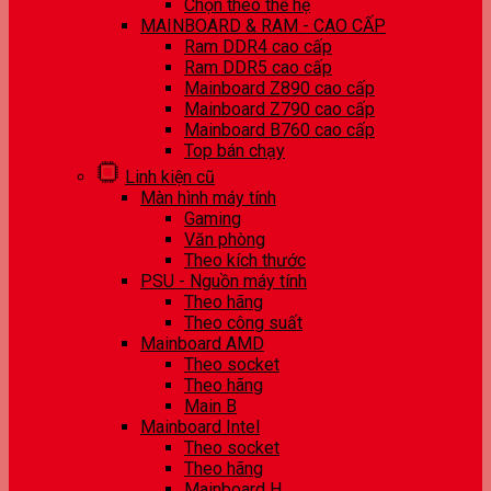
Chọn theo thế hệ
MAINBOARD & RAM - CAO CẤP
Ram DDR4 cao cấp
Ram DDR5 cao cấp
Mainboard Z890 cao cấp
Mainboard Z790 cao cấp
Mainboard B760 cao cấp
Top bán chạy
Linh kiện cũ
Màn hình máy tính
Gaming
Văn phòng
Theo kích thước
PSU - Nguồn máy tính
Theo hãng
Theo công suất
Mainboard AMD
Theo socket
Theo hãng
Main B
Mainboard Intel
Theo socket
Theo hãng
Mainboard H