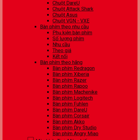
Chuột DareU
Chuột Attack Shark
Chuột Asus
Chuột VGN - VXE
Bàn phím theo nhu cầu
Phụ kiện bàn phím
Số lượng phím
Nhu cầu
Theo giá
Kết nối
Bàn phím theo hãng
Bàn phím Redragon
Bàn phím Xiberia
Bàn phím Razer
Bàn phím Rapoo
Bàn phím Machenike
Bàn phím Logitech
Bàn phím Fuhlen
Bàn phím DareU
Bàn phím Corsair
Bàn phím Akko
Bàn phím Dry Studio
Bàn phím Angry Miao