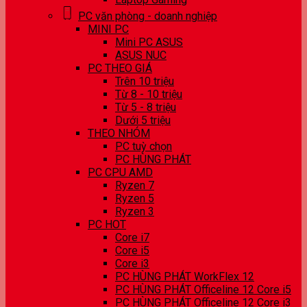
PC văn phòng - doanh nghiệp
MINI PC
Mini PC ASUS
ASUS NUC
PC THEO GIÁ
Trên 10 triệu
Từ 8 - 10 triệu
Từ 5 - 8 triệu
Dưới 5 triệu
THEO NHÓM
PC tuỳ chọn
PC HÙNG PHÁT
PC CPU AMD
Ryzen 7
Ryzen 5
Ryzen 3
PC HOT
Core i7
Core i5
Core i3
PC HÙNG PHÁT WorkFlex 12
PC HÙNG PHÁT Officeline 12 Core i5
PC HÙNG PHÁT Officeline 12 Core i3