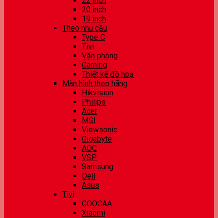
22 inch
20 inch
19 inch
Theo nhu cầu
Type C
Tivi
Văn phòng
Gaming
Thiết kế đồ hoạ
Màn hình theo hãng
Hikvision
Philips
Acer
MSI
Viewsonic
Gigabyte
AOC
VSP
Samsung
Dell
Asus
Tivi
COOCAA
Xiaomi