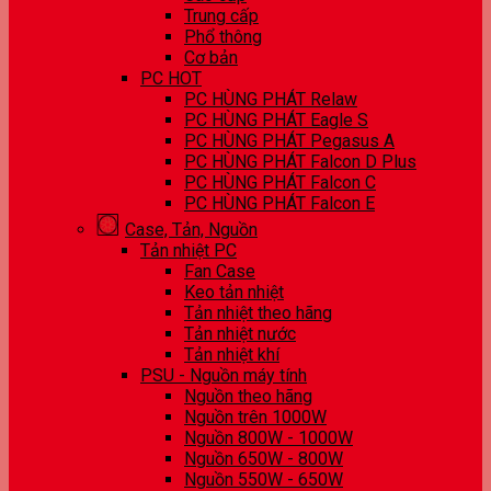
Trung cấp
Phổ thông
Cơ bản
PC HOT
PC HÙNG PHÁT Relaw
PC HÙNG PHÁT Eagle S
PC HÙNG PHÁT Pegasus A
PC HÙNG PHÁT Falcon D Plus
PC HÙNG PHÁT Falcon C
PC HÙNG PHÁT Falcon E
Case, Tản, Nguồn
Tản nhiệt PC
Fan Case
Keo tản nhiệt
Tản nhiệt theo hãng
Tản nhiệt nước
Tản nhiệt khí
PSU - Nguồn máy tính
Nguồn theo hãng
Nguồn trên 1000W
Nguồn 800W - 1000W
Nguồn 650W - 800W
Nguồn 550W - 650W