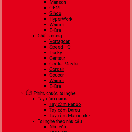
Manson
OEM
Sihoo
HyperWork
Warrior
E-Dra
Ghế Gaming
Vertagear
Speed HQ
Ducky
Centaur
Cooler Master
Corsair
Cougar
Warrior
E-Dra
Phím, chuột, tai nghe
Tay cầm game
Tay cầm Rapoo
Tay cầm Dareu
Tay cầm Machenike
Tai nghe theo nhu cầu
Nhu cầu