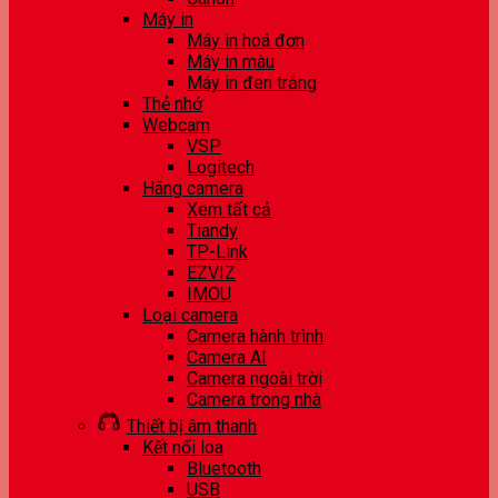
Máy in
Máy in hoá đơn
Máy in màu
Máy in đen trắng
Thẻ nhớ
Webcam
VSP
Logitech
Hãng camera
Xem tất cả
Tiandy
TP-Link
EZVIZ
IMOU
Loại camera
Camera hành trình
Camera AI
Camera ngoài trời
Camera trong nhà
Thiết bị âm thanh
Kết nối loa
Bluetooth
USB