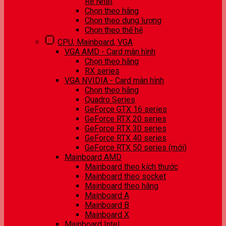
Rẻ Nhất
Chọn theo hãng
Chọn theo dung lượng
Chọn theo thế hệ
CPU, Mainboard, VGA
VGA AMD - Card màn hình
Chọn theo hãng
RX series
VGA NVIDIA - Card màn hình
Chọn theo hãng
Quadro Series
GeForce GTX 16 series
GeForce RTX 20 series
GeForce RTX 30 series
GeForce RTX 40 series
GeForce RTX 50 series (mới)
Mainboard AMD
Mainboard theo kích thước
Mainboard theo socket
Mainboard theo hãng
Mainboard A
Mainboard B
Mainboard X
Mainboard Intel