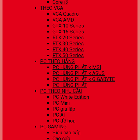
Core i3
THEO VGA
VGA Quadro
VGA AMD
GTX 10 Series
GTX 16 Series
RTX 20 Series
RTX 30 Series
RTX 40 Series
RTX 50 Series
PC THEO HÃNG
PC HÙNG PHÁT x MSI
PC HÙNG PHÁT x ASUS
PC HÙNG PHÁT x GIGABYTE
PC HÙNG PHÁT
PC THEO NHU CẦU
PC White Edition
PC Mini
PC giả lập
PC AI
PC đồ hoạ
PC GAMING
Siêu cao cấp
Cao cấp