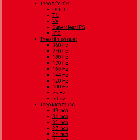
Theo tấm nền
OLED
TN
VA
Superclear IPS
IPS
Theo tần số quét
360 Hz
240 Hz
180 Hz
170 Hz
165 Hz
144 Hz
120 Hz
100 Hz
75 Hz
60 Hz
Theo kích thước
49 inch
34 inch
32 inch
27 inch
24 inch