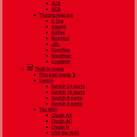
AUX
RCA
Thương hiệu loa
E-Dra
Kisonli
Edifier
Bosston
JBL
Colorfire
Soudmax
Logitech
Thiết bị mạng
Phụ kiện mạng ❯
Switch
Switch 24 ports
Switch 16 ports
Switch 8 ports
Switch 5 ports
Thu WiFi
Chuẩn AX
Chuẩn AC
Chuẩn N
USB thu WiFi