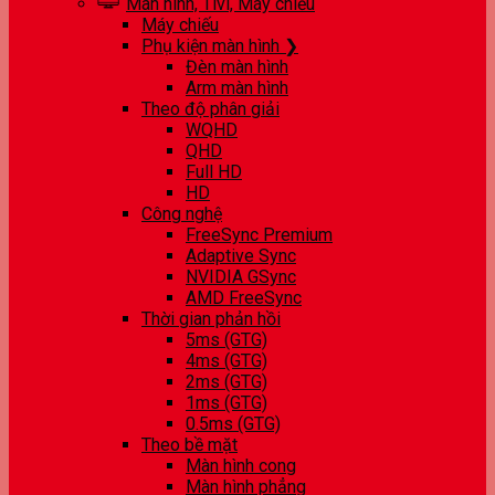
Màn hình, Tivi, Máy chiếu
Máy chiếu
Phụ kiện màn hình ❯
Đèn màn hình
Arm màn hình
Theo độ phân giải
WQHD
QHD
Full HD
HD
Công nghệ
FreeSync Premium
Adaptive Sync
NVIDIA GSync
AMD FreeSync
Thời gian phản hồi
5ms (GTG)
4ms (GTG)
2ms (GTG)
1ms (GTG)
0.5ms (GTG)
Theo bề mặt
Màn hình cong
Màn hình phẳng