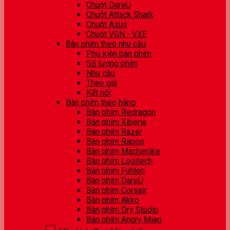
Chuột DareU
Chuột Attack Shark
Chuột Asus
Chuột VGN - VXE
Bàn phím theo nhu cầu
Phụ kiện bàn phím
Số lượng phím
Nhu cầu
Theo giá
Kết nối
Bàn phím theo hãng
Bàn phím Redragon
Bàn phím Xiberia
Bàn phím Razer
Bàn phím Rapoo
Bàn phím Machenike
Bàn phím Logitech
Bàn phím Fuhlen
Bàn phím DareU
Bàn phím Corsair
Bàn phím Akko
Bàn phím Dry Studio
Bàn phím Angry Miao