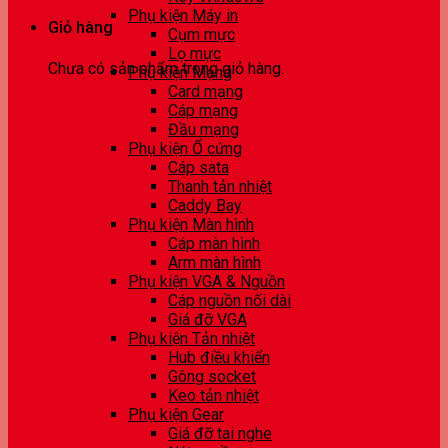
Phụ kiện Máy in
Giỏ hàng
Cụm mực
Lọ mực
Chưa có sản phẩm trong giỏ hàng.
Phụ kiện Mạng
Card mạng
Cáp mạng
Đầu mạng
Phụ kiện Ổ cứng
Cáp sata
Thanh tản nhiệt
Caddy Bay
Phụ kiện Màn hình
Cáp màn hình
Arm màn hình
Phụ kiện VGA & Nguồn
Cáp nguồn nối dài
Giá đỡ VGA
Phụ kiện Tản nhiệt
Hub điều khiển
Gông socket
Keo tản nhiệt
Phụ kiện Gear
Giá đỡ tai nghe