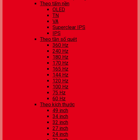
Theo tấm nền
OLED
TN
VA
Superclear IPS
IPS
Theo tần số quét
360 Hz
240 Hz
180 Hz
170 Hz
165 Hz
144 Hz
120 Hz
100 Hz
75 Hz
60 Hz
Theo kích thước
49 inch
34 inch
32 inch
27 inch
24 inch