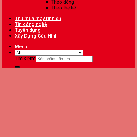
Theo dòng
Theo thế hệ
Thu mua máy tính cũ
Tin công nghệ
Tuyển dụng
Xây Dựng Cấu Hình
Menu
Tìm kiếm: