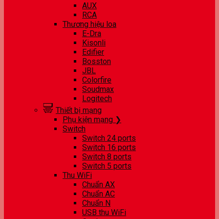
AUX
RCA
Thương hiệu loa
E-Dra
Kisonli
Edifier
Bosston
JBL
Colorfire
Soudmax
Logitech
Thiết bị mạng
Phụ kiện mạng ❯
Switch
Switch 24 ports
Switch 16 ports
Switch 8 ports
Switch 5 ports
Thu WiFi
Chuẩn AX
Chuẩn AC
Chuẩn N
USB thu WiFi