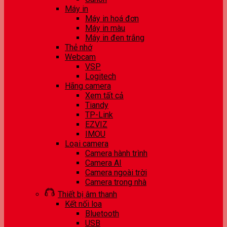
Máy in
Máy in hoá đơn
Máy in màu
Máy in đen trắng
Thẻ nhớ
Webcam
VSP
Logitech
Hãng camera
Xem tất cả
Tiandy
TP-Link
EZVIZ
IMOU
Loại camera
Camera hành trình
Camera AI
Camera ngoài trời
Camera trong nhà
Thiết bị âm thanh
Kết nối loa
Bluetooth
USB