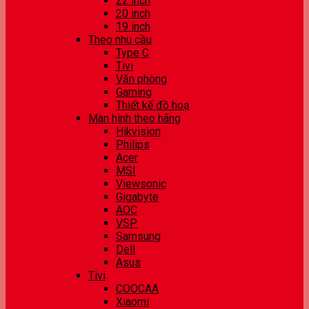
22 inch
20 inch
19 inch
Theo nhu cầu
Type C
Tivi
Văn phòng
Gaming
Thiết kế đồ hoạ
Màn hình theo hãng
Hikvision
Philips
Acer
MSI
Viewsonic
Gigabyte
AOC
VSP
Samsung
Dell
Asus
Tivi
COOCAA
Xiaomi