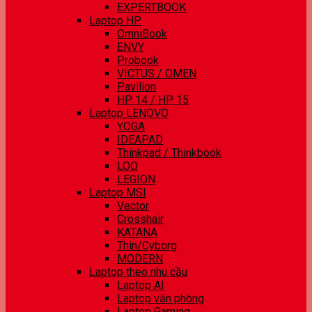
EXPERTBOOK
Laptop HP
OmniBook
ENVY
Probook
VICTUS / OMEN
Pavilion
HP 14 / HP 15
Laptop LENOVO
YOGA
IDEAPAD
Thinkpad / Thinkbook
LOQ
LEGION
Laptop MSI
Vector
Crosshair
KATANA
Thin/Cyborg
MODERN
Laptop theo nhu cầu
Laptop AI
Laptop văn phòng
Laptop Gaming