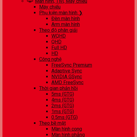
Màn hình, Tivi, Máy chiếu
Máy chiếu
Phụ kiện màn hình ❯
Đèn màn hình
Arm màn hình
Theo độ phân giải
WQHD
QHD
Full HD
HD
Công nghệ
FreeSync Premium
Adaptive Sync
NVIDIA GSync
AMD FreeSync
Thời gian phản hồi
5ms (GTG)
4ms (GTG)
2ms (GTG)
1ms (GTG)
0.5ms (GTG)
Theo bề mặt
Màn hình cong
Màn hình phẳng