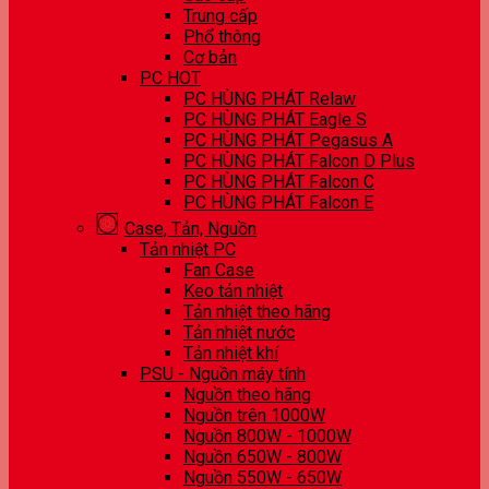
Trung cấp
Phổ thông
Cơ bản
PC HOT
PC HÙNG PHÁT Relaw
PC HÙNG PHÁT Eagle S
PC HÙNG PHÁT Pegasus A
PC HÙNG PHÁT Falcon D Plus
PC HÙNG PHÁT Falcon C
PC HÙNG PHÁT Falcon E
Case, Tản, Nguồn
Tản nhiệt PC
Fan Case
Keo tản nhiệt
Tản nhiệt theo hãng
Tản nhiệt nước
Tản nhiệt khí
PSU - Nguồn máy tính
Nguồn theo hãng
Nguồn trên 1000W
Nguồn 800W - 1000W
Nguồn 650W - 800W
Nguồn 550W - 650W