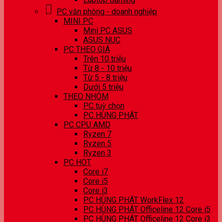
PC văn phòng - doanh nghiệp
MINI PC
Mini PC ASUS
ASUS NUC
PC THEO GIÁ
Trên 10 triệu
Từ 8 - 10 triệu
Từ 5 - 8 triệu
Dưới 5 triệu
THEO NHÓM
PC tuỳ chọn
PC HÙNG PHÁT
PC CPU AMD
Ryzen 7
Ryzen 5
Ryzen 3
PC HOT
Core i7
Core i5
Core i3
PC HÙNG PHÁT WorkFlex 12
PC HÙNG PHÁT Officeline 12 Core i5
PC HÙNG PHÁT Officeline 12 Core i3