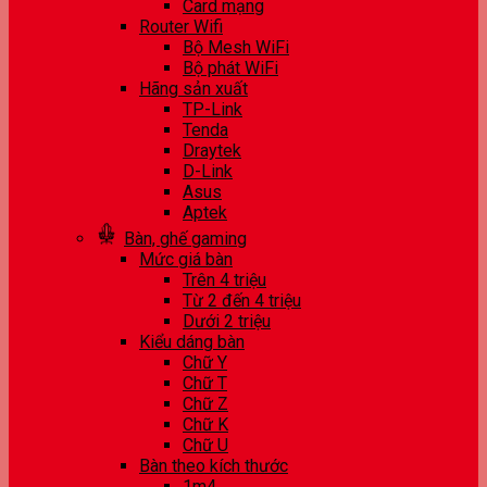
Card mạng
Router Wifi
Bộ Mesh WiFi
Bộ phát WiFi
Hãng sản xuất
TP-Link
Tenda
Draytek
D-Link
Asus
Aptek
Bàn, ghế gaming
Mức giá bàn
Trên 4 triệu
Từ 2 đến 4 triệu
Dưới 2 triệu
Kiểu dáng bàn
Chữ Y
Chữ T
Chữ Z
Chữ K
Chữ U
Bàn theo kích thước
1m4