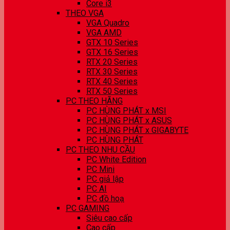
Core i3
THEO VGA
VGA Quadro
VGA AMD
GTX 10 Series
GTX 16 Series
RTX 20 Series
RTX 30 Series
RTX 40 Series
RTX 50 Series
PC THEO HÃNG
PC HÙNG PHÁT x MSI
PC HÙNG PHÁT x ASUS
PC HÙNG PHÁT x GIGABYTE
PC HÙNG PHÁT
PC THEO NHU CẦU
PC White Edition
PC Mini
PC giả lập
PC AI
PC đồ hoạ
PC GAMING
Siêu cao cấp
Cao cấp