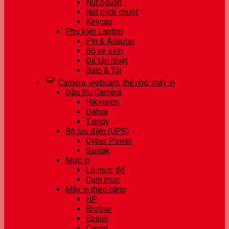
Nút nguồn
Nút click chuột
Keycap
Phụ kiện Laptop
Pin & Adapter
Bộ vệ sinh
Đế tản nhiệt
Balo & Túi
Camera, webcam, thẻ nhớ, máy in
Đầu thu Camera
Hikvision
Dahua
Tiandy
Bộ lưu điện (UPS)
Cyber Power
Santak
Mực in
Lọ mực đổ
Cụm mực
Máy in theo hãng
HP
Brother
Epson
Canon