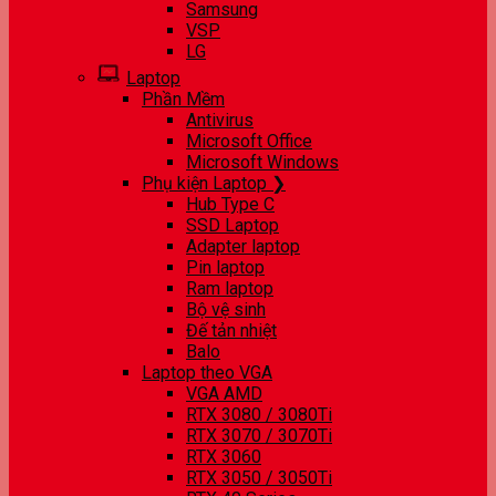
Samsung
VSP
LG
Laptop
Phần Mềm
Antivirus
Microsoft Office
Microsoft Windows
Phụ kiện Laptop ❯
Hub Type C
SSD Laptop
Adapter laptop
Pin laptop
Ram laptop
Bộ vệ sinh
Đế tản nhiệt
Balo
Laptop theo VGA
VGA AMD
RTX 3080 / 3080Ti
RTX 3070 / 3070Ti
RTX 3060
RTX 3050 / 3050Ti