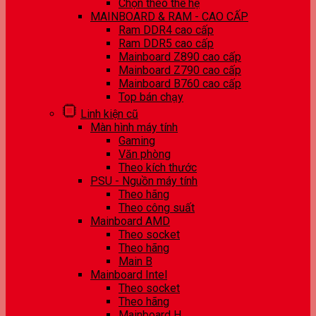
Chọn theo thế hệ
MAINBOARD & RAM - CAO CẤP
Ram DDR4 cao cấp
Ram DDR5 cao cấp
Mainboard Z890 cao cấp
Mainboard Z790 cao cấp
Mainboard B760 cao cấp
Top bán chạy
Linh kiện cũ
Màn hình máy tính
Gaming
Văn phòng
Theo kích thước
PSU - Nguồn máy tính
Theo hãng
Theo công suất
Mainboard AMD
Theo socket
Theo hãng
Main B
Mainboard Intel
Theo socket
Theo hãng
Mainboard H