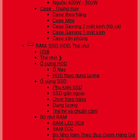
Nguồn 400W - 500W
Case - Thùng máy
Case theo hãng
Case Mini
Case Gaming 2 mặt kính (hồ cá)
Case Gaming 1 mặt kính
Case văn phòng
RAM, SSD, HDD, Thẻ nhớ
USB
Thẻ nhớ ❯
Ổ cứng HDD
Ổ Nas
HDD theo dung lượng
Ổ cứng SSD
Phụ kiện SSD
SSD gắn ngoài
Chọn theo hãng
Dung lượng
Thế hệ và chuẩn cắm
Bộ nhớ RAM
RAM LED RGB
RAM ECC
Bộ Nhớ Ram Theo Bus Chính Hãng Giá