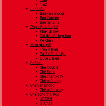
1m2
Loại bàn
Bàn văn phòng
Bàn Gaming
Bàn nâng hạ
Phụ kiện bàn ghế
Khay đi dây
Giá đỡ cốc kẹp bàn
Kê chân
Mức giá ghế
Trên 4 triệu
Từ 2 đến 4 triệu
Dưới 2 triệu
Ghế net
Ghế Couple
Ghế Sofa
Ghế chân xoay
Ghế chân quỳ
Ghế văn phòng
Ghế chân xoay
Ghế công thái học
UPGEN
GTChair