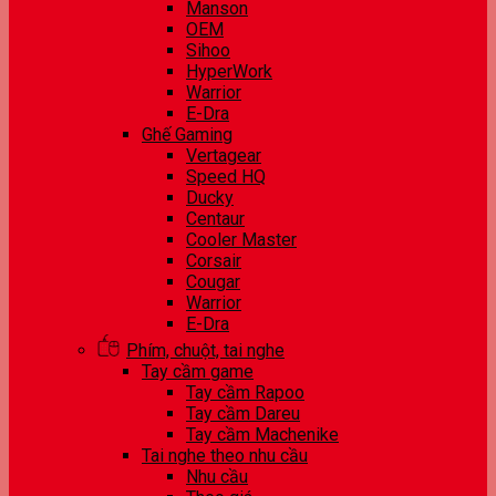
Manson
OEM
Sihoo
HyperWork
Warrior
E-Dra
Ghế Gaming
Vertagear
Speed HQ
Ducky
Centaur
Cooler Master
Corsair
Cougar
Warrior
E-Dra
Phím, chuột, tai nghe
Tay cầm game
Tay cầm Rapoo
Tay cầm Dareu
Tay cầm Machenike
Tai nghe theo nhu cầu
Nhu cầu