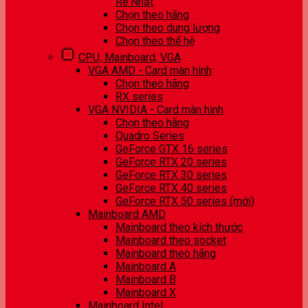
Rẻ Nhất
Chọn theo hãng
Chọn theo dung lượng
Chọn theo thế hệ
CPU, Mainboard, VGA
VGA AMD - Card màn hình
Chọn theo hãng
RX series
VGA NVIDIA - Card màn hình
Chọn theo hãng
Quadro Series
GeForce GTX 16 series
GeForce RTX 20 series
GeForce RTX 30 series
GeForce RTX 40 series
GeForce RTX 50 series (mới)
Mainboard AMD
Mainboard theo kích thước
Mainboard theo socket
Mainboard theo hãng
Mainboard A
Mainboard B
Mainboard X
Mainboard Intel