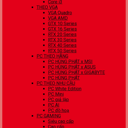
Core i3
THEO VGA
VGA Quadro
VGA AMD
GTX 10 Series
GTX 16 Series
RTX 20 Series
RTX 30 Series
RTX 40 Series
RTX 50 Series
PC THEO HÃNG
PC HÙNG PHÁT x MSI
PC HÙNG PHÁT x ASUS
PC HÙNG PHÁT x GIGABYTE
PC HÙNG PHÁT
PC THEO NHU CẦU
PC White Edition
PC Mini
PC giả lập
PC AI
PC đồ hoạ
PC GAMING
Siêu cao cấp
Cao cấp