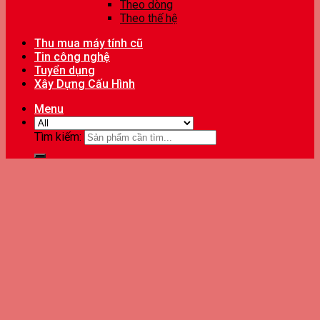
Theo dòng
Theo thế hệ
Thu mua máy tính cũ
Tin công nghệ
Tuyển dụng
Xây Dựng Cấu Hình
Menu
Tìm kiếm: