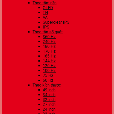
Theo tấm nền
OLED
TN
VA
Superclear IPS
IPS
Theo tần số quét
360 Hz
240 Hz
180 Hz
170 Hz
165 Hz
144 Hz
120 Hz
100 Hz
75 Hz
60 Hz
Theo kích thước
49 inch
34 inch
32 inch
27 inch
24 inch