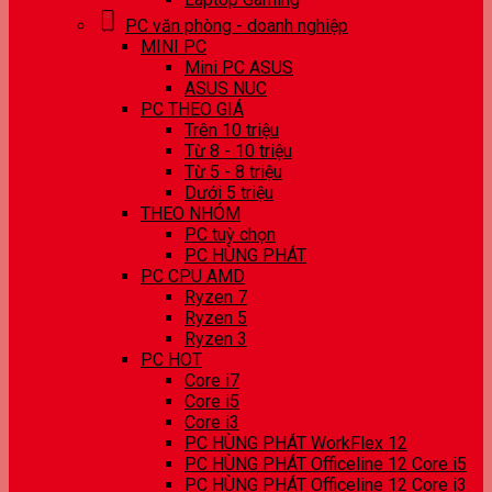
PC văn phòng - doanh nghiệp
MINI PC
Mini PC ASUS
ASUS NUC
PC THEO GIÁ
Trên 10 triệu
Từ 8 - 10 triệu
Từ 5 - 8 triệu
Dưới 5 triệu
THEO NHÓM
PC tuỳ chọn
PC HÙNG PHÁT
PC CPU AMD
Ryzen 7
Ryzen 5
Ryzen 3
PC HOT
Core i7
Core i5
Core i3
PC HÙNG PHÁT WorkFlex 12
PC HÙNG PHÁT Officeline 12 Core i5
PC HÙNG PHÁT Officeline 12 Core i3