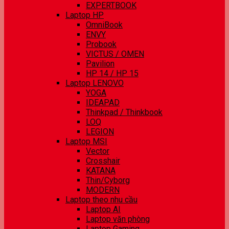
EXPERTBOOK
Laptop HP
OmniBook
ENVY
Probook
VICTUS / OMEN
Pavilion
HP 14 / HP 15
Laptop LENOVO
YOGA
IDEAPAD
Thinkpad / Thinkbook
LOQ
LEGION
Laptop MSI
Vector
Crosshair
KATANA
Thin/Cyborg
MODERN
Laptop theo nhu cầu
Laptop AI
Laptop văn phòng
Laptop Gaming