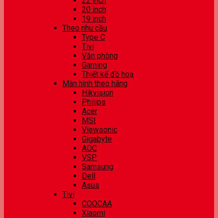
22 inch
20 inch
19 inch
Theo nhu cầu
Type C
Tivi
Văn phòng
Gaming
Thiết kế đồ hoạ
Màn hình theo hãng
Hikvision
Philips
Acer
MSI
Viewsonic
Gigabyte
AOC
VSP
Samsung
Dell
Asus
Tivi
COOCAA
Xiaomi