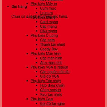
Phụ kiện Máy in
Giỏ hàng
Cụm mực
Lọ mực
Chưa có sản phẩm trong giỏ hàng.
Phụ kiện Mạng
Card mạng
Cáp mạng
Đầu mạng
Phụ kiện Ổ cứng
Cáp sata
Thanh tản nhiệt
Caddy Bay
Phụ kiện Màn hình
Cáp màn hình
Arm màn hình
Phụ kiện VGA & Nguồn
Cáp nguồn nối dài
Giá đỡ VGA
Phụ kiện Tản nhiệt
Hub điều khiển
Gông socket
Keo tản nhiệt
Phụ kiện Gear
Giá đỡ tai nghe