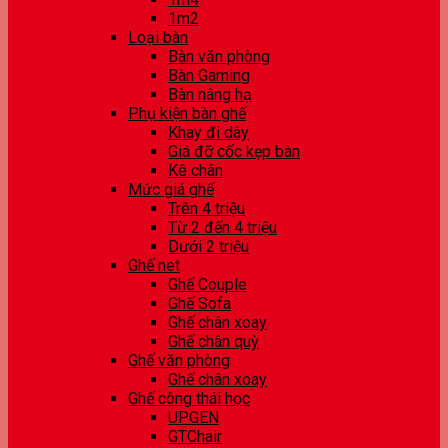
1m2
Loại bàn
Bàn văn phòng
Bàn Gaming
Bàn nâng hạ
Phụ kiện bàn ghế
Khay đi dây
Giá đỡ cốc kẹp bàn
Kê chân
Mức giá ghế
Trên 4 triệu
Từ 2 đến 4 triệu
Dưới 2 triệu
Ghế net
Ghế Couple
Ghế Sofa
Ghế chân xoay
Ghế chân quỳ
Ghế văn phòng
Ghế chân xoay
Ghế công thái học
UPGEN
GTChair