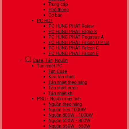
Trung cấp
Phổ thông
Cơ bản
PC HOT
PC HÙNG PHÁT Relaw
PC HÙNG PHÁT Eagle S
PC HÙNG PHÁT Pegasus A
PC HÙNG PHÁT Falcon D Plus
PC HÙNG PHÁT Falcon C
PC HÙNG PHÁT Falcon E
Case, Tản, Nguồn
Tản nhiệt PC
Fan Case
Keo tản nhiệt
Tản nhiệt theo hãng
Tản nhiệt nước
Tản nhiệt khí
PSU - Nguồn máy tính
Nguồn theo hãng
Nguồn trên 1000W
Nguồn 800W - 1000W
Nguồn 650W - 800W
Nguồn 550W - 650W