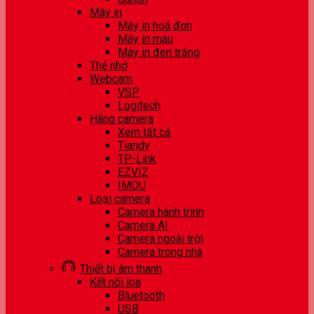
Máy in
Máy in hoá đơn
Máy in màu
Máy in đen trắng
Thẻ nhớ
Webcam
VSP
Logitech
Hãng camera
Xem tất cả
Tiandy
TP-Link
EZVIZ
IMOU
Loại camera
Camera hành trình
Camera AI
Camera ngoài trời
Camera trong nhà
Thiết bị âm thanh
Kết nối loa
Bluetooth
USB