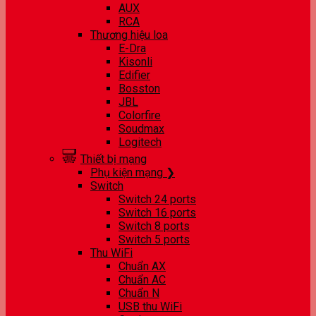
AUX
RCA
Thương hiệu loa
E-Dra
Kisonli
Edifier
Bosston
JBL
Colorfire
Soudmax
Logitech
Thiết bị mạng
Phụ kiện mạng ❯
Switch
Switch 24 ports
Switch 16 ports
Switch 8 ports
Switch 5 ports
Thu WiFi
Chuẩn AX
Chuẩn AC
Chuẩn N
USB thu WiFi