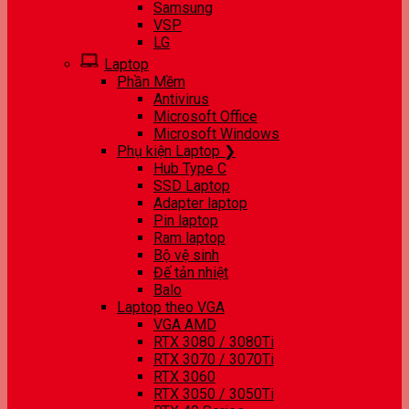
Samsung
VSP
LG
Laptop
Phần Mềm
Antivirus
Microsoft Office
Microsoft Windows
Phụ kiện Laptop ❯
Hub Type C
SSD Laptop
Adapter laptop
Pin laptop
Ram laptop
Bộ vệ sinh
Đế tản nhiệt
Balo
Laptop theo VGA
VGA AMD
RTX 3080 / 3080Ti
RTX 3070 / 3070Ti
RTX 3060
RTX 3050 / 3050Ti