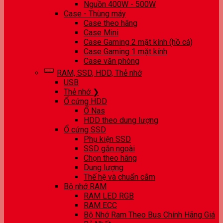
Nguồn 400W - 500W
Case - Thùng máy
Case theo hãng
Case Mini
Case Gaming 2 mặt kính (hồ cá)
Case Gaming 1 mặt kính
Case văn phòng
RAM, SSD, HDD, Thẻ nhớ
USB
Thẻ nhớ ❯
Ổ cứng HDD
Ổ Nas
HDD theo dung lượng
Ổ cứng SSD
Phụ kiện SSD
SSD gắn ngoài
Chọn theo hãng
Dung lượng
Thế hệ và chuẩn cắm
Bộ nhớ RAM
RAM LED RGB
RAM ECC
Bộ Nhớ Ram Theo Bus Chính Hãng Giá