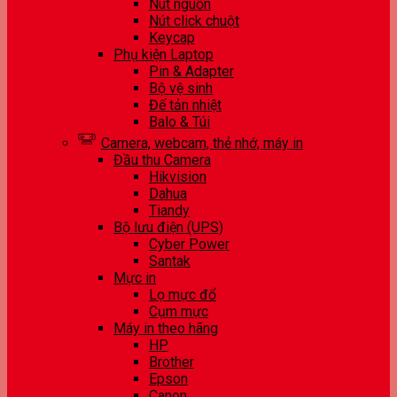
Nút nguồn
Nút click chuột
Keycap
Phụ kiện Laptop
Pin & Adapter
Bộ vệ sinh
Đế tản nhiệt
Balo & Túi
Camera, webcam, thẻ nhớ, máy in
Đầu thu Camera
Hikvision
Dahua
Tiandy
Bộ lưu điện (UPS)
Cyber Power
Santak
Mực in
Lọ mực đổ
Cụm mực
Máy in theo hãng
HP
Brother
Epson
Canon