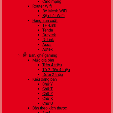
Card mạng
Router Wifi
Bộ Mesh WiFi
Bộ phát WiFi
Hãng sản xuất
TP-Link
Tenda
Draytek
D-Link
Asus
Aptek
Bàn, ghế gaming
Mức giá bàn
Trên 4 triệu
Từ 2 đến 4 triệu
Dưới 2 triệu
Kiểu dáng bàn
Chữ Y
Chữ T
Chữ Z
Chữ K
Chữ U
Bàn theo kích thước
1m4