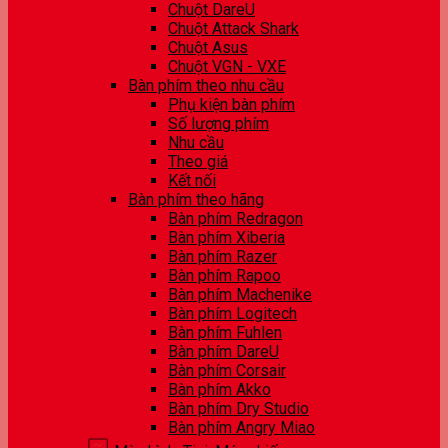
Chuột DareU
Chuột Attack Shark
Chuột Asus
Chuột VGN - VXE
Bàn phím theo nhu cầu
Phụ kiện bàn phím
Số lượng phím
Nhu cầu
Theo giá
Kết nối
Bàn phím theo hãng
Bàn phím Redragon
Bàn phím Xiberia
Bàn phím Razer
Bàn phím Rapoo
Bàn phím Machenike
Bàn phím Logitech
Bàn phím Fuhlen
Bàn phím DareU
Bàn phím Corsair
Bàn phím Akko
Bàn phím Dry Studio
Bàn phím Angry Miao