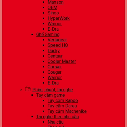
Manson
OEM
Sihoo
HyperWork
Warrior
E-Dra
Ghế Gaming
Vertagear
Speed HQ
Ducky
Centaur
Cooler Master
Corsair
Cougar
Warrior
E-Dra
Phím, chuột, tai nghe
Tay cầm game
Tay cầm Rapoo
Tay cầm Dareu
Tay cầm Machenike
Tai nghe theo nhu cầu
Nhu cầu