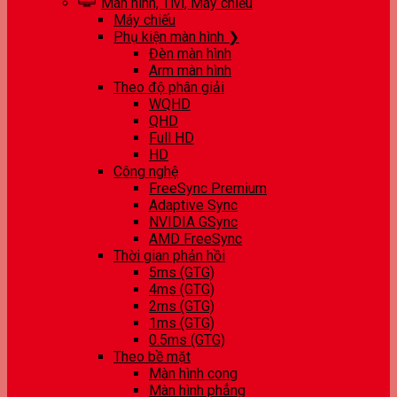
Màn hình, Tivi, Máy chiếu
Máy chiếu
Phụ kiện màn hình ❯
Đèn màn hình
Arm màn hình
Theo độ phân giải
WQHD
QHD
Full HD
HD
Công nghệ
FreeSync Premium
Adaptive Sync
NVIDIA GSync
AMD FreeSync
Thời gian phản hồi
5ms (GTG)
4ms (GTG)
2ms (GTG)
1ms (GTG)
0.5ms (GTG)
Theo bề mặt
Màn hình cong
Màn hình phẳng