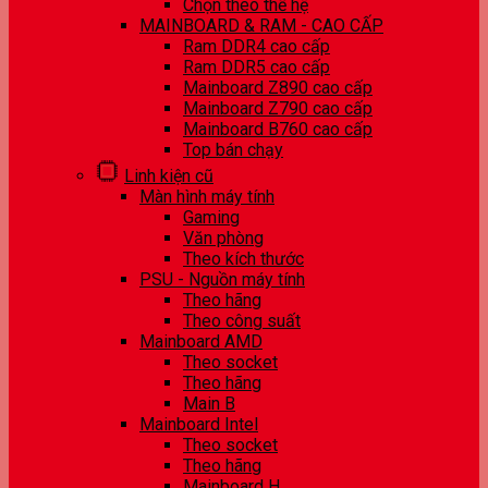
Chọn theo thế hệ
MAINBOARD & RAM - CAO CẤP
Ram DDR4 cao cấp
Ram DDR5 cao cấp
Mainboard Z890 cao cấp
Mainboard Z790 cao cấp
Mainboard B760 cao cấp
Top bán chạy
Linh kiện cũ
Màn hình máy tính
Gaming
Văn phòng
Theo kích thước
PSU - Nguồn máy tính
Theo hãng
Theo công suất
Mainboard AMD
Theo socket
Theo hãng
Main B
Mainboard Intel
Theo socket
Theo hãng
Mainboard H