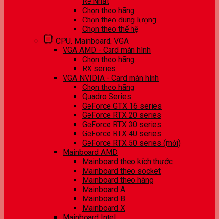
Rẻ Nhất
Chọn theo hãng
Chọn theo dung lượng
Chọn theo thế hệ
CPU, Mainboard, VGA
VGA AMD - Card màn hình
Chọn theo hãng
RX series
VGA NVIDIA - Card màn hình
Chọn theo hãng
Quadro Series
GeForce GTX 16 series
GeForce RTX 20 series
GeForce RTX 30 series
GeForce RTX 40 series
GeForce RTX 50 series (mới)
Mainboard AMD
Mainboard theo kích thước
Mainboard theo socket
Mainboard theo hãng
Mainboard A
Mainboard B
Mainboard X
Mainboard Intel