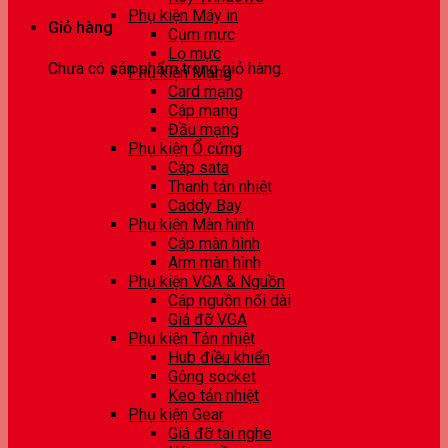
Phụ kiện Máy in
Giỏ hàng
Cụm mực
Lọ mực
Chưa có sản phẩm trong giỏ hàng.
Phụ kiện Mạng
Card mạng
Cáp mạng
Đầu mạng
Phụ kiện Ổ cứng
Cáp sata
Thanh tản nhiệt
Caddy Bay
Phụ kiện Màn hình
Cáp màn hình
Arm màn hình
Phụ kiện VGA & Nguồn
Cáp nguồn nối dài
Giá đỡ VGA
Phụ kiện Tản nhiệt
Hub điều khiển
Gông socket
Keo tản nhiệt
Phụ kiện Gear
Giá đỡ tai nghe