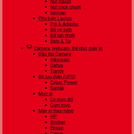
Nút nguồn
Nút click chuột
Keycap
Phụ kiện Laptop
Pin & Adapter
Bộ vệ sinh
Đế tản nhiệt
Balo & Túi
Camera, webcam, thẻ nhớ, máy in
Đầu thu Camera
Hikvision
Dahua
Tiandy
Bộ lưu điện (UPS)
Cyber Power
Santak
Mực in
Lọ mực đổ
Cụm mực
Máy in theo hãng
HP
Brother
Epson
Canon