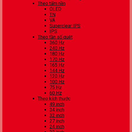
Theo tấm nền
OLED
TN
VA
Superclear IPS
IPS
Theo tần số quét
360 Hz
240 Hz
180 Hz
170 Hz
165 Hz
144 Hz
120 Hz
100 Hz
75 Hz
60 Hz
Theo kích thước
49 inch
34 inch
32 inch
27 inch
24 inch