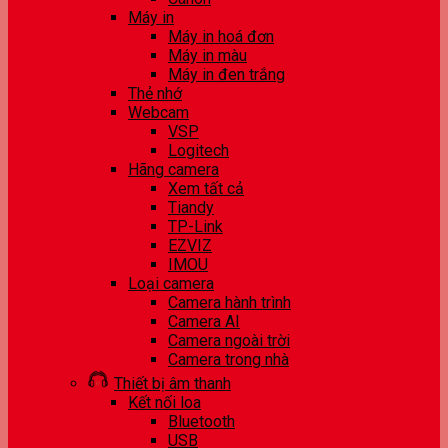
Máy in
Máy in hoá đơn
Máy in màu
Máy in đen trắng
Thẻ nhớ
Webcam
VSP
Logitech
Hãng camera
Xem tất cả
Tiandy
TP-Link
EZVIZ
IMOU
Loại camera
Camera hành trình
Camera AI
Camera ngoài trời
Camera trong nhà
Thiết bị âm thanh
Kết nối loa
Bluetooth
USB