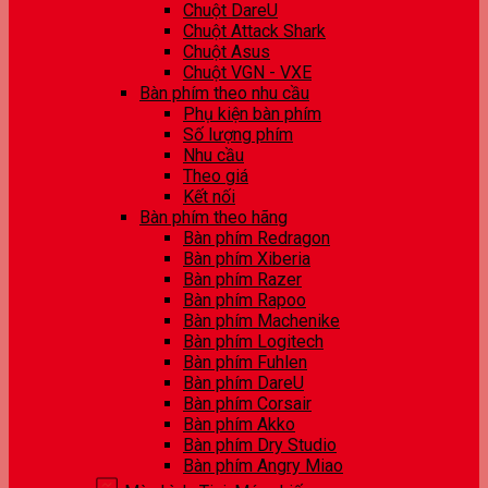
Chuột DareU
Chuột Attack Shark
Chuột Asus
Chuột VGN - VXE
Bàn phím theo nhu cầu
Phụ kiện bàn phím
Số lượng phím
Nhu cầu
Theo giá
Kết nối
Bàn phím theo hãng
Bàn phím Redragon
Bàn phím Xiberia
Bàn phím Razer
Bàn phím Rapoo
Bàn phím Machenike
Bàn phím Logitech
Bàn phím Fuhlen
Bàn phím DareU
Bàn phím Corsair
Bàn phím Akko
Bàn phím Dry Studio
Bàn phím Angry Miao