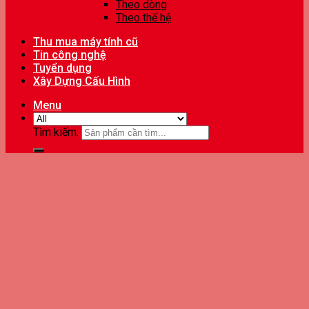
Theo dòng
Theo thế hệ
Thu mua máy tính cũ
Tin công nghệ
Tuyển dụng
Xây Dựng Cấu Hình
Menu
Tìm kiếm: