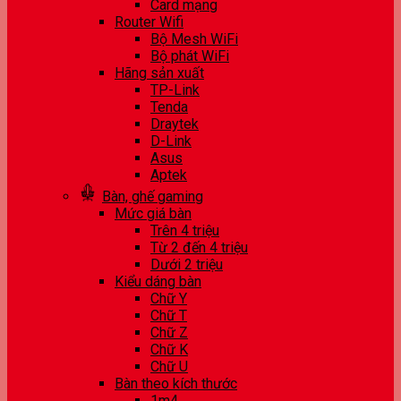
Card mạng
Router Wifi
Bộ Mesh WiFi
Bộ phát WiFi
Hãng sản xuất
TP-Link
Tenda
Draytek
D-Link
Asus
Aptek
Bàn, ghế gaming
Mức giá bàn
Trên 4 triệu
Từ 2 đến 4 triệu
Dưới 2 triệu
Kiểu dáng bàn
Chữ Y
Chữ T
Chữ Z
Chữ K
Chữ U
Bàn theo kích thước
1m4