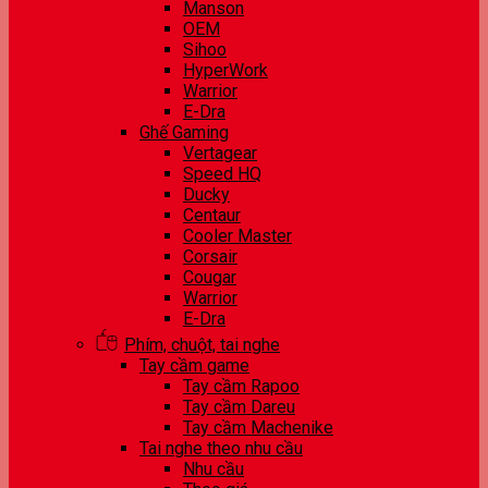
Manson
OEM
Sihoo
HyperWork
Warrior
E-Dra
Ghế Gaming
Vertagear
Speed HQ
Ducky
Centaur
Cooler Master
Corsair
Cougar
Warrior
E-Dra
Phím, chuột, tai nghe
Tay cầm game
Tay cầm Rapoo
Tay cầm Dareu
Tay cầm Machenike
Tai nghe theo nhu cầu
Nhu cầu