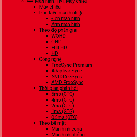
Màn hình, Tivi, Máy chiếu
Máy chiếu
Phụ kiện màn hình ❯
Đèn màn hình
Arm màn hình
Theo độ phân giải
WQHD
QHD
Full HD
HD
Công nghệ
FreeSync Premium
Adaptive Sync
NVIDIA GSync
AMD FreeSync
Thời gian phản hồi
5ms (GTG)
4ms (GTG)
2ms (GTG)
1ms (GTG)
0.5ms (GTG)
Theo bề mặt
Màn hình cong
Màn hình phẳng