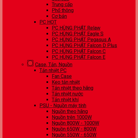
Trung cấp
Phổ thông
Cơ bản
PC HOT
PC HÙNG PHÁT Relaw
PC HÙNG PHÁT Eagle S
PC HÙNG PHÁT Pegasus A
PC HÙNG PHÁT Falcon D Plus
PC HÙNG PHÁT Falcon C
PC HÙNG PHÁT Falcon E
Case, Tản, Nguồn
Tản nhiệt PC
Fan Case
Keo tản nhiệt
Tản nhiệt theo hãng
Tản nhiệt nước
Tản nhiệt khí
PSU - Nguồn máy tính
Nguồn theo hãng
Nguồn trên 1000W
Nguồn 800W - 1000W
Nguồn 650W - 800W
Nguồn 550W - 650W