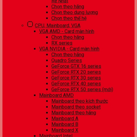
Rẻ Nhất
Chọn theo hãng
Chọn theo dung lượng
Chọn theo thế hệ
CPU, Mainboard, VGA
VGA AMD - Card màn hình
Chọn theo hãng
RX series
VGA NVIDIA - Card màn hình
Chọn theo hãng
Quadro Series
GeForce GTX 16 series
GeForce RTX 20 series
GeForce RTX 30 series
GeForce RTX 40 series
GeForce RTX 50 series (mới)
Mainboard AMD
Mainboard theo kích thước
Mainboard theo socket
Mainboard theo hãng
Mainboard A
Mainboard B
Mainboard X
Mainboard Intel