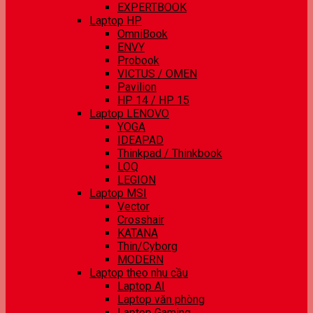
EXPERTBOOK
Laptop HP
OmniBook
ENVY
Probook
VICTUS / OMEN
Pavilion
HP 14 / HP 15
Laptop LENOVO
YOGA
IDEAPAD
Thinkpad / Thinkbook
LOQ
LEGION
Laptop MSI
Vector
Crosshair
KATANA
Thin/Cyborg
MODERN
Laptop theo nhu cầu
Laptop AI
Laptop văn phòng
Laptop Gaming