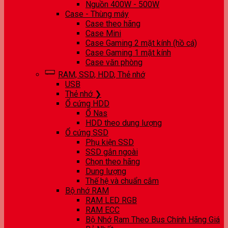
Nguồn 400W - 500W
Case - Thùng máy
Case theo hãng
Case Mini
Case Gaming 2 mặt kính (hồ cá)
Case Gaming 1 mặt kính
Case văn phòng
RAM, SSD, HDD, Thẻ nhớ
USB
Thẻ nhớ ❯
Ổ cứng HDD
Ổ Nas
HDD theo dung lượng
Ổ cứng SSD
Phụ kiện SSD
SSD gắn ngoài
Chọn theo hãng
Dung lượng
Thế hệ và chuẩn cắm
Bộ nhớ RAM
RAM LED RGB
RAM ECC
Bộ Nhớ Ram Theo Bus Chính Hãng Giá