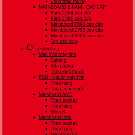
Chọn theo thế hệ
MAINBOARD & RAM - CAO CẤP
Ram DDR4 cao cấp
Ram DDR5 cao cấp
Mainboard Z890 cao cấp
Mainboard Z790 cao cấp
Mainboard B760 cao cấp
Top bán chạy
Linh kiện cũ
Màn hình máy tính
Gaming
Văn phòng
Theo kích thước
PSU - Nguồn máy tính
Theo hãng
Theo công suất
Mainboard AMD
Theo socket
Theo hãng
Main B
Mainboard Intel
Theo socket
Theo hãng
Mainboard H