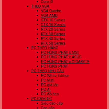
Core i3
THEO VGA
VGA Quadro
VGA AMD
GTX 10 Series
GTX 16 Series
RTX 20 Series
RTX 30 Series
RTX 40 Series
RTX 50 Series
PC THEO HÃNG
PC HÙNG PHÁT x MSI
PC HÙNG PHÁT x ASUS
PC HÙNG PHÁT x GIGABYTE
PC HÙNG PHÁT
PC THEO NHU CẦU
PC White Edition
PC Mini
PC giả lập
PC AI
PC đồ hoạ
PC GAMING
Siêu cao cấp
Cao cấp