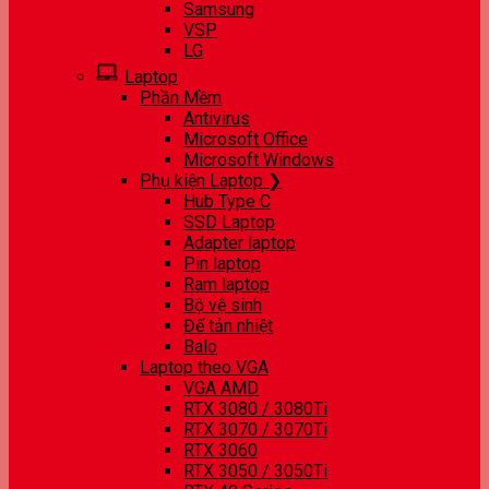
Samsung
VSP
LG
Laptop
Phần Mềm
Antivirus
Microsoft Office
Microsoft Windows
Phụ kiện Laptop ❯
Hub Type C
SSD Laptop
Adapter laptop
Pin laptop
Ram laptop
Bộ vệ sinh
Đế tản nhiệt
Balo
Laptop theo VGA
VGA AMD
RTX 3080 / 3080Ti
RTX 3070 / 3070Ti
RTX 3060
RTX 3050 / 3050Ti