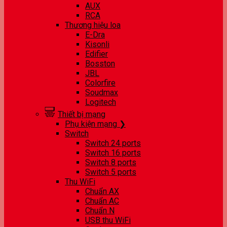
AUX
RCA
Thương hiệu loa
E-Dra
Kisonli
Edifier
Bosston
JBL
Colorfire
Soudmax
Logitech
Thiết bị mạng
Phụ kiện mạng ❯
Switch
Switch 24 ports
Switch 16 ports
Switch 8 ports
Switch 5 ports
Thu WiFi
Chuẩn AX
Chuẩn AC
Chuẩn N
USB thu WiFi