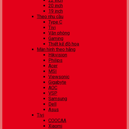
22 inch
20 inch
19 inch
Theo nhu cầu
Type C
Tivi
Văn phòng
Gaming
Thiết kế đồ hoạ
Màn hình theo hãng
Hikvision
Philips
Acer
MSI
Viewsonic
Gigabyte
AOC
VSP
Samsung
Dell
Asus
Tivi
COOCAA
Xiaomi