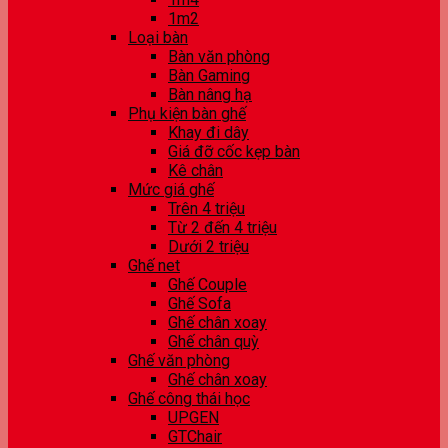
1m2
Loại bàn
Bàn văn phòng
Bàn Gaming
Bàn nâng hạ
Phụ kiện bàn ghế
Khay đi dây
Giá đỡ cốc kẹp bàn
Kê chân
Mức giá ghế
Trên 4 triệu
Từ 2 đến 4 triệu
Dưới 2 triệu
Ghế net
Ghế Couple
Ghế Sofa
Ghế chân xoay
Ghế chân quỳ
Ghế văn phòng
Ghế chân xoay
Ghế công thái học
UPGEN
GTChair