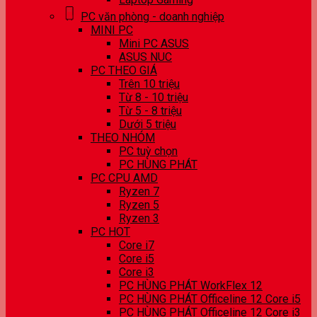
PC văn phòng - doanh nghiệp
MINI PC
Mini PC ASUS
ASUS NUC
PC THEO GIÁ
Trên 10 triệu
Từ 8 - 10 triệu
Từ 5 - 8 triệu
Dưới 5 triệu
THEO NHÓM
PC tuỳ chọn
PC HÙNG PHÁT
PC CPU AMD
Ryzen 7
Ryzen 5
Ryzen 3
PC HOT
Core i7
Core i5
Core i3
PC HÙNG PHÁT WorkFlex 12
PC HÙNG PHÁT Officeline 12 Core i5
PC HÙNG PHÁT Officeline 12 Core i3