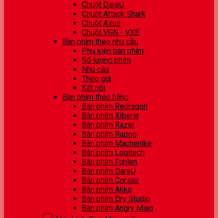
Chuột DareU
Chuột Attack Shark
Chuột Asus
Chuột VGN - VXE
Bàn phím theo nhu cầu
Phụ kiện bàn phím
Số lượng phím
Nhu cầu
Theo giá
Kết nối
Bàn phím theo hãng
Bàn phím Redragon
Bàn phím Xiberia
Bàn phím Razer
Bàn phím Rapoo
Bàn phím Machenike
Bàn phím Logitech
Bàn phím Fuhlen
Bàn phím DareU
Bàn phím Corsair
Bàn phím Akko
Bàn phím Dry Studio
Bàn phím Angry Miao