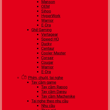
Manson
OEM
Sihoo
HyperWork
Warrior
E-Dra
Ghế Gaming
Vertagear
Speed HQ
Ducky
Centaur
Cooler Master
Corsair
Cougar
Warrior
E-Dra
Phím, chuột, tai nghe
Tay cầm game
Tay cầm Rapoo
Tay cầm Dareu
Tay cầm Machenike
Tai nghe theo nhu cầu
Nhu cầu