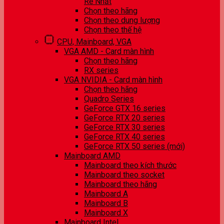
Rẻ Nhất
Chọn theo hãng
Chọn theo dung lượng
Chọn theo thế hệ
CPU, Mainboard, VGA
VGA AMD - Card màn hình
Chọn theo hãng
RX series
VGA NVIDIA - Card màn hình
Chọn theo hãng
Quadro Series
GeForce GTX 16 series
GeForce RTX 20 series
GeForce RTX 30 series
GeForce RTX 40 series
GeForce RTX 50 series (mới)
Mainboard AMD
Mainboard theo kích thước
Mainboard theo socket
Mainboard theo hãng
Mainboard A
Mainboard B
Mainboard X
Mainboard Intel