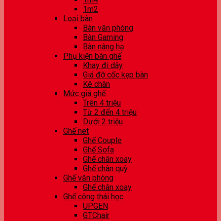
1m2
Loại bàn
Bàn văn phòng
Bàn Gaming
Bàn nâng hạ
Phụ kiện bàn ghế
Khay đi dây
Giá đỡ cốc kẹp bàn
Kê chân
Mức giá ghế
Trên 4 triệu
Từ 2 đến 4 triệu
Dưới 2 triệu
Ghế net
Ghế Couple
Ghế Sofa
Ghế chân xoay
Ghế chân quỳ
Ghế văn phòng
Ghế chân xoay
Ghế công thái học
UPGEN
GTChair