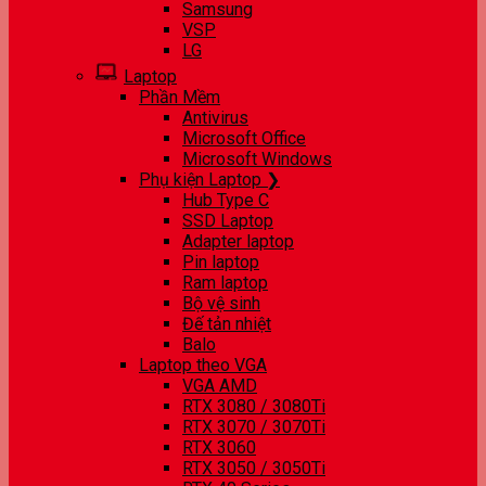
Samsung
VSP
LG
Laptop
Phần Mềm
Antivirus
Microsoft Office
Microsoft Windows
Phụ kiện Laptop ❯
Hub Type C
SSD Laptop
Adapter laptop
Pin laptop
Ram laptop
Bộ vệ sinh
Đế tản nhiệt
Balo
Laptop theo VGA
VGA AMD
RTX 3080 / 3080Ti
RTX 3070 / 3070Ti
RTX 3060
RTX 3050 / 3050Ti