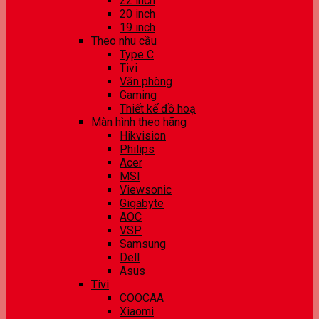
22 inch
20 inch
19 inch
Theo nhu cầu
Type C
Tivi
Văn phòng
Gaming
Thiết kế đồ hoạ
Màn hình theo hãng
Hikvision
Philips
Acer
MSI
Viewsonic
Gigabyte
AOC
VSP
Samsung
Dell
Asus
Tivi
COOCAA
Xiaomi