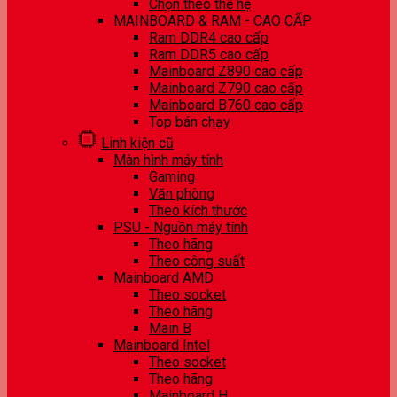
Chọn theo thế hệ
MAINBOARD & RAM - CAO CẤP
Ram DDR4 cao cấp
Ram DDR5 cao cấp
Mainboard Z890 cao cấp
Mainboard Z790 cao cấp
Mainboard B760 cao cấp
Top bán chạy
Linh kiện cũ
Màn hình máy tính
Gaming
Văn phòng
Theo kích thước
PSU - Nguồn máy tính
Theo hãng
Theo công suất
Mainboard AMD
Theo socket
Theo hãng
Main B
Mainboard Intel
Theo socket
Theo hãng
Mainboard H