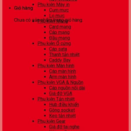
Phụ kiện Máy in
Giỏ hàng
Cụm mực
Lọ mực
Chưa có sản phẩm trong giỏ hàng.
Phụ kiện Mạng
Card mạng
Cáp mạng
Đầu mạng
Phụ kiện Ổ cứng
Cáp sata
Thanh tản nhiệt
Caddy Bay
Phụ kiện Màn hình
Cáp màn hình
Arm màn hình
Phụ kiện VGA & Nguồn
Cáp nguồn nối dài
Giá đỡ VGA
Phụ kiện Tản nhiệt
Hub điều khiển
Gông socket
Keo tản nhiệt
Phụ kiện Gear
Giá đỡ tai nghe