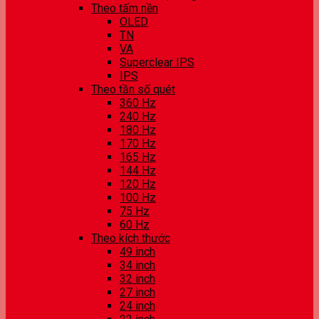
Theo tấm nền
OLED
TN
VA
Superclear IPS
IPS
Theo tần số quét
360 Hz
240 Hz
180 Hz
170 Hz
165 Hz
144 Hz
120 Hz
100 Hz
75 Hz
60 Hz
Theo kích thước
49 inch
34 inch
32 inch
27 inch
24 inch