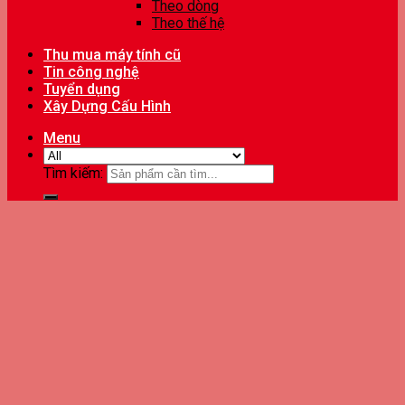
Theo dòng
Theo thế hệ
Thu mua máy tính cũ
Tin công nghệ
Tuyển dụng
Xây Dựng Cấu Hình
Menu
Tìm kiếm: