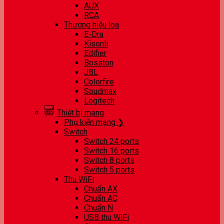
AUX
RCA
Thương hiệu loa
E-Dra
Kisonli
Edifier
Bosston
JBL
Colorfire
Soudmax
Logitech
Thiết bị mạng
Phụ kiện mạng ❯
Switch
Switch 24 ports
Switch 16 ports
Switch 8 ports
Switch 5 ports
Thu WiFi
Chuẩn AX
Chuẩn AC
Chuẩn N
USB thu WiFi