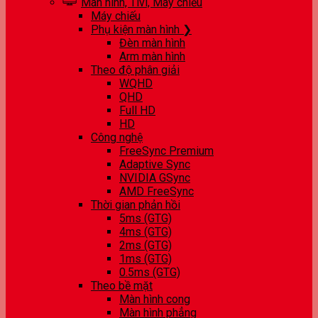
Màn hình, Tivi, Máy chiếu
Máy chiếu
Phụ kiện màn hình ❯
Đèn màn hình
Arm màn hình
Theo độ phân giải
WQHD
QHD
Full HD
HD
Công nghệ
FreeSync Premium
Adaptive Sync
NVIDIA GSync
AMD FreeSync
Thời gian phản hồi
5ms (GTG)
4ms (GTG)
2ms (GTG)
1ms (GTG)
0.5ms (GTG)
Theo bề mặt
Màn hình cong
Màn hình phẳng