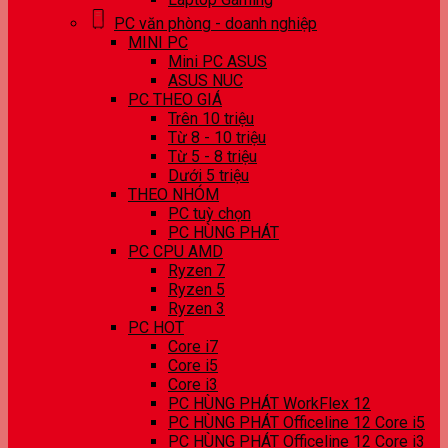
PC văn phòng - doanh nghiệp
MINI PC
Mini PC ASUS
ASUS NUC
PC THEO GIÁ
Trên 10 triệu
Từ 8 - 10 triệu
Từ 5 - 8 triệu
Dưới 5 triệu
THEO NHÓM
PC tuỳ chọn
PC HÙNG PHÁT
PC CPU AMD
Ryzen 7
Ryzen 5
Ryzen 3
PC HOT
Core i7
Core i5
Core i3
PC HÙNG PHÁT WorkFlex 12
PC HÙNG PHÁT Officeline 12 Core i5
PC HÙNG PHÁT Officeline 12 Core i3