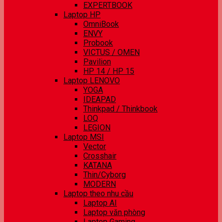
EXPERTBOOK
Laptop HP
OmniBook
ENVY
Probook
VICTUS / OMEN
Pavilion
HP 14 / HP 15
Laptop LENOVO
YOGA
IDEAPAD
Thinkpad / Thinkbook
LOQ
LEGION
Laptop MSI
Vector
Crosshair
KATANA
Thin/Cyborg
MODERN
Laptop theo nhu cầu
Laptop AI
Laptop văn phòng
Laptop Gaming