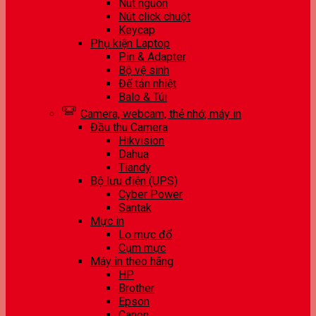
Nút nguồn
Nút click chuột
Keycap
Phụ kiện Laptop
Pin & Adapter
Bộ vệ sinh
Đế tản nhiệt
Balo & Túi
Camera, webcam, thẻ nhớ, máy in
Đầu thu Camera
Hikvision
Dahua
Tiandy
Bộ lưu điện (UPS)
Cyber Power
Santak
Mực in
Lọ mực đổ
Cụm mực
Máy in theo hãng
HP
Brother
Epson
Canon