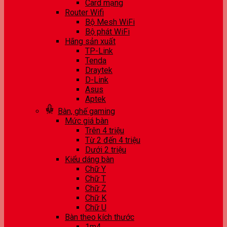
Card mạng
Router Wifi
Bộ Mesh WiFi
Bộ phát WiFi
Hãng sản xuất
TP-Link
Tenda
Draytek
D-Link
Asus
Aptek
Bàn, ghế gaming
Mức giá bàn
Trên 4 triệu
Từ 2 đến 4 triệu
Dưới 2 triệu
Kiểu dáng bàn
Chữ Y
Chữ T
Chữ Z
Chữ K
Chữ U
Bàn theo kích thước
1m4