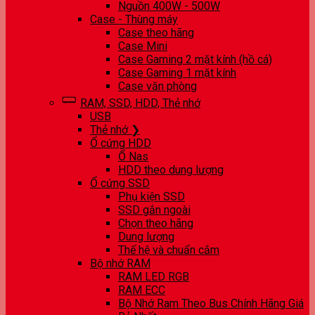
Nguồn 400W - 500W
Case - Thùng máy
Case theo hãng
Case Mini
Case Gaming 2 mặt kính (hồ cá)
Case Gaming 1 mặt kính
Case văn phòng
RAM, SSD, HDD, Thẻ nhớ
USB
Thẻ nhớ ❯
Ổ cứng HDD
Ổ Nas
HDD theo dung lượng
Ổ cứng SSD
Phụ kiện SSD
SSD gắn ngoài
Chọn theo hãng
Dung lượng
Thế hệ và chuẩn cắm
Bộ nhớ RAM
RAM LED RGB
RAM ECC
Bộ Nhớ Ram Theo Bus Chính Hãng Giá