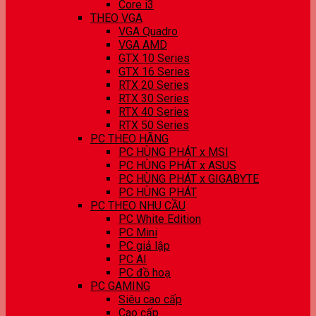
Core i3
THEO VGA
VGA Quadro
VGA AMD
GTX 10 Series
GTX 16 Series
RTX 20 Series
RTX 30 Series
RTX 40 Series
RTX 50 Series
PC THEO HÃNG
PC HÙNG PHÁT x MSI
PC HÙNG PHÁT x ASUS
PC HÙNG PHÁT x GIGABYTE
PC HÙNG PHÁT
PC THEO NHU CẦU
PC White Edition
PC Mini
PC giả lập
PC AI
PC đồ hoạ
PC GAMING
Siêu cao cấp
Cao cấp