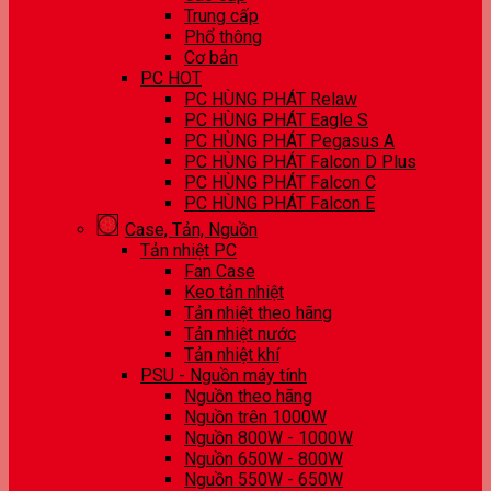
Trung cấp
Phổ thông
Cơ bản
PC HOT
PC HÙNG PHÁT Relaw
PC HÙNG PHÁT Eagle S
PC HÙNG PHÁT Pegasus A
PC HÙNG PHÁT Falcon D Plus
PC HÙNG PHÁT Falcon C
PC HÙNG PHÁT Falcon E
Case, Tản, Nguồn
Tản nhiệt PC
Fan Case
Keo tản nhiệt
Tản nhiệt theo hãng
Tản nhiệt nước
Tản nhiệt khí
PSU - Nguồn máy tính
Nguồn theo hãng
Nguồn trên 1000W
Nguồn 800W - 1000W
Nguồn 650W - 800W
Nguồn 550W - 650W