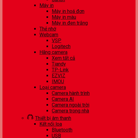
Máy in
Máy in hoá đơn
Máy in màu
Máy in đen trắng
Thẻ nhớ
Webcam
VSP
Logitech
Hãng camera
Xem tất cả
Tiandy
TP-Link
EZVIZ
IMOU
Loại camera
Camera hành trình
Camera AI
Camera ngoài trời
Camera trong nhà
Thiết bị âm thanh
Kết nối loa
Bluetooth
USB