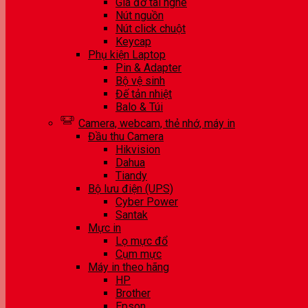
Giá đỡ tai nghe
Nút nguồn
Nút click chuột
Keycap
Phụ kiện Laptop
Pin & Adapter
Bộ vệ sinh
Đế tản nhiệt
Balo & Túi
Camera, webcam, thẻ nhớ, máy in
Đầu thu Camera
Hikvision
Dahua
Tiandy
Bộ lưu điện (UPS)
Cyber Power
Santak
Mực in
Lọ mực đổ
Cụm mực
Máy in theo hãng
HP
Brother
Epson