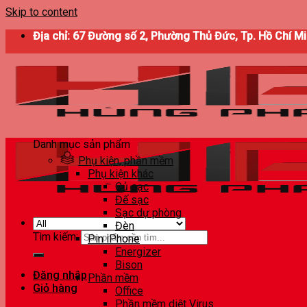
Skip to content
Địa chỉ: 67 Đường số 2, Phường Thủ Đức, Tp. Hồ Chí M
Danh mục sản phẩm
Phụ kiện, phần mềm
Phụ kiện khác
Củ sạc
Đế sạc
Sạc dự phòng
Đèn
Tìm kiếm:
Pin iPhone
Energizer
Bison
Đăng nhập
Phần mềm
Giỏ hàng
Office
Phần mềm diệt Virus