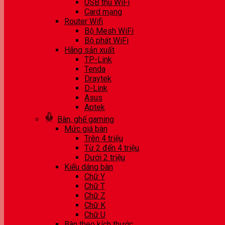
USB thu WiFi
Card mạng
Router Wifi
Bộ Mesh WiFi
Bộ phát WiFi
Hãng sản xuất
TP-Link
Tenda
Draytek
D-Link
Asus
Aptek
Bàn, ghế gaming
Mức giá bàn
Trên 4 triệu
Từ 2 đến 4 triệu
Dưới 2 triệu
Kiểu dáng bàn
Chữ Y
Chữ T
Chữ Z
Chữ K
Chữ U
Bàn theo kích thước