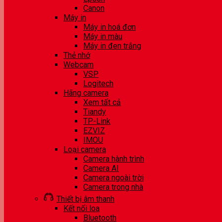
Canon
Máy in
Máy in hoá đơn
Máy in màu
Máy in đen trắng
Thẻ nhớ
Webcam
VSP
Logitech
Hãng camera
Xem tất cả
Tiandy
TP-Link
EZVIZ
IMOU
Loại camera
Camera hành trình
Camera AI
Camera ngoài trời
Camera trong nhà
Thiết bị âm thanh
Kết nối loa
Bluetooth