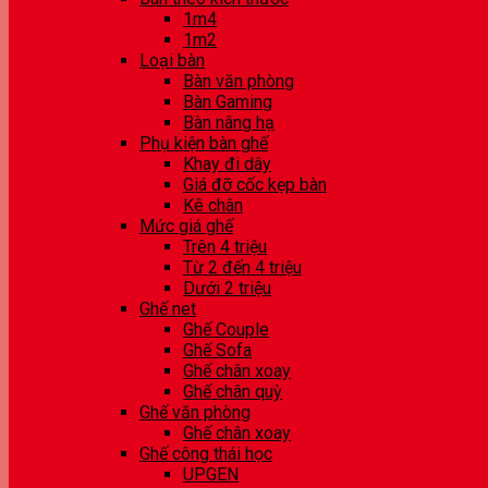
1m4
1m2
Loại bàn
Bàn văn phòng
Bàn Gaming
Bàn nâng hạ
Phụ kiện bàn ghế
Khay đi dây
Giá đỡ cốc kẹp bàn
Kê chân
Mức giá ghế
Trên 4 triệu
Từ 2 đến 4 triệu
Dưới 2 triệu
Ghế net
Ghế Couple
Ghế Sofa
Ghế chân xoay
Ghế chân quỳ
Ghế văn phòng
Ghế chân xoay
Ghế công thái học
UPGEN