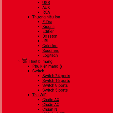
USB
AUX
RCA
Thương hiệu loa
E-Dra
Kisonli
Edifier
Bosston
JBL
Colorfire
Soudmax
Logitech
Thiết bị mạng
Phụ kiện mạng ❯
Switch
Switch 24 ports
Switch 16 ports
Switch 8 ports
Switch 5 ports
Thu WiFi
Chuẩn AX
Chuẩn AC
Chuẩn N