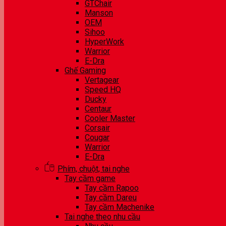
GTChair
Manson
OEM
Sihoo
HyperWork
Warrior
E-Dra
Ghế Gaming
Vertagear
Speed HQ
Ducky
Centaur
Cooler Master
Corsair
Cougar
Warrior
E-Dra
Phím, chuột, tai nghe
Tay cầm game
Tay cầm Rapoo
Tay cầm Dareu
Tay cầm Machenike
Tai nghe theo nhu cầu