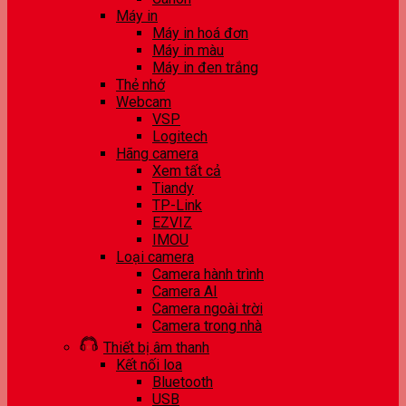
Máy in
Máy in hoá đơn
Máy in màu
Máy in đen trắng
Thẻ nhớ
Webcam
VSP
Logitech
Hãng camera
Xem tất cả
Tiandy
TP-Link
EZVIZ
IMOU
Loại camera
Camera hành trình
Camera AI
Camera ngoài trời
Camera trong nhà
Thiết bị âm thanh
Kết nối loa
Bluetooth
USB