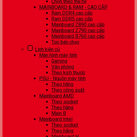
Chọn theo thế hệ
MAINBOARD & RAM - CAO CẤP
Ram DDR4 cao cấp
Ram DDR5 cao cấp
Mainboard Z890 cao cấp
Mainboard Z790 cao cấp
Mainboard B760 cao cấp
Top bán chạy
Linh kiện cũ
Màn hình máy tính
Gaming
Văn phòng
Theo kích thước
PSU - Nguồn máy tính
Theo hãng
Theo công suất
Mainboard AMD
Theo socket
Theo hãng
Main B
Mainboard Intel
Theo socket
Theo hãng
Mainboard H