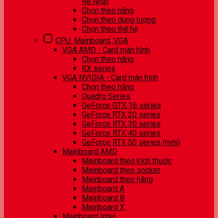
Rẻ Nhất
Chọn theo hãng
Chọn theo dung lượng
Chọn theo thế hệ
CPU, Mainboard, VGA
VGA AMD - Card màn hình
Chọn theo hãng
RX series
VGA NVIDIA - Card màn hình
Chọn theo hãng
Quadro Series
GeForce GTX 16 series
GeForce RTX 20 series
GeForce RTX 30 series
GeForce RTX 40 series
GeForce RTX 50 series (mới)
Mainboard AMD
Mainboard theo kích thước
Mainboard theo socket
Mainboard theo hãng
Mainboard A
Mainboard B
Mainboard X
Mainboard Intel