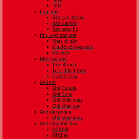
1m2
Loại bàn
Bàn văn phòng
Bàn Gaming
Bàn nâng hạ
Phụ kiện bàn ghế
Khay đi dây
Giá đỡ cốc kẹp bàn
Kê chân
Mức giá ghế
Trên 4 triệu
Từ 2 đến 4 triệu
Dưới 2 triệu
Ghế net
Ghế Couple
Ghế Sofa
Ghế chân xoay
Ghế chân quỳ
Ghế văn phòng
Ghế chân xoay
Ghế công thái học
UPGEN
GTChair