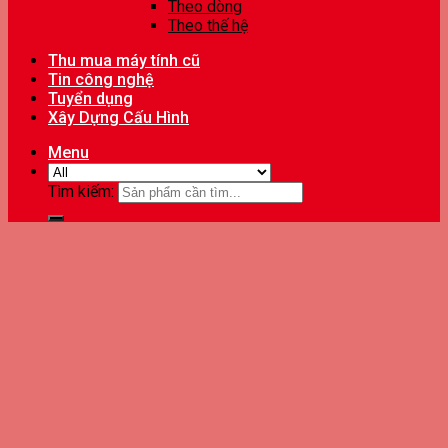
Theo dòng
Theo thế hệ
Thu mua máy tính cũ
Tin công nghệ
Tuyển dụng
Xây Dựng Cấu Hình
Menu
Tìm kiếm: