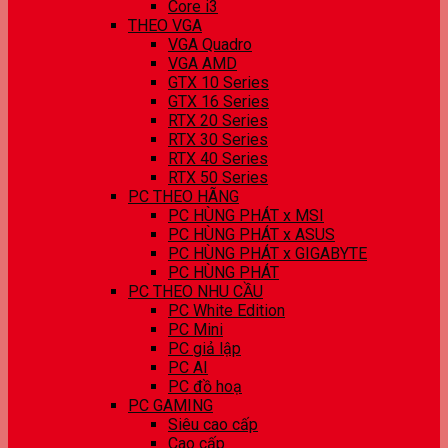
Core i3
THEO VGA
VGA Quadro
VGA AMD
GTX 10 Series
GTX 16 Series
RTX 20 Series
RTX 30 Series
RTX 40 Series
RTX 50 Series
PC THEO HÃNG
PC HÙNG PHÁT x MSI
PC HÙNG PHÁT x ASUS
PC HÙNG PHÁT x GIGABYTE
PC HÙNG PHÁT
PC THEO NHU CẦU
PC White Edition
PC Mini
PC giả lập
PC AI
PC đồ hoạ
PC GAMING
Siêu cao cấp
Cao cấp