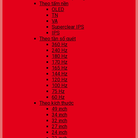
Theo tấm nền
OLED
TN
VA
Superclear IPS
IPS
Theo tần số quét
360 Hz
240 Hz
180 Hz
170 Hz
165 Hz
144 Hz
120 Hz
100 Hz
75 Hz
60 Hz
Theo kích thước
49 inch
34 inch
32 inch
27 inch
24 inch