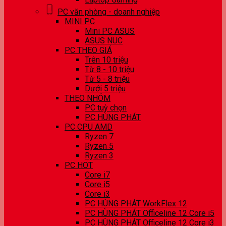
PC văn phòng - doanh nghiệp
MINI PC
Mini PC ASUS
ASUS NUC
PC THEO GIÁ
Trên 10 triệu
Từ 8 - 10 triệu
Từ 5 - 8 triệu
Dưới 5 triệu
THEO NHÓM
PC tuỳ chọn
PC HÙNG PHÁT
PC CPU AMD
Ryzen 7
Ryzen 5
Ryzen 3
PC HOT
Core i7
Core i5
Core i3
PC HÙNG PHÁT WorkFlex 12
PC HÙNG PHÁT Officeline 12 Core i5
PC HÙNG PHÁT Officeline 12 Core i3