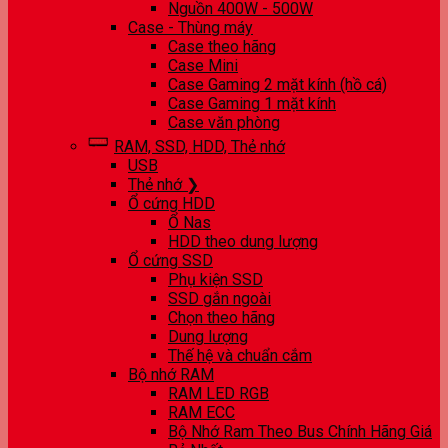
Nguồn 400W - 500W
Case - Thùng máy
Case theo hãng
Case Mini
Case Gaming 2 mặt kính (hồ cá)
Case Gaming 1 mặt kính
Case văn phòng
RAM, SSD, HDD, Thẻ nhớ
USB
Thẻ nhớ ❯
Ổ cứng HDD
Ổ Nas
HDD theo dung lượng
Ổ cứng SSD
Phụ kiện SSD
SSD gắn ngoài
Chọn theo hãng
Dung lượng
Thế hệ và chuẩn cắm
Bộ nhớ RAM
RAM LED RGB
RAM ECC
Bộ Nhớ Ram Theo Bus Chính Hãng Giá