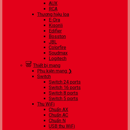
AUX
RCA
Thương hiệu loa
E-Dra
Kisonli
Edifier
Bosston
JBL
Colorfire
Soudmax
Logitech
Thiết bị mạng
Phụ kiện mạng ❯
Switch
Switch 24 ports
Switch 16 ports
Switch 8 ports
Switch 5 ports
Thu WiFi
Chuẩn AX
Chuẩn AC
Chuẩn N
USB thu WiFi