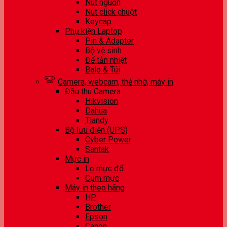
Nút nguồn
Nút click chuột
Keycap
Phụ kiện Laptop
Pin & Adapter
Bộ vệ sinh
Đế tản nhiệt
Balo & Túi
Camera, webcam, thẻ nhớ, máy in
Đầu thu Camera
Hikvision
Dahua
Tiandy
Bộ lưu điện (UPS)
Cyber Power
Santak
Mực in
Lọ mực đổ
Cụm mực
Máy in theo hãng
HP
Brother
Epson
Canon