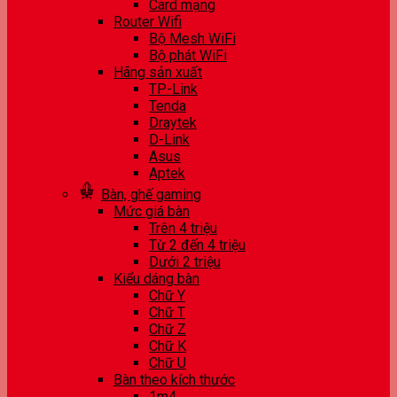
Card mạng
Router Wifi
Bộ Mesh WiFi
Bộ phát WiFi
Hãng sản xuất
TP-Link
Tenda
Draytek
D-Link
Asus
Aptek
Bàn, ghế gaming
Mức giá bàn
Trên 4 triệu
Từ 2 đến 4 triệu
Dưới 2 triệu
Kiểu dáng bàn
Chữ Y
Chữ T
Chữ Z
Chữ K
Chữ U
Bàn theo kích thước
1m4