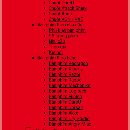
Chuột DareU
Chuột Attack Shark
Chuột Asus
Chuột VGN - VXE
Bàn phím theo nhu cầu
Phụ kiện bàn phím
Số lượng phím
Nhu cầu
Theo giá
Kết nối
Bàn phím theo hãng
Bàn phím Redragon
Bàn phím Xiberia
Bàn phím Razer
Bàn phím Rapoo
Bàn phím Machenike
Bàn phím Logitech
Bàn phím Fuhlen
Bàn phím DareU
Bàn phím Corsair
Bàn phím Akko
Bàn phím Dry Studio
Bàn phím Angry Miao