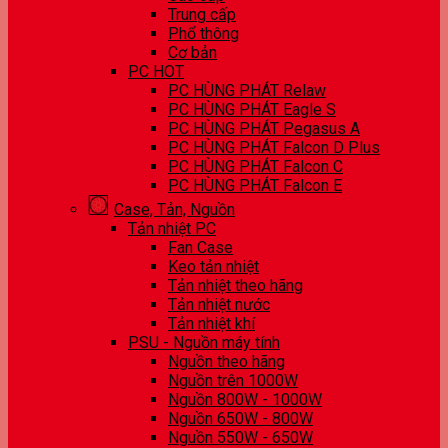
Trung cấp
Phổ thông
Cơ bản
PC HOT
PC HÙNG PHÁT Relaw
PC HÙNG PHÁT Eagle S
PC HÙNG PHÁT Pegasus A
PC HÙNG PHÁT Falcon D Plus
PC HÙNG PHÁT Falcon C
PC HÙNG PHÁT Falcon E
Case, Tản, Nguồn
Tản nhiệt PC
Fan Case
Keo tản nhiệt
Tản nhiệt theo hãng
Tản nhiệt nước
Tản nhiệt khí
PSU - Nguồn máy tính
Nguồn theo hãng
Nguồn trên 1000W
Nguồn 800W - 1000W
Nguồn 650W - 800W
Nguồn 550W - 650W