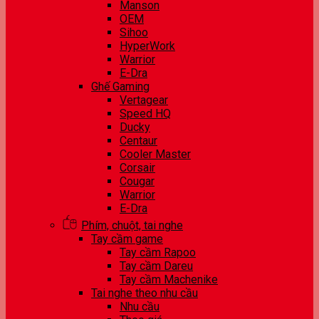
Manson
OEM
Sihoo
HyperWork
Warrior
E-Dra
Ghế Gaming
Vertagear
Speed HQ
Ducky
Centaur
Cooler Master
Corsair
Cougar
Warrior
E-Dra
Phím, chuột, tai nghe
Tay cầm game
Tay cầm Rapoo
Tay cầm Dareu
Tay cầm Machenike
Tai nghe theo nhu cầu
Nhu cầu