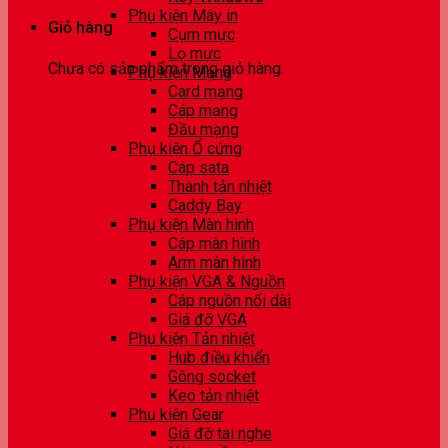
Phụ kiện Máy in
Giỏ hàng
Cụm mực
Lọ mực
Chưa có sản phẩm trong giỏ hàng.
Phụ kiện Mạng
Card mạng
Cáp mạng
Đầu mạng
Phụ kiện Ổ cứng
Cáp sata
Thanh tản nhiệt
Caddy Bay
Phụ kiện Màn hình
Cáp màn hình
Arm màn hình
Phụ kiện VGA & Nguồn
Cáp nguồn nối dài
Giá đỡ VGA
Phụ kiện Tản nhiệt
Hub điều khiển
Gông socket
Keo tản nhiệt
Phụ kiện Gear
Giá đỡ tai nghe