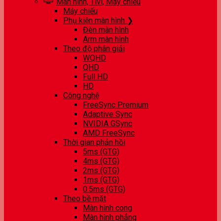
Màn hình, Tivi, Máy chiếu
Máy chiếu
Phụ kiện màn hình ❯
Đèn màn hình
Arm màn hình
Theo độ phân giải
WQHD
QHD
Full HD
HD
Công nghệ
FreeSync Premium
Adaptive Sync
NVIDIA GSync
AMD FreeSync
Thời gian phản hồi
5ms (GTG)
4ms (GTG)
2ms (GTG)
1ms (GTG)
0.5ms (GTG)
Theo bề mặt
Màn hình cong
Màn hình phẳng