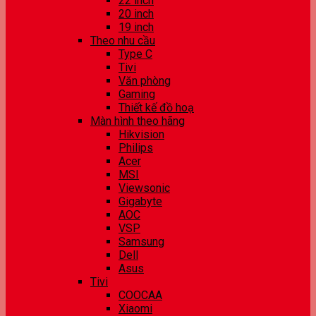
22 inch
20 inch
19 inch
Theo nhu cầu
Type C
Tivi
Văn phòng
Gaming
Thiết kế đồ hoạ
Màn hình theo hãng
Hikvision
Philips
Acer
MSI
Viewsonic
Gigabyte
AOC
VSP
Samsung
Dell
Asus
Tivi
COOCAA
Xiaomi