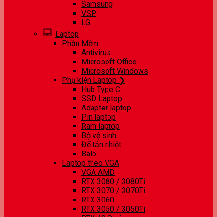
Samsung
VSP
LG
Laptop
Phần Mềm
Antivirus
Microsoft Office
Microsoft Windows
Phụ kiện Laptop ❯
Hub Type C
SSD Laptop
Adapter laptop
Pin laptop
Ram laptop
Bộ vệ sinh
Đế tản nhiệt
Balo
Laptop theo VGA
VGA AMD
RTX 3080 / 3080Ti
RTX 3070 / 3070Ti
RTX 3060
RTX 3050 / 3050Ti