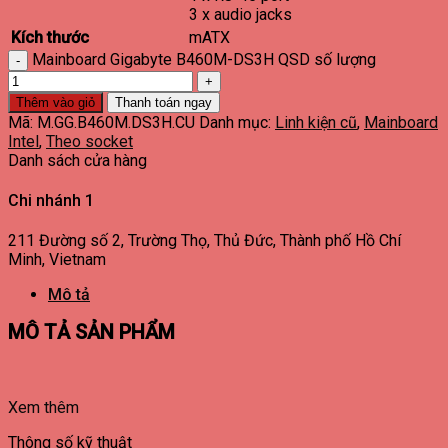
3 x audio jacks
Kích thước
mATX
Mainboard Gigabyte B460M-DS3H QSD số lượng
Thêm vào giỏ
Thanh toán ngay
Mã:
M.GG.B460M.DS3H.CU
Danh mục:
Linh kiện cũ
,
Mainboard
Intel
,
Theo socket
Danh sách cửa hàng
Chi nhánh 1
211 Đường số 2, Trường Thọ, Thủ Đức, Thành phố Hồ Chí
Minh, Vietnam
Mô tả
MÔ TẢ SẢN PHẨM
Xem thêm
Thông số kỹ thuật