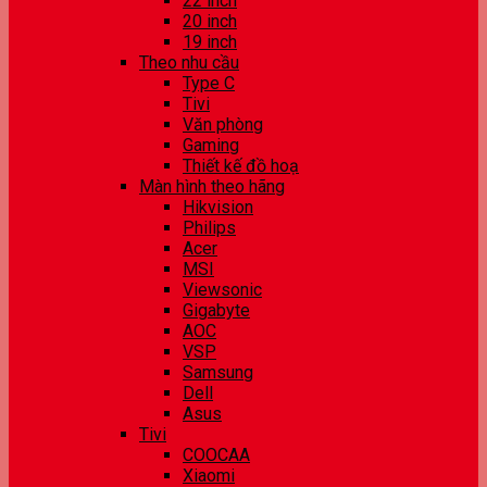
22 inch
20 inch
19 inch
Theo nhu cầu
Type C
Tivi
Văn phòng
Gaming
Thiết kế đồ hoạ
Màn hình theo hãng
Hikvision
Philips
Acer
MSI
Viewsonic
Gigabyte
AOC
VSP
Samsung
Dell
Asus
Tivi
COOCAA
Xiaomi