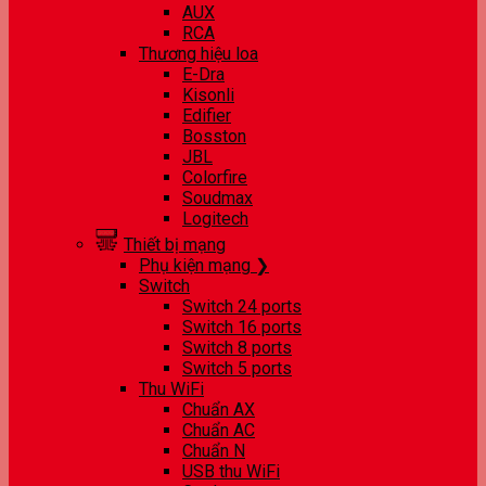
AUX
RCA
Thương hiệu loa
E-Dra
Kisonli
Edifier
Bosston
JBL
Colorfire
Soudmax
Logitech
Thiết bị mạng
Phụ kiện mạng ❯
Switch
Switch 24 ports
Switch 16 ports
Switch 8 ports
Switch 5 ports
Thu WiFi
Chuẩn AX
Chuẩn AC
Chuẩn N
USB thu WiFi