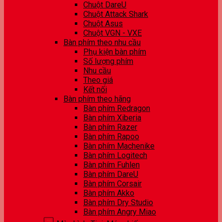
Chuột DareU
Chuột Attack Shark
Chuột Asus
Chuột VGN - VXE
Bàn phím theo nhu cầu
Phụ kiện bàn phím
Số lượng phím
Nhu cầu
Theo giá
Kết nối
Bàn phím theo hãng
Bàn phím Redragon
Bàn phím Xiberia
Bàn phím Razer
Bàn phím Rapoo
Bàn phím Machenike
Bàn phím Logitech
Bàn phím Fuhlen
Bàn phím DareU
Bàn phím Corsair
Bàn phím Akko
Bàn phím Dry Studio
Bàn phím Angry Miao