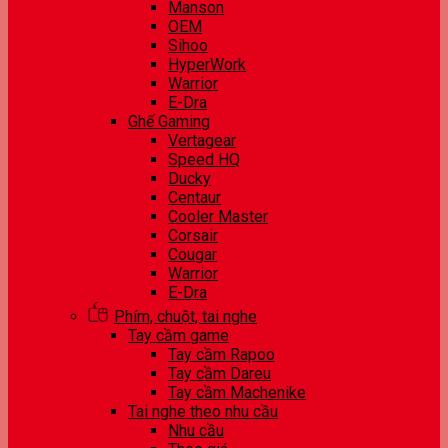
Manson
OEM
Sihoo
HyperWork
Warrior
E-Dra
Ghế Gaming
Vertagear
Speed HQ
Ducky
Centaur
Cooler Master
Corsair
Cougar
Warrior
E-Dra
Phím, chuột, tai nghe
Tay cầm game
Tay cầm Rapoo
Tay cầm Dareu
Tay cầm Machenike
Tai nghe theo nhu cầu
Nhu cầu