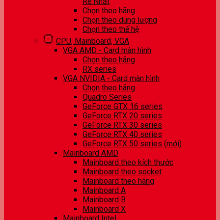
Rẻ Nhất
Chọn theo hãng
Chọn theo dung lượng
Chọn theo thế hệ
CPU, Mainboard, VGA
VGA AMD - Card màn hình
Chọn theo hãng
RX series
VGA NVIDIA - Card màn hình
Chọn theo hãng
Quadro Series
GeForce GTX 16 series
GeForce RTX 20 series
GeForce RTX 30 series
GeForce RTX 40 series
GeForce RTX 50 series (mới)
Mainboard AMD
Mainboard theo kích thước
Mainboard theo socket
Mainboard theo hãng
Mainboard A
Mainboard B
Mainboard X
Mainboard Intel