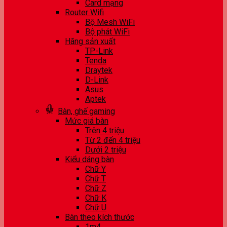
Card mạng
Router Wifi
Bộ Mesh WiFi
Bộ phát WiFi
Hãng sản xuất
TP-Link
Tenda
Draytek
D-Link
Asus
Aptek
Bàn, ghế gaming
Mức giá bàn
Trên 4 triệu
Từ 2 đến 4 triệu
Dưới 2 triệu
Kiểu dáng bàn
Chữ Y
Chữ T
Chữ Z
Chữ K
Chữ U
Bàn theo kích thước
1m4