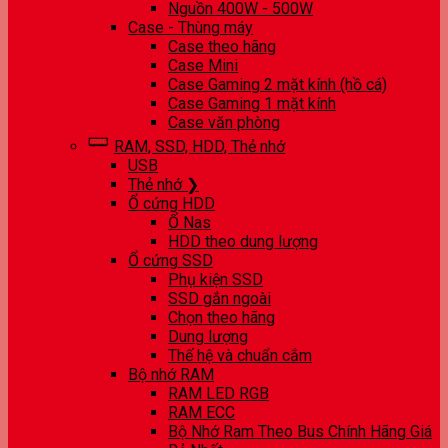
Nguồn 400W - 500W
Case - Thùng máy
Case theo hãng
Case Mini
Case Gaming 2 mặt kính (hồ cá)
Case Gaming 1 mặt kính
Case văn phòng
RAM, SSD, HDD, Thẻ nhớ
USB
Thẻ nhớ ❯
Ổ cứng HDD
Ổ Nas
HDD theo dung lượng
Ổ cứng SSD
Phụ kiện SSD
SSD gắn ngoài
Chọn theo hãng
Dung lượng
Thế hệ và chuẩn cắm
Bộ nhớ RAM
RAM LED RGB
RAM ECC
Bộ Nhớ Ram Theo Bus Chính Hãng Giá