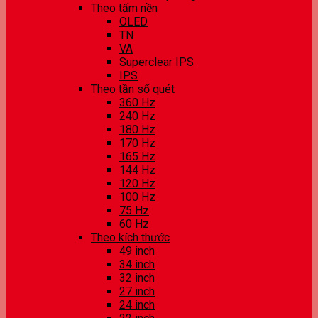
Theo tấm nền
OLED
TN
VA
Superclear IPS
IPS
Theo tần số quét
360 Hz
240 Hz
180 Hz
170 Hz
165 Hz
144 Hz
120 Hz
100 Hz
75 Hz
60 Hz
Theo kích thước
49 inch
34 inch
32 inch
27 inch
24 inch