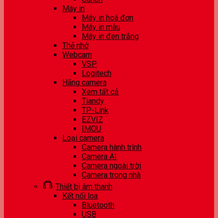
Máy in
Máy in hoá đơn
Máy in màu
Máy in đen trắng
Thẻ nhớ
Webcam
VSP
Logitech
Hãng camera
Xem tất cả
Tiandy
TP-Link
EZVIZ
IMOU
Loại camera
Camera hành trình
Camera AI
Camera ngoài trời
Camera trong nhà
Thiết bị âm thanh
Kết nối loa
Bluetooth
USB