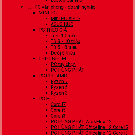
PC văn phòng - doanh nghiệp
MINI PC
Mini PC ASUS
ASUS NUC
PC THEO GIÁ
Trên 10 triệu
Từ 8 - 10 triệu
Từ 5 - 8 triệu
Dưới 5 triệu
THEO NHÓM
PC tuỳ chọn
PC HÙNG PHÁT
PC CPU AMD
Ryzen 7
Ryzen 5
Ryzen 3
PC HOT
Core i7
Core i5
Core i3
PC HÙNG PHÁT WorkFlex 12
PC HÙNG PHÁT Officeline 12 Core i5
PC HÙNG PHÁT Officeline 12 Core i3