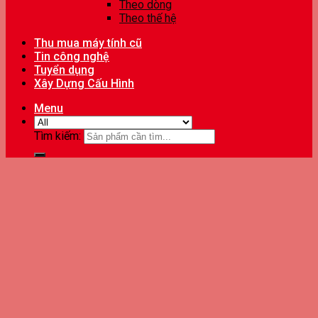
Theo dòng
Theo thế hệ
Thu mua máy tính cũ
Tin công nghệ
Tuyển dụng
Xây Dựng Cấu Hình
Menu
Tìm kiếm: