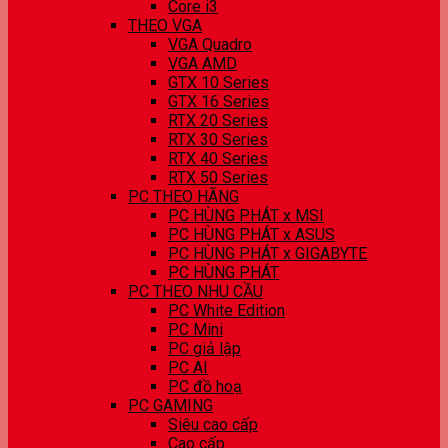
Core i3
THEO VGA
VGA Quadro
VGA AMD
GTX 10 Series
GTX 16 Series
RTX 20 Series
RTX 30 Series
RTX 40 Series
RTX 50 Series
PC THEO HÃNG
PC HÙNG PHÁT x MSI
PC HÙNG PHÁT x ASUS
PC HÙNG PHÁT x GIGABYTE
PC HÙNG PHÁT
PC THEO NHU CẦU
PC White Edition
PC Mini
PC giả lập
PC AI
PC đồ hoạ
PC GAMING
Siêu cao cấp
Cao cấp