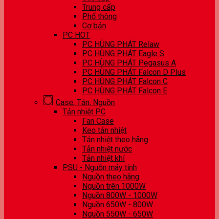
Trung cấp
Phổ thông
Cơ bản
PC HOT
PC HÙNG PHÁT Relaw
PC HÙNG PHÁT Eagle S
PC HÙNG PHÁT Pegasus A
PC HÙNG PHÁT Falcon D Plus
PC HÙNG PHÁT Falcon C
PC HÙNG PHÁT Falcon E
Case, Tản, Nguồn
Tản nhiệt PC
Fan Case
Keo tản nhiệt
Tản nhiệt theo hãng
Tản nhiệt nước
Tản nhiệt khí
PSU - Nguồn máy tính
Nguồn theo hãng
Nguồn trên 1000W
Nguồn 800W - 1000W
Nguồn 650W - 800W
Nguồn 550W - 650W