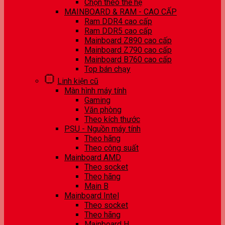
Chọn theo thế hệ
MAINBOARD & RAM - CAO CẤP
Ram DDR4 cao cấp
Ram DDR5 cao cấp
Mainboard Z890 cao cấp
Mainboard Z790 cao cấp
Mainboard B760 cao cấp
Top bán chạy
Linh kiện cũ
Màn hình máy tính
Gaming
Văn phòng
Theo kích thước
PSU - Nguồn máy tính
Theo hãng
Theo công suất
Mainboard AMD
Theo socket
Theo hãng
Main B
Mainboard Intel
Theo socket
Theo hãng
Mainboard H