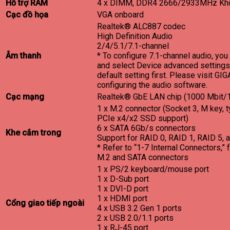
Hỗ trợ RAM
4 x DIMM, DDR4 2666/2933MHz Khô
Cạc đồ họa
VGA onboard
Realtek® ALC887 codec
High Definition Audio
2/4/5.1/7.1-channel
Âm thanh
* To configure 7.1-channel audio, yo
and select Device advanced settings
default setting first. Please visit GI
configuring the audio software.
Cạc mạng
Realtek® GbE LAN chip (1000 Mbit/
1 x M.2 connector (Socket 3, M key
PCIe x4/x2 SSD support)
6 x SATA 6Gb/s connectors
Khe cắm trong
Support for RAID 0, RAID 1, RAID 5, 
* Refer to “1-7 Internal Connectors,” f
M.2 and SATA connectors
1 x PS/2 keyboard/mouse port
1 x D-Sub port
1 x DVI-D port
1 x HDMI port
Cổng giao tiếp ngoài
4 x USB 3.2 Gen 1 ports
2 x USB 2.0/1.1 ports
1 x RJ-45 port