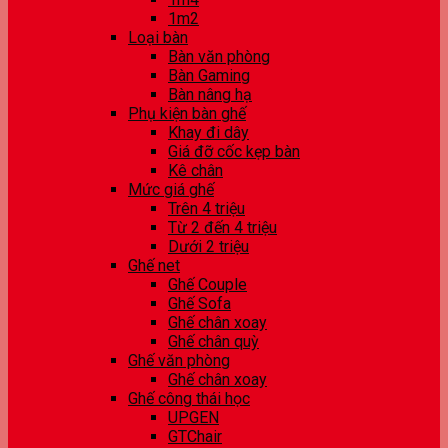
1m2
Loại bàn
Bàn văn phòng
Bàn Gaming
Bàn nâng hạ
Phụ kiện bàn ghế
Khay đi dây
Giá đỡ cốc kẹp bàn
Kê chân
Mức giá ghế
Trên 4 triệu
Từ 2 đến 4 triệu
Dưới 2 triệu
Ghế net
Ghế Couple
Ghế Sofa
Ghế chân xoay
Ghế chân quỳ
Ghế văn phòng
Ghế chân xoay
Ghế công thái học
UPGEN
GTChair