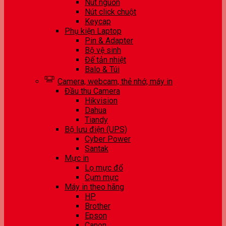
Nút nguồn
Nút click chuột
Keycap
Phụ kiện Laptop
Pin & Adapter
Bộ vệ sinh
Đế tản nhiệt
Balo & Túi
Camera, webcam, thẻ nhớ, máy in
Đầu thu Camera
Hikvision
Dahua
Tiandy
Bộ lưu điện (UPS)
Cyber Power
Santak
Mực in
Lọ mực đổ
Cụm mực
Máy in theo hãng
HP
Brother
Epson
Canon