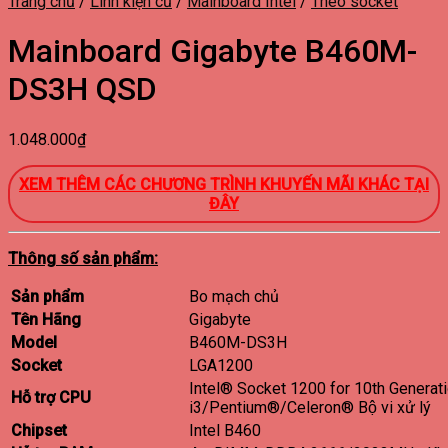
Trang chủ
/
Linh kiện cũ
/
Mainboard Intel
/
Theo socket
Mainboard Gigabyte B460M-
DS3H QSD
1.048.000
₫
XEM THÊM CÁC CHƯƠNG TRÌNH KHUYẾN MÃI KHÁC
TẠI
ĐÂY
Thông số sản phẩm:
Sản phẩm
Bo mạch chủ
Tên Hãng
Gigabyte
Model
B460M-DS3H
Socket
LGA1200
Intel® Socket 1200 for 10th Generat
Hỗ trợ CPU
i3/Pentium®/Celeron® Bộ vi xử lý
Chipset
Intel B460