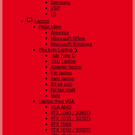
Samsung
VSP
LG
Laptop
Phần Mềm
Antivirus
Microsoft Office
Microsoft Windows
Phụ kiện Laptop ❯
Hub Type C
SSD Laptop
Adapter laptop
Pin laptop
Ram laptop
Bộ vệ sinh
Đế tản nhiệt
Balo
Laptop theo VGA
VGA AMD
RTX 3080 / 3080Ti
RTX 3070 / 3070Ti
RTX 3060
RTX 3050 / 3050Ti