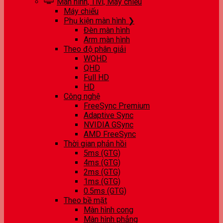
Màn hình, Tivi, Máy chiếu
Máy chiếu
Phụ kiện màn hình ❯
Đèn màn hình
Arm màn hình
Theo độ phân giải
WQHD
QHD
Full HD
HD
Công nghệ
FreeSync Premium
Adaptive Sync
NVIDIA GSync
AMD FreeSync
Thời gian phản hồi
5ms (GTG)
4ms (GTG)
2ms (GTG)
1ms (GTG)
0.5ms (GTG)
Theo bề mặt
Màn hình cong
Màn hình phẳng