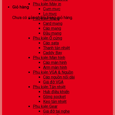
Phụ kiện Máy in
Giỏ hàng
Cụm mực
Lọ mực
Chưa có sản phẩm trong giỏ hàng.
Phụ kiện Mạng
Card mạng
Cáp mạng
Đầu mạng
Phụ kiện Ổ cứng
Cáp sata
Thanh tản nhiệt
Caddy Bay
Phụ kiện Màn hình
Cáp màn hình
Arm màn hình
Phụ kiện VGA & Nguồn
Cáp nguồn nối dài
Giá đỡ VGA
Phụ kiện Tản nhiệt
Hub điều khiển
Gông socket
Keo tản nhiệt
Phụ kiện Gear
Giá đỡ tai nghe