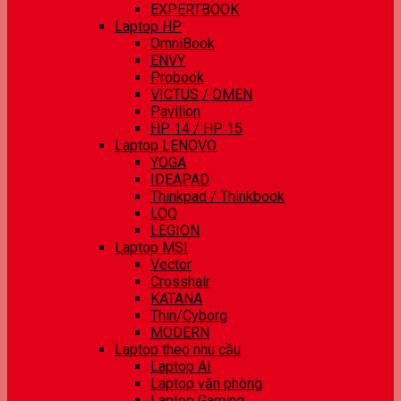
EXPERTBOOK
Laptop HP
OmniBook
ENVY
Probook
VICTUS / OMEN
Pavilion
HP 14 / HP 15
Laptop LENOVO
YOGA
IDEAPAD
Thinkpad / Thinkbook
LOQ
LEGION
Laptop MSI
Vector
Crosshair
KATANA
Thin/Cyborg
MODERN
Laptop theo nhu cầu
Laptop AI
Laptop văn phòng
Laptop Gaming