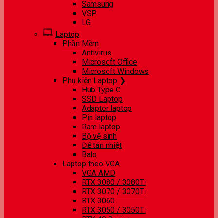
Samsung
VSP
LG
Laptop
Phần Mềm
Antivirus
Microsoft Office
Microsoft Windows
Phụ kiện Laptop ❯
Hub Type C
SSD Laptop
Adapter laptop
Pin laptop
Ram laptop
Bộ vệ sinh
Đế tản nhiệt
Balo
Laptop theo VGA
VGA AMD
RTX 3080 / 3080Ti
RTX 3070 / 3070Ti
RTX 3060
RTX 3050 / 3050Ti