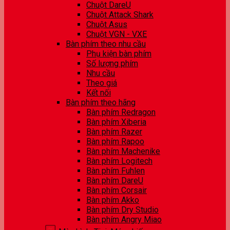
Chuột DareU
Chuột Attack Shark
Chuột Asus
Chuột VGN - VXE
Bàn phím theo nhu cầu
Phụ kiện bàn phím
Số lượng phím
Nhu cầu
Theo giá
Kết nối
Bàn phím theo hãng
Bàn phím Redragon
Bàn phím Xiberia
Bàn phím Razer
Bàn phím Rapoo
Bàn phím Machenike
Bàn phím Logitech
Bàn phím Fuhlen
Bàn phím DareU
Bàn phím Corsair
Bàn phím Akko
Bàn phím Dry Studio
Bàn phím Angry Miao