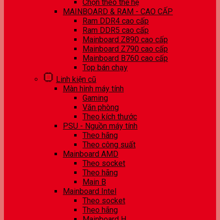
Chọn theo thế hệ
MAINBOARD & RAM - CAO CẤP
Ram DDR4 cao cấp
Ram DDR5 cao cấp
Mainboard Z890 cao cấp
Mainboard Z790 cao cấp
Mainboard B760 cao cấp
Top bán chạy
Linh kiện cũ
Màn hình máy tính
Gaming
Văn phòng
Theo kích thước
PSU - Nguồn máy tính
Theo hãng
Theo công suất
Mainboard AMD
Theo socket
Theo hãng
Main B
Mainboard Intel
Theo socket
Theo hãng
Mainboard H