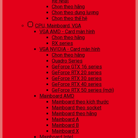
Rẻ Nhất
Chọn theo hãng
Chọn theo dung lượng
Chọn theo thế hệ
CPU, Mainboard, VGA
VGA AMD - Card màn hình
Chọn theo hãng
RX series
VGA NVIDIA - Card màn hình
Chọn theo hãng
Quadro Series
GeForce GTX 16 series
GeForce RTX 20 series
GeForce RTX 30 series
GeForce RTX 40 series
GeForce RTX 50 series (mới)
Mainboard AMD
Mainboard theo kích thước
Mainboard theo socket
Mainboard theo hãng
Mainboard A
Mainboard B
Mainboard X
Mainboard Intel