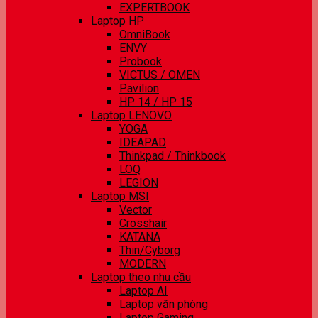
EXPERTBOOK
Laptop HP
OmniBook
ENVY
Probook
VICTUS / OMEN
Pavilion
HP 14 / HP 15
Laptop LENOVO
YOGA
IDEAPAD
Thinkpad / Thinkbook
LOQ
LEGION
Laptop MSI
Vector
Crosshair
KATANA
Thin/Cyborg
MODERN
Laptop theo nhu cầu
Laptop AI
Laptop văn phòng
Laptop Gaming