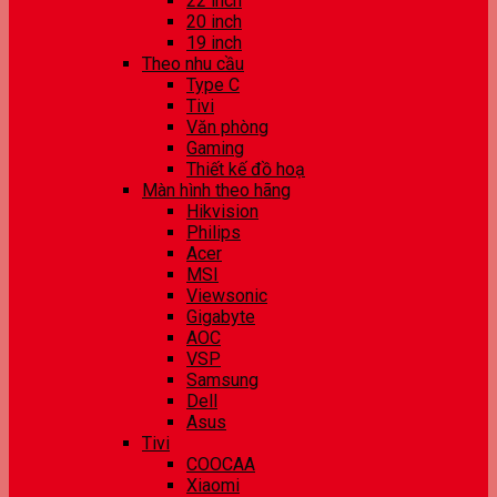
22 inch
20 inch
19 inch
Theo nhu cầu
Type C
Tivi
Văn phòng
Gaming
Thiết kế đồ hoạ
Màn hình theo hãng
Hikvision
Philips
Acer
MSI
Viewsonic
Gigabyte
AOC
VSP
Samsung
Dell
Asus
Tivi
COOCAA
Xiaomi