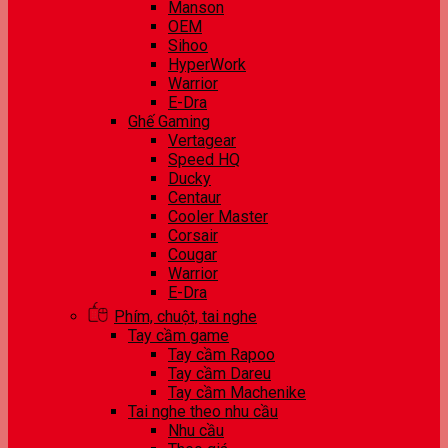
Manson
OEM
Sihoo
HyperWork
Warrior
E-Dra
Ghế Gaming
Vertagear
Speed HQ
Ducky
Centaur
Cooler Master
Corsair
Cougar
Warrior
E-Dra
Phím, chuột, tai nghe
Tay cầm game
Tay cầm Rapoo
Tay cầm Dareu
Tay cầm Machenike
Tai nghe theo nhu cầu
Nhu cầu