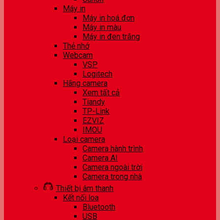
Máy in
Máy in hoá đơn
Máy in màu
Máy in đen trắng
Thẻ nhớ
Webcam
VSP
Logitech
Hãng camera
Xem tất cả
Tiandy
TP-Link
EZVIZ
IMOU
Loại camera
Camera hành trình
Camera AI
Camera ngoài trời
Camera trong nhà
Thiết bị âm thanh
Kết nối loa
Bluetooth
USB