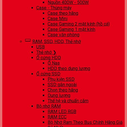
Nguồn 400W - 500W
Case - Thùng máy
Case theo hãng
Case Mini
Case Gaming 2 mặt kính (hồ cá)
Case Gaming 1 mặt kính
Case văn phòng
RAM, SSD, HDD, Thẻ nhớ
USB
Thẻ nhớ ❯
Ổ cứng HDD
Ổ Nas
HDD theo dung lượng
Ổ cứng SSD
Phụ kiện SSD
SSD gắn ngoài
Chọn theo hãng
Dung lượng
Thế hệ và chuẩn cắm
Bộ nhớ RAM
RAM LED RGB
RAM ECC
Bộ Nhớ Ram Theo Bus Chính Hãng Giá