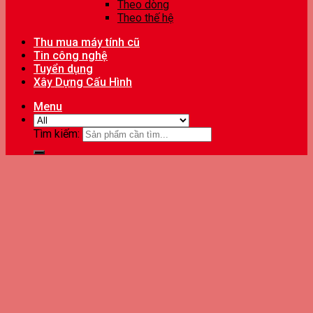
Theo dòng
Theo thế hệ
Thu mua máy tính cũ
Tin công nghệ
Tuyển dụng
Xây Dựng Cấu Hình
Menu
Tìm kiếm: