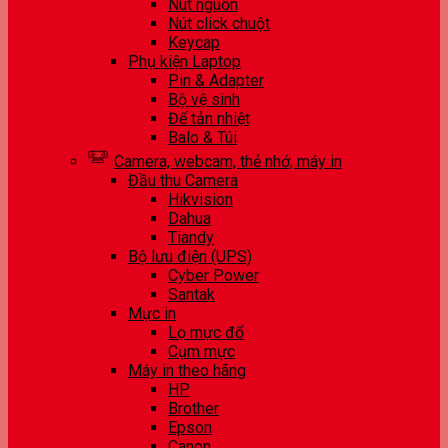
Nút nguồn
Nút click chuột
Keycap
Phụ kiện Laptop
Pin & Adapter
Bộ vệ sinh
Đế tản nhiệt
Balo & Túi
Camera, webcam, thẻ nhớ, máy in
Đầu thu Camera
Hikvision
Dahua
Tiandy
Bộ lưu điện (UPS)
Cyber Power
Santak
Mực in
Lọ mực đổ
Cụm mực
Máy in theo hãng
HP
Brother
Epson
Canon