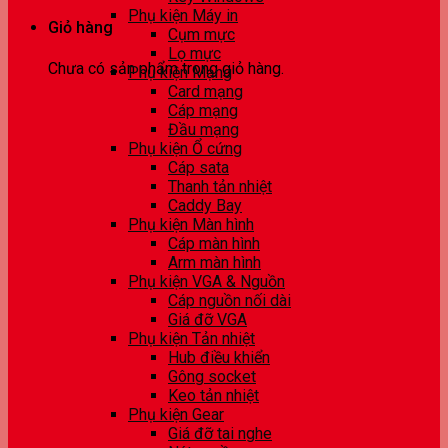
Phụ kiện Máy in
Giỏ hàng
Cụm mực
Lọ mực
Chưa có sản phẩm trong giỏ hàng.
Phụ kiện Mạng
Card mạng
Cáp mạng
Đầu mạng
Phụ kiện Ổ cứng
Cáp sata
Thanh tản nhiệt
Caddy Bay
Phụ kiện Màn hình
Cáp màn hình
Arm màn hình
Phụ kiện VGA & Nguồn
Cáp nguồn nối dài
Giá đỡ VGA
Phụ kiện Tản nhiệt
Hub điều khiển
Gông socket
Keo tản nhiệt
Phụ kiện Gear
Giá đỡ tai nghe