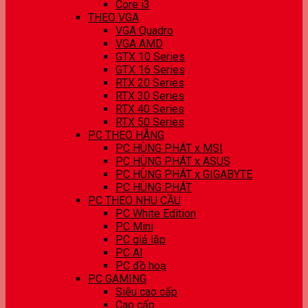
Core i3
THEO VGA
VGA Quadro
VGA AMD
GTX 10 Series
GTX 16 Series
RTX 20 Series
RTX 30 Series
RTX 40 Series
RTX 50 Series
PC THEO HÃNG
PC HÙNG PHÁT x MSI
PC HÙNG PHÁT x ASUS
PC HÙNG PHÁT x GIGABYTE
PC HÙNG PHÁT
PC THEO NHU CẦU
PC White Edition
PC Mini
PC giả lập
PC AI
PC đồ hoạ
PC GAMING
Siêu cao cấp
Cao cấp