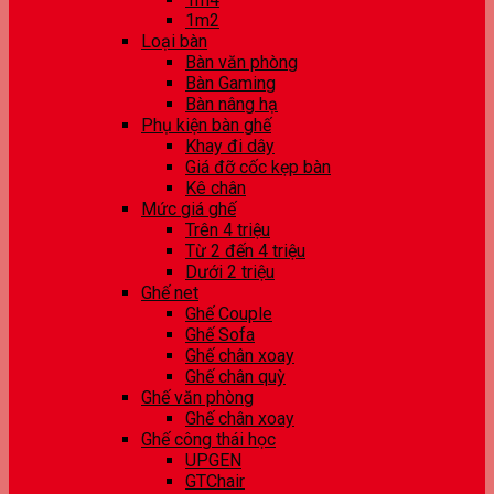
1m2
Loại bàn
Bàn văn phòng
Bàn Gaming
Bàn nâng hạ
Phụ kiện bàn ghế
Khay đi dây
Giá đỡ cốc kẹp bàn
Kê chân
Mức giá ghế
Trên 4 triệu
Từ 2 đến 4 triệu
Dưới 2 triệu
Ghế net
Ghế Couple
Ghế Sofa
Ghế chân xoay
Ghế chân quỳ
Ghế văn phòng
Ghế chân xoay
Ghế công thái học
UPGEN
GTChair