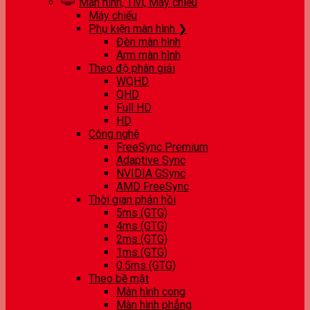
Màn hình, Tivi, Máy chiếu
Máy chiếu
Phụ kiện màn hình ❯
Đèn màn hình
Arm màn hình
Theo độ phân giải
WQHD
QHD
Full HD
HD
Công nghệ
FreeSync Premium
Adaptive Sync
NVIDIA GSync
AMD FreeSync
Thời gian phản hồi
5ms (GTG)
4ms (GTG)
2ms (GTG)
1ms (GTG)
0.5ms (GTG)
Theo bề mặt
Màn hình cong
Màn hình phẳng