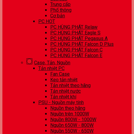
Trung cấp
Phổ thông
Cơ bản
PC HOT
PC HÙNG PHÁT Relaw
PC HÙNG PHÁT Eagle S
PC HÙNG PHÁT Pegasus A
PC HÙNG PHÁT Falcon D Plus
PC HÙNG PHÁT Falcon C
PC HÙNG PHÁT Falcon E
Case, Tản, Nguồn
Tản nhiệt PC
Fan Case
Keo tản nhiệt
Tản nhiệt theo hãng
Tản nhiệt nước
Tản nhiệt khí
PSU - Nguồn máy tính
Nguồn theo hãng
Nguồn trên 1000W
Nguồn 800W - 1000W
Nguồn 650W - 800W
Nguồn 550W - 650W