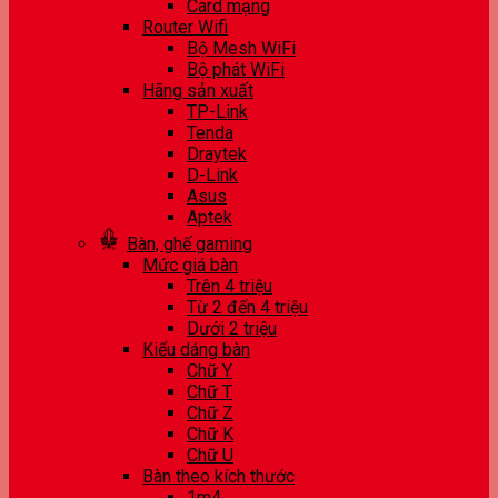
Card mạng
Router Wifi
Bộ Mesh WiFi
Bộ phát WiFi
Hãng sản xuất
TP-Link
Tenda
Draytek
D-Link
Asus
Aptek
Bàn, ghế gaming
Mức giá bàn
Trên 4 triệu
Từ 2 đến 4 triệu
Dưới 2 triệu
Kiểu dáng bàn
Chữ Y
Chữ T
Chữ Z
Chữ K
Chữ U
Bàn theo kích thước
1m4