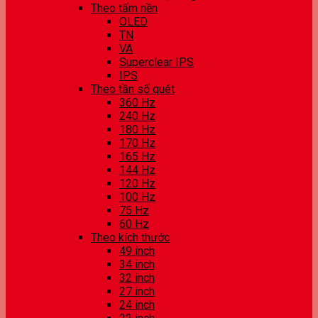
Theo tấm nền
OLED
TN
VA
Superclear IPS
IPS
Theo tần số quét
360 Hz
240 Hz
180 Hz
170 Hz
165 Hz
144 Hz
120 Hz
100 Hz
75 Hz
60 Hz
Theo kích thước
49 inch
34 inch
32 inch
27 inch
24 inch