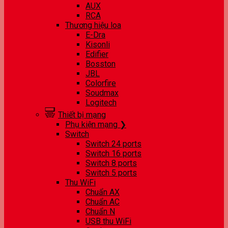
AUX
RCA
Thương hiệu loa
E-Dra
Kisonli
Edifier
Bosston
JBL
Colorfire
Soudmax
Logitech
Thiết bị mạng
Phụ kiện mạng ❯
Switch
Switch 24 ports
Switch 16 ports
Switch 8 ports
Switch 5 ports
Thu WiFi
Chuẩn AX
Chuẩn AC
Chuẩn N
USB thu WiFi