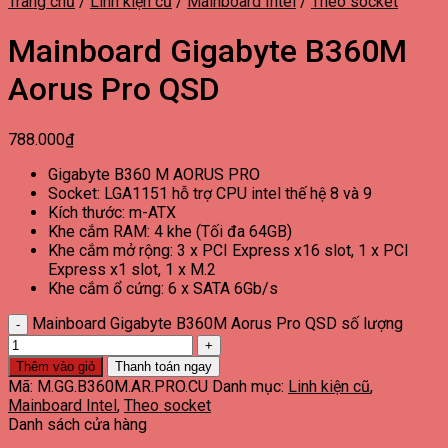
Trang chủ
/
Linh kiện cũ
/
Mainboard Intel
/
Theo socket
Mainboard Gigabyte B360M
Aorus Pro QSD
788.000
₫
Gigabyte B360 M AORUS PRO
Socket: LGA1151 hỗ trợ CPU intel thế hệ 8 và 9
Kích thước: m-ATX
Khe cắm RAM: 4 khe (Tối đa 64GB)
Khe cắm mở rộng: 3 x PCI Express x16 slot, 1 x PCI
Express x1 slot, 1 x M.2
Khe cắm ổ cứng: 6 x SATA 6Gb/s
Mainboard Gigabyte B360M Aorus Pro QSD số lượng
Thêm vào giỏ
Thanh toán ngay
Mã:
M.GG.B360M.AR.PRO.CU
Danh mục:
Linh kiện cũ
,
Mainboard Intel
,
Theo socket
Danh sách cửa hàng