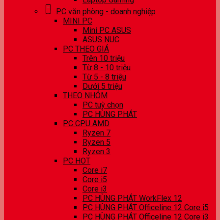
PC văn phòng - doanh nghiệp
MINI PC
Mini PC ASUS
ASUS NUC
PC THEO GIÁ
Trên 10 triệu
Từ 8 - 10 triệu
Từ 5 - 8 triệu
Dưới 5 triệu
THEO NHÓM
PC tuỳ chọn
PC HÙNG PHÁT
PC CPU AMD
Ryzen 7
Ryzen 5
Ryzen 3
PC HOT
Core i7
Core i5
Core i3
PC HÙNG PHÁT WorkFlex 12
PC HÙNG PHÁT Officeline 12 Core i5
PC HÙNG PHÁT Officeline 12 Core i3