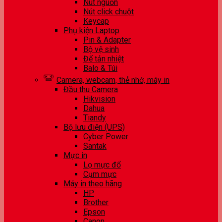
Nút nguồn
Nút click chuột
Keycap
Phụ kiện Laptop
Pin & Adapter
Bộ vệ sinh
Đế tản nhiệt
Balo & Túi
Camera, webcam, thẻ nhớ, máy in
Đầu thu Camera
Hikvision
Dahua
Tiandy
Bộ lưu điện (UPS)
Cyber Power
Santak
Mực in
Lọ mực đổ
Cụm mực
Máy in theo hãng
HP
Brother
Epson
Canon