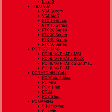
Core i3
THEO VGA
VGA Quadro
VGA AMD
GTX 10 Series
GTX 16 Series
RTX 20 Series
RTX 30 Series
RTX 40 Series
RTX 50 Series
PC THEO HÃNG
PC HÙNG PHÁT x MSI
PC HÙNG PHÁT x ASUS
PC HÙNG PHÁT x GIGABYTE
PC HÙNG PHÁT
PC THEO NHU CẦU
PC White Edition
PC Mini
PC giả lập
PC AI
PC đồ hoạ
PC GAMING
Siêu cao cấp
Cao cấp