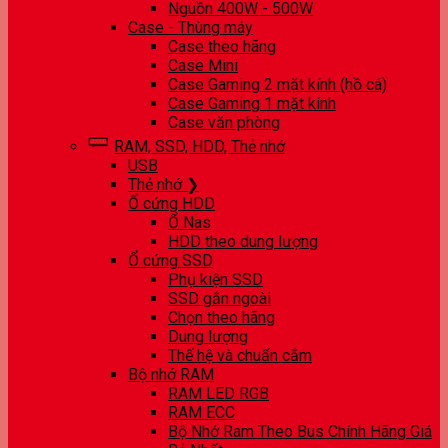
Nguồn 400W - 500W
Case - Thùng máy
Case theo hãng
Case Mini
Case Gaming 2 mặt kính (hồ cá)
Case Gaming 1 mặt kính
Case văn phòng
RAM, SSD, HDD, Thẻ nhớ
USB
Thẻ nhớ ❯
Ổ cứng HDD
Ổ Nas
HDD theo dung lượng
Ổ cứng SSD
Phụ kiện SSD
SSD gắn ngoài
Chọn theo hãng
Dung lượng
Thế hệ và chuẩn cắm
Bộ nhớ RAM
RAM LED RGB
RAM ECC
Bộ Nhớ Ram Theo Bus Chính Hãng Giá