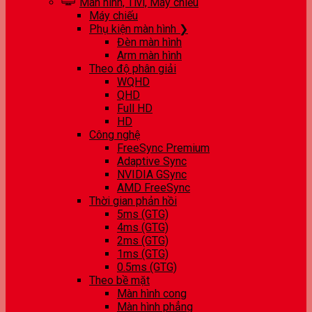
Màn hình, Tivi, Máy chiếu
Máy chiếu
Phụ kiện màn hình ❯
Đèn màn hình
Arm màn hình
Theo độ phân giải
WQHD
QHD
Full HD
HD
Công nghệ
FreeSync Premium
Adaptive Sync
NVIDIA GSync
AMD FreeSync
Thời gian phản hồi
5ms (GTG)
4ms (GTG)
2ms (GTG)
1ms (GTG)
0.5ms (GTG)
Theo bề mặt
Màn hình cong
Màn hình phẳng