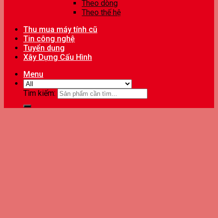
Theo dòng
Theo thế hệ
Thu mua máy tính cũ
Tin công nghệ
Tuyển dụng
Xây Dựng Cấu Hình
Menu
Tìm kiếm: