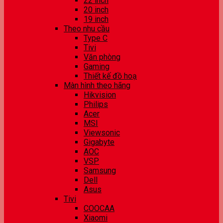
22 inch
20 inch
19 inch
Theo nhu cầu
Type C
Tivi
Văn phòng
Gaming
Thiết kế đồ hoạ
Màn hình theo hãng
Hikvision
Philips
Acer
MSI
Viewsonic
Gigabyte
AOC
VSP
Samsung
Dell
Asus
Tivi
COOCAA
Xiaomi