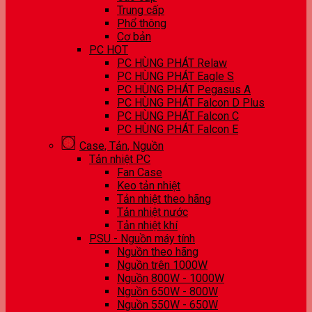
Trung cấp
Phổ thông
Cơ bản
PC HOT
PC HÙNG PHÁT Relaw
PC HÙNG PHÁT Eagle S
PC HÙNG PHÁT Pegasus A
PC HÙNG PHÁT Falcon D Plus
PC HÙNG PHÁT Falcon C
PC HÙNG PHÁT Falcon E
Case, Tản, Nguồn
Tản nhiệt PC
Fan Case
Keo tản nhiệt
Tản nhiệt theo hãng
Tản nhiệt nước
Tản nhiệt khí
PSU - Nguồn máy tính
Nguồn theo hãng
Nguồn trên 1000W
Nguồn 800W - 1000W
Nguồn 650W - 800W
Nguồn 550W - 650W