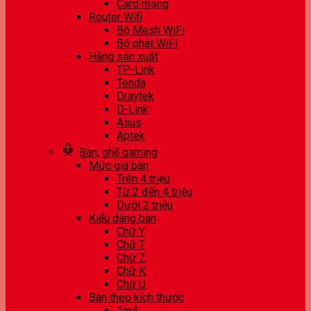
Card mạng
Router Wifi
Bộ Mesh WiFi
Bộ phát WiFi
Hãng sản xuất
TP-Link
Tenda
Draytek
D-Link
Asus
Aptek
Bàn, ghế gaming
Mức giá bàn
Trên 4 triệu
Từ 2 đến 4 triệu
Dưới 2 triệu
Kiểu dáng bàn
Chữ Y
Chữ T
Chữ Z
Chữ K
Chữ U
Bàn theo kích thước
1m4