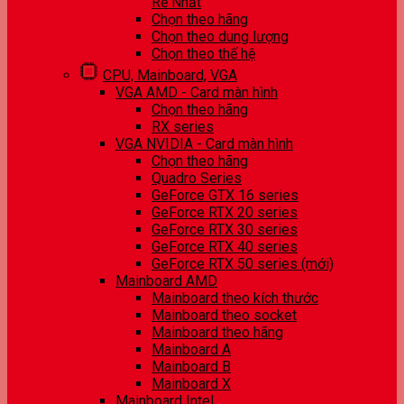
Rẻ Nhất
Chọn theo hãng
Chọn theo dung lượng
Chọn theo thế hệ
CPU, Mainboard, VGA
VGA AMD - Card màn hình
Chọn theo hãng
RX series
VGA NVIDIA - Card màn hình
Chọn theo hãng
Quadro Series
GeForce GTX 16 series
GeForce RTX 20 series
GeForce RTX 30 series
GeForce RTX 40 series
GeForce RTX 50 series (mới)
Mainboard AMD
Mainboard theo kích thước
Mainboard theo socket
Mainboard theo hãng
Mainboard A
Mainboard B
Mainboard X
Mainboard Intel