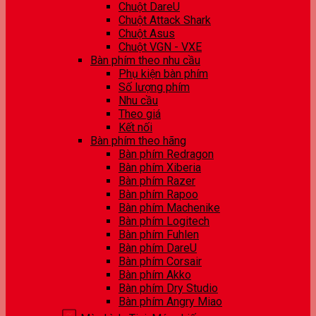
Chuột DareU
Chuột Attack Shark
Chuột Asus
Chuột VGN - VXE
Bàn phím theo nhu cầu
Phụ kiện bàn phím
Số lượng phím
Nhu cầu
Theo giá
Kết nối
Bàn phím theo hãng
Bàn phím Redragon
Bàn phím Xiberia
Bàn phím Razer
Bàn phím Rapoo
Bàn phím Machenike
Bàn phím Logitech
Bàn phím Fuhlen
Bàn phím DareU
Bàn phím Corsair
Bàn phím Akko
Bàn phím Dry Studio
Bàn phím Angry Miao