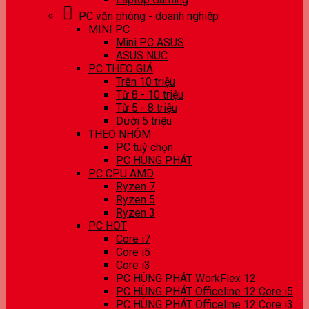
PC văn phòng - doanh nghiệp
MINI PC
Mini PC ASUS
ASUS NUC
PC THEO GIÁ
Trên 10 triệu
Từ 8 - 10 triệu
Từ 5 - 8 triệu
Dưới 5 triệu
THEO NHÓM
PC tuỳ chọn
PC HÙNG PHÁT
PC CPU AMD
Ryzen 7
Ryzen 5
Ryzen 3
PC HOT
Core i7
Core i5
Core i3
PC HÙNG PHÁT WorkFlex 12
PC HÙNG PHÁT Officeline 12 Core i5
PC HÙNG PHÁT Officeline 12 Core i3