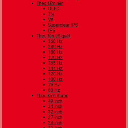
Theo tấm nền
OLED
TN
VA
Superclear IPS
IPS
Theo tần số quét
360 Hz
240 Hz
180 Hz
170 Hz
165 Hz
144 Hz
120 Hz
100 Hz
75 Hz
60 Hz
Theo kích thước
49 inch
34 inch
32 inch
27 inch
24 inch