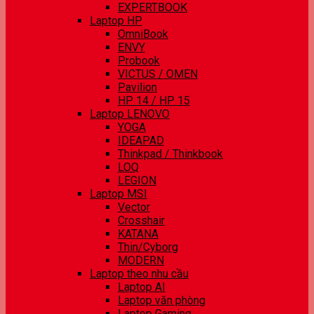
EXPERTBOOK
Laptop HP
OmniBook
ENVY
Probook
VICTUS / OMEN
Pavilion
HP 14 / HP 15
Laptop LENOVO
YOGA
IDEAPAD
Thinkpad / Thinkbook
LOQ
LEGION
Laptop MSI
Vector
Crosshair
KATANA
Thin/Cyborg
MODERN
Laptop theo nhu cầu
Laptop AI
Laptop văn phòng
Laptop Gaming