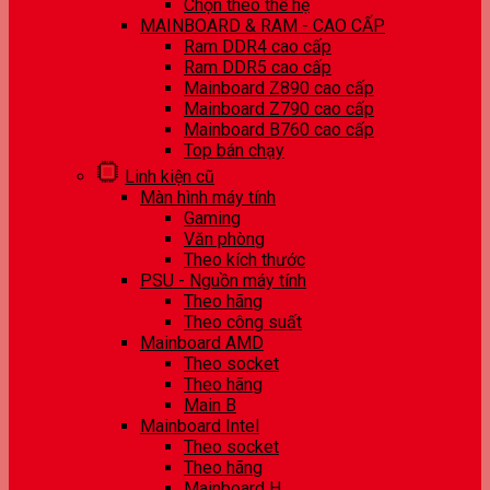
Chọn theo thế hệ
MAINBOARD & RAM - CAO CẤP
Ram DDR4 cao cấp
Ram DDR5 cao cấp
Mainboard Z890 cao cấp
Mainboard Z790 cao cấp
Mainboard B760 cao cấp
Top bán chạy
Linh kiện cũ
Màn hình máy tính
Gaming
Văn phòng
Theo kích thước
PSU - Nguồn máy tính
Theo hãng
Theo công suất
Mainboard AMD
Theo socket
Theo hãng
Main B
Mainboard Intel
Theo socket
Theo hãng
Mainboard H