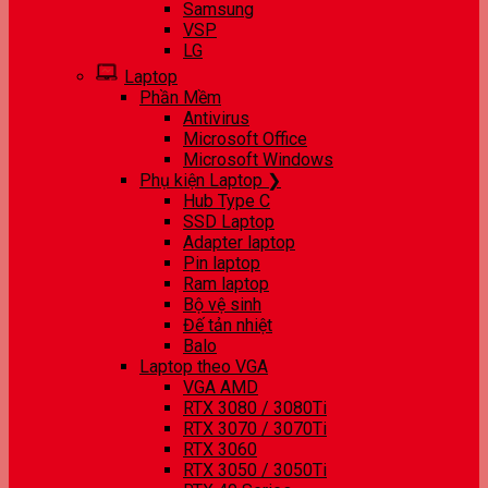
Samsung
VSP
LG
Laptop
Phần Mềm
Antivirus
Microsoft Office
Microsoft Windows
Phụ kiện Laptop ❯
Hub Type C
SSD Laptop
Adapter laptop
Pin laptop
Ram laptop
Bộ vệ sinh
Đế tản nhiệt
Balo
Laptop theo VGA
VGA AMD
RTX 3080 / 3080Ti
RTX 3070 / 3070Ti
RTX 3060
RTX 3050 / 3050Ti