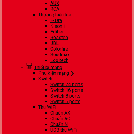
AUX
RCA
Thương hiệu loa
E-Dra
Kisonli
Edifier
Bosston
JBL
Colorfire
Soudmax
Logitech
Thiết bị mạng
Phụ kiện mạng ❯
Switch
Switch 24 ports
Switch 16 ports
Switch 8 ports
Switch 5 ports
Thu WiFi
Chuẩn AX
Chuẩn AC
Chuẩn N
USB thu WiFi