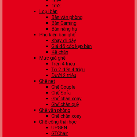
1m2
Loại bàn
Bàn văn phòng
Bàn Gaming
Bàn nâng hạ
Phụ kiện bàn ghế
Khay đi dây
Giá đỡ cốc kẹp bàn
Kê chân
Mức giá ghế
Trên 4 triệu
Từ 2 đến 4 triệu
Dưới 2 triệu
Ghế net
Ghế Couple
Ghế Sofa
Ghế chân xoay
Ghế chân quỳ
Ghế văn phòng
Ghế chân xoay
Ghế công thái học
UPGEN
GTChair