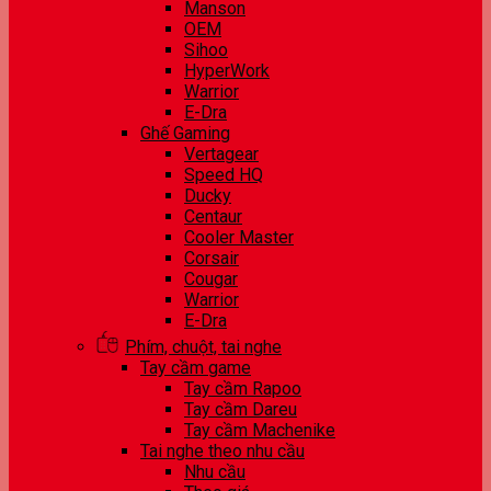
Manson
OEM
Sihoo
HyperWork
Warrior
E-Dra
Ghế Gaming
Vertagear
Speed HQ
Ducky
Centaur
Cooler Master
Corsair
Cougar
Warrior
E-Dra
Phím, chuột, tai nghe
Tay cầm game
Tay cầm Rapoo
Tay cầm Dareu
Tay cầm Machenike
Tai nghe theo nhu cầu
Nhu cầu