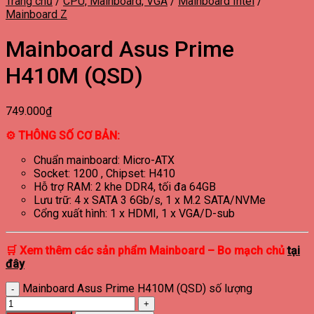
Trang chủ
/
CPU, Mainboard, VGA
/
Mainboard Intel
/
Mainboard Z
Mainboard Asus Prime
H410M (QSD)
749.000
₫
⚙ THÔNG SỐ CƠ BẢN:
Chuẩn mainboard: Micro-ATX
Socket: 1200 , Chipset: H410
Hỗ trợ RAM: 2 khe DDR4, tối đa 64GB
Lưu trữ: 4 x SATA 3 6Gb/s, 1 x M.2 SATA/NVMe
Cổng xuất hình: 1 x HDMI, 1 x VGA/D-sub
🛒
Xem thêm các sản phẩm
Mainboard – Bo mạch chủ
tại
đây
Mainboard Asus Prime H410M (QSD) số lượng