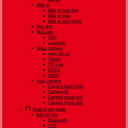
Máy in
Máy in hoá đơn
Máy in màu
Máy in đen trắng
Thẻ nhớ
Webcam
VSP
Logitech
Hãng camera
Xem tất cả
Tiandy
TP-Link
EZVIZ
IMOU
Loại camera
Camera hành trình
Camera AI
Camera ngoài trời
Camera trong nhà
Thiết bị âm thanh
Kết nối loa
Bluetooth
USB