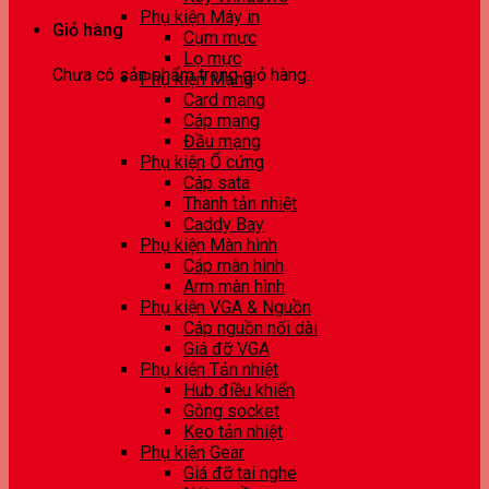
Phụ kiện Máy in
Giỏ hàng
Cụm mực
Lọ mực
Chưa có sản phẩm trong giỏ hàng.
Phụ kiện Mạng
Card mạng
Cáp mạng
Đầu mạng
Phụ kiện Ổ cứng
Cáp sata
Thanh tản nhiệt
Caddy Bay
Phụ kiện Màn hình
Cáp màn hình
Arm màn hình
Phụ kiện VGA & Nguồn
Cáp nguồn nối dài
Giá đỡ VGA
Phụ kiện Tản nhiệt
Hub điều khiển
Gông socket
Keo tản nhiệt
Phụ kiện Gear
Giá đỡ tai nghe